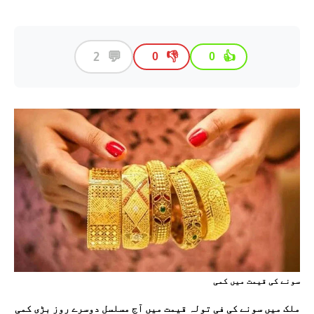
💬
2
👎
👍
0
0
سونے کی قيمت ميں کمی
ملک میں سونے کی فی تولہ قیمت میں آج مسلسل دوسرے روز بڑی کمی