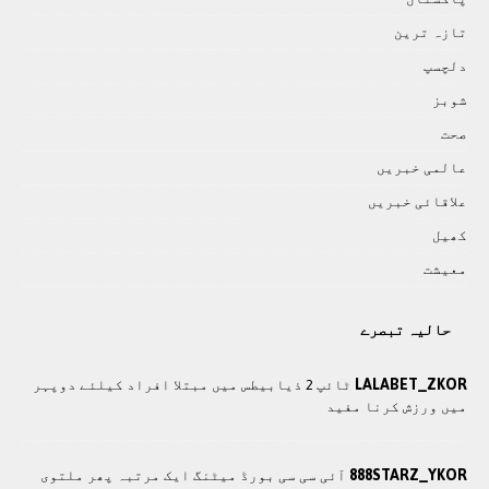
تازہ ترين
دلچسپ
شوبز
صحت
عالمی خبريں
علاقائی خبريں
کھيل
معيشت
حالیہ تبصرے
LALABET_ZKOR
ٹائپ 2 ذیابیطس میں مبتلا افراد کیلئے دوپہر
میں ورزش کرنا مفید
888STARZ_YKOR
آئی سی سی بورڈ میٹنگ ایک مرتبہ پھر ملتوی