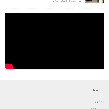
اگست 3, 2026
0
زمرے
اداريہ
پاکستان