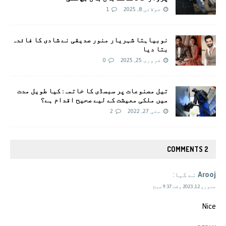
جولائی 8, 2025
1
نوبیاہتا شہریار منور صدیقی نے شادی کا فائدہ
بتا دیا
فروری 25, 2025
0
تیل مصنوعات پر سبسڈی کا خاتمہ: کیا طویل مدت
میں ملکی معیشت کے لیے صحیح اقدام ہے؟
مئی 27, 2022
2
2 COMMENTS
Arooj
نے کہا:
جنوری 12, 2023 وقت 9:37 صبح
Nice