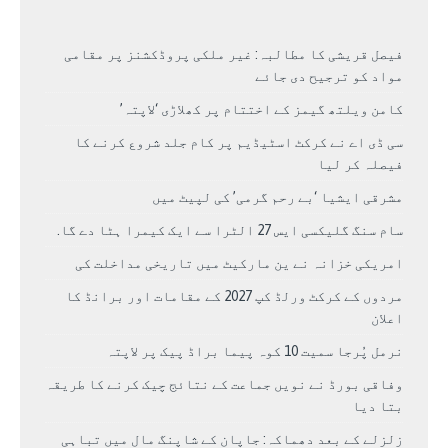
فیصل قریشی کا مطالبہ: غیر ملکی پروڈکشنز پر مقامی
مواد کو ترجیح دی جائے
کامن ویلتھ گیمز کے اختتام پر کھلاڑی ‘لاپتہ’
سی ڈی اے نے کرکٹ اسٹیڈیم پر کام جلد شروع کرنے کا
فیصلہ کر لیا
مشرقی ایشیا ‘بے رحم گرمی’ کی لپیٹ میں
سام سنگ گلیکسی ایس 27 الٹرا سے ایک کیمرا ہٹا دے گا.
امریکی خزانہ نے ین مارکیٹ میں تاریخی مداخلت کی
مردوں کے کرکٹ ورلڈ کپ 2027 کے مقامات اور برانڈ کا
اعلان
نرمل پُرجا سمیت 10 کوہ پیما براڈ پیک پر لاپتہ
وفاقی بورڈ نے نویں جماعت کے نتائج چیک کرنے کا طریقہ
بتا دیا
زلزلے کے بعد دھماکہ: جاپان کے شاپنگ مال میں تباہی