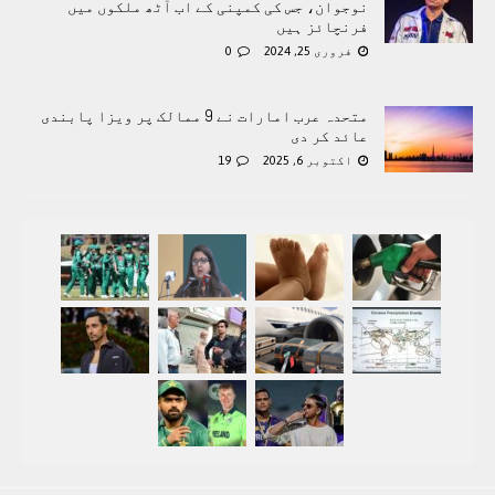
نوجوان، جس کی کمپنی کے اب آٹھ ملکوں میں
فرنچائز ہیں
فروری 25, 2024
0
متحدہ عرب امارات نے 9 ممالک پر ویزا پابندی
عائد کر دی
اکتوبر 6, 2025
19