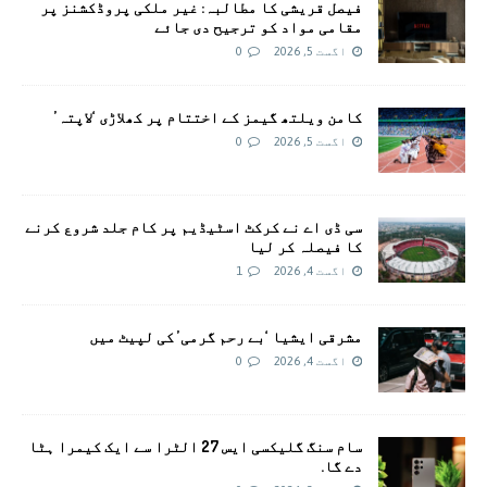
فیصل قریشی کا مطالبہ: غیر ملکی پروڈکشنز پر
مقامی مواد کو ترجیح دی جائے
اگست 5, 2026
0
کامن ویلتھ گیمز کے اختتام پر کھلاڑی ‘لاپتہ’
اگست 5, 2026
0
سی ڈی اے نے کرکٹ اسٹیڈیم پر کام جلد شروع کرنے
کا فیصلہ کر لیا
اگست 4, 2026
1
مشرقی ایشیا ‘بے رحم گرمی’ کی لپیٹ میں
اگست 4, 2026
0
سام سنگ گلیکسی ایس 27 الٹرا سے ایک کیمرا ہٹا
دے گا.