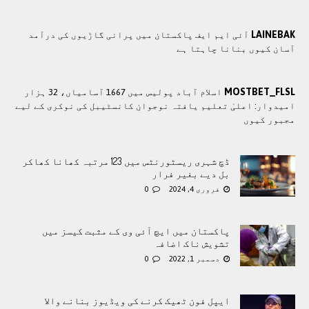
LAINEBAK
آئی ایم ایف پاکستان میں پرانی گاڑیوں کی درآمد
آسان کیوں بنانا چاہتا ہے
MOSTBET_FLSL
اسلام آباد پولیس میں 1667 آسامیاں، 32 ہزار
امیدوار: اعلیٰ تعلیم یافتہ نوجوان کانسٹیبل کی نوکری کے لیے
مجبور کیوں
ڈچ شہری ریسٹورنٹس میں 123 مرتبہ کھانا کھاکر
بل دیے بغیر فرار
فروری 4, 2024
0
پاکستان میں ایچ آئی وی کے مثبت کیسز میں
تشویش ناک اضافہ
دسمبر 1, 2022
0
ایپل فون ٹھیک کرنے کی ویڈیوز بنانے والا