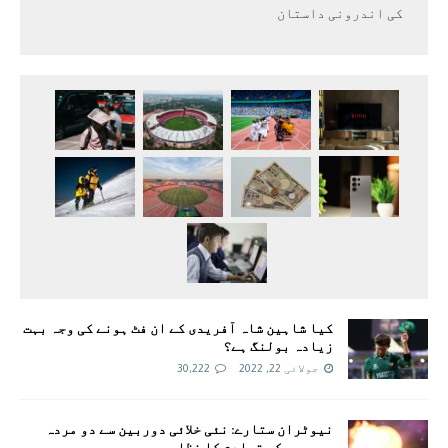
کی اندرونی داستان
کیا شاہین شاہ آفریدی کے ان فٹ ہونے کی وجہ بہت
زیادہ بولنگ ہے؟
جولائی 22, 2022
30,222
نیوٹران ستارے: نئی خلائی دوربین سے دو مردہ
سورجوں کے تصادم کا نظارہ