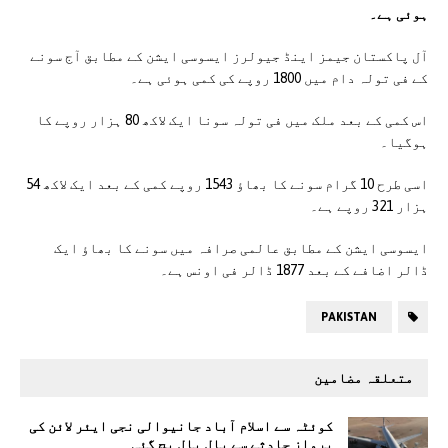
ہوئی ہے۔
آل پاکستان جیمز اینڈ جیولرز ایسوسی ایشن کے مطابق آج سونے
کے فی تولہ دام میں 1800 روپے کی کمی ہوئی ہے۔
اس کمی کے بعد ملک میں فی تولہ سونا ایک لاکھ 80 ہزار روپے کا
ہوگیا۔
اسی طرح 10 گرام سونے کا بھاؤ 1543 روپے کمی کے بعد ایک لاکھ 54
ہزار 321 روپے ہے۔
ایسوسی ایشن کے مطابق عالمی صرافہ میں سونے کا بھاؤ ایک
ڈالر اضافے کے بعد 1877 ڈالر فی اونس ہے۔
PAKISTAN
متعلقہ مضامین
کوئٹہ سے اسلام آباد جانیوالی نجی ایئر لائن کی
پرواز حادثے سے بال بال بچ گئی