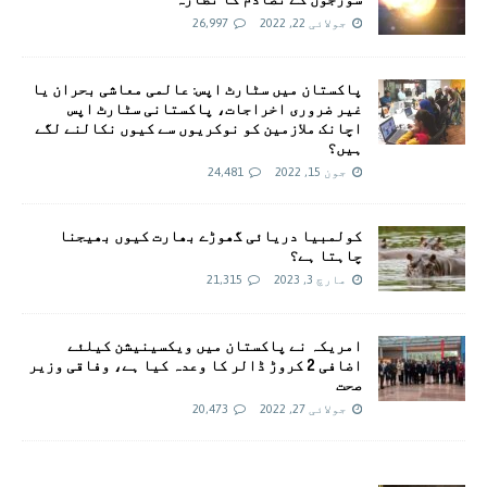
جولائی 22, 2022
26,997
پاکستان میں سٹارٹ اپس: عالمی معاشی بحران یا
غیر ضروری اخراجات، پاکستانی سٹارٹ اپس
اچانک ملازمین کو نوکریوں سے کیوں نکالنے لگے
ہیں؟
جون 15, 2022
24,481
کولمبیا دریائی گھوڑے بھارت کیوں بھیجنا
چاہتا ہے؟
مارچ 3, 2023
21,315
امريکہ نے پاکستان میں ویکسینیشن کیلئے
اضافی 2 کروڑ ڈالر کا وعدہ کیا ہے، وفاقی وزیر
صحت
جولائی 27, 2022
20,473