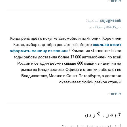
REPLY
sujugFeank
نے کہا:
مئی 15, 2026 وقت 9:45 شام
Когда речь идёт о покупке автомобиля из Японии, Кореи или
Китая, выбор партнёра решает всё. Ищете
сколько стоит
оформить машину из японии
? Компания starmotors.biz за
годы работы доставила более 17 000 автомобилей по всей
России и сегодня держит свыше 600 машин в наличии на
рынке во Владивостоке. Офисы и стоянки работают во
Владивостоке, Москве и Санкт-Петербурге, а доставка
охватывает любой регион страны.
REPLY
تبصرہ کريں
آپکی ای ميل پبلش نہيں نہيں ہوگی.