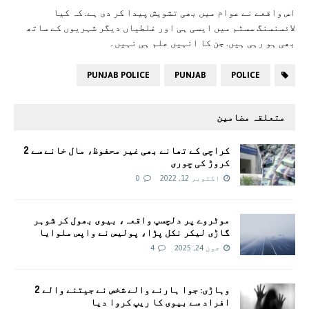
اس واقعے نے عوام میں بھی تشویش پیدا کر دی ہے. کہ کیا
لائسنسنگ سسٹم میں ایسی ہی اور غلطیاں دیگر شہریوں کے ساتھ
بھی ہو رہی ہیں. جن کا انہیں علم ہی نہیں۔
PUNJAB POLICE
PUNJAB
POLICE
متعلقہ مضامین
کراچی کے تھانے بھی غیر محفوظ، مال خانے سے 2
کروڑ کی چوری
اکتوبر 12, 2022
0
موٹروے پر دلچسپ واقعہ، بیوی بھول کر شوہر
گاڑی لیکر نکل پڑا، پولیس نے واپس ملوایا
جون 24, 2025
4
وہاڑی: جوا ہارنے والے شخص نے جیتنے والے 2
افراد سے بیوی کا ریپ کروا دیا