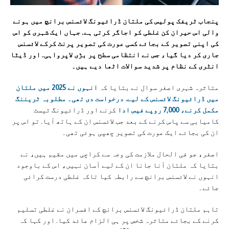
پنجاب ٹریفک پولیس کی ملتان ڈرائیونگ لائسنس برانچ میں ہونے
والی اس حیران کن غلطی کو اجاگر کرتی ہے. جہاں ایک شہری کو اس
کی اپنی تصویر کے بجائے کسی عورت کی تصویر پرنٹ کرکے لائسنس
جاری کر دیا گیا، جس نے انتظامی سطح پر بڑی لاپرواہی. اور ڈیٹا
انٹری کے نظام پر شدید سوالات اٹھا دیے ہیں۔
متاثرہ شہری اصغر سوال نے بتایا کہ
انہوں نے 2025 میں ملتان
میں ڈرائیونگ لائسنس کے لیے. درخواست دی تھی۔ مطلوبہ ٹریننگ
مکمل کرنے، 7,000 روپے فیس ادا
کرنے اور ڈرائیونگ ٹیسٹ
کامیابی سے پاس کرنے کے بعد جب لائسنس ان کے ہاتھ آیا. تو اس پر
ان کی بجائے ایک عورت کی تصویر چھپی ہوئی تھی۔
اصغر، جو فی الحال ملازمت کی وجہ سے کراچی میں مقیم ہیں، نے
بتایا کہ ملتان آنا جانا ان کے لیے آسان نہیں، اس کے باوجود
انہوں نے لائسنس برانچ سے رابطہ کیا تاکہ غلطی درست کرائی
جائے۔
تاہم ملتان ڈرائیونگ لائسنس برانچ کے افسران نے غلطی تسلیم
کرنے کے بجائے متاثرہ شخص پر ہی الزام عائد کیا. اور کہا کہ