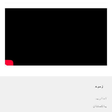
زمرے
اداريہ
پاکستان