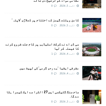
مقامی مواد کو ترجیح دی جائے
اگست 5, 2026
0
کامن ویلتھ گیمز کے اختتام پر کھلاڑی ‘لاپتہ’
اگست 5, 2026
0
سی ڈی اے نے کرکٹ اسٹیڈیم پر کام جلد شروع کرنے
کا فیصلہ کر لیا
اگست 4, 2026
1
مشرقی ایشیا ‘بے رحم گرمی’ کی لپیٹ میں
اگست 4, 2026
0
سام سنگ گلیکسی ایس 27 الٹرا سے ایک کیمرا ہٹا
دے گا.
اگست 3, 2026
0