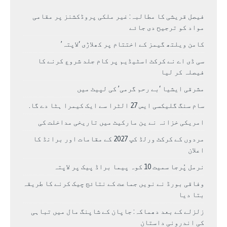
فیصل قریشی کا مطالبہ: غیر ملکی پروڈکشنز پر مقامی
مواد کو ترجیح دی جائے
کامن ویلتھ گیمز کے اختتام پر کھلاڑی ‘لاپتہ’
سی ڈی اے نے کرکٹ اسٹیڈیم پر کام جلد شروع کرنے کا
فیصلہ کر لیا
مشرقی ایشیا ‘بے رحم گرمی’ کی لپیٹ میں
سام سنگ گلیکسی ایس 27 الٹرا سے ایک کیمرا ہٹا دے گا.
امریکی خزانہ نے ین مارکیٹ میں تاریخی مداخلت کی
مردوں کے کرکٹ ورلڈ کپ 2027 کے مقامات اور برانڈ کا
اعلان
نرمل پُرجا سمیت 10 کوہ پیما براڈ پیک پر لاپتہ
وفاقی بورڈ نے نویں جماعت کے نتائج چیک کرنے کا طریقہ
بتا دیا
زلزلے کے بعد دھماکہ: جاپان کے شاپنگ مال میں تباہی
کی اندرونی داستان