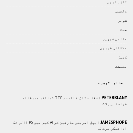
تازہ ترين
دلچسپ
شوبز
صحت
عالمی خبريں
علاقائی خبريں
کھيل
معيشت
حالیہ تبصرے
PETERBLANY
افغانستان: کالعدم TTP کمانڈر عمرخالد
خراسانی ہلاک
JAMESPHOPE
ایپل امریکی صارفین کو AI کیس میں 95 ڈالر تک
ادائیگی کرے گا