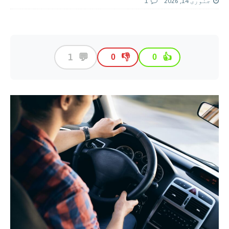
جنوری 14, 2026
1
💬
1
👎
👍
0
0