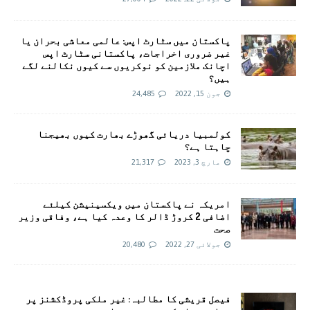
پاکستان میں سٹارٹ اپس: عالمی معاشی بحران یا
غیر ضروری اخراجات، پاکستانی سٹارٹ اپس
اچانک ملازمین کو نوکریوں سے کیوں نکالنے لگے
ہیں؟
جون 15, 2022
24,485
کولمبیا دریائی گھوڑے بھارت کیوں بھیجنا
چاہتا ہے؟
مارچ 3, 2023
21,317
امريکہ نے پاکستان میں ویکسینیشن کیلئے
اضافی 2 کروڑ ڈالر کا وعدہ کیا ہے، وفاقی وزیر
صحت
جولائی 27, 2022
20,480
فیصل قریشی کا مطالبہ: غیر ملکی پروڈکشنز پر