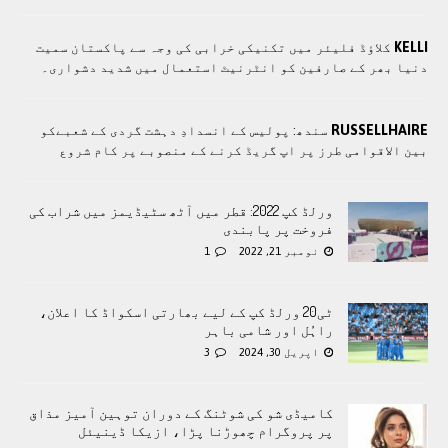
KELLI
کلاؤڈ فلیئر میں تکنیکی خرابی کی وجہ سے پاکستان سمیت
دنیا بھر کے صارفین کو انٹرنیٹ استعمال میں شدید دشواری۔
RUSSELLHAIRE
سندھ: پوليس کے انسدادِ دہشت گردی کے شعبےکو
بین الاقوامی طرز پر اپ گریڈ کرنے کے منصوبے پر کام شروع
ورلڈ کپ 2022: قطر میں آٹھ سٹیڈیمز میں شراب کی
فروخت پر پابندی
نومبر 21, 2022
1
ٹی20 ورلڈ کپ کے لیے بھارتی اسکواڈ کا اعلان،
راہُل اور شامی باہر
اپریل 30, 2024
3
کامیڈی شو کی شوٹنگ کے دوران توہین آمیز مذاق
پر پروگرام چھوڑنا پڑا، ازیکا ڈینیئل