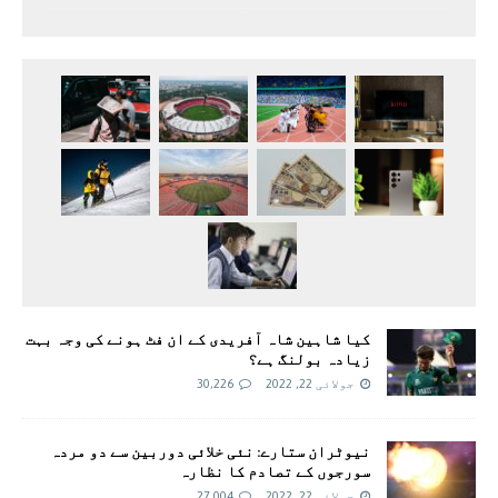
کیا شاہین شاہ آفریدی کے ان فٹ ہونے کی وجہ بہت
زیادہ بولنگ ہے؟
جولائی 22, 2022
30,226
نیوٹران ستارے: نئی خلائی دوربین سے دو مردہ
سورجوں کے تصادم کا نظارہ
جولائی 22, 2022
27,004