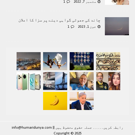
ستمبر 7, 2022
1
چاند کی جھوٹی گواہی دینے پر سزا کا اعلان
جون 1, 2023
1
رابطہ کريں۔۔۔۔۔ جملہ حقوق محفوظ ہيں |
|
info@humaridunya.com
Copyright © 2025