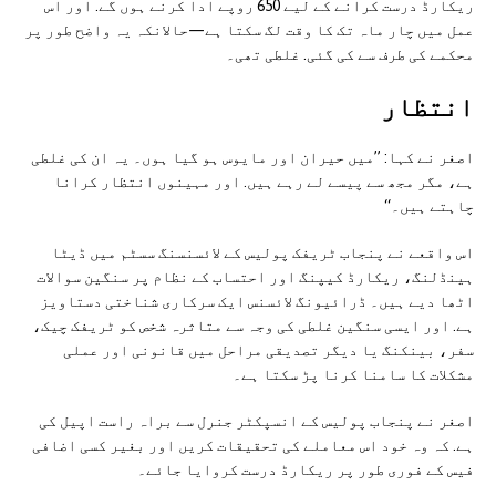
ریکارڈ درست کرانے کے لیے 650 روپے ادا کرنے ہوں گے. اور اس
عمل میں چار ماہ تک کا وقت لگ سکتا ہے—حالانکہ یہ واضح طور پر
محکمے کی طرف سے کی گئی. غلطی تھی۔
انتظار
اصغر نے کہا: ”میں حیران اور مایوس ہو گیا ہوں۔ یہ ان کی غلطی
ہے، مگر مجھ سے پیسے لے رہے ہیں. اور مہینوں انتظار کرانا
چاہتے ہیں۔“
اس واقعے نے پنجاب ٹریفک پولیس کے لائسنسنگ سسٹم میں ڈیٹا
ہینڈلنگ، ریکارڈ کیپنگ اور احتساب کے نظام پر سنگین سوالات
اٹھا دیے ہیں۔ ڈرائیونگ لائسنس ایک سرکاری شناختی دستاویز
ہے. اور ایسی سنگین غلطی کی وجہ سے متاثرہ شخص کو ٹریفک چیک،
سفر، بینکنگ یا دیگر تصدیقی مراحل میں قانونی اور عملی
مشکلات کا سامنا کرنا پڑ سکتا ہے۔
اصغر نے پنجاب پولیس کے انسپکٹر جنرل سے براہ راست اپیل کی
ہے. کہ وہ خود اس معاملے کی تحقیقات کریں اور بغیر کسی اضافی
فیس کے فوری طور پر ریکارڈ درست کروایا جائے۔