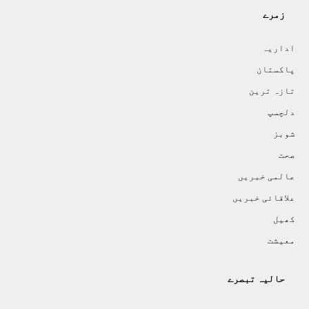
زمرے
اداريہ
پاکستان
تازہ ترين
دلچسپ
شوبز
صحت
عالمی خبريں
علاقائی خبريں
کھيل
معيشت
حالیہ تبصرے