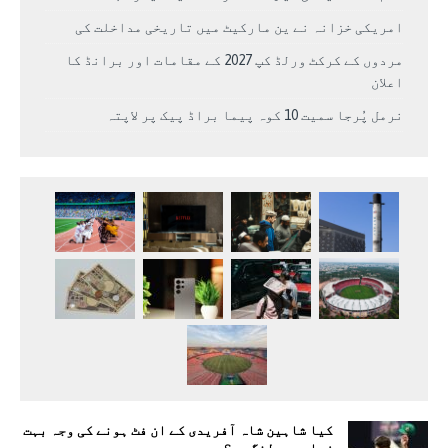
امریکی خزانہ نے ین مارکیٹ میں تاریخی مداخلت کی
مردوں کے کرکٹ ورلڈ کپ 2027 کے مقامات اور برانڈ کا
اعلان
نرمل پُرجا سمیت 10 کوہ پیما براڈ پیک پر لاپتہ
کیا شاہین شاہ آفریدی کے ان فٹ ہونے کی وجہ بہت
زیادہ بولنگ ہے؟