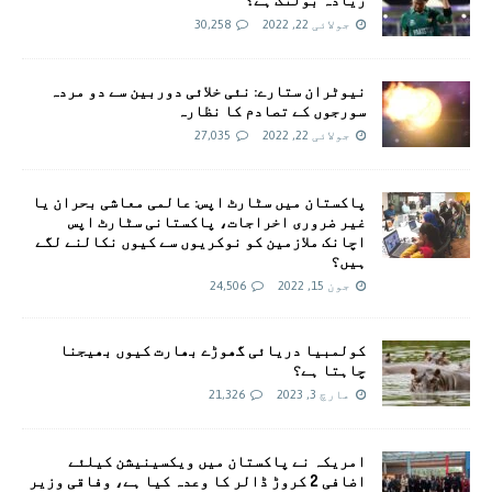
جولائی 22, 2022
30,258
نیوٹران ستارے: نئی خلائی دوربین سے دو مردہ
سورجوں کے تصادم کا نظارہ
جولائی 22, 2022
27,035
پاکستان میں سٹارٹ اپس: عالمی معاشی بحران یا
غیر ضروری اخراجات، پاکستانی سٹارٹ اپس
اچانک ملازمین کو نوکریوں سے کیوں نکالنے لگے
ہیں؟
جون 15, 2022
24,506
کولمبیا دریائی گھوڑے بھارت کیوں بھیجنا
چاہتا ہے؟
مارچ 3, 2023
21,326
امريکہ نے پاکستان میں ویکسینیشن کیلئے
اضافی 2 کروڑ ڈالر کا وعدہ کیا ہے، وفاقی وزیر