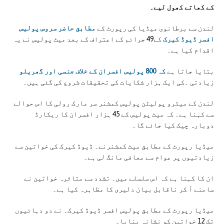
کے کھاتے کھول لیے۔
لندن سے برطانوی میڈیا کی رپورٹ کے
مطابق حاضر سروس پولیس
افسر ڈیوڈ کیرک
کے49 جرائم کے اعتراف کے بعد میٹ پولیس نے یہ
اقدام کیا ہے۔
بتایا جاتا ہے
کہ 800 پولیس افسران کے خلاف جنسی اور گھریلو
زیادتی ۔کی ایک ہزار شکایات کی تحقیقات شروع کی گئی ہیں۔
لندن کے میٹرو پولیٹن پولیس کمشنر سر مارک رولی کا اس حوالے
سے کہنا ہے۔ کہ میٹ پولیس کے 45 ہزار افسران کا ریکارڈ
دوبارہ چیک کیا جائے گا۔
میڈیا رپورٹ کے مطابق میٹ کمشنرنے۔ ڈیوڈ کیرک کی خواتین سے
زیادتیوں پر عوام سے معافی مانگ لی ہے۔
ان کا کہنا ہے کہ اس سلسلے میں۔ تشدد سے متاثرہ خواتین نے
سامنے آ کر ناقابل بیان دلیری کا مظاہرہ کیا ہے۔
میڈیا رپورٹ کے مطابق پولیس افسر ڈیوڈ کیرک۔ نے دو دہائیوں
تک 12 خواتین کو نشانہ بنایا۔