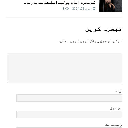
کے سعود آباد پولیس اسٹیشن سے بازیاب
جون 28, 2024
4
تبصرہ کريں
آپکی ای ميل پبلش نہيں نہيں ہوگی.
نام
ای میل
ویب سائٹ