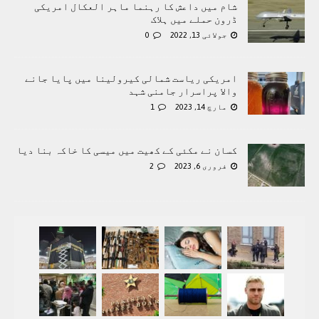
شام میں داعش کا رہنما ماہر العکال امریکی
ڈرون حملے میں ہلاک
جولائی 13, 2022
0
امریکی ریاست شمالی کیرولینا میں پایا جانے
والا پراسرار جامنی شہد
مارچ 14, 2023
1
کسان نے مکئی کے کھیت میں میسی کا خاکہ بنا دیا
فروری 6, 2023
2