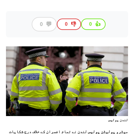
💬
0
👎
👍
0
0
لندن پوليس
میٹرو پولیٹن پولیس لندن نے تمام افسران کے خلاف درج شکایات