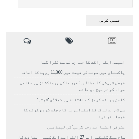
اسپیس ایکس راکٹ کا حصہ چاند سے ٹکرا گیا
پاکستان میں سونے کی قیمت میں 11,300 روپے کا اضافہ
فیصل قریشی کا مطالبہ: غیر ملکی پروڈکشنز پر مقامی
مواد کو ترجیح دی جائے
کامن ویلتھ گیمز کے اختتام پر کھلاڑی ‘لاپتہ’
سی ڈی اے نے کرکٹ اسٹیڈیم پر کام جلد شروع کرنے کا
فیصلہ کر لیا
مشرقی ایشیا ‘بے رحم گرمی’ کی لپیٹ میں
سام سنگ گلیکسی ایس 27 الٹرا سے ایک کیمرا ہٹا دے گا.