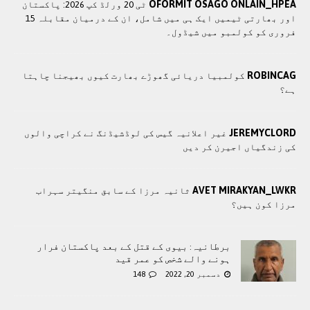
OFORMIT OSAGO ONLAIN_HPEA
ٹی 20 ورلڈ کپ 2026: پاکستان
اور بھارتی ٹیمیں ایک ہی میں شامل، ان کے درمیان مقابلہ 15
فروری کو کولمبو میں شیڈول۔
ROBINCAG
کولمبیا دریائی گھوڑے بھارت کیوں بھیجنا چاہتا
ہے؟
JEREMYCLORD
غیر اعلانیہ گیس کی لوڈشیڈنگ نے کراچی والوں
کی زندگیاں اجیرن کر دیں
AVET MIRAKYAN_LWKR
ثانیہ مرزا کے سابق منگیتر سہراب
مرزا کون ہیں؟
برطانیہ: بیوی کے قتل کے بعد پاکستان فرار
ہونے والے شخص کو عمر قید
دسمبر 20, 2022
148