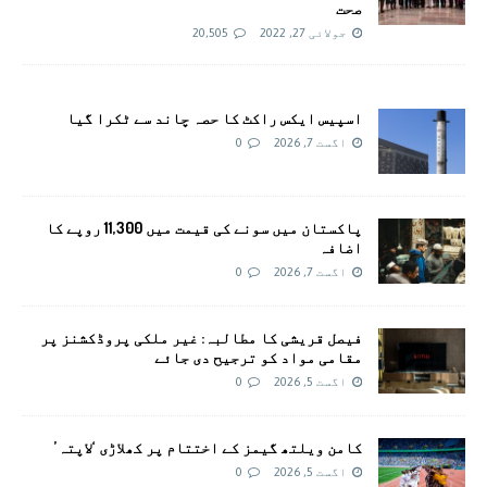
صحت
جولائی 27, 2022
20,505
اسپیس ایکس راکٹ کا حصہ چاند سے ٹکرا گیا
اگست 7, 2026
0
پاکستان میں سونے کی قیمت میں 11,300 روپے کا
اضافہ
اگست 7, 2026
0
فیصل قریشی کا مطالبہ: غیر ملکی پروڈکشنز پر
مقامی مواد کو ترجیح دی جائے
اگست 5, 2026
0
کامن ویلتھ گیمز کے اختتام پر کھلاڑی ‘لاپتہ’
اگست 5, 2026
0