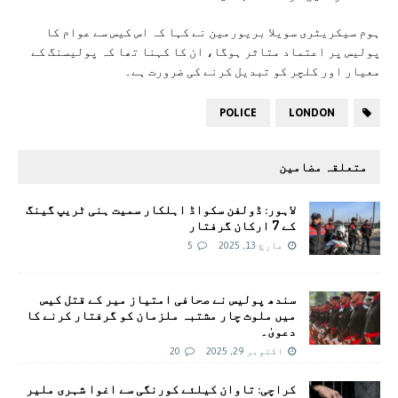
ہوم سیکریٹری سویلا بریورمین نے کہا کہ اس کیس سے عوام کا
پولیس پر اعتماد متاثر ہوگا، ان کا کہنا تھا کہ پولیسنگ کے
معیار اور کلچر کو تبدیل کرنے کی ضرورت ہے۔
POLICE
LONDON
متعلقہ مضامین
لاہور: ڈولفن سکواڈ اہلکار سمیت ہنی ٹریپ گینگ
کے 7 ارکان گرفتار
مارچ 13, 2025
5
سندھ پولیس نے صحافی امتیاز میر کے قتل کیس
میں ملوث چار مشتبہ ملزمان کو گرفتار کرنے کا
دعویٰ۔
اکتوبر 29, 2025
20
کراچی: تاوان کیلئے کورنگی سے اغوا شہری ملیر