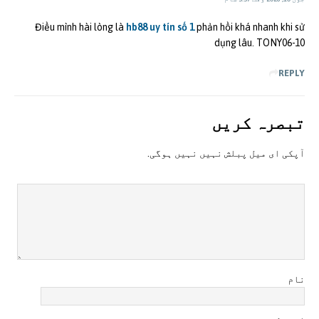
Điều mình hài lòng là
hb88 uy tín số 1
phản hồi khá nhanh khi sử
dụng lâu. TONY06-10
REPLY
تبصرہ کريں
آپکی ای ميل پبلش نہيں نہيں ہوگی.
نام