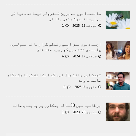
سائنسدانوں نے برین کنٹرولر کیساتھ دنیا کی
پہلی سائبورگ مکھی بنا لی
جولائی 25, 2025
1
اچھے دنوں میں اپنی زندگی گزارنا نہ بھولیں،
چاہے دن کتنے ہی کم ہوں، حنا خان
جولائی 17, 2024
6
ٹیسٹ اور وائٹ بال ٹیم کو الگ الگ کرنا پڑے گا،
عاقب جاوید
جنوری 5, 2025
0
برطانیہ میں 30 سالہ بھکاری پر پابندی عائد
ستمبر 28, 2023
1