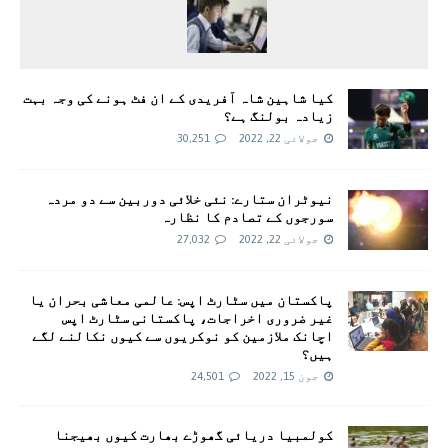
کیا شاہین شاہ آفریدی کے ان فٹ ہونے کی وجہ بہت
زیادہ بولنگ ہے؟
جولائی 22, 2022
30,251
نیوٹران ستارے: نئی خلائی دوربین سے دو مردہ
سورجوں کے تصادم کا نظارہ
جولائی 22, 2022
27,032
پاکستان میں سٹارٹ اپس: عالمی معاشی بحران یا
غیر ضروری اخراجات، پاکستانی سٹارٹ اپس
اچانک ملازمین کو نوکریوں سے کیوں نکالنے لگے
ہیں؟
جون 15, 2022
24,501
کولمبیا دریائی گھوڑے بھارت کیوں بھیجنا