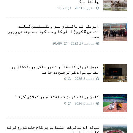
چاہتا ہے؟
مارچ 3, 2023
21,323
امريکہ نے پاکستان میں ویکسینیشن کیلئے
اضافی 2 کروڑ ڈالر کا وعدہ کیا ہے، وفاقی وزیر
صحت
جولائی 27, 2022
20,497
فیصل قریشی کا مطالبہ: غیر ملکی پروڈکشنز پر
مقامی مواد کو ترجیح دی جائے
اگست 5, 2026
0
کامن ویلتھ گیمز کے اختتام پر کھلاڑی ‘لاپتہ’
اگست 5, 2026
0
سی ڈی اے نے کرکٹ اسٹیڈیم پر کام جلد شروع کرنے
کا فیصلہ کر لیا