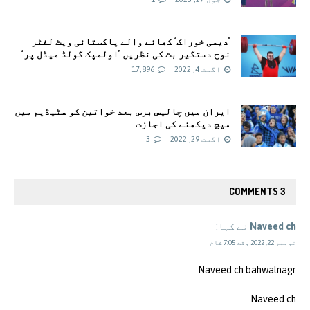
’دیسی خوراک‘ کھانے والے پاکستانی ویٹ لفٹر
نوح دستگیر بٹ کی نظریں ’اولمپک گولڈ میڈل پر‘
اگست 4, 2022
17,896
ایران میں چالیس برس بعد خواتین کو سٹیڈیم میں
میچ دیکھنے کی اجازت
اگست 29, 2022
3
3 COMMENTS
Naveed ch
نے کہا:
نومبر 22, 2022 وقت 7:05 شام
Naveed ch bahwalnagr
Naveed ch