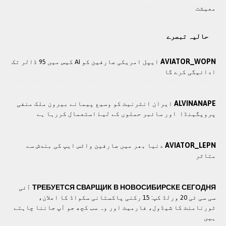
معيشت
حالیہ تبصرے
AVIATOR_WOPN
ایپل امریکی صارفین کو AI کیس میں 95 ڈالر تک
ادائیگی کرے گا
ALVINANAPE
ايران انٹرنيٹ کو وسيع پيمانے بيرون ملک منفی
پروپگينڈا اور سائبر حملوں کے ليۓ استعمال کررہا ہے
AVIATOR_LEPN
دنیا بھر میں صارفین واٹس ایپ کی بندش سے
متاثر
ТРЕБУЕТСЯ СВАРЩИК В НОВОСИБИРСКЕ СЕГОДНЯ
آئی
سی سی ٹی 20 ورلڈ کپ: 15 رکنی پاکستانی سکواڈ کا اعلان،
ٹورنامنٹ کا شیڈول، فارمیٹ اور وہ سب کچھ جو آپ جاننا چاہتے
ہیں