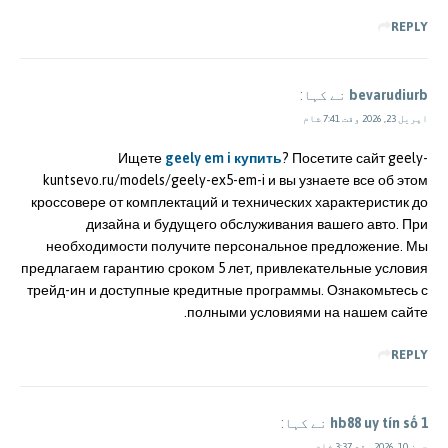
REPLY
bevarudiurb
نے کہا:
اپریل 23, 2026 وقت 7:41 شام
Ищете
geely em i купить
? Посетите сайт geely-
kuntsevo.ru/models/geely-ex5-em-i и вы узнаете все об этом
кроссовере от комплектаций и технических характеристик до
дизайна и будущего обслуживания вашего авто. При
необходимости получите персональное предложение. Мы
предлагаем гарантию сроком 5 лет, привлекательные условия
трейд-ин и доступные кредитные программы. Ознакомьтесь с
полными условиями на нашем сайте.
REPLY
hb88 uy tín số 1
نے کہا:
جون 10, 2026 وقت 3:37 شام