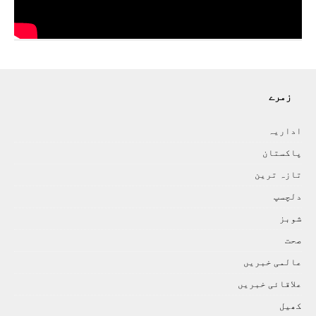
زمرے
اداريہ
پاکستان
تازہ ترين
دلچسپ
شوبز
صحت
عالمی خبريں
علاقائی خبريں
کھيل