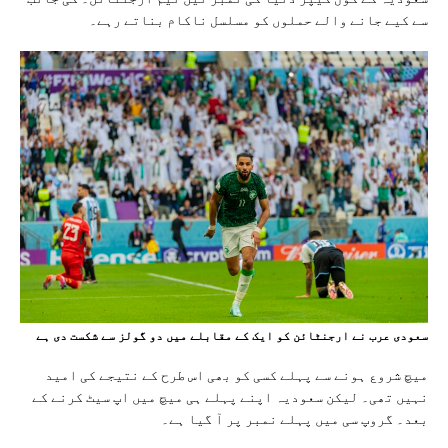
سے کیے جانے والے حملوں کو مسلسل ناکام بناتے رہے۔
سعودی عرب نے ارجنٹائن کو ایک کے مقابلے میں دو گولز سے شکست دی ہے
میچ شروع ہونے سے پہلے کسی کو بھی اس طرح کے نتیجے کی امید
نہیں تھی۔ لیکن سعوديہ اپنے پہلے ہی میچ میں اپ سیٹ کرنے کے
بعد۔ گروپ سی میں پہلے نمبر پر آ گیا ہے۔