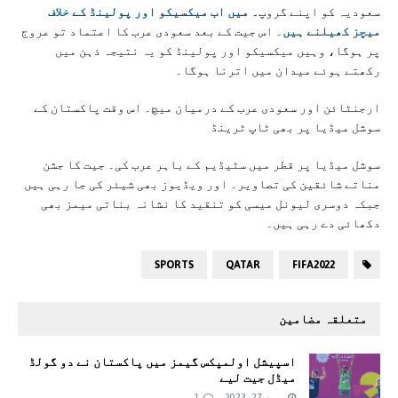
سعوديہ کو اپنے گروپ
۔ میں اب میکسیکو اور پولینڈ کے خلاف
میچز کھیلنے ہیں
۔ اس جیت کے بعد سعودی عرب کا اعتماد تو عروج
پر ہوگا، وہیں میکسیکو اور پولینڈ کو یہ نتیجہ ذہن میں
رکھتے ہوئے میدان میں اترنا ہوگا۔
ارجنٹائن اور سعودی عرب کے درمیان میچ۔ اس وقت پاکستان کے
سوشل میڈیا پر بھی ٹاپ ٹرینڈ
سوشل میڈیا پر قطر میں سٹیڈیم کے باہر عرب کی۔ جیت کا جشن
مناتے شائقین کی تصاویر۔ اور ویڈیوز بھی شیئر کی جا رہی ہیں
جبکہ دوسری لیونل میسی کو تنقید کا نشانہ بناتی میمز بھی
دکھائی دے رہی ہیں۔
SPORTS
QATAR
FIFA2022
متعلقہ مضامین
اسپیشل اولمپکس گیمز میں پاکستان نے دو گولڈ
میڈل جیت لیے
جون 27, 2023
1