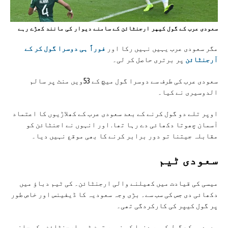
سعودی عرب کے گول کیپر ارجنٹائن کے سامنے دیوار کی مانند کھڑے رہے
مگر سعودی عرب یہیں نہیں رکا اور
فوراً ہی دوسرا گول کر کے
آرجنٹائن
پر برتری حاصل کر لی۔
سعودی عرب کی طرف سے دوسرا گول میچ کے 53ویں منٹ پر سالم
الدوسیری نے کیا۔
اوپر تلے دو گول کرنے کے بعد سعودی عرب کے کھلاڑیوں کا اعتماد
آسمان چھوتا دکھائی دے رہا تھا. اور انہوں نے اجنٹائن کو
مقابلہ جیتنا تو دور برابر کرنے کا بھی موقع نہیں دیا۔
سعودی ٹيم
میسی کی قیادت میں کھیلنے والی ارجنٹائن۔ کی ٹیم دباؤ میں
دکھائی دی جس کی سب سے۔ بڑی وجہ سعوديہ کا ڈیفینس اور خاص طور
پر گول کیپر کی کارکردگی تھی۔
سعوديہ کے گول کیپر دنیا کی نمبر تین ٹیم ارجنٹائن۔ کی جانب