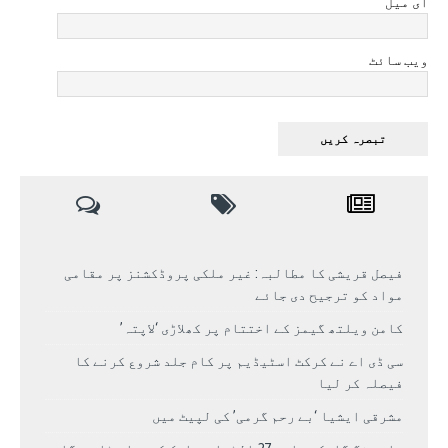
ای میل
ویب سائٹ
فیصل قریشی کا مطالبہ: غیر ملکی پروڈکشنز پر مقامی
مواد کو ترجیح دی جائے
کامن ویلتھ گیمز کے اختتام پر کھلاڑی ‘لاپتہ’
سی ڈی اے نے کرکٹ اسٹیڈیم پر کام جلد شروع کرنے کا
فیصلہ کر لیا
مشرقی ایشیا ‘بے رحم گرمی’ کی لپیٹ میں