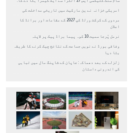
سام سنگ گلیکسی ایس 27 الٹرا سے ایک کیمرا ہٹا دے گا.
امریکی خزانہ نے ین مارکیٹ میں تاریخی مداخلت کی
مردوں کے کرکٹ ورلڈ کپ 2027 کے مقامات اور برانڈ کا
اعلان
نرمل پُرجا سمیت 10 کوہ پیما براڈ پیک پر لاپتہ
وفاقی بورڈ نے نویں جماعت کے نتائج چیک کرنے کا طریقہ
بتا دیا
زلزلے کے بعد دھماکہ: جاپان کے شاپنگ مال میں تباہی
کی اندرونی داستان