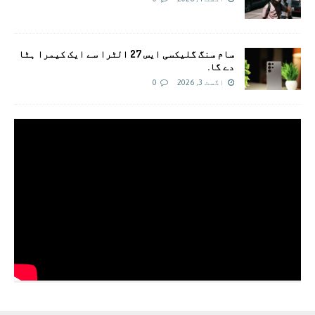
سام سنگ گلیکسی ایس 27 الٹرا سے ایک کیمرا ہٹا
دے گا.
اگست 3, 2026
0