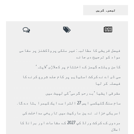
فیصل قریشی کا مطالبہ: غیر ملکی پروڈکشنز پر مقامی
مواد کو ترجیح دی جائے
کامن ویلتھ گیمز کے اختتام پر کھلاڑی ‘لاپتہ’
سی ڈی اے نے کرکٹ اسٹیڈیم پر کام جلد شروع کرنے کا
فیصلہ کر لیا
مشرقی ایشیا ‘بے رحم گرمی’ کی لپیٹ میں
سام سنگ گلیکسی ایس 27 الٹرا سے ایک کیمرا ہٹا دے گا.
امریکی خزانہ نے ین مارکیٹ میں تاریخی مداخلت کی
مردوں کے کرکٹ ورلڈ کپ 2027 کے مقامات اور برانڈ کا
اعلان