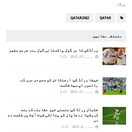
ہوگا۔
QATAR2022
QATAR
متعلقہ مضامین
ورلڈکپ کا ہر گول پاکستانی گول ہے، جرمن سفیر
نومبر 23, 2022
3
فیفا ورلڈ کپ: ارجنٹائن کو سعودی عرب کے
ہاتھوں اپ سیٹ شکست
نومبر 22, 2022
5
فٹبال ورلڈ کپ: سنسنی خیز مقابلے کے بعد
کروشیا نے جاپان کو پنالٹی شوٹ آؤٹ پر شکست دے
دی
دسمبر 6, 2022
2