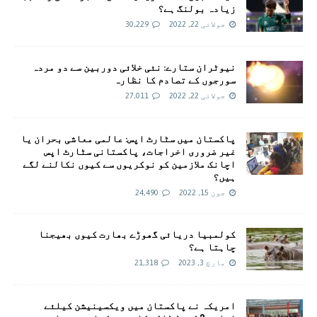
زیادہ بولنگ ہے؟
جولائی 22, 2022
30,229
نیوٹران ستارے: نئی خلائی دوربین سے دو مردہ
سورجوں کے تصادم کا نظارہ
جولائی 22, 2022
27,011
پاکستان میں سٹارٹ اپس: عالمی معاشی بحران یا
غیر ضروری اخراجات، پاکستانی سٹارٹ اپس
اچانک ملازمین کو نوکریوں سے کیوں نکالنے لگے
ہیں؟
جون 15, 2022
24,490
کولمبیا دریائی گھوڑے بھارت کیوں بھیجنا
چاہتا ہے؟
مارچ 3, 2023
21,318
امريکہ نے پاکستان میں ویکسینیشن کیلئے