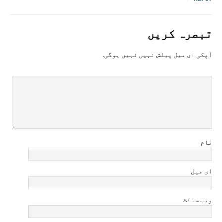
تبصرہ کريں
آپکی ای ميل پبلش نہيں نہيں ہوگی.
نام
ای میل
ویب سائٹ