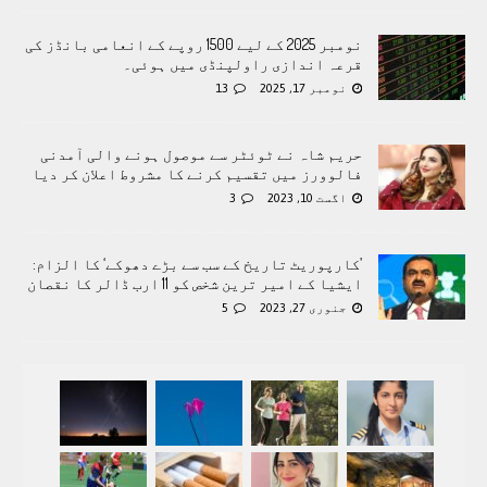
نومبر 2025 کے لیے 1500 روپے کے انعامی بانڈز کی
قرعہ اندازی راولپنڈی میں ہوئی۔
نومبر 17, 2025
13
حریم شاہ نے ٹوئٹر سے موصول ہونے والی آمدنی
فالوورز میں تقسیم کرنے کا مشروط اعلان کر دیا
اگست 10, 2023
3
’کارپوریٹ تاریخ کے سب سے بڑے دھوکے‘ کا الزام:
ایشیا کے امیر ترین شخص کو 11 ارب ڈالر کا نقصان
جنوری 27, 2023
5