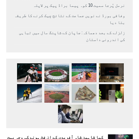
نرمل پُرجا سمیت 10 کوہ پیما براڈ پیک پر لاپتہ
وفاقی بورڈ نے نویں جماعت کے نتائج چیک کرنے کا طریقہ
بتا دیا
زلزلے کے بعد دھماکہ: جاپان کے شاپنگ مال میں تباہی
کی اندرونی داستان
کیا شاہین شاہ آفریدی کے ان فٹ ہونے کی وجہ بہت