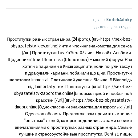
KorlehAdoky
نے کہا:
مارچ 12, 2023 وقت 10:19 صبح
Проститутки разных стран мира (24 фото). [url=https://sex-bez-
obyazatelstv-kiev.online]Интим чпокинг знакомства для секса
[/url] Проститутки Love’n’Sex. 07 лист. На сайт: Альбоми:
Щоденники: Ігри. Шепетівка (Шепетовка) – міський форум. Раз
хотіли з пацанами в Києві заципити, коли почули таксу і
підрахували кармани, побачили що ціни. Проститутки
шепетовки Immortal. Платиновий учасник. Більше. # Відповідь
від Immortal у темі Проститутки. [url=https://sex-bez-
obyazatelstv-zaporozhe.online]В поиске яркой и необычной
красотки [/url] [url=https://sex-bez-obyazatelstv-
dnepr.online]Одноклассники знакомства для взрослых [/url]
Одесская область. Предлагаю вам прочитать мнение
"опытных” людей, которыеподелились с нами своими
впечатлениями о проститутках разных стран мира. Самые
лучшие и стрессоустойчивые проститутки. Dentist; пише: