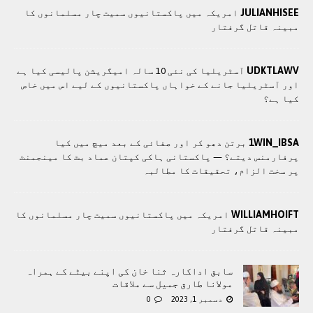
JULIANHISEE
امریکہ میں پاکستانیوں سمیت چار مسلمانوں کا
مبینہ قاتل گرفتار
UDKTLAWV
آسٹریلیا کی نئی 10 سالہ امیگریشن پالیسی کیا ہے
اور آسٹریلیا جانے کے خواہاں پاکستانیوں کے لیے اس میں خاص
کیا ہے؟
1WIN_IBSA
برتن دھو کر اور صفائی کے بعد میچ میں کیا
پرفارمنس دیتے؟ — پاکستانی ہاکی کپتان عماد بٹ کا مینجمنٹ
پر سخت الزام، تحقیقات کا مطالبہ
WILLIAMHOIFT
امریکہ میں پاکستانیوں سمیت چار مسلمانوں کا
مبینہ قاتل گرفتار
سابق اداکارہ ثنا خان کی اپنے بیٹے کے ہمراہ
مولانا طارق جمیل سے ملاقات
دسمبر 1, 2023
0