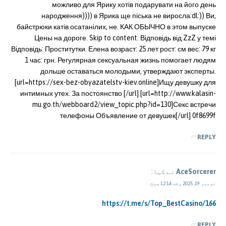
можливо для Ярику хотів подарувати на його день
народження)))) в Ярика ще піська не виросла:dl:)) Ви,
байстрюки катів осатанілих, не. КАК ОБЫЧНО в этом выпуске
Цены на дороге. Skip to content. Відповідь від ZzZ у темі
Відповідь: Проститутки. Елена возраст: 25 лет рост: см вес: 79 кг
1 час: грн. Регулярная сексуальная жизнь помогает людям
дольше оставаться молодыми, утверждают эксперты.
[url=https://sex-bez-obyazatelstv-kiev.online]Ищу девушку для
интимных утех. За постоянство [/url] [url=http://www.kalasin-
mu.go.th/webboard2/view_topic.php?id=130]Секс встречи
телефоны Объявление от девушек[/url] 0f8699f
REPLY
AceSorcerer
نے کہا:
نومبر 19, 2025 وقت 12:14 صبح
https://t.me/s/Top_BestCasino/166
REPLY