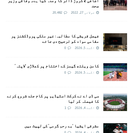
اضافی 2 کروڑ ڈالر کا وعدہ کیا ہے، وفاقی وزیر
صحت
جولائی 27, 2022
20,482
فیصل قریشی کا مطالبہ: غیر ملکی پروڈکشنز پر
مقامی مواد کو ترجیح دی جائے
اگست 5, 2026
0
کامن ویلتھ گیمز کے اختتام پر کھلاڑی ‘لاپتہ’
اگست 5, 2026
0
سی ڈی اے نے کرکٹ اسٹیڈیم پر کام جلد شروع کرنے
کا فیصلہ کر لیا
اگست 4, 2026
1
مشرقی ایشیا ‘بے رحم گرمی’ کی لپیٹ میں
اگست 4, 2026
0