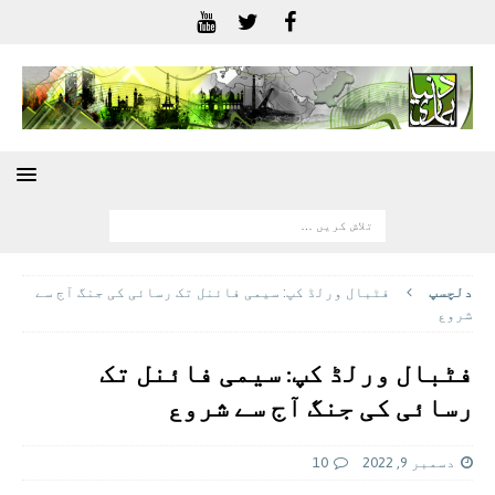
دلچسپ
فٹبال ورلڈ کپ: سیمی فائنل تک رسائی کی جنگ آج سے
شروع
فٹبال ورلڈ کپ: سیمی فائنل تک
رسائی کی جنگ آج سے شروع
دسمبر 9, 2022
10