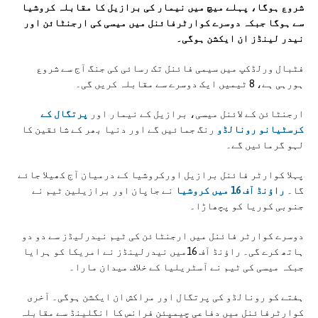
شروع ہوگا، پہلے میچ میں نیمار کی برازیل کا مقابلہ کروشیا
سے ہوگا جبکہ دوسرے کوارٹرفائنل میں میسی کی ارجنٹائن اور
نیدر لینڈز ان ایکشن ہوگی۔
فٹبال ورلڈکپ میں سیمی فائنل تک رسائی کی جنگ آج سے شروع
ہورہی ہے، 8 ٹیمیں ایک دوسرے سے مقابلہ کریں گی۔
ارجنٹائن کے لائنل میسی، برازیل کے نیمار اور
پرتگال کے
کرسٹیانو رونالڈو
رنگ جمائیں گے اور دنیا بھر کے شائقین کا
لہو گرمائیں گے۔
پہلا کوارٹر فائنل برازیل اورکروشیا کے درمیان آج کھیلا جائے
گا۔
راؤنڈ آف 16 میں کروشیا
نے جاپان اور برازیلین ٹیم نے
جنوبی کوریا کو پچھاڑا۔
دوسرے کوارٹر فائنل میں ارجنٹائن کی ٹیم نیدرلیڈز سے دو دو
ہاتھ کرے گی۔ راؤنڈ آف 16میں نیدرلینڈز نے امریکا کو ہرایا
جبکہ میسی کی ٹیم نے آسٹریلیا کے خلاف میدان مارا۔
ہفتے کو رونالڈو کی پرتگال اور مراکش ان ایکشن ہوگی۔ آخری
کوارٹرفائنل میں دفاعی چیمپئن فرانس کا انگلینڈ سے مقابلہ