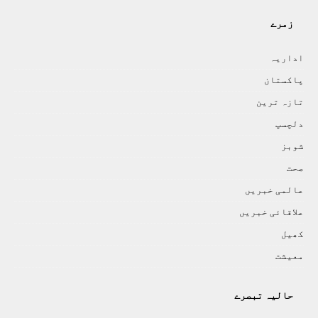
زمرے
اداريہ
پاکستان
تازہ ترين
دلچسپ
شوبز
صحت
عالمی خبريں
علاقائی خبريں
کھيل
معيشت
حالیہ تبصرے