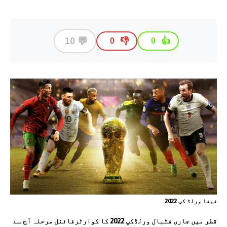
💬
10
👎
👍
0
0
فیفا ورلڈ کپ 2022
قطر میں جاری فٹبال ورلڈکپ 2022 کا کوارٹرفائنل مرحلہ آج سے