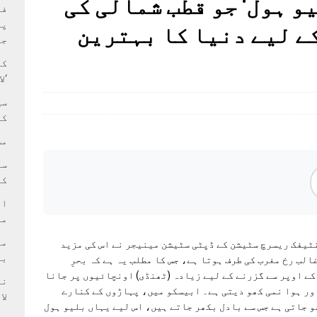
و ہول‘ جو قطب شمالی کی
بہ: غیر ملکی پروڈکشنز پر مقامی مواد کو ترجیح دی جائے
فی
پر
ے لیے دنیا کا بہترین
جا
کا
‘ل
سی
کر
مش
کی
ام
مد
ٹیفک ریسرچ سٹیشن کے ڈپٹی سٹیشن مینیجر نے اس کی مزید
بر
الب رخ مغرب کی طرف ہوتا ہے، جس کا مطلب یہ ہے کہ بحرِ
ے اوپر سے گزرنے کے لیے زیادہ (ٹھنڈی) اونچائیوں پر جانا
اور ہوا نمی کھو دیتی ہے۔ ابیسکو میں، پہاڑوں کے کنارے
لا
و جاتی ہے جس سے بادل بکھر جاتے ہیں، اس لیے یہاں بلیو ہول