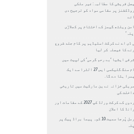
صل قریشی کا مطالبہ: غیر ملکی
وڈکشنز پر مقامی مواد کو ترجیح دی
ئے
من ویلتھ گیمز کے اختتام پر کھلاڑی
اپتہ’
 ڈی اے نے کرکٹ اسٹیڈیم پر کام جلد شروع
نے کا فیصلہ کر لیا
رقی ایشیا ‘بے رحم گرمی’ کی لپیٹ میں
سام سنگ گلیکسی ایس 27 الٹرا سے ایک
مرا ہٹا دے گا.
ریکی خزانہ نے ین مارکیٹ میں تاریخی
اخلت کی
مردوں کے کرکٹ ورلڈ کپ 2027 کے مقامات اور
انڈ کا اعلان
نرمل پُرجا سمیت 10 کوہ پیما براڈ پیک پر
پتہ