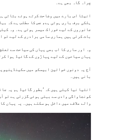
چراہ گاہ بھی ہے۔
انیتا اس بارے میں وضاحت کرتے ہوئے بتاتی ہیں
ہلکی برف باری ہوتی ہے، جس کا مطلب ہے کہ بہا
جانوروں کے لیے خوراک میسر ہوتی ہے۔ وہ کہتی 
بات کرتی ہیں ہماری سامی برادری کے لیے تو اب
یہاں سیاحوں کے لیے پہاڑوں کے گائیڈ ہوا کرت
آج یہ دونوں خواتین ابیسکو میں سکینڈینیوین
بانی ہیں۔
انتیا نیا کہتی ہیں کہ ‘بطور گائیڈ ہم یہ جان
کونجاواگی وادی سے بہتی ہوئی گزرتی ہے تو آپ 
والے علاقے میں داخل ہو سکتے ہیں۔ یہ یہاں کا 