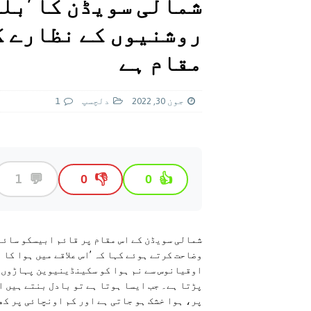
شمالی سویڈن کا ’بلی
[ اگست 5, 2026 ]
فیصل قریشی کا مطال
روشنیوں کے نظارے ک
پاکستان
مقام ہے
جون 30, 2022
دلچسپ
1
💬
1
👎
👍
0
0
شمالی سويڈن کے اس مقام پر قائم ابیسکو سائن
وضاحت کرتے ہوئے کہا کہ ’اس علاقے میں ہوا کا غ
اوقیانوس سے نم ہوا کو سکینڈینیوین پہاڑوں ک
پڑتا ہے۔ جب ایسا ہوتا ہے تو بادل بنتے ہیں 
پر، ہوا خشک ہو جاتی ہے اور کم اونچائی پر کھ