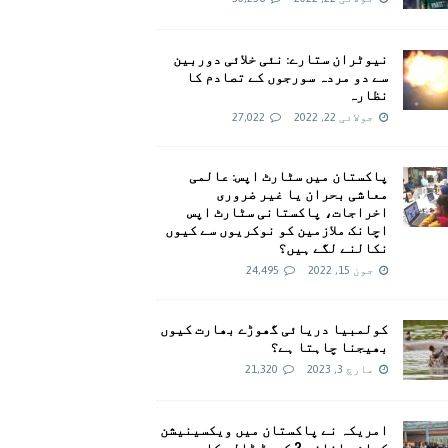
نیوٹران ستارے: نئی خلائی دوربین
سے دو مردہ سورجوں کے تصادم کا
نظارہ
جولائی 22, 2022
27,022
پاکستان میں سٹارٹ اپس: عالمی
معاشی بحران یا غیر ضروری
اخراجات، پاکستانی سٹارٹ اپس
اچانک ملازمین کو نوکریوں سے کیوں
نکالنے لگے ہیں؟
جون 15, 2022
24,495
کولمبیا دریائی گھوڑے بھارت کیوں
بھیجنا چاہتا ہے؟
مارچ 3, 2023
21,320
امريکہ نے پاکستان میں ویکسینیشن
کیلئے اضافی 2 کروڑ ڈالر کا وعدہ