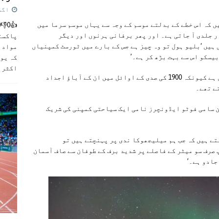
اگست 5,
 کہ اس خطے کے بدلتے موسم کے وجہ سے یہاں موسم سرما میں
ر جلدی آ جاتی ہے۔ اور پھر برفانی ہرنوں اور دیگر
پاکست
ہیں ‘بلیو ہول تو وہ چیز ہے جس کے بارے میں ٹورسٹ کمپنیاں
مواد ک
یسکو اس سے بہت بڑھ کر ہے۔’
کہ یو
اکثر
]
وہ اور ساری کا اب بھی یہاں کی سیاحت سے تعلق ہے کیونکہ 1900 کی صدی کے اوائل میں ان کے آباؤ اجداد
ے تھے۔
 سامی فوٹو ایڈونچرز نامی ایک سیاحتی کمپنی کی شریک
تے ہیں کہ جب ہم میلیجھوکا ندی پر پہنچتے ہیں تو
صرف سو میٹر کے فاصلے پر شدید برف کے طوفان سے صاف آسمان
جادو ہے۔’