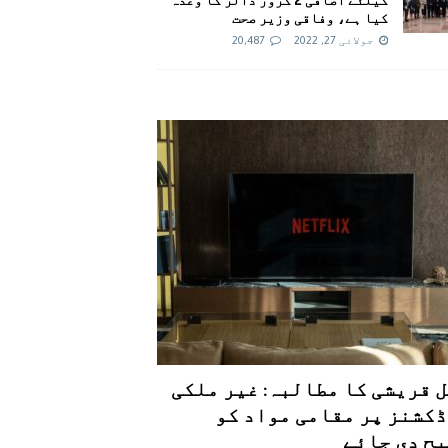
کیا ہے، وفاقی وزیر صحت
جولائی 27, 2022
20,487
 قریشی کا مطالبہ: غیر ملکی
کشنز پر مقامی مواد کو
ح دی جائے