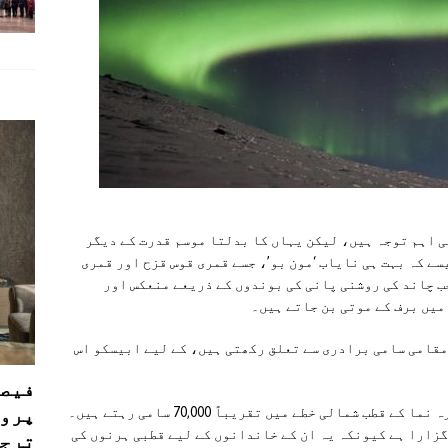
ی اہم توجہ ہیں، لیکن یہاں کا بدلتا موسم قدرت کے دیگر
ے کہ بہت ہی نایاب ‘مون بو’، جسے قمری قوس قزح اور قمری
ب چاند کی روشنی پانی کی بوندوں کے ذریعے منعکس اور
 میں برف کے موتی بن جاتے ہیں۔
مقامی سامی برادری سے تعلق رکھتی ہیں، کے لیے ابیسکو اس
فیصل
پروڈ
ناروے، سویڈن، فن لینڈ اور روس میں کولا جزیرہ نما کے قطب شمالی خطے میں تقریباً 70,000 سامی رہتے ہیں۔
گزارا ہے کیونکہ یہ ان کے خاندانوں کے لیے قطبی ہرنوں کی
ترجی