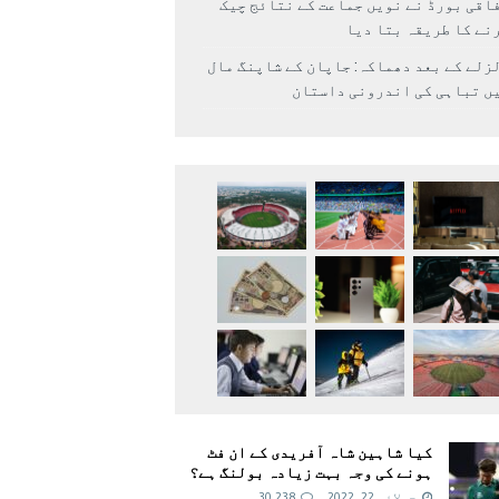
اقی بورڈ نے نویں جماعت کے نتائج چیک
نے کا طریقہ بتا دیا
زلے کے بعد دھماکہ: جاپان کے شاپنگ مال
ں تباہی کی اندرونی داستان
کیا شاہین شاہ آفریدی کے ان فٹ
ہونے کی وجہ بہت زیادہ بولنگ ہے؟
جولائی 22, 2022
30,238