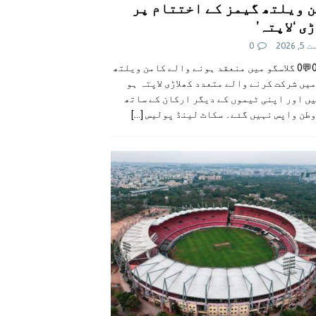
 ویلتھ گیمز کے اختتام پر
ی ‘لاپتہ’
 2026
0
👍0👎0💬0 گلاسگو میں منعقد ہونے والے کامن ویلتھ
یں شرکت کرنے والے متعدد کھلاڑی لاپتہ ہو
ں اور اپنی ٹیموں کے دیگر ارکان کے ساتھ
وطن واپس نہیں گئے۔ سکاٹ لینڈ پولیس
[...]