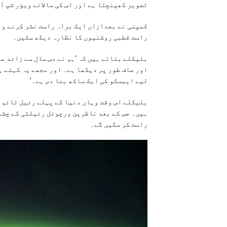
تصویر کھینچتا ہے اور اس کی سالانے ویؤر شپ آٹ
کمپنی نے بعدازاں ایک براہ راست نشر کرنے وا
راست قطبی روشنیوں کا نظارہ دیکھ سکیں۔
بلیکلے بتاتے ہیں کہ ‘ہم نے دس سال سے زائد ع
اور صاف طور پر دیکھا ہے۔ اور مجھے یہ کہتے ہ
لیے ایبسکو کی ایک ساکھ بنا دی ہے۔’
ہیں۔ جس کے بعد ناظرین ورچوئل رئیلٹی کے چشم
راست کر سکیں گے۔