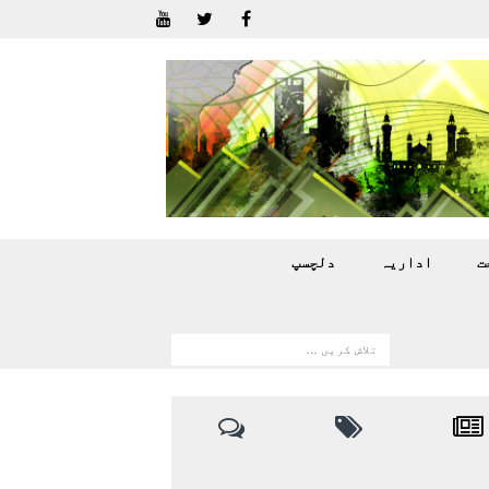
ت
اداريہ
دلچسپ