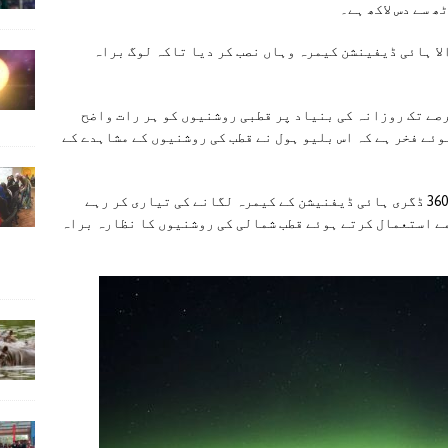
ھ سے دس لاکھ ہے۔
لا ہائی ڈیفینشن کیمرہ وہاں نصب کر دیا تاکہ لوگ براہ
رصے تک روزانہ کی بنیاد پر قطبی روشنیوں کو ہر رات واضح
وئے فخر ہے کہ اس بلیو ہول نے قطب کی روشنیوں کے مشاہدے کے
بلیکلے اس وقت وہاں دنیا کے پہلے رئیل ٹائم 360 ڈگری ہائی ڈیفنیشن کے کیمرہ لگانے کی تیاری کر رہے
ے استعمال کرتے ہوئے قطب شمالی کی روشنیوں کا نظارہ براہ