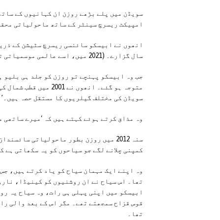
امپیکٹ ریسرچ سینٹر کے ساتھ ماحولیاتی محقق 
سال گزارے۔ (2021 میں، اسے عالمی موسمیاتی تنظیم نے صد سالہ مشاہداتی سٹیشن کے طور پر تسلیم کیا ہے۔)’
جب وہ ابیسکو پہنچے تو روزن کو جلد ہی بلیو ہو
متوجہ ہو گئے۔ انھوں ن
سویڈن کی مختلف گیلریوں کا مستقل حصہ ہیں۔’
وہ مذاق کرتے ہوئے کہتے ہیں کہ ‘میرے ساتھی م
سنہ 2012 میں روزن بطور ماحولیاتی سائس
کمپنی چلانے لگے جو سیاحوں کو یہ سکھاتی ہے ک
وہ اپنے ایک مہمان سیاح کو یاد کرتے ہیں، جس 
تھا۔ اس سیاح نے ان روشنیوں کو کینیڈا، نارو
ابیسکو میں اپنی پہلی ہی رات، وہ سیاح یہ رو
قوس قزاح سمجھتے تھے۔ مگر اس کے بعد والی را
تھا۔