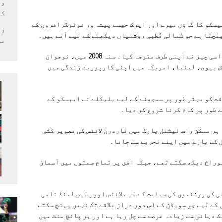
وف
کر
بیسکو کا گاؤں میرے اور ایرک جیسے پیشہ ور فوٹوگرافروں کے
زل
نچتا ہے جو شمالی قُطبی روشنیاں دیکھنے کے لیے آتے ہیں۔
می
فوٹوگرافر اور کاروباری چاڈ بلیکلے کو بھی اسی چیز نے اپنی طرف متوجہ کیا۔ سنہ 2008 میں، نوجوان
ش بیوی، لینیا، امریکہ میں اپنی کارپوریٹ زندگی میں
ت کو بہتر طور پر سمجھنے کے لیے بلیکلے نے ایبسکو کے
 طور پر کام کرنا شروع کر دیا۔
ہر ممکن رات نیشنل پارک میں ناردرن لائٹس کی تصویر کشی
ل کے بارے میں اپنے تجربے سے جانا۔
سوراخ دیکھ سکتے تھے، جبکہ افق پر تمام سمتوں میں آسمان
 شمالی کی روشنیوں کی سیاحت کے لیے لائٹس اوور لیپ لینڈ نامی
کے لیے جو سویڈن کے اس دور دراز علاقے تک نہیں پہنچ سکتے
ک دہائی سے زیادہ عرصے سے چل رہا ہے اور ہر پانچ منٹ میں