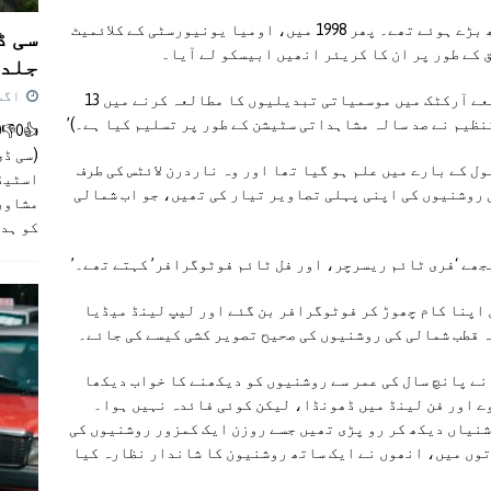
سویڈن میں پلے بڑھے روزن ان کہانیوں کے ساتھ بڑے ہوئے تھے۔ پھر 1998 میں، اومیا یونیورسٹی کے کلائمیٹ
سی ڈ
کے طور پر ان کا کریئر انھیں ابیسکو لے آیا۔
جلد 
اگست 4,
انھوں نے ابیسکو سائنسی ریسرچ سٹیشن کے ذریعے آرکٹک میں موسمیاتی تبدیلیوں کا مطالعہ کرنے میں 13
(سی ڈی
ل کے بارے میں علم ہو گیا تھا اور وہ ناردرن لائٹس کی طرف
اسٹیڈی
ے 2001 میں قطب شمال کی روشنیوں کی اپنی پہلی تصاویر تیار کی تھیں، جو اب شمالی
مشاور
کو ہد
جھے ‘فری ٹائم ریسرچر، اور فل ٹائم فوٹوگرافر’ کہتے تھے۔’
ندان اپنا کام چھوڑ کر فوٹوگرافر بن گئے اور لیپ لینڈ میڈیا
ہ قطب شمالی کی روشنیوں کی صحیح تصویر کشی کیسے کی جائے۔
نے پانچ سال کی عمر سے روشنیوں کو دیکھنے کا خواب دیکھا
ے اور فن لینڈ میں ڈھونڈا، لیکن کوئی فائدہ نہیں ہوا۔
شنیاں دیکھ کر رو پڑی تھیں جسے روزن ایک کمزور روشنیوں کی
توں میں، انھوں نے ایک ساتھ روشنیون کا شاندار نظارہ کیا