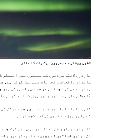
قطبی روشنی سے بھرپور ايک رات کا منظر
ناردرن لائٹس سردیوں کے مہینوں میں ابیسکو ک
شاندار واقعات و تجربات بھی پیش کرتا ہے، جیس
ہیلوز بھی کہا جاتا ہے، جو اس وقت ہوتی ہیں ج
مُنعطف ہوتی ہے۔ اور بلیو ہول کے ارد گرد ہوا
تاہم انیتا نیا اور یلوا ساری، جو سویڈن کی 
کے بلیو ہول سے کہیں زیادہ کچھ اور ہے۔
ان دونوں خواتین نے بچپن سے ابیسکو میں وقت 