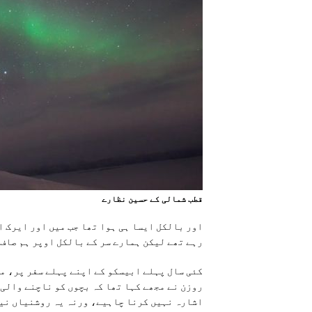
قطب شمالی کے حسين نظارے
اور بالکل ایسا ہی ہوا تھا جب میں اور ایرک 
رہے تھے لیکن ہمارے سر کے بالکل اوپر ہم صاف 
کئی سال پہلے ابیسکو کے اپنے پہلے سفر پر، م
روزن نے مجھے کہا تھا کہ بچوں کو ناچنے والی 
اشارہ نہیں کرنا چاہیے، ورنہ یہ روشنیاں نیچ