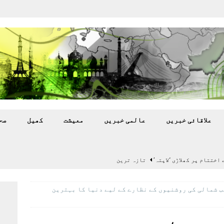
علاقائی خبريں
عالمی خبريں
معيشت
کھيل
صح
اختتام پر کھلاڑی ‘لاپتہ’
تازہ ترين
سٹیڈیم پر کام جلد شروع کرنے کا فیصلہ کر لیا
پاکستان
طب شمالی کی روشنیوں کے نظارے کے لیے دنیا کا بہترین
 گرمی’ کی لپیٹ میں
تازہ ترين
گا.
تازہ ترين