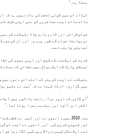
بنتا ہے۔‘
لہٰذا، اس میں کوئی تعجب کی بات نہیں ہے کہ ا
ساتھ ساتھ ایسے مسافروں کو بھی اپنی طرف کھی
نوبیاہتا جوڑے کے طور پر، وہ اور ان کی سویڈ
تبدیلی چاہتے تھے۔
قدرت کو دیکھنے کے شوق اور اپنی بیوی کی ثقاف
نینشل پارک کے ایک ہوٹل میں صفائی کے عملے کے
بلیکلے نے اپنے کریئر کے ابتدائی دنوں میں، 
میں گزاری۔ ان کا کہنا ہے کہ ‘میں نے بلیو ہو
‘آپ گاؤں کے اوپر براہ راست بادلوں میں ایک 
اکثر ابر آلود اور برف سے بھرا ہوتا تھا۔’
سنہ 2010 میں، انھوں نے اور لنیہ نے قطب
ٹور کمپنی شروع کی۔ اور انھوں نے ایسے لوگوں 
تھے ایک سٹل کیمرے والا ویب کیم لگا دیا جو ای