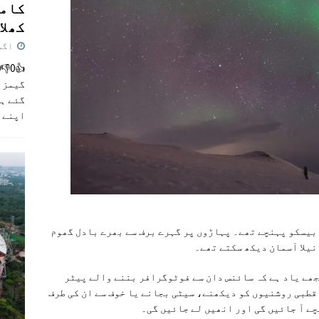
کامن
کھلاڑ
اگست 5,
گیمز م
گئے ہی
اپنے 
ابیسکو پہنچے تھے۔ پہاڑوں پر گہرے برف سے بھرے بادل گھوم
نیلا آسمان دیکھ سکتے تھے۔
جھے یاد ہے کہ سائنس دان سے فوٹوگرافر بننے والے پیٹر
قطبی روشنیوں کو دیکھنے، سیٹی بجانے یا خوف سے ان کی طرف
ے آ جائیں گی اور انھیں لے جائیں گی۔