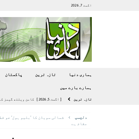
اگست 7, 2026
ہماری دنیا
تازہ ترين
پاکستان
ہمارے بارے ميں
تازہ ترين
[ اگست 5, 2026 ]
کامن ویلتھ گیمز کے 
[ اگست 4, 2026 ]
سی ڈی اے نے کرکٹ ا
دلچسپ
شمالی سویڈن کا ’بلیو ہول‘ جو ق
[ اگست 4, 2026 ]
مشرقی ایشیا ‘بے رحم
مقام ہے
[ اگست 3, 2026 ]
سام سنگ گلیکسی ایس 27 الٹرا سے ایک کیمرا ہٹا دے 