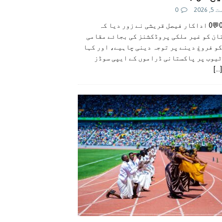
 2026
0
👍0👎0💬0 اداکار فیصل قریشی نے زور دیا کہ
ان کو غیر ملکی پروڈکشنز کی بجائے مقامی
و فروغ دینے پر توجہ دینی چاہیے، اور کہا
ٹیوب پر پاکستانی ڈراموں کے ایپی سوڈز
[...