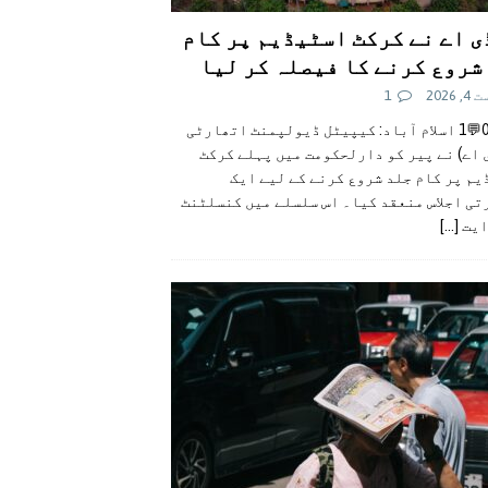
ی اے نے کرکٹ اسٹیڈیم پر کام
شروع کرنے کا فیصلہ کر لیا
 2026
1
👍0👎0💬1 اسلام آباد: کیپیٹل ڈیولپمنٹ اتھارٹی
 اے) نے پیر کو دارلحکومت میں پہلے کرکٹ
م پر کام جلد شروع کرنے کے لیے ایک
تی اجلاس منعقد کیا۔ اس سلسلے میں کنسلٹنٹ
ایت
[...]