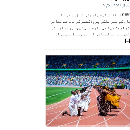
 2026
0
👍0👎0💬0 اداکار فیصل قریشی نے زور دیا کہ
ان کو غیر ملکی پروڈکشنز کی بجائے مقامی
و فروغ دینے پر توجہ دینی چاہیے، اور کہا
ٹیوب پر پاکستانی ڈراموں کے ایپی سوڈز
[...