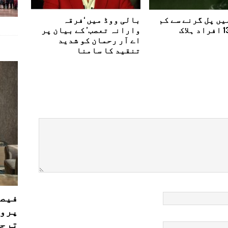
ں پل گرنے سے کم
بالی ووڈ میں ‘فرقہ
وارانہ تعصب’ کے بیان پر
اے آر رحمان کو شدید
تنقید کا سامنا
فیصل
پروڈ
ترجی