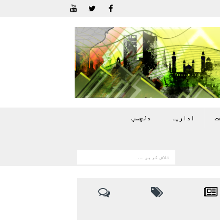
ت
اداريہ
دلچسپ