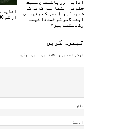
انڈیا اور پاکستان سمیت
جنوبی ایشیا میں گرمی کی
انڈیا می
شدید لہر: اے سی کے بغیر آپ
از کم 130 افراد ہلاک
اپنے گھر کو ٹھنڈا کیسے
رکھ سکتے ہیں؟
تبصرہ کريں
آپکی ای ميل پبلش نہيں نہيں ہوگی.
نام
ای میل