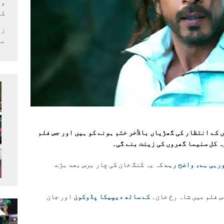
وف
کر
زل
می
 کے انتظار کی گھڑیاں بالآخر ختم ہونے کو ہیں اور جس فلم
ہ کل سنیما گھروں کی زینت بنے گی۔
کہ یہ کنگ خان کی چار برس بعد بڑے
 فلم میں شاہ رخ خان۔
کے ساتھ دیپیکا پڈوکون
اور جان