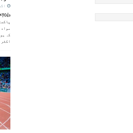
اگست 5,
پاکست
مواد ک
کہ یو
اکثر
]