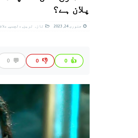
[ اگست 5, 2026 ]
فیصل قریشی کا مطال
پلان ہے؟
پاکستان
جنوری 24, 2023
تازہ ترين
,
دلچسپ
,
علاق
💬
0
👎
👍
0
0