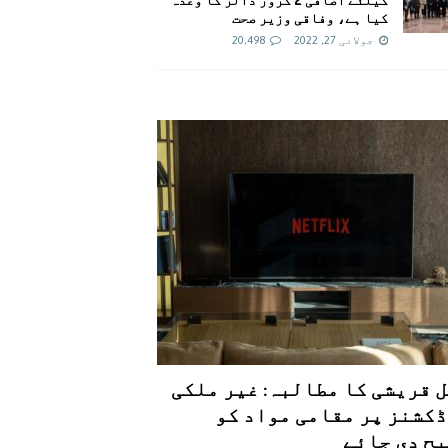
کیا ہے، وفاقی وزیر صحت
جولائی 27, 2022
20,498
 قریشی کا مطالبہ: غیر ملکی
کشنز پر مقامی مواد کو
ح دی جائے