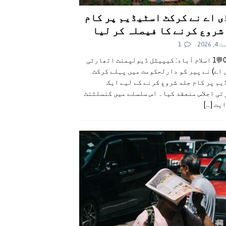
ی اے نے کرکٹ اسٹیڈیم پر کام
شروع کرنے کا فیصلہ کر لیا
 2026
1
👍0👎0💬1 اسلام آباد: کیپیٹل ڈیولپمنٹ اتھارٹی
 اے) نے پیر کو دارلحکومت میں پہلے کرکٹ
م پر کام جلد شروع کرنے کے لیے ایک
تی اجلاس منعقد کیا۔ اس سلسلے میں کنسلٹنٹ
ایت
[...]