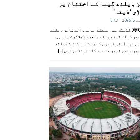
 ویلتھ گیمز کے اختتام پر
ی ‘لاپتہ’
 2026
0
👍0👎0💬0 گلاسگو میں منعقد ہونے والے کامن ویلتھ
یں شرکت کرنے والے متعدد کھلاڑی لاپتہ ہو
ں اور اپنی ٹیموں کے دیگر ارکان کے ساتھ
وطن واپس نہیں گئے۔ سکاٹ لینڈ پولیس
[...]