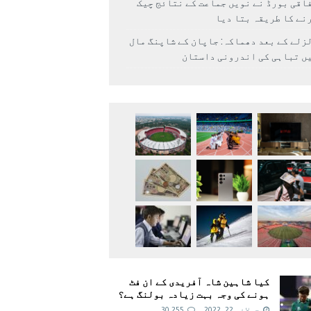
اقی بورڈ نے نویں جماعت کے نتائج چیک
نے کا طریقہ بتا دیا
زلے کے بعد دھماکہ: جاپان کے شاپنگ مال
ں تباہی کی اندرونی داستان
کیا شاہین شاہ آفریدی کے ان فٹ
ہونے کی وجہ بہت زیادہ بولنگ ہے؟
جولائی 22, 2022
30,255