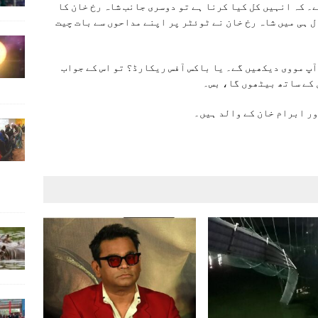
۔ کہ انہیں کل کیا کرنا ہے تو دوسری جانب شاہ رخ خان کا
ل ہی میں شاہ رخ خان نے ٹوئٹر پر اپنے مداحوں سے بات چیت
 آپ مووی دیکھیں گے۔ یا باکس آفس ریکارڈ؟ تو اس کے جواب
 کے ساتھ بیٹھوں گا، بس۔
ور ابرام خان کے والد ہیں۔