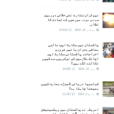
نیوٹران ستارے: نئی خلائی دوربین
سے دو مردہ سورجوں کے تصادم کا
نظارہ
جولائی 22, 2022
27,033
پاکستان میں سٹارٹ اپس: عالمی
معاشی بحران یا غیر ضروری
اخراجات، پاکستانی سٹارٹ اپس
اچانک ملازمین کو نوکریوں سے کیوں
نکالنے لگے ہیں؟
جون 15, 2022
24,505
کولمبیا دریائی گھوڑے بھارت کیوں
بھیجنا چاہتا ہے؟
مارچ 3, 2023
21,323
امريکہ نے پاکستان میں ویکسینیشن
کیلئے اضافی 2 کروڑ ڈالر کا وعدہ