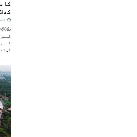
کامن
کھلاڑ
اگست 5,
گیمز م
گئے ہی
اپنے 