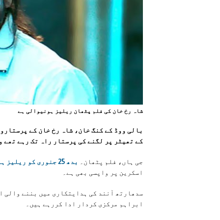
شاہ رخ خان کی فلم پٹھان ريليز ہونيوالی ہے
بالی ووڈ کے کنگ خان، شاہ رخ خان کے پرستاروں
کے تھیٹر پر لگنے کی پرستار راہ تک رہے تھے و
جی ہاں، فلم پٹھان۔
بدھ 25 جنوری کو ریلیز ہورہی ہے، واضح رہے
اسکرین پر واپسی بھی ہے۔
سدھارتھ آنند کی ہدایتکاری میں بننے والی اس
ابراہم مرکزی کردار ادا کررہے ہیں۔