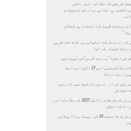
صل قریشی کا مطالبہ: غیر ملکی
وڈکشنز پر مقامی مواد کو ترجیح دی
ئے
من ویلتھ گیمز کے اختتام پر کھلاڑی
اپتہ’
 ڈی اے نے کرکٹ اسٹیڈیم پر کام جلد شروع
نے کا فیصلہ کر لیا
رقی ایشیا ‘بے رحم گرمی’ کی لپیٹ میں
سام سنگ گلیکسی ایس 27 الٹرا سے ایک
مرا ہٹا دے گا.
ریکی خزانہ نے ین مارکیٹ میں تاریخی
اخلت کی
مردوں کے کرکٹ ورلڈ کپ 2027 کے مقامات اور
انڈ کا اعلان
نرمل پُرجا سمیت 10 کوہ پیما براڈ پیک پر
پتہ