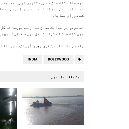
ایک جانب کنگ خان کے پرستاروں کو یہ معلوم ہے
اپنا کیا پلان ہے؟ اس کے بارے میں انہوں نے حا
کے دوران بتایا۔
اس موقع پر جب ایک مداح نے ان سے پوچھا کہ کل
میں کنگ خان نے کہا ۔کہ کل میں صرف اپنے بچوں
یاد رہے کہ شاہ رخ تین بچوں آریان، سوہانا ا
INDIA
BOLLYWOOD
متعلقہ مضامین