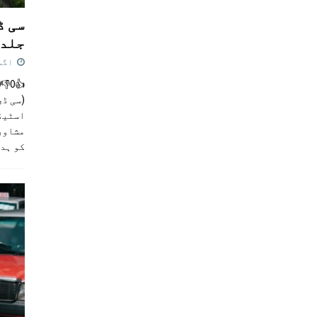
سی ڈ
جلد 
اگست 4,
(سی ڈی
اسٹیڈی
مشاور
کو ہد