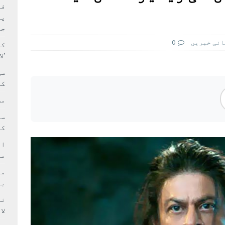
بہ: غیر ملکی پروڈکشنز پر مقامی مواد کو ترجیح دی جائے
فی
پر
جا
ائی خبريں
0
کا
‘ل
سی
کر
مش
کی
ام
مد
بر
لا