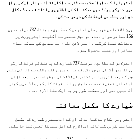
آسٹریلیا کے دارالحکومت سڈنی سے آکلینڈ آنے والی ایک پرواز
میں کارگو ہولڈ میں ممکنہ آگ کی اطلاع پر پائلٹ نے مے ڈے کال
دی اور ہنگامی لینڈنگ کی درخواست کی۔
بین الاقوامی خبر رساں اداروں کے مطابق، بوئنگ 737 طیارے میں
156 مسافر سوار تھے، جو خوش قسمتی سے آکلینڈ ایئرپورٹ پر
بحفاظت لینڈ کرگیا۔ ایئر لائن حکام نے تصدیق کی ہے. کہ تمام
مسافر اور عملہ محفوظ ہیں۔
ایئرلائن کے مطابق، بوئنگ 737 طیارے کے پائلٹ کو فرنٹ کارگو
ہولڈ میں آگ. کی موجودگی کے بارے میں وقفے وقفے سے الرٹس ملے،
جس کے بعد انہوں نے ہنگامی لینڈنگ کی درخواست کی۔ بعد ازاں
ابتدائی تحقیقات سے معلوم ہوا کہ فرنٹ کارگو ہولڈ. میں کوئی
آگ نہیں تھی اور ممکنہ طور پر یہ ایک غلط الارم تھا۔
طیارے کا مکمل معائنہ
ایئر ویز حکام نے کہا ہے کہ ان کے انجینئرز طیارے کا مکمل
معائنہ کریں گے. تاکہ اس الارم کے اصل سبب کا تعین کیا جا سکے۔