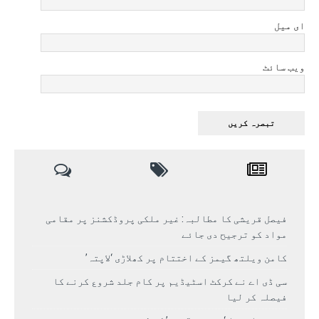
ای میل
ویب سائٹ
فیصل قریشی کا مطالبہ: غیر ملکی پروڈکشنز پر مقامی
مواد کو ترجیح دی جائے
کامن ویلتھ گیمز کے اختتام پر کھلاڑی ‘لاپتہ’
سی ڈی اے نے کرکٹ اسٹیڈیم پر کام جلد شروع کرنے کا
فیصلہ کر لیا