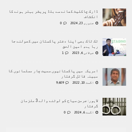
ڈارک چاکلیٹ کھانے سے بلڈ پریشر بہتر ہونے کا
انکشاف
جنوری 23, 2024
0
ٹک ٹاک بھی اپنا دفتر پاکستان میں کھولنے جا
رہا ہے، امین الحق
جولائی 6, 2023
1
امریکہ میں پاکستانیوں سمیت چار مسلمانوں کا
مبینہ قاتل گرفتار
اگست 10, 2022
9,609
لاہور: جرمن سیاح کو لوٹنے والے 3 ملزمان
گرفتار
اگست 6, 2024
0