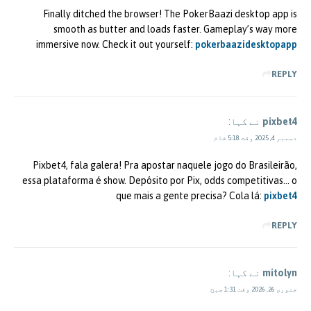
Finally ditched the browser! The PokerBaazi desktop app is
smooth as butter and loads faster. Gameplay’s way more
immersive now. Check it out yourself:
pokerbaazidesktopapp
REPLY
pixbet4
نے کہا:
دسمبر 4, 2025 وقت 5:18 شام
Pixbet4, fala galera! Pra apostar naquele jogo do Brasileirão,
essa plataforma é show. Depósito por Pix, odds competitivas… o
que mais a gente precisa? Cola lá:
pixbet4
REPLY
mitolyn
نے کہا:
جنوری 26, 2026 وقت 1:31 صبح