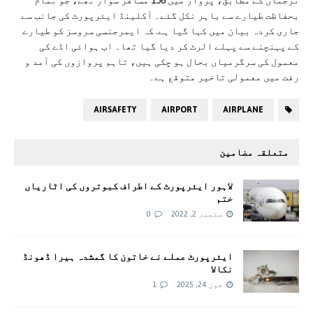
ترجمان کے مطابق، پرواز میں 156 مسافر سوار تھے، جو تمام
بحفاظت طیارے سے باہر نکل گئے۔ آکلینڈ ایئرپورٹ کی جانب سے
جاری کردہ بیان میں کہا گیا ہے. کہ ایمرجنسی سروسز کو طیارے
کے پہنچنے سے پہلے الرٹ کر دیا گیا تھا۔ اب ہوائی اڈے کی
معمول کی سرگرمیاں بحال ہو چکی ہیں، تاہم پروازوں کی آمد و
رفت میں معمولی تاخیر متوقع ہے۔
AIRSAFETY
AIRPORT
AIRPLANE
متعلقہ مضامین
لاہور ایئرپورٹ کے اطراف کبوتروں کی اٹاریاں
ختم
ستمبر 2, 2022
0
ایئرپورٹ عملے نے خاتون کا گمشدہ ہیرا ڈھونڈ
نکالا
جون 24, 2025
1