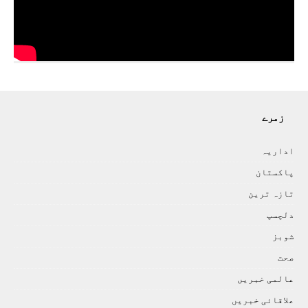
زمرے
اداريہ
پاکستان
تازہ ترين
دلچسپ
شوبز
صحت
عالمی خبريں
علاقائی خبريں