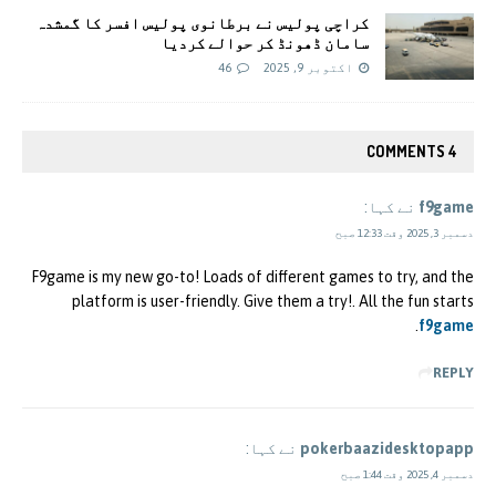
کراچی پولیس نے برطانوی پولیس افسر کا گمشدہ
سامان ڈھونڈ کر حوالے کردیا
اکتوبر 9, 2025
46
4 COMMENTS
f9game
نے کہا:
دسمبر 3, 2025 وقت 12:33 صبح
F9game is my new go-to! Loads of different games to try, and the
platform is user-friendly. Give them a try!. All the fun starts
.
f9game
REPLY
pokerbaazidesktopapp
نے کہا:
دسمبر 4, 2025 وقت 1:44 صبح