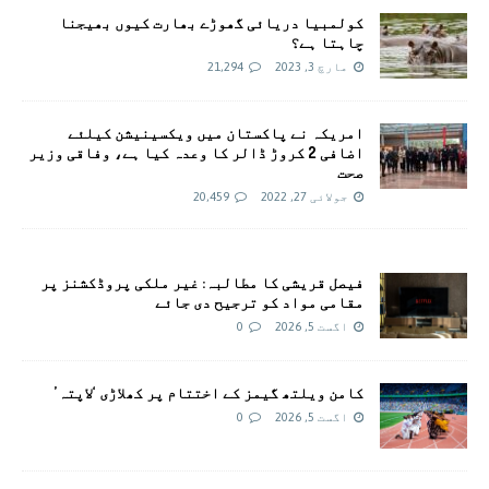
کولمبیا دریائی گھوڑے بھارت کیوں بھیجنا
چاہتا ہے؟
مارچ 3, 2023
21,294
امريکہ نے پاکستان میں ویکسینیشن کیلئے
اضافی 2 کروڑ ڈالر کا وعدہ کیا ہے، وفاقی وزیر
صحت
جولائی 27, 2022
20,459
فیصل قریشی کا مطالبہ: غیر ملکی پروڈکشنز پر
مقامی مواد کو ترجیح دی جائے
اگست 5, 2026
0
کامن ویلتھ گیمز کے اختتام پر کھلاڑی ‘لاپتہ’
اگست 5, 2026
0