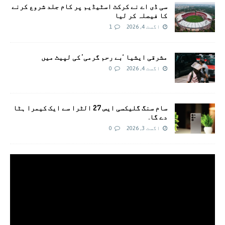
سی ڈی اے نے کرکٹ اسٹیڈیم پر کام جلد شروع کرنے
کا فیصلہ کر لیا
اگست 4, 2026
1
مشرقی ایشیا ‘بے رحم گرمی’ کی لپیٹ میں
اگست 4, 2026
0
سام سنگ گلیکسی ایس 27 الٹرا سے ایک کیمرا ہٹا
دے گا.
اگست 3, 2026
0