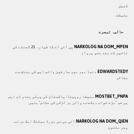
کھيل
معيشت
حالیہ تبصرے
NARKOLOG NA DOM_MPEN
پی آئی اے کا طیارہ 21 گھنٹے کی
تاخیر کے بعد محو پرواز
EDWARDSTEDY
دنیا بھر میں صارفین واٹس ایپ کی بندش سے
متاثر
MOSTBET_PNPA
منیشا روپیتا: پاکستان کی پہلی ہندو ڈی ایس
پی جو ’بڑے خواب دیکھنے والی ہر لڑکی کی عکاس‘ بنیں
NARKOLOG NA DOM_QIEN
آئی سی سی بورڈ میٹنگ ایک مرتبہ
پھر ملتوی