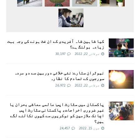
کیا شاہین شاہ آفریدی کے ان فٹ ہونے کی وجہ بہت
زیادہ بولنگ ہے؟
جولائی 22, 2022
30,197
نیوٹران ستارے: نئی خلائی دوربین سے دو مردہ
سورجوں کے تصادم کا نظارہ
جولائی 22, 2022
26,972
پاکستان میں سٹارٹ اپس: عالمی معاشی بحران یا
غیر ضروری اخراجات، پاکستانی سٹارٹ اپس
اچانک ملازمین کو نوکریوں سے کیوں نکالنے لگے
ہیں؟
جون 15, 2022
24,457