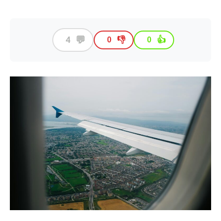
💬
4
👎
👍
0
0