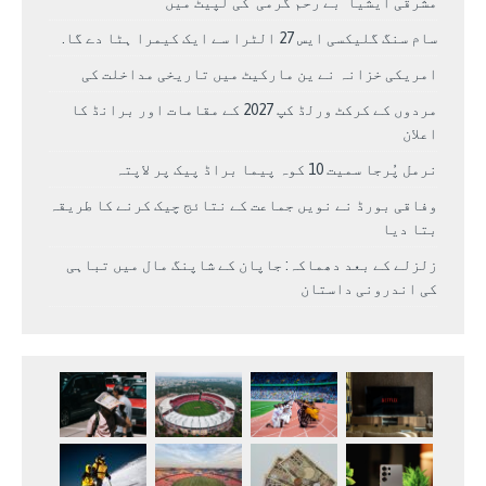
مشرقی ایشیا ‘بے رحم گرمی’ کی لپیٹ میں
سام سنگ گلیکسی ایس 27 الٹرا سے ایک کیمرا ہٹا دے گا.
امریکی خزانہ نے ین مارکیٹ میں تاریخی مداخلت کی
مردوں کے کرکٹ ورلڈ کپ 2027 کے مقامات اور برانڈ کا
اعلان
نرمل پُرجا سمیت 10 کوہ پیما براڈ پیک پر لاپتہ
وفاقی بورڈ نے نویں جماعت کے نتائج چیک کرنے کا طریقہ
بتا دیا
زلزلے کے بعد دھماکہ: جاپان کے شاپنگ مال میں تباہی
کی اندرونی داستان