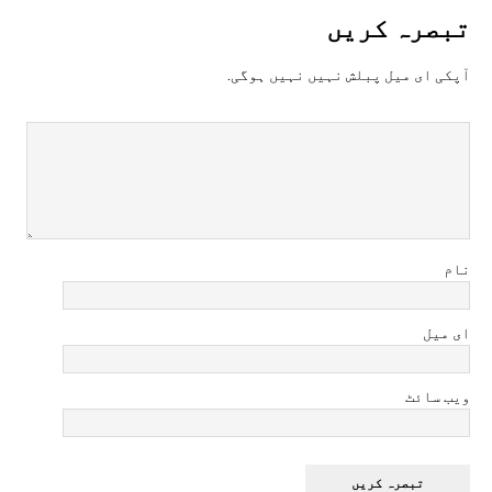
تبصرہ کريں
آپکی ای ميل پبلش نہيں نہيں ہوگی.
نام
ای میل
ویب سائٹ