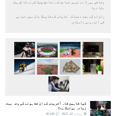
وفاقی بورڈ نے نویں جماعت کے نتائج چیک کرنے کا طریقہ
بتا دیا
زلزلے کے بعد دھماکہ: جاپان کے شاپنگ مال میں تباہی
کی اندرونی داستان
کیا شاہین شاہ آفریدی کے ان فٹ ہونے کی وجہ بہت
زیادہ بولنگ ہے؟
جولائی 22, 2022
30,249