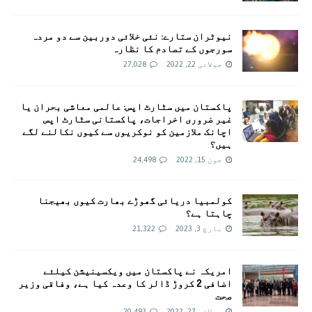
نیوٹران ستارے: نئی خلائی دوربین سے دو مردہ
سورجوں کے تصادم کا نظارہ
جولائی 22, 2022
27,028
پاکستان میں سٹارٹ اپس: عالمی معاشی بحران یا
غیر ضروری اخراجات، پاکستانی سٹارٹ اپس
اچانک ملازمین کو نوکریوں سے کیوں نکالنے لگے
ہیں؟
جون 15, 2022
24,498
کولمبیا دریائی گھوڑے بھارت کیوں بھیجنا
چاہتا ہے؟
مارچ 3, 2023
21,322
امريکہ نے پاکستان میں ویکسینیشن کیلئے
اضافی 2 کروڑ ڈالر کا وعدہ کیا ہے، وفاقی وزیر
صحت
جولائی 27, 2022
20,493