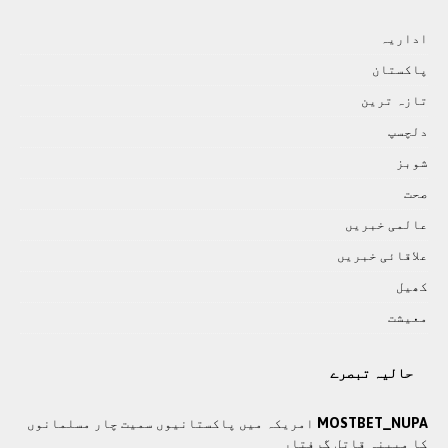
اداريہ
پاکستان
تازہ ترين
دلچسپ
شوبز
صحت
عالمی خبريں
علاقائی خبريں
کھيل
معيشت
حالیہ تبصرے
MOSTBET_NUPA
امریکہ میں پاکستانیوں سمیت چار مسلمانوں
کا مبینہ قاتل گرفتار