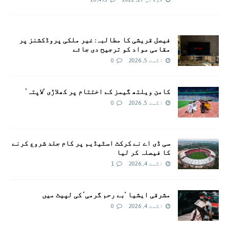
فیصل قریشی کا مطالبہ: غیر ملکی پروڈکشنز پر
مقامی مواد کو ترجیح دی جائے
اگست 5, 2026
0
کامن ویلتھ گیمز کے اختتام پر کھلاڑی ‘لاپتہ’
اگست 5, 2026
0
سی ڈی اے نے کرکٹ اسٹیڈیم پر کام جلد شروع کرنے
کا فیصلہ کر لیا
اگست 4, 2026
1
مشرقی ایشیا ‘بے رحم گرمی’ کی لپیٹ میں
اگست 4, 2026
0