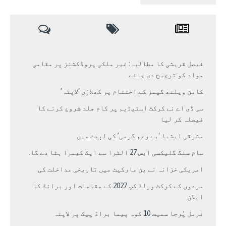
فیصل قریشی کا مطالبہ: غیر ملکی پروڈکشنز پر مقامی
مواد کو ترجیح دی جائے
کامن ویلتھ گیمز کے اختتام پر کھلاڑی ‘لاپتہ’
سی ڈی اے نے کرکٹ اسٹیڈیم پر کام جلد شروع کرنے کا
فیصلہ کر لیا
مشرقی ایشیا ‘بے رحم گرمی’ کی لپیٹ میں
سام سنگ گلیکسی ایس 27 الٹرا سے ایک کیمرا ہٹا دے گا.
امریکی خزانہ نے ین مارکیٹ میں تاریخی مداخلت کی
مردوں کے کرکٹ ورلڈ کپ 2027 کے مقامات اور برانڈ کا
اعلان
نرمل پُرجا سمیت 10 کوہ پیما براڈ پیک پر لاپتہ