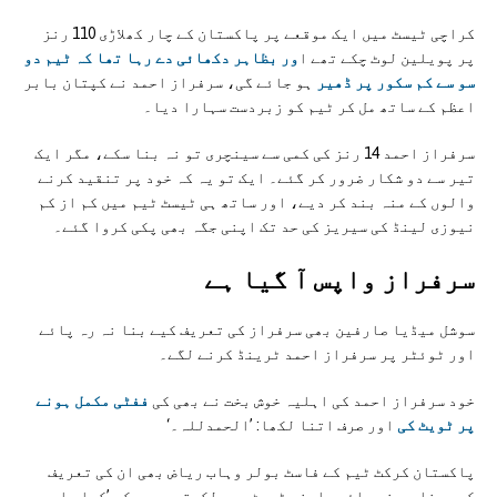
کراچی ٹیسٹ میں ایک موقعے پر پاکستان کے چار کھلاڑی 110 رنز
پر پویلین لوٹ چکے تھے ا
ور بظاہر دکھائی دے رہا تھا کہ ٹیم دو
سو سے کم سکور پر ڈھیر
ہو جائے گی، سرفراز احمد نے کپتان بابر
اعظم کے ساتھ مل کر ٹیم کو زبردست سہارا دیا۔
سرفراز احمد 14 رنز کی کمی سے سینچری تو نہ بنا سکے، مگر ایک
تیر سے دو شکار ضرور کر گئے۔ ایک تو یہ کہ خود پر تنقید کرنے
والوں کے منہ بند کر دیے، اور ساتھ ہی ٹیسٹ ٹیم میں کم از کم
نیوزی لینڈ کی سیریز کی حد تک اپنی جگہ بھی پکی کروا گئے۔
سرفراز واپس آ گیا ہے
سوشل میڈیا صارفين بھی سرفراز کی تعریف کیے بنا نہ رہ پائے
اور ٹوئٹر پر سرفراز احمد ٹرینڈ کرنے لگے۔
خود سرفراز احمد کی اہلیہ خوش بخت نے بھی کی
ففٹی مکمل ہونے
پر ٹویٹ کی
اور صرف اتنا لکھا: ’الحمدللہ۔‘
پاکستان کرکٹ ٹیم کے فاسٹ بولر وہاب ریاض بھی ان کی تعریف
کیے بنا رہ نہ پائے۔ اپنی ٹویٹ میں لکھتے ہیں۔ کہ ’کیا واپسی