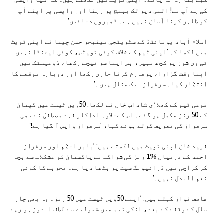
کی ہے آپ نے! اتنی دیر تک بینچ پر رہنا اور واپسی پر اپنے آپ
کو ظاہر کرنا آسان نہیں ہے۔ ڈھیروں دعائیں‘
اسلام آباد یونائٹڈ کے سٹریٹجی مینیجر حسن چیما نے اپنی ٹویٹ
میں لکھا کہ ’اپنی ٹیم کے خلاف کوئی ٹویٹس، کوئی ایجنڈا نہیں
ٹی وی شوز پر کچھ نہیں، بس اپنا سر نیچے رکھا، ڈومیسٹک میں
اپنا وقت گزارا، پرفارم کرنا جاری رکھا اور دوبارہ موقعے کا
انتظار کیا۔ سرفراز ایک مثال ہیں۔‘
قومی ٹیم کے کھلاڑی شاداب خان نے لکھا: 50ویں ٹیسٹ میں کپتان
کے 50 رنز مکمل ہو گئے۔ اس کےعلاوہ اداکار فہد مصطفیٰ نے بھی
سرفراز کی تعریف کرتے ہوئے کہا، ’سرفراز واپس آ گیا ہے!‘
فرید خان اپنی ٹویٹ میں لکھتے ہیں: ’بابر اعظم اور سرفراز
احمد کے درمیان 196 رنز کی شراکت نے پاکستان کو مشکلات سے بچا
کر کراچی میں ڈرائیونگ سیٹ پر بٹھا دیا ہے۔ تجربے کا کوئی
نعم البدل نہیں۔‘
عاطف نواز کہتے ہیں: ’اپنے 50ویں ٹیسٹ میں 50 رنز۔ وہ بھی چار
سال کے وقفے کے بعد، انکی ٹیم میں شمولیت سے لطف اندوز ہو رہے