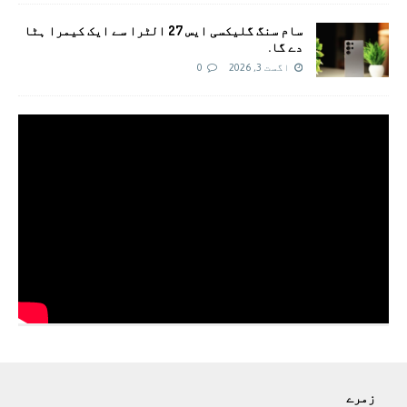
سام سنگ گلیکسی ایس 27 الٹرا سے ایک کیمرا ہٹا
دے گا.
اگست 3, 2026
0
زمرے