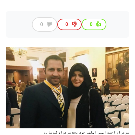
💬
0
👎
👍
0
0
سرفراز احمد اپنی اہلیہ خوش بخت سرفراز کے ساتھ