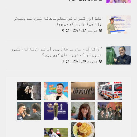
غلط اور گمراہ کن معلومات کا تیزی سے پھیلاؤ
بڑا چیلنج ہے: آرمی چیف
نومبر 17, 2024
0
’ان کا نام ماریہ خان ہے، آپ نے ان کا نام کیوں
نہیں لیا‘: ماریہ خان کون ہیں؟
جنوری 20, 2023
2