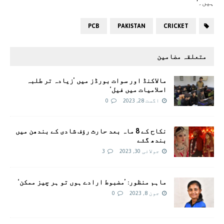
ہیں۔‘
PCB
PAKISTAN
CRICKET
متعلقہ مضامین
مالاکنڈ اور سوات بورڈز میں ’زیادہ تر طلبہ
اسلامیات میں فیل‘
اگست 28, 2023
0
نکاح کے 8 ماہ بعد حارث رؤف شادی کے بندھن میں
بندھ گئے
جولائی 30, 2023
3
ماہم منظور: ’مضبوط ارادے ہوں تو ہر چیز ممکن‘
جون 8, 2023
0