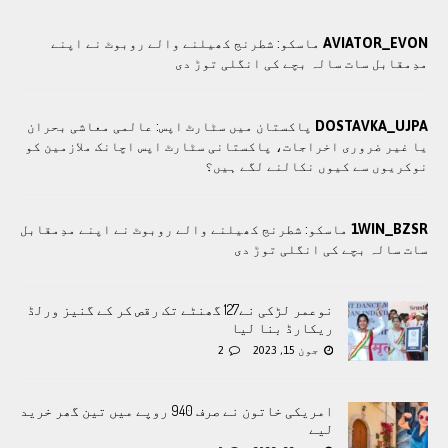
AVIATOR_EVON
ماسکو: شطرنج کھیلنے والے روبوٹ نے اپنے
مدِمقابل سات سالہ بچے کی انگلی توڑ دی
DOSTAVKA_UJPA
پاکستان میں سٹارٹ اپس: عالمی معاشی بحران
یا غیر ضروری اخراجات، پاکستانی سٹارٹ اپس اچانک ملازمین کو
نوکریوں سے کیوں نکالنے لگے ہیں؟
1WIN_BZSR
ماسکو: شطرنج کھیلنے والے روبوٹ نے اپنے مدِمقابل
سات سالہ بچے کی انگلی توڑ دی
نوعمر لڑکی نے127 گھنٹے تک رقص کر کے گنیز ورلڈ
ریکارڈ بنا لیا
جون 15, 2023
2
امریکی خاتون نے صرف 940 روپے میں تین گھر خرید
لیے