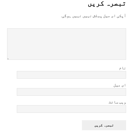
تبصرہ کريں
آپکی ای ميل پبلش نہيں نہيں ہوگی.
نام
ای میل
ویب سائٹ