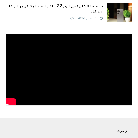
سام سنگ گلیکسی ایس 27 الٹرا سے ایک کیمرا ہٹا
دے گا.
اگست 3, 2026
0
زمرے