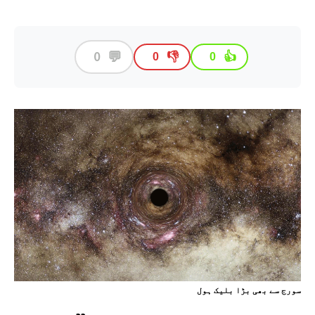
💬
0
👎
👍
0
0
سورج سے بھی بڑا بليک ہول