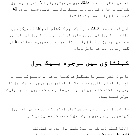
تعاون تنظیم نے سنہ 2022 میں ’سیجیٹیریئس اے‘ نامی بلیک ہول
کی تصویر جاری کی تھی۔ یہ بلیک ہول ہمارے سورج سے زیادہ 40
لاکھ ۔گنا زیادہ حجم رکھتا تھا۔
اسی ٹیم نے سنہ 2019 میں ایک اور کہکشاں ’ایم 87‘ کے مرکز میں
واقع بلیک ہول کی تصویر جاری کی تھی۔ وہ بلیک ہول اس بلیک ہول
سے بھی ایک ہزار گنا زیادہ بڑا اور ہمارے سورج سے ساڑھے 6 ارب
گنا زیادہ حجم کا حامل تھا۔
کہکشاؤں میں موجود بلیک ہول
تاہم ڈاکٹر جیمز نائٹنگیل کا کہنا ہے کہ اس تحقیق کے بعد ہم
اپنی کہکشاں ملکی وے سے دیگر کہکشاؤں میں موجود بلیک ہول کا
بھی پتا لگا سکتے ہیں اور یہ بھی ظاہر کرسکتے ہیں۔ کہ یہ بلیک
ہولز کیسے بنے۔
سائنس دانوں نے ہبل اسپیس ٹیلی اسکوپ کے ذریعے اس بلیک ہول
کی تصویر لی جس میں بلیک ہول کے حجم کی تصدیق کی گئی۔
ان کا کہنا تھا کہ یہ پہلا بلیک ہول ہے۔ جو کشش ثقل
(gravitational) لینسنگ کی مدد سے دریافت کیا گیا ہے۔