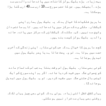
بہت زیادہ بڑے بلیک ہولز کائنات میں پائے جانے والے سب سے
بڑے ۔آبجیکٹ ہیں۔ جن کا حجم سورج سے 10 ارب سے 40 ارب گنا بڑا
ہوسکتا ہے۔
ماہرین فلکیات کا خیال ہے کہ یہ بلیک ہول ہماری اپنی
کہکشاں۔ ملکی وے کے مرکز میں پائے جاتے ہیں۔ تاہم سائنس دان
وثوق سے نہیں۔ کہہ سکتے کہ کہکشاؤں کے مرکز میں پائے۔ جانے
والے یہ بلیک ہولز کیسے بنے ہیں۔
کچھ ماہرین کا خیال ہے کہ جب کوئی ستارہ اپنی زندگی کے آخری
حصے میں ہوتا ہے۔ تو وہ پھٹ جاتا ہے یا پھر بلیک ہول میں
تبدیل ہوجاتا ہے۔
کوئی بھی ستارہ بلیک ہول اس وقت بنتا ہے جب اس کے تمام مادے
کو چھوٹی جگہ میں قید کردیا جائے۔ اگر ہم اپنے سورج کو ایک
ٹینس بال جتنی جگہ میں مقید کردیں۔ تو یہ بلیک ہول میں تبدیل
ہوجائے گا۔
یہاں کششِ ثقل اتنی زیادہ ہوتی ہے کہ کوئی بھی چیز یہاں تک کہ
روشنی بھی یہاں سے فرار نہیں ہو سکتی۔