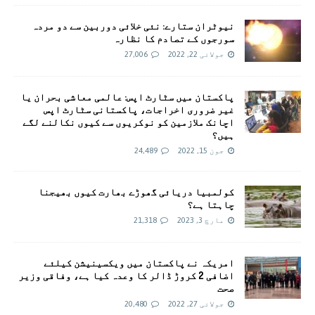
نیوٹران ستارے: نئی خلائی دوربین سے دو مردہ
سورجوں کے تصادم کا نظارہ
جولائی 22, 2022
27,006
پاکستان میں سٹارٹ اپس: عالمی معاشی بحران یا
غیر ضروری اخراجات، پاکستانی سٹارٹ اپس
اچانک ملازمین کو نوکریوں سے کیوں نکالنے لگے
ہیں؟
جون 15, 2022
24,489
کولمبیا دریائی گھوڑے بھارت کیوں بھیجنا
چاہتا ہے؟
مارچ 3, 2023
21,318
امريکہ نے پاکستان میں ویکسینیشن کیلئے
اضافی 2 کروڑ ڈالر کا وعدہ کیا ہے، وفاقی وزیر
صحت
جولائی 27, 2022
20,480