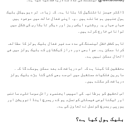
ڈاکٹر جیمز نائٹنگیل کا بتانا ہے۔ کہ زیادہ تر دیوہیکل بلیک
ہول جنہیں ہم جانتے ہیں ۔وہ اپنی فعال حالت میں موجود ہیں
جہاں جہاں یہ روشنی، ایکس ریز اور دیگر تابکاری کی شکل میں
توانائی خارج کرتے ہیں۔
تاہم کشش ثقل لینسنگ کی مدد سے غیر فعال بلیک ہولز کا مطالعہ
کرنا ممکن ہے۔ جو ابھی دور دراز کہکشاؤں کے بلیک ہولز میں فی
الحال ممکن نہیں ہے۔
محققین کا کہنا ہے کہ اس دریافت کے بعد ممکن ہوسکے گا کہ۔
ماہرین فلکیات مستقبل میں اس سے بھی کئی گنا بڑے بلیک ہولز
دریافت کر سکتے ہیں۔
اس تحقیق کو برطانیہ کی اسپیس ایجنسی، رائل سوسائٹی، سائنس
اور ٹیکنالوجی فیسلٹی کونسل، یو کے ریسرچ اینڈ انوویشن اور
یورپی ریسرچ کونسل نے تعاون کی ہے۔
بلیک ہول کیا ہے؟