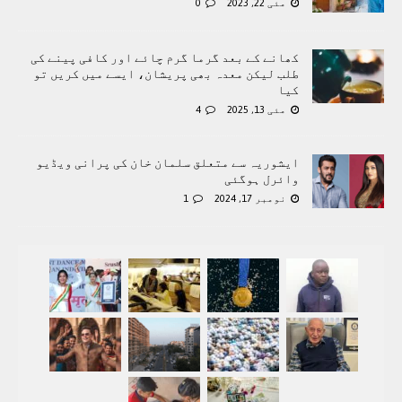
مئی 22, 2023
0
کھانے کے بعد گرما گرم چائے اور کافی پینے کی
طلب لیکن معدہ بھی پریشان، ایسے میں کریں تو
کیا
مئی 13, 2025
4
ایشوریہ سے متعلق سلمان خان کی پرانی ویڈیو
وائرل ہوگئی
نومبر 17, 2024
1