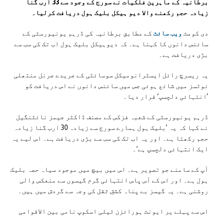
برطانیہ کے ماہرین فلکیات نے سورج کے وجود سے 33 ارب گنا
زیادہ حجم رکھنے والا دیو ہیکل بلیک ہول دریافت کرلیا۔
دی کومٹ
ویب سائٹ
کے مطابق برطانیہ کی ڈرہم یونیورسٹی کے
سائنس دانوں کا کہنا ہے۔ کہ دیوہیکل بلیک ہول اب تک کی سب سے
بڑی دریافت ہے۔
یہ ریسرچ رائل ایسٹرانومیکل سوسائٹی کے جریدے جرنل منتھلی
نوٹسز میں شائع ہوئی جس میں سائنس دانوں نے اس دریافت کو
’انتہائی دلچسپ‘ قرار دیا۔
ڈرہم یونیورسٹی کے شعبہ فزکس کے مصنف ڈاکٹر جیمز نائٹنگیل
نے کہا کہ یہ ’بلیک ہول ہمارے سورج سے زیادہ 30 ارب گنا زیادہ
حجم رکھتا ہے۔ اور یہ اب تک کی سب سے بڑی دریافت ہے۔ اس لیے یہ
ایک انتہائی دلچسپ ہے‘۔
آپ کے سامنے جو تصویر ہے۔ اس میں بیچ میں موجود سیاہ حصہ بلیک
ہول ہے۔ اور اس کے آس پاس انتہائی گرم گیسوں سے منعکس والی
روشنی ہے۔ یہ گیسز بے پناہ کششِ ثقل کی وجہ سے گردش میں ہیں۔
اس سے پہلے یر ایونٹ ہورائزن ٹیلی اسکوپ نامی بین الاقوامی