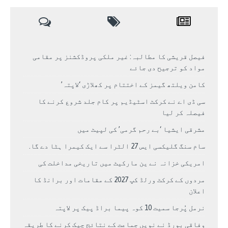
فیصل قریشی کا مطالبہ: غیر ملکی پروڈکشنز پر مقامی
مواد کو ترجیح دی جائے
کامن ویلتھ گیمز کے اختتام پر کھلاڑی ‘لاپتہ’
سی ڈی اے نے کرکٹ اسٹیڈیم پر کام جلد شروع کرنے کا
فیصلہ کر لیا
مشرقی ایشیا ‘بے رحم گرمی’ کی لپیٹ میں
سام سنگ گلیکسی ایس 27 الٹرا سے ایک کیمرا ہٹا دے گا.
امریکی خزانہ نے ین مارکیٹ میں تاریخی مداخلت کی
مردوں کے کرکٹ ورلڈ کپ 2027 کے مقامات اور برانڈ کا
اعلان
نرمل پُرجا سمیت 10 کوہ پیما براڈ پیک پر لاپتہ
وفاقی بورڈ نے نویں جماعت کے نتائج چیک کرنے کا طریقہ