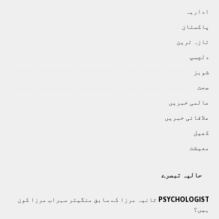
اداريہ
پاکستان
تازہ ترين
دلچسپ
شوبز
صحت
عالمی خبريں
علاقائی خبريں
کھيل
معيشت
حالیہ تبصرے
PSYCHOLOGIST
ثانیہ مرزا کے سابق منگیتر سہراب مرزا کون
ہیں؟