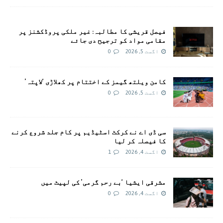
فیصل قریشی کا مطالبہ: غیر ملکی پروڈکشنز پر
مقامی مواد کو ترجیح دی جائے
اگست 5, 2026
0
کامن ویلتھ گیمز کے اختتام پر کھلاڑی ‘لاپتہ’
اگست 5, 2026
0
سی ڈی اے نے کرکٹ اسٹیڈیم پر کام جلد شروع کرنے
کا فیصلہ کر لیا
اگست 4, 2026
1
مشرقی ایشیا ‘بے رحم گرمی’ کی لپیٹ میں
اگست 4, 2026
0