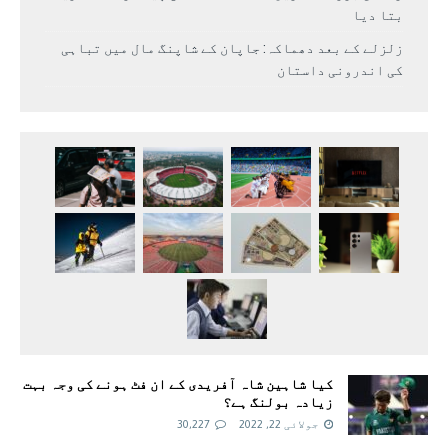
بتا دیا
زلزلے کے بعد دھماکہ: جاپان کے شاپنگ مال میں تباہی
کی اندرونی داستان
کیا شاہین شاہ آفریدی کے ان فٹ ہونے کی وجہ بہت
زیادہ بولنگ ہے؟
جولائی 22, 2022
30,227