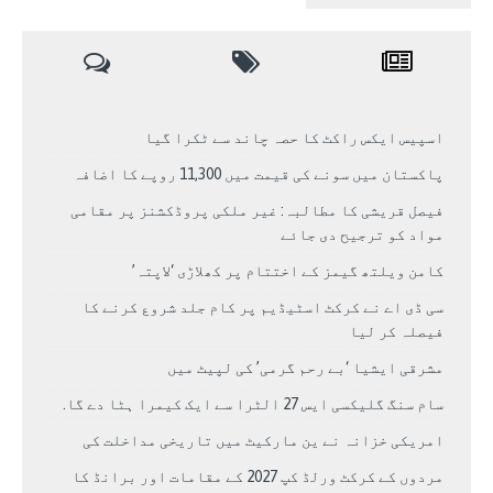
اسپیس ایکس راکٹ کا حصہ چاند سے ٹکرا گیا
پاکستان میں سونے کی قیمت میں 11,300 روپے کا اضافہ
فیصل قریشی کا مطالبہ: غیر ملکی پروڈکشنز پر مقامی
مواد کو ترجیح دی جائے
کامن ویلتھ گیمز کے اختتام پر کھلاڑی ‘لاپتہ’
سی ڈی اے نے کرکٹ اسٹیڈیم پر کام جلد شروع کرنے کا
فیصلہ کر لیا
مشرقی ایشیا ‘بے رحم گرمی’ کی لپیٹ میں
سام سنگ گلیکسی ایس 27 الٹرا سے ایک کیمرا ہٹا دے گا.
امریکی خزانہ نے ین مارکیٹ میں تاریخی مداخلت کی
مردوں کے کرکٹ ورلڈ کپ 2027 کے مقامات اور برانڈ کا