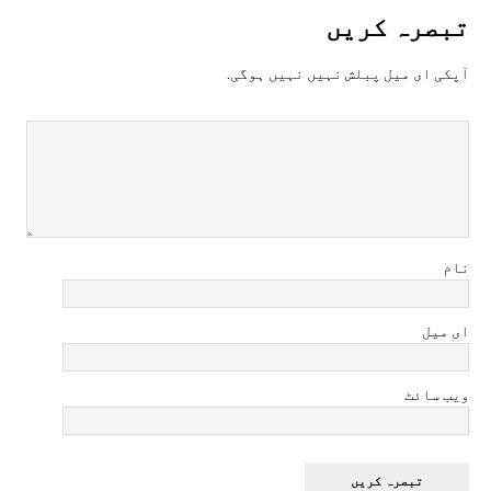
تبصرہ کريں
آپکی ای ميل پبلش نہيں نہيں ہوگی.
نام
ای میل
ویب سائٹ