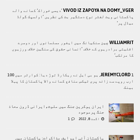
VIVOD IZ ZAPOYA NA DOMY_VGER
’دیسی خوراک‘ کھانے والے
پاکستانی ویٹ لفٹر نوح دستگیر بٹ کی نظریں ’اولمپک گولڈ
میڈل پر‘
WILLIAMRIT
چین سنکیانگ میں ایغور مسلمانوں اور دوسرے
اقلیتی برادريوں کے خلاف ’انسانی حقوق کی سنگین خلاف ورزیوں
کا مرتکب‘
JEREMYCLORD
1, یو بی ایل نے ریکارڈ توڑ دیا: کوارٹر میں 100
ارب روپے سے زائد پری ٹیکس منافع کمانے والا پاکستان کا پہلا
بینک
ایران یوکرین جنگ میں ملوث،ایرانی ڈرون محاذ
جنگ پرموجود
اگست 8, 2022
1
پاکستان آئی ایم ایف مذاکرات: پاکستان میں