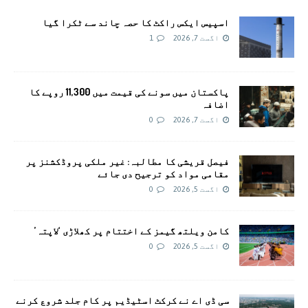
اسپیس ایکس راکٹ کا حصہ چاند سے ٹکرا گیا
اگست 7, 2026
1
پاکستان میں سونے کی قیمت میں 11,300 روپے کا
اضافہ
اگست 7, 2026
0
فیصل قریشی کا مطالبہ: غیر ملکی پروڈکشنز پر
مقامی مواد کو ترجیح دی جائے
اگست 5, 2026
0
کامن ویلتھ گیمز کے اختتام پر کھلاڑی ‘لاپتہ’
اگست 5, 2026
0
سی ڈی اے نے کرکٹ اسٹیڈیم پر کام جلد شروع کرنے