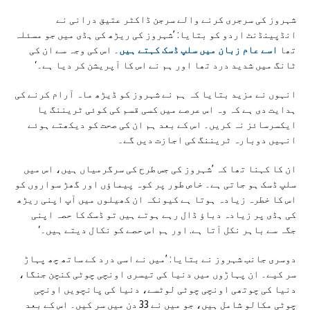
شہروز کی سرجری کرنے والے سرجن ڈاکٹر عتیق درانی نے
انڈپینڈنٹ اردو کو بتایا: ’شہروز کی ریڑھ کی ہڈی میں جو مسئلہ
تھا
اسے عام زبان میں سلپ ڈسک کہتے ہیں
۔ اس کی وجہ سے ان کی
ٹانگ میں شدید درد تھا اور ہم نے اس کا آپریشن کر دیا ہے۔‘
انہوں نے مزید بتایا کہ ہم نے شہروز کو ڈیڑھ ماہ آرام کرنے کی
ہدایت دی ہے کہ وہ اس عرصے میں کسی قسم کی کوئی ٹریننگ یا
ایکسرسائز نہ کریں۔ اس کے بعد ہم ان کی صحت کو دیکھتے ہوئے
انہیں دوبارہ ٹریننگ کی اجازت دیں گے۔
ان کا کہنا تھا کہ ’شہروز کی جس طرح کی سرگرمیاں ہیں، اس میں
سلپ ڈسک ہو جاتی ہے۔ خاص طور پر کوہ پیماؤں اور گھڑ سواروں کو
اس کا خطرہ زیادہ ہوتا ہے کیونکہ ان کھیلوں میں آپ اپنی ریڑھ
کی ہڈی پر زیادہ دباؤ ڈال رہے ہوتے ہیں تو ڈسک کا حصہ اپنی
جگہ سے باہر نکل آتا ہے. اور ہم اس حصے کو نکال دیتے ہیں۔‘
دوسری جانب شہروز نے بتایا: ’میں نے اسی درد کے ساتھ چھ پہاڑ
سر کیے۔ ان پہاڑوں میں دنیا کی تیسری اونچی چوٹی کنچن جنگا،
دنیا کی چوتھی اونچی چوٹی لوٹسے، دنیا کی پانچویں اونچی
چوٹی مکالو شامل ہیں، جو میں نے 33 دن میں سر کیں۔ اس کے بعد