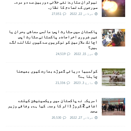
نیوٹران ستارے: نئی خلائی دوربین سے دو مردہ
سورجوں کے تصادم کا نظارہ
جولائی 22, 2022
27,051
پاکستان میں سٹارٹ اپس: عالمی معاشی بحران یا
غیر ضروری اخراجات، پاکستانی سٹارٹ اپس
اچانک ملازمین کو نوکریوں سے کیوں نکالنے لگے
ہیں؟
جون 15, 2022
24,519
کولمبیا دریائی گھوڑے بھارت کیوں بھیجنا
چاہتا ہے؟
مارچ 3, 2023
21,336
امريکہ نے پاکستان میں ویکسینیشن کیلئے
اضافی 2 کروڑ ڈالر کا وعدہ کیا ہے، وفاقی وزیر
صحت
جولائی 27, 2022
20,530