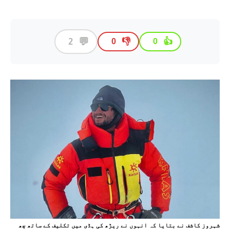
💬
2
👎
👍
0
0
شہروز کاشف نے بتایا کہ انہوں نے ریڑھ کی ہڈی میں تکلیف کے ساتھ چھ