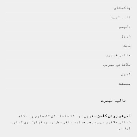
پاکستان
تازہ ترين
دلچسپ
شوبز
صحت
عالمی خبريں
علاقائی خبريں
کھيل
معيشت
حالیہ تبصرے
آمینو رونی کلمن
مغربی ہوا کا سلسلہ کل تک جاری رہے گا،
شمالی علاقوں میں درجہ حرارت منفی سطح پر برقرار: این ڈبلیو
ایف سی