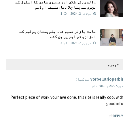
والدین کی طلاق اور دوسری شادی کا اسکول کے
بچوں سے پتا چلا تھا: عتیقہ اوڈھو
جولائی 2, 2024
1
فاسٹ باؤلر نسیم شاہ بلوچستان پولیس کے
اعزازی ڈی ایس پی بن گئے
فروری 7, 2023
3
تبصره
vorbelutrioperbir
نے کہا:
جون 5, 2025 وقت 3:48 شام
Perfect piece of work you have done, this site is really cool with
good info .
REPLY