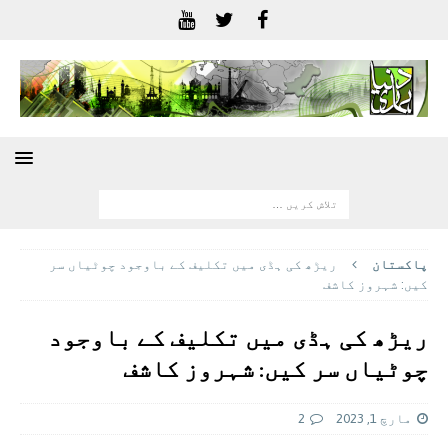
پاکستان
ریڑھ کی ہڈی میں تکلیف کے باوجود چوٹیاں سر
کیں: شہروز کاشف
ریڑھ کی ہڈی میں تکلیف کے باوجود
چوٹیاں سر کیں: شہروز کاشف
مارچ 1, 2023
2