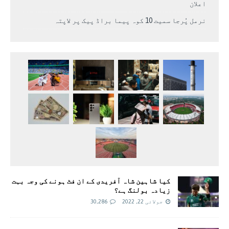
اعلان
نرمل پُرجا سمیت 10 کوہ پیما براڈ پیک پر لاپتہ
کیا شاہین شاہ آفریدی کے ان فٹ ہونے کی وجہ بہت
زیادہ بولنگ ہے؟
جولائی 22, 2022
30,286