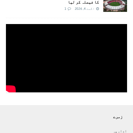
کا فیصلہ کر لیا
اگست 4, 2026
1
زمرے
اداريہ