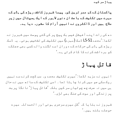
پہاڑ سر کیے
پاکستان کے کم عمر ترین کوہ پیما شہروز کاشف ریڑھ کی ہڈی کے
مہرے میں تکلیف کے باعث ان دنوں لاہور کے ایک ہسپتال میں زیر
علاج ہیں اور ڈاکٹروں نے انہیں آرام کا مشورہ دیا ہے۔
دھ کی رات اپنے آفیشل فیس بک پیج پر کی گئی پوسٹ میں شہروز نے
لکھا: ’مجھے L5-S1 ڈسک (مہرے) میں تکلیف کی تشخیص ہوئی۔ یہ ڈسک
ریڑھ کی ہڈی کی حرکات کے دوران اسے لگنے والے کسی بھی جھٹکے
کو برداشت کرنے کا کام کرتی ہے۔‘
قاتل پہاڑ
انہوں نے مزید لکھا: ’میری تکلیف مجھے وہ سب کچھ کرنے سے نہیں
روک سکی جو میں کرنا چاہتا تھا۔ اسی تکلیف کے ساتھ میں نے حال
ہی میں نہ صرف چھ چوٹیاں سر کیں بلکہ ’قاتل پہاڑ‘ نانگا پربت
پر زندگی اور موت کی جنگ بھی لڑی۔‘
شہروز نے بتایا کہ ’کل میری سرجری ہوئی اور الحمدللہ میرے
حوصلے بلند ہیں۔‘