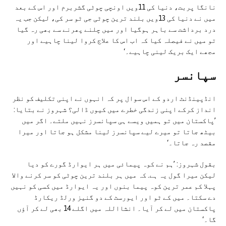
نانگا پربت، دنیا کی 11ویں اونچی چوٹی گشربرم اور اس کے بعد
میں نے دنیا کی 13ویں بلند ترین چوٹی جی ٹو سر کی، لیکن جب یہ
درد برداشت سے باہر ہوگیا اور میں چلنے پھرنے سے بھی رہ گیا
تو میں نے فیصلہ کیا کہ اب اس کا علاج کروا لینا چاہیے اور
مجھے ایک بریک لینی چاہیے۔‘
سپانسر
انڈپینڈنٹ اردو کے اس سوال پر کہ انہوں نے اپنی تکلیف کو نظر
انداز کرکے اپنی زندگی خطرے میں کیوں ڈالی؟ شہروز نے بتایا:
’پاکستان میں تو ہمیں ویسے ہی سپانسرز نہیں ملتے۔ اگر میں
بیٹھ جاتا تو میرے لیے سپانسرز لینا مشکل ہو جاتا اور میرا
مقصد رہ جاتا۔‘
بقول شہروز: ’ہم نے کوہ پیمائی میں ہر ایوارڈ گورے کو دیا
لیکن میرا گول یہ ہے. کہ میں ہر بلند ترین چوٹی کو سر کرنے والا
پہلا کم عمر ترین کوہ پیما بنوں اور یہ ایوارڈ میں کسی کو نہیں
دے سکتا۔ میں کے ٹو اور ایورسٹ کے دو گنیز ورلڈ ریکارڈ
پاکستان میں لے کر آیا۔ انشااللہ میں اگلے 14 بھی لے کر آؤں
گا۔‘