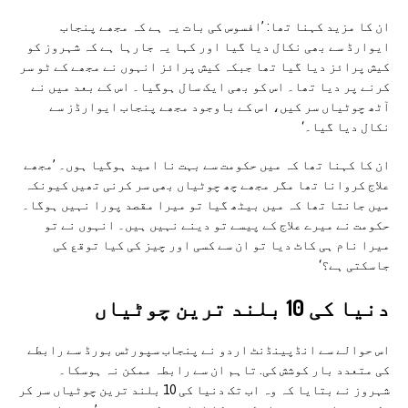
ان کا مزید کہنا تھا: ’افسوس کی بات یہ ہے کہ مجھے پنجاب
ایوارڈ سے بھی نکال دیا گیا اور کہا یہ جارہا ہے کہ شہروز کو
کیش پرائز دیا گیا تھا جبکہ کیش پرائز انہوں نے مجھے کے ٹو سر
کرنے پر دیا تھا۔ اس کو بھی ایک سال ہوگیا۔ اس کے بعد میں نے
آٹھ چوٹیاں سر کیں، اس کے باوجود مجھے پنجاب ایوارڈز سے
نکال دیا گیا۔‘
ان کا کہنا تھا کہ میں حکومت سے بہت نا امید ہوگیا ہوں۔ ’مجھے
علاج کروانا تھا مگر مجھے چھ چوٹیاں بھی سر کرنی تھیں کیونکہ
میں جانتا تھا کہ میں بیٹھ گیا تو میرا مقصد پورا نہیں ہوگا۔
حکومت نے میرے علاج کے پیسے تو دینے نہیں ہیں۔ انہوں نے تو
میرا نام ہی کاٹ دیا تو ان سے کسی اور چیز کی کیا توقع کی
جاسکتی ہے؟‘
دنیا کی 10 بلند ترین چوٹیاں
اس حوالے سے انڈپینڈنٹ اردو نے پنجاب سپورٹس بورڈ سے رابطے
کی متعدد بار کوشش کی. تاہم ان سے رابطہ ممکن نہ ہوسکا۔
شہروز نے بتایا کہ وہ اب تک دنیا کی 10 بلند ترین چوٹیاں سر کر