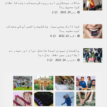
سالانہ سینکڑوں ارب روپے کی سبسڈی دینے کا نظام
کیا صحیح ہے؟
مئی 19, 2022
2
کیا ڈارک یعنی سیاہ چاکلیٹ واقعی آپ کی صحت کے
لیے مفید ہے؟
اگست 22, 2022
0
پاکستان نیوزی لینڈ فائنل: نواز اور حیدر نے
ایک اوور میں نقشہ بدل دیا
اکتوبر 14, 2022
3