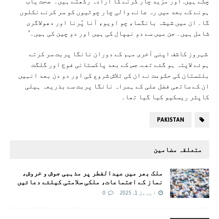
چکے ہیں. اور مزید چار کرنے کا ارادہ رکھتے ہیں۔ ’صحت یاب
ہونے کے بعد میں رہ جانے والی چار چوٹیوں کو سر کرنے نکلوں
گا۔ ان میں شیشہ بانگما، چو اویو، آنا پُرنا اور دھولاگری
شامل ہیں۔ جن میں سے دو نیپال کی ہیں اور دو چین کی ہیں۔‘
شہروز کاشف اپنی آخری مہم کے دوران نانگا پربت سر کرتے
ہوئے لاپتہ ہو گئے تھے. جس کے بعد پاکستانی فوج اور گلگت
بلتستان کی حکومت نے ان کی تلاش شروع کی اور دو دن بعد انہیں
ان کے ساتھی فضل علی کے ہمراہ نانگا پربت سے بذریعہ ہیلی
کاپٹر ریسکیو کیا گیا تھا۔
PAKISTAN
متعلقہ مضامین
ملک بھر میں عیدالفطر پر مذہبی جوش و خروش،
نماز کے اجتماعات، ملکی سلامتی کیلئے دعائیں
اپریل 1, 2025
0