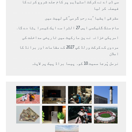
سی ڈی اے نے کرکٹ اسٹیڈیم پر کام جلد شروع کرنے کا
فیصلہ کر لیا
مشرقی ایشیا ‘بے رحم گرمی’ کی لپیٹ میں
سام سنگ گلیکسی ایس 27 الٹرا سے ایک کیمرا ہٹا دے گا.
امریکی خزانہ نے ین مارکیٹ میں تاریخی مداخلت کی
مردوں کے کرکٹ ورلڈ کپ 2027 کے مقامات اور برانڈ کا
اعلان
نرمل پُرجا سمیت 10 کوہ پیما براڈ پیک پر لاپتہ