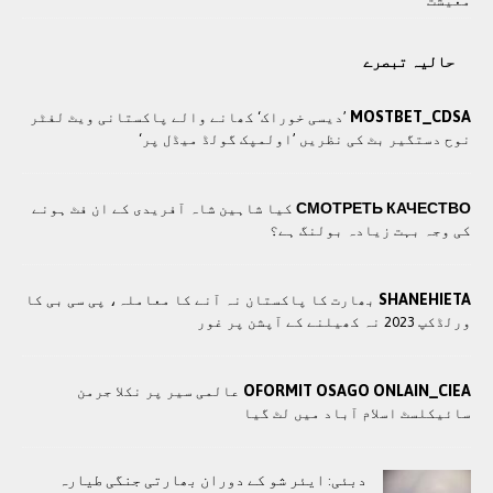
معيشت
حالیہ تبصرے
MOSTBET_CDSA
’دیسی خوراک‘ کھانے والے پاکستانی ویٹ لفٹر
نوح دستگیر بٹ کی نظریں ’اولمپک گولڈ میڈل پر‘
СМОТРЕТЬ КАЧЕСТВО
کیا شاہین شاہ آفریدی کے ان فٹ ہونے
کی وجہ بہت زیادہ بولنگ ہے؟
SHANEHIETA
بھارت کا پاکستان نہ آنے کا معاملہ، پی سی بی کا
ورلڈکپ 2023 نہ کھیلنے کے آپشن پر غور
OFORMIT OSAGO ONLAIN_CIEA
عالمی سیر پر نکلا جرمن
سائیکلسٹ اسلام آباد میں لٹ گیا
دبئی: ایئر شو کے دوران بھارتی جنگی طیارہ