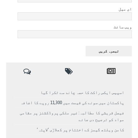
ای میل
ویب سائٹ
اسپیس ایکس راکٹ کا حصہ چاند سے ٹکرا گیا
پاکستان میں سونے کی قیمت میں 11,300 روپے کا اضافہ
فیصل قریشی کا مطالبہ: غیر ملکی پروڈکشنز پر مقامی
مواد کو ترجیح دی جائے
کامن ویلتھ گیمز کے اختتام پر کھلاڑی ‘لاپتہ’