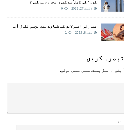
کروڑ کی ڈیل‘ سے کیوں محروم ہو گئی؟
اگست 27, 2025
0
بھارتی ایئرلائن کے طیارے میں بچھو نکال آیا
مئی 8, 2023
1
تبصرہ کريں
آپکی ای ميل پبلش نہيں نہيں ہوگی.
نام