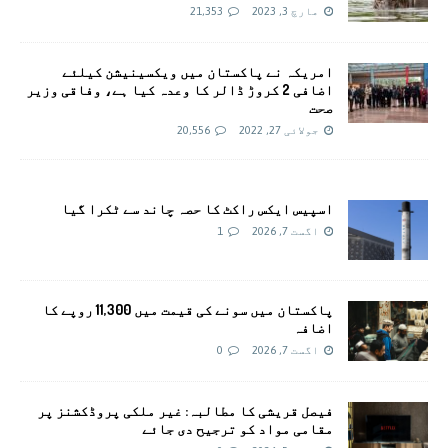
مارچ 3, 2023
21,353
امريکہ نے پاکستان میں ویکسینیشن کیلئے
اضافی 2 کروڑ ڈالر کا وعدہ کیا ہے، وفاقی وزیر
صحت
جولائی 27, 2022
20,556
اسپیس ایکس راکٹ کا حصہ چاند سے ٹکرا گیا
اگست 7, 2026
1
پاکستان میں سونے کی قیمت میں 11,300 روپے کا
اضافہ
اگست 7, 2026
0
فیصل قریشی کا مطالبہ: غیر ملکی پروڈکشنز پر
مقامی مواد کو ترجیح دی جائے