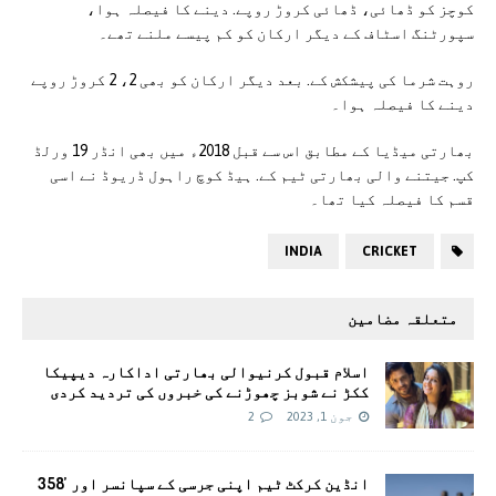
کوچز کو ڈھائی، ڈھائی کروڑ روپے. دینے کا فیصلہ ہوا،
سپورٹنگ اسٹاف کے دیگر ارکان کو کم پیسے ملنے تھے۔
روہت شرما کی پیشکش کے. بعد دیگر ارکان کو بھی 2، 2 کروڑ روپے
دینے کا فیصلہ ہوا۔
بھارتی میڈیا کے مطابق اس سے قبل 2018ء میں بھی انڈر 19 ورلڈ
کپ. جیتنے والی بھارتی ٹیم کے. ہیڈ کوچ راہول ڈریوڈ نے اسی
قسم کا فیصلہ کیا تھا۔
INDIA
CRICKET
متعلقہ مضامین
اسلام قبول کرنیوالی بھارتی اداکارہ دیپیکا
ککڑ نے شوبز چھوڑنے کی خبروں کی تردید کردی
جون 1, 2023
2
انڈین کرکٹ ٹیم اپنی جرسی کے سپانسر اور ’358