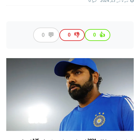
جولائی 13, 2024
0
💬
0
👎
👍
0
0