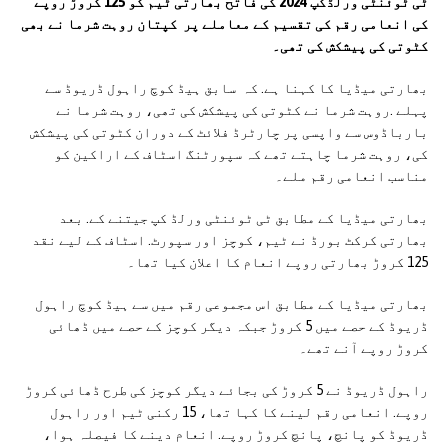
ٹی ٹوئنٹی ورلڈکپ 2024 کی فاتح بھارتی ٹیم کو 125 کروڑ روپے
کی انعامی رقم کی تقسیم کے معاملے پر کپتان روہت شرما نے بھی
کٹوتی کی پیشکش کی تھی۔
بھارتی میڈیا کا کہنا ہے. کہ سابق ہیڈ کوچ راہول ڈریوڈ سے
پہلے .روہت شرما نے کٹوتی کی پیشکش کی تھی، روہت شرما نے
بارباڈوس سے واپسی پر چارٹرڈ فلائٹ کے دوران کٹوتی کی پیشکش
کی، روہت شرما چاہتے تھے کہ سپورٹنگ اسٹاف کے اراکین کو
مناسب انعامی رقم ملے۔
بھارتی میڈیا کے مطابق ٹی ٹوئنٹی ورلڈ کپ جیتنے کے. بعد
بھارتی کرکٹ بورڈ نے ٹیم، کوچز اور سپورٹ. اسٹاف کے لیے نقد
125 کروڑ بھارتی روپے انعام کا اعلان کیا تھا۔
بھارتی میڈیا کے مطابق اس مجموعی رقم میں سے ہیڈ کوچ راہول
ڈریوڈ کے حصے میں 5 کروڑ جبکہ دیگر کوچز کے حصے میں ڈھائی
کروڑ روپے آنے تھے۔
راہول ڈریوڈ نے 5 کروڑ کی بجائے دیگر کوچز کی طرح ڈھائی کروڑ
روپے. انعامی رقم لینے کا کہا تھا، 15 رکنی ٹیم اور راہول
ڈریوڈ کو پانچ، پانچ کروڑ روپے. انعام دینے کا فیصلہ ہوا،