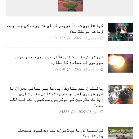
کیا شاہین شاہ آفریدی کے ان فٹ ہونے کی وجہ بہت
زیادہ بولنگ ہے؟
جولائی 22, 2022
30,327
نیوٹران ستارے: نئی خلائی دوربین سے دو مردہ
سورجوں کے تصادم کا نظارہ
جولائی 22, 2022
27,090
پاکستان میں سٹارٹ اپس: عالمی معاشی بحران یا
غیر ضروری اخراجات، پاکستانی سٹارٹ اپس
اچانک ملازمین کو نوکریوں سے کیوں نکالنے لگے
ہیں؟
جون 15, 2022
24,555
کولمبیا دریائی گھوڑے بھارت کیوں بھیجنا
چاہتا ہے؟