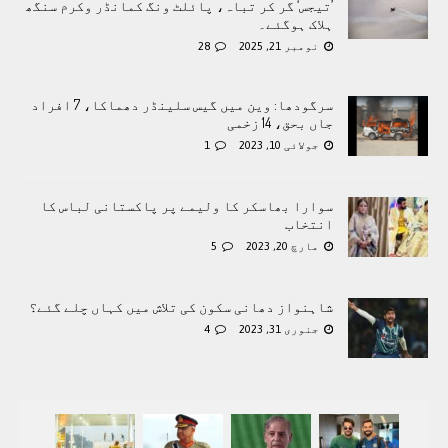
’تیجس‘ گر کر تباہ، پائلٹ ونگ کمانڈر وکرم سنگھ
ہلاک ہوگئے۔
نومبر 21, 2025
28
سرگودھا: وین میں گیس سلینڈر دھماکا، 7 افراد
جاں بحق، 14 زخمی
جولائی 10, 2023
1
سوارا بھاسکر کا ولیمے پر پاکستانی لباس کا
انتخاب
مارچ 20, 2023
5
شاہنواز دھانی سکون کی تلاش میں کہاں چلے گئے؟
جنوری 31, 2023
4