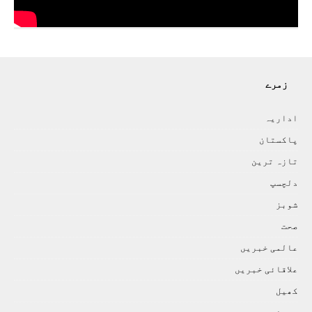
زمرے
اداريہ
پاکستان
تازہ ترين
دلچسپ
شوبز
صحت
عالمی خبريں
علاقائی خبريں
کھيل