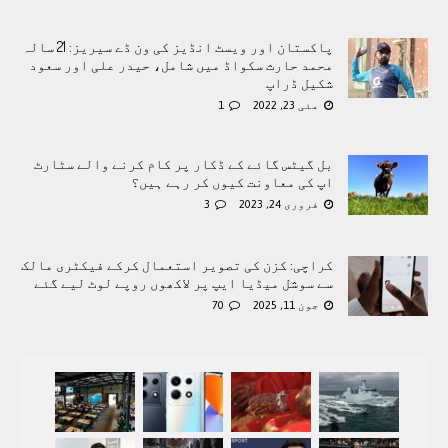
پاکستان اور ویسٹ انڈیز کی ون ڈے سیریز: 21 سالہ
محمد حارث سکواڈ میں شامل، حیدر علی اور سعود
شکیل ڈراپ
مئی 23, 2022
1
بل گیٹس گائے کے ڈکار پر کام کرنے والے سٹارٹ
اپ کی معاونت کیوں کر رہے ہیں؟
فروری 24, 2023
3
کراچی: کزن کی تصویر استعمال کرکے فیکٹری مالک
سے سوشل میڈیا ایپ پر لاکھوں روپے لوٹ لیے گئے
جون 11, 2025
70