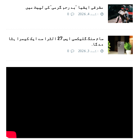
مشرقی ایشیا ‘بے رحم گرمی’ کی لپیٹ میں
اگست 4, 2026
0
سام سنگ گلیکسی ایس 27 الٹرا سے ایک کیمرا ہٹا
دے گا.
اگست 3, 2026
0