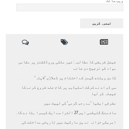
ویب سائٹ
فیصل قریشی کا مطالبہ: غیر ملکی پروڈکشنز پر مقامی
مواد کو ترجیح دی جائے
کامن ویلتھ گیمز کے اختتام پر کھلاڑی ‘لاپتہ’
سی ڈی اے نے کرکٹ اسٹیڈیم پر کام جلد شروع کرنے کا
فیصلہ کر لیا
مشرقی ایشیا ‘بے رحم گرمی’ کی لپیٹ میں
سام سنگ گلیکسی ایس 27 الٹرا سے ایک کیمرا ہٹا دے گا.
امریکی خزانہ نے ین مارکیٹ میں تاریخی مداخلت کی