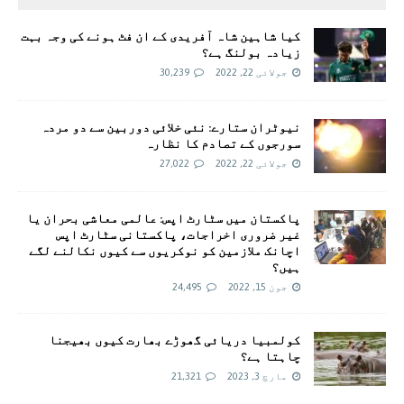
کیا شاہین شاہ آفریدی کے ان فٹ ہونے کی وجہ بہت
زیادہ بولنگ ہے؟
جولائی 22, 2022
30,239
نیوٹران ستارے: نئی خلائی دوربین سے دو مردہ
سورجوں کے تصادم کا نظارہ
جولائی 22, 2022
27,022
پاکستان میں سٹارٹ اپس: عالمی معاشی بحران یا
غیر ضروری اخراجات، پاکستانی سٹارٹ اپس
اچانک ملازمین کو نوکریوں سے کیوں نکالنے لگے
ہیں؟
جون 15, 2022
24,495
کولمبیا دریائی گھوڑے بھارت کیوں بھیجنا
چاہتا ہے؟
مارچ 3, 2023
21,321