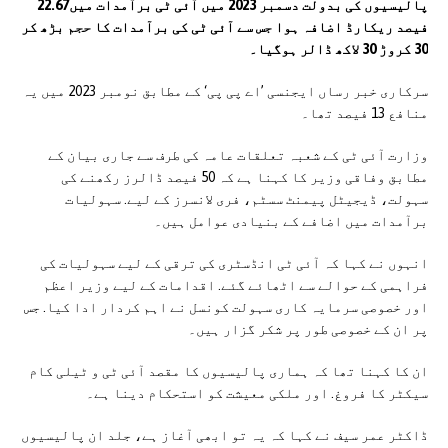
پالیسیوں کی بدولت دسمبر 2023 میں آئی ٹی برآمدات میں22.67
فیصد ریکارڈ اضافہ ہوا جس سے آئی ٹی کی برآمدات کا حجم بڑھ کر
30 کروڑ 30 لاکھ ڈالر ہوگیا۔
سرکاری خبر رساں ایجنسی ’اے پی پی‘ کے مطابق نومبر 2023 میں یہ
منافع 13 فیصد تھا۔
وزارت آئی ٹی کے شعبہ تعلقات عامہ کی طرف سے جاری بیان کے
مطابق وفاقی وزیر کا کہنا ہے کہ 50 فیصد ڈالرز رکھنے کی
سہولت، ڈیجیٹل پیمنٹ سسٹم، فری لانسرز کے لیے. سہولیات
برآمدات میں اضافے کے بنیادی عوامل ہیں۔
انہوں نے کہا کہ آئی ٹی انڈسٹری کی ترقی کے لیے سہولیات کی
فراہمی کے حوالے سے اٹھائے گئے. اقدامات کے لیے وزیر اعظم
اور خصوصی سرمایہ کاری سہولت کونسل نے اہم کردار ادا کیا. جس
پر ان کے خصوصی طور پر شکر گزار ہیں۔
ان کا کہنا تھا کہ ہماری پالیسیوں کا مقصد آئی ٹی و ٹیلی کام
سیکٹر کا فروغ. اور ملکی معیشت کو استحکام دینا ہے۔
ڈاکٹر عمر سیف نے کہا کہ یہ تو ابھی آغاز ہے، جلد ان پالیسیوں