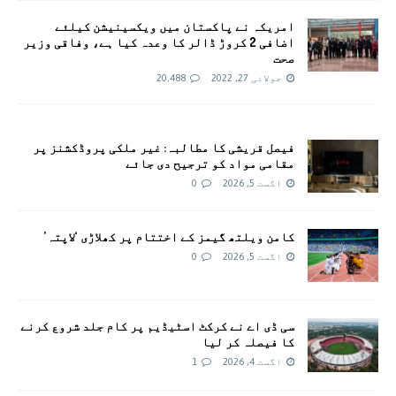
امريکہ نے پاکستان میں ویکسینیشن کیلئے
اضافی 2 کروڑ ڈالر کا وعدہ کیا ہے، وفاقی وزیر
صحت
جولائی 27, 2022
20,488
فیصل قریشی کا مطالبہ: غیر ملکی پروڈکشنز پر
مقامی مواد کو ترجیح دی جائے
اگست 5, 2026
0
کامن ویلتھ گیمز کے اختتام پر کھلاڑی ‘لاپتہ’
اگست 5, 2026
0
سی ڈی اے نے کرکٹ اسٹیڈیم پر کام جلد شروع کرنے
کا فیصلہ کر لیا
اگست 4, 2026
1