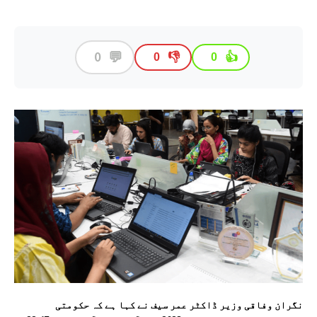
💬
0
👎
👍
0
0
نگران وفاقی وزیر ڈاکٹر عمر سیف نے کہا ہے کہ حکومتی