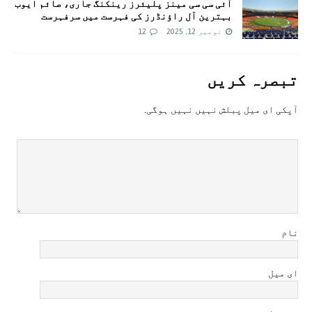
آئی سی سی مینز پلیئرز رینکنگ جاری، صائم ایوب
بہترین آل راؤنڈرز کی فہرست میں سرفہرست
نومبر 12, 2025
12
تبصرہ کريں
آپکی ای ميل پبلش نہيں نہيں ہوگی.
نام
ای میل