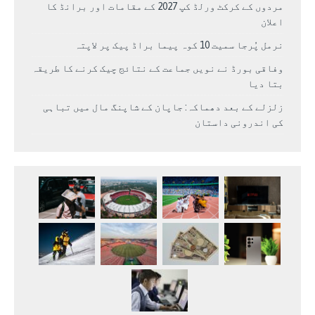
مردوں کے کرکٹ ورلڈ کپ 2027 کے مقامات اور برانڈ کا
اعلان
نرمل پُرجا سمیت 10 کوہ پیما براڈ پیک پر لاپتہ
وفاقی بورڈ نے نویں جماعت کے نتائج چیک کرنے کا طریقہ
بتا دیا
زلزلے کے بعد دھماکہ: جاپان کے شاپنگ مال میں تباہی
کی اندرونی داستان