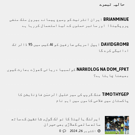
حالیہ تبصرے
BRIANMINUE
ايران انٹرنيٹ کو وسيع پيمانے بيرون ملک منفی
پروپگينڈا اور سائبر حملوں کے ليۓ استعمال کررہا ہے
DAVIDGROMB
ایپل امریکی صارفین کو AI کیس میں 95 ڈالر تک
ادائیگی کرے گا
NARKOLOG NA DOM_FPKT
کولمبیا دریائی گھوڑے بھارت کیوں
بھیجنا چاہتا ہے؟
TIMOTHYGEP
جنگ گروپ کی میر خلیل الرحمٰن فاؤنڈیشن کا
پاکستان میں فلاحی کاموں ميں اہم نام
ایرلنگ ہالینڈ کا نو لک گول، شائقین کے ساتھ
ساتھ ساتھی کھلاڑی بھی حیران
اکتوبر 26, 2024
0