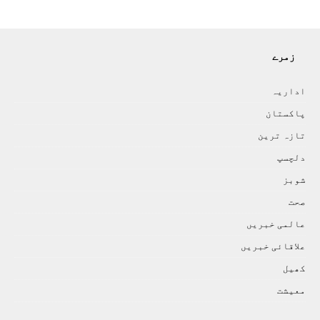
زمرے
اداريہ
پاکستان
تازہ ترين
دلچسپ
شوبز
صحت
عالمی خبريں
علاقائی خبريں
کھيل
معيشت