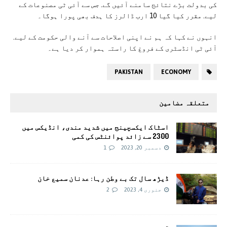
کی بدولت بڑے نتائج سامنے آئیں گے. جس سے آئی ٹی مصنوعات کے
لیے. مقرر کیا گیا 10 ارب ڈالرز کا ہدف بھی پورا ہوگا۔
انہوں نے کہا کہ ہم نے اپنی اصلاحات سے آنے والی حکومت کے لیے.
آئی ٹی انڈسٹری کے فروغ کا راستہ ہموار کر دیا ہے۔
PAKISTAN
ECONOMY
متعلقہ مضامین
اسٹاک ایکسچینج میں شدید مندی، انڈیکس میں
2300 سے زائد پوائنٹس کی کمی
دسمبر 20, 2023
1
ڈیڑھ سال تک بے وطن رہا: عدنان سمیع خان
جنوری 4, 2023
2