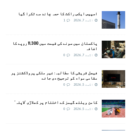
اسپیس ایکس راکٹ کا حصہ چاند سے ٹکرا گیا
اگست 7, 2026
1
پاکستان میں سونے کی قیمت میں 11,300 روپے کا
اضافہ
اگست 7, 2026
0
فیصل قریشی کا مطالبہ: غیر ملکی پروڈکشنز پر
مقامی مواد کو ترجیح دی جائے
اگست 5, 2026
0
کامن ویلتھ گیمز کے اختتام پر کھلاڑی ‘لاپتہ’
اگست 5, 2026
0