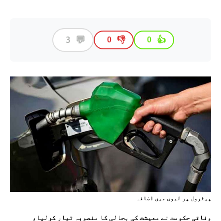
💬
3
👎
👍
0
0
پيٹرول پر ليوی ميں اضافہ
وفاقی حکومت نے معیشت کی بحالی کا منصوبہ تیار کرلیا،