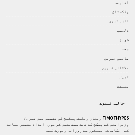
اداريہ
پاکستان
تازہ ترين
دلچسپ
شوبز
صحت
عالمی خبريں
علاقائی خبريں
کھيل
معيشت
حالیہ تبصرے
TIMOTHYPES
رمضان ریلیف پیکیج کی تقسیم میں تیزی؛
وزیراعظم کے پیکج کے تحت مستحقین کو فوری امداد یقینی بنانے
کے احکامات، بینکوں سے روزانہ رپورٹ طلب