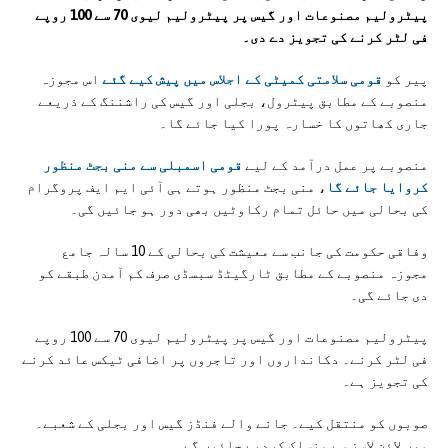
پیٹرولیم مصنوعات اور گیس پر پیٹرولیم لیوی 70 سے 100 روپے
فی لٹر کرنے کی تجویز دے دی۔
پیر کو
قومی سلامتی کمیٹی کے اجلاس میں پیش کیے گئے
اس مجوزہ
منصوبے کے مطابق پیٹرول، بجلی اور گیس کی راشننگ کے ذریعے
جاری کھاتوں کا خسارہ پورا کیا جائے گا۔
منصوبے پر عمل درآمد کے لیے
قومی اسمبلی سے منی بجٹ منظور
کروایا جائے گا
، منی بجٹ منظور ہوتے ہی آئی ایم ایف پروگرام
کی بحالی میں حائل تمام رکاوٹیں بھی دور ہو جائیں گی۔
وفاقی حکومت کی جانب سے معیشت کی بحالی کے 10 سالہ جامع
مجوزہ منصوبے کے مطابق ٹارگیٹڈ سبسڈی صرف کم آمدن طبقے کو
دی جائے گی۔
پیٹرولیم مصنوعات اور گیس پر پیٹرولیم لیوی 70 سے 100 روپے
فی لٹر کرنے۔ دکانداروں اور تاجروں پر اضافی ٹیکس عائد کرنے
کی تجویز ہے۔
صوبوں کو منتقل کیے۔ جانے والے فنڈز گیس اور بجلی کے شعبے۔
میں لائن لاسز سے منسلک کردیے جائیں گے۔