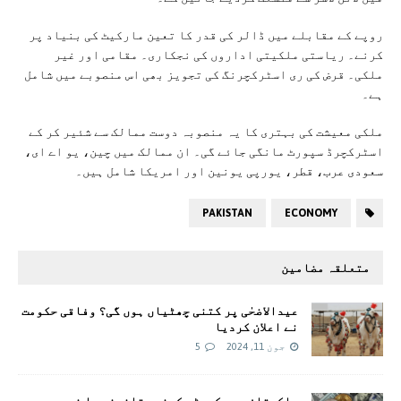
روپے کے مقابلے میں ڈالر کی قدر کا تعین مارکیٹ کی بنیاد پر
کرنے۔ ریاستی ملکیتی اداروں کی نجکاری۔ مقامی اور غیر
ملکی۔ قرض کی ری اسٹرکچرنگ کی تجویز بھی اس منصوبے میں شامل
ہے۔
ملکی معیشت کی بہتری کا یہ منصوبہ دوست ممالک سے شئیر کر کے
اسٹرکچرڈ سپورٹ مانگی جائے گی۔ ان ممالک میں چین، یو اے ای،
سعودی عرب، قطر، یورپی یونین اور امریکا شامل ہیں۔
PAKISTAN
ECONOMY
متعلقہ مضامین
عیدالاضحٰی پر کتنی چھٹیاں ہوں گی؟ وفاقی حکومت
نے اعلان کردیا
جون 11, 2024
5
پاکستان میں کرپٹو کرنسی قانونی یا غیر