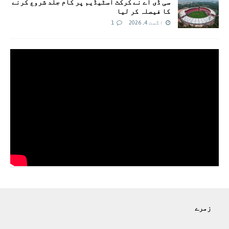
سی ڈی اے نے کرکٹ اسٹیڈیم پر کام جلد شروع کرنے
کا فیصلہ کر لیا
اگست 4, 2026
1
زمرے