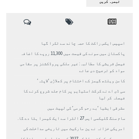
اسپیس ایکس راکٹ کا حصہ چاند سے ٹکرا گیا
پاکستان میں سونے کی قیمت میں 11,300 روپے کا اضافہ
فیصل قریشی کا مطالبہ: غیر ملکی پروڈکشنز پر مقامی
مواد کو ترجیح دی جائے
کامن ویلتھ گیمز کے اختتام پر کھلاڑی ‘لاپتہ’
سی ڈی اے نے کرکٹ اسٹیڈیم پر کام جلد شروع کرنے کا
فیصلہ کر لیا
مشرقی ایشیا ‘بے رحم گرمی’ کی لپیٹ میں
سام سنگ گلیکسی ایس 27 الٹرا سے ایک کیمرا ہٹا دے گا.
امریکی خزانہ نے ین مارکیٹ میں تاریخی مداخلت کی
مردوں کے کرکٹ ورلڈ کپ 2027 کے مقامات اور برانڈ کا