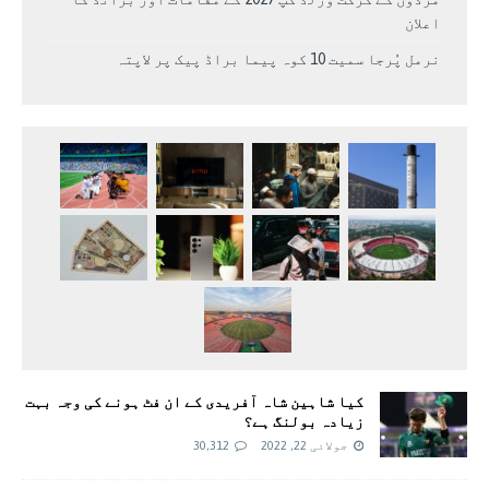
اعلان
نرمل پُرجا سمیت 10 کوہ پیما براڈ پیک پر لاپتہ
کیا شاہین شاہ آفریدی کے ان فٹ ہونے کی وجہ بہت
زیادہ بولنگ ہے؟
جولائی 22, 2022
30,312