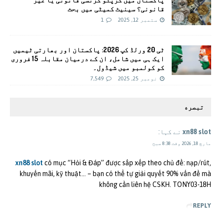
قانونی؟ سینیٹ کمیٹی میں بحث
ستمبر 12, 2025
1
ٹی 20 ورلڈ کپ 2026: پاکستان اور بھارتی ٹیمیں
ایک ہی میں شامل، ان کے درمیان مقابلہ 15 فروری
کو کولمبو میں شیڈول۔
نومبر 25, 2025
7,549
تبصره
xn88 slot
نے کہا:
مارچ 18, 2026 وقت 8:38 صبح
xn88 slot
có mục “Hỏi & Đáp” được sắp xếp theo chủ đề: nạp/rút,
khuyến mãi, kỹ thuật… – bạn có thể tự giải quyết 90% vấn đề mà
không cần liên hệ CSKH. TONY03-18H
REPLY