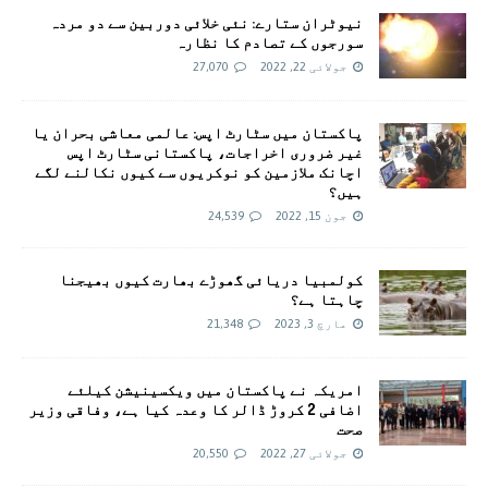
نیوٹران ستارے: نئی خلائی دوربین سے دو مردہ
سورجوں کے تصادم کا نظارہ
جولائی 22, 2022
27,070
پاکستان میں سٹارٹ اپس: عالمی معاشی بحران یا
غیر ضروری اخراجات، پاکستانی سٹارٹ اپس
اچانک ملازمین کو نوکریوں سے کیوں نکالنے لگے
ہیں؟
جون 15, 2022
24,539
کولمبیا دریائی گھوڑے بھارت کیوں بھیجنا
چاہتا ہے؟
مارچ 3, 2023
21,348
امريکہ نے پاکستان میں ویکسینیشن کیلئے
اضافی 2 کروڑ ڈالر کا وعدہ کیا ہے، وفاقی وزیر
صحت
جولائی 27, 2022
20,550