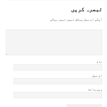
تبصرہ کريں
آپکی ای ميل پبلش نہيں نہيں ہوگی.
نام
ای میل
ویب سائٹ