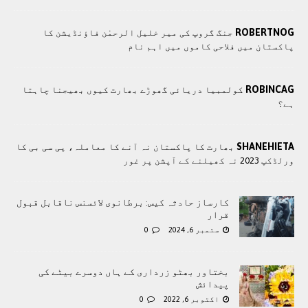
ROBERTNOG
جنگ گروپ کی میر خلیل الرحمٰن فاؤنڈیشن کا
پاکستان میں فلاحی کاموں ميں اہم نام
ROBINCAG
کولمبیا دریائی گھوڑے بھارت کیوں بھیجنا چاہتا
ہے؟
SHANEHIETA
بھارت کا پاکستان نہ آنے کا معاملہ، پی سی بی کا
ورلڈکپ 2023 نہ کھیلنے کے آپشن پر غور
کارساز حادثہ کیس: برطانوی لائسنس ناقابل قبول
قرار
ستمبر 6, 2024
0
بختاور بھٹو زرداری کے ہاں دوسرے بیٹے کی
پیدائش
اکتوبر 6, 2022
0