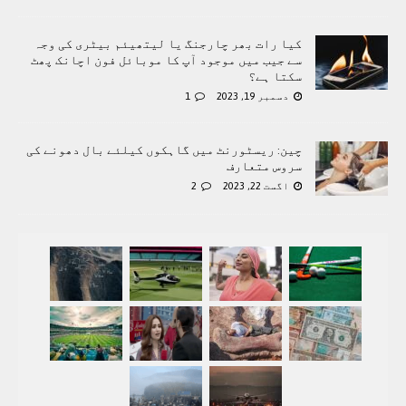
کیا رات بھر چارجنگ یا لیتھیئم بیٹری کی وجہ
سے جیب میں موجود آپ کا موبائل فون اچانک پھٹ
سکتا ہے؟
دسمبر 19, 2023
1
چین: ریسٹورنٹ میں گاہکوں کیلئے بال دھونے کی
سروس متعارف
اگست 22, 2023
2