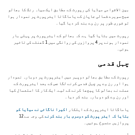
بین الاقوامی میڈیا کی رپورٹ کے مطابق ایک سیاہ رنگ کا بھالو
صبح سویرے شمالی جاپان کے یاماگاتا ایئرپورٹ پر نمودار ہوا
تو فوری طور پر رن وے بند کر دیا گیا۔
رپورٹ میں بتایا گیا ہے. کہ بھالو کے ایئرپورٹ پر پہلی بار
نمودار ہونے پر 4 پروازوں کی روانگی میں 1 گھنٹے کی تاخیر
ہوئی۔
چہل قدمی
رپورٹ کے مطابق بھالو دوپہر میں ایئرپورٹ پر دوبارہ نمودار
ہوا اور رن وے پر چہل قدمی کرنے لگا جس کے بعد ایئرپورٹ کے
عملے نے بھالو کا پیچھا کرنے کے لیے. ایک کار کا استعمال کیا
اور رن وے کو دوبارہ بند کر دیا۔
یاماگاتا ایئرپورٹ کے اہلکار
اکیرا ناگائی نے میڈیا کو
بتایا کہ ایئر پورٹ کو دوسری بار بند کرنے
کی. وجہ سے 12
پروازیں منسوخ ہوئیں۔