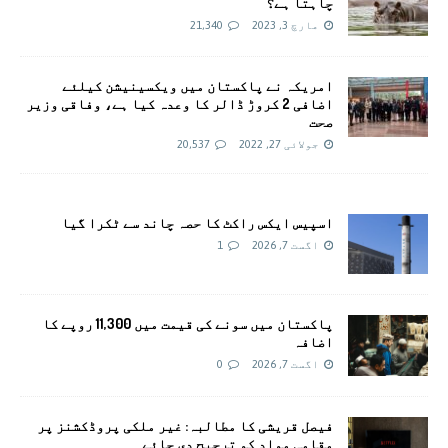
چاہتا ہے؟
مارچ 3, 2023
21,340
امريکہ نے پاکستان میں ویکسینیشن کیلئے
اضافی 2 کروڑ ڈالر کا وعدہ کیا ہے، وفاقی وزیر
صحت
جولائی 27, 2022
20,537
اسپیس ایکس راکٹ کا حصہ چاند سے ٹکرا گیا
اگست 7, 2026
1
پاکستان میں سونے کی قیمت میں 11,300 روپے کا
اضافہ
اگست 7, 2026
0
فیصل قریشی کا مطالبہ: غیر ملکی پروڈکشنز پر
مقامی مواد کو ترجیح دی جائے