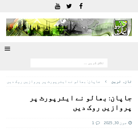
تازہ ترين
جاپان: بھالو نے ایئرپورٹ پر پروازیں روک دیں
جاپان: بھالو نے ایئرپورٹ پر
پروازیں روک دیں
جون 30, 2025
1