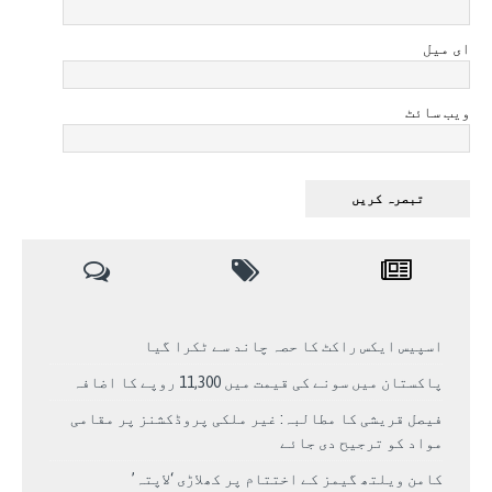
ای میل
ویب سائٹ
اسپیس ایکس راکٹ کا حصہ چاند سے ٹکرا گیا
پاکستان میں سونے کی قیمت میں 11,300 روپے کا اضافہ
فیصل قریشی کا مطالبہ: غیر ملکی پروڈکشنز پر مقامی
مواد کو ترجیح دی جائے
کامن ویلتھ گیمز کے اختتام پر کھلاڑی ‘لاپتہ’