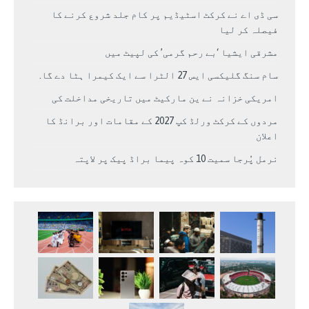
سی ڈی اے نے کرکٹ اسٹیڈیم پر کام جلد شروع کرنے کا
فیصلہ کر لیا
مشرقی ایشیا ‘بے رحم گرمی’ کی لپیٹ میں
سام سنگ گلیکسی ایس 27 الٹرا سے ایک کیمرا ہٹا دے گا.
امریکی خزانہ نے ین مارکیٹ میں تاریخی مداخلت کی
مردوں کے کرکٹ ورلڈ کپ 2027 کے مقامات اور برانڈ کا
اعلان
نرمل پُرجا سمیت 10 کوہ پیما براڈ پیک پر لاپتہ