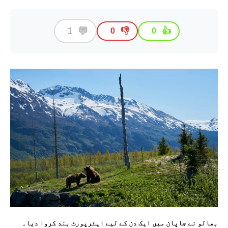
💬
1
👎
👍
0
0
بھالو نے جاپان میں ایک دن کے لیے ایئرپورٹ بند کروا دیا۔