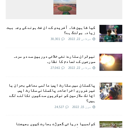
کیا شاہین شاہ آفریدی کے ان فٹ ہونے کی وجہ بہت
زیادہ بولنگ ہے؟
جولائی 22, 2022
30,301
نیوٹران ستارے: نئی خلائی دوربین سے دو مردہ
سورجوں کے تصادم کا نظارہ
جولائی 22, 2022
27,061
پاکستان میں سٹارٹ اپس: عالمی معاشی بحران یا
غیر ضروری اخراجات، پاکستانی سٹارٹ اپس
اچانک ملازمین کو نوکریوں سے کیوں نکالنے لگے
ہیں؟
جون 15, 2022
24,527
کولمبیا دریائی گھوڑے بھارت کیوں بھیجنا