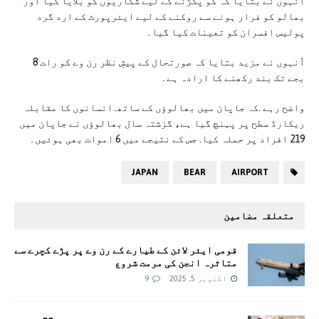
اُنہوں نے بتایا کہ کو پکڑنے کے لیے شکاریوں کو بلایا گیا اور
بھالو کو فرار ہونے سے روکنے کے لیے ایئرپورٹ کے ارد گرد
پولیس افسران کو تعینات کیا گیا۔
اُنہوں نے مزید بتایا کہ صورتحال کے پیشِ نظر رن وے کو رات 8
بجے تک بند رکھنے کا ارادہ ہے۔
واضح رہے .کہ جاپان میں بھالوؤں کے ساتھ. انسانوں کا مقابلہ
ریکارڈ سطح پر پہنچ گیا ہے، گزشتہ سال بھالوؤں نے جاپان میں
219 افراد پر حملہ کیا. جس کے نتیجے میں 6 اموات بھی ہوئیں۔
JAPAN
BEAR
AIRPORT
متعلقہ مضامین
قومی ایئر لائن کے طیارے کے رن وے پر پڑے کچرے سے
متاثرہ انجن کی مرمت شروع
اکتوبر 5, 2025
9