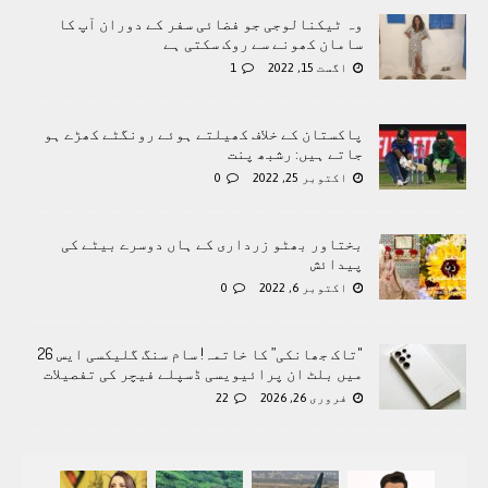
وہ ٹیکنالوجی جو فضائی سفر کے دوران آپ کا
سامان کھونے سے روک سکتی ہے
اگست 15, 2022
1
پاکستان کے خلاف کھیلتے ہوئے رونگٹے کھڑے ہو
جاتے ہیں: رشبھ پنت
اکتوبر 25, 2022
0
بختاور بھٹو زرداری کے ہاں دوسرے بیٹے کی
پیدائش
اکتوبر 6, 2022
0
"تاک جھانکی” کا خاتمہ! سام سنگ گلیکسی ایس 26
میں بلٹ ان پرائیویسی ڈسپلے فیچر کی تفصیلات
فروری 26, 2026
22