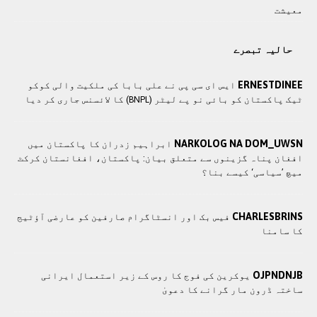
معيشت
حالیہ تبصرے
ERNESTDINEE
ایس ای سی پی نے علی بابا کی ملکیت والی کوکو
ٹیک پاکستان کو بائی نو پے لیٹر (BNPL) کا لائسنس جاری کر دیا
NARKOLOG NA DOM_UWSN
ابراہیم زدران کا پاکستان میں
افغان پناہ گزینوں سے متعلق بیان: پاکستان، افغانستان کرکٹ
میچ ’سیاسی‘ کیسے بنا؟
CHARLESBRINS
فیس بک اور انسٹاگرام صارفین کو عارضی آؤٹیج
کا سامنا
OJPNDNJB
یوکرین کی فوج کا روس کے زیر استعمال ایرانی
ساختہ ڈرون مار گرانے کا دعویٰ