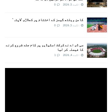
اگست 5, 2026
0
کامن ویلتھ گیمز کے اختتام پر کھلاڑی ‘لاپتہ’
اگست 5, 2026
0
سی ڈی اے نے کرکٹ اسٹیڈیم پر کام جلد شروع کرنے
کا فیصلہ کر لیا
اگست 4, 2026
1