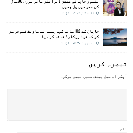
مشہور جاپانی فیشن ڈیزائنر ہانی موری 96سال
کی عمر میں چل بسیں
اگست 19, 2022
0
جاپان کے 102 سالہ کوہ پیما نے ماؤنٹ فیوجی سر
کر کے نیا ریکارڈ قائم کر دیا
ستمبر 3, 2025
38
تبصرہ کريں
آپکی ای ميل پبلش نہيں نہيں ہوگی.
نام