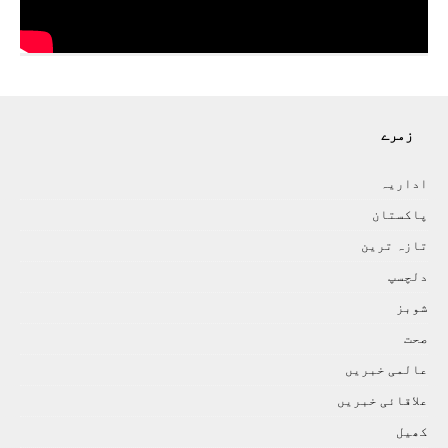
زمرے
اداريہ
پاکستان
تازہ ترين
دلچسپ
شوبز
صحت
عالمی خبريں
علاقائی خبريں
کھيل