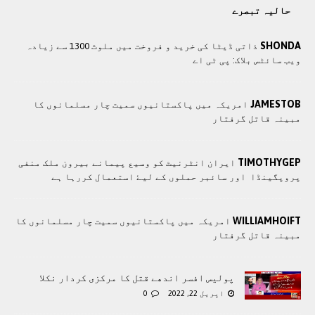
حالیہ تبصرے
SHONDA
ذاتی ڈیٹا کی خرید و فروخت میں ملوث 1300 سے زیادہ
ویب سائٹس بلاک: پی ٹی اے
JAMESTOB
امریکہ میں پاکستانیوں سمیت چار مسلمانوں کا
مبینہ قاتل گرفتار
TIMOTHYGEP
ايران انٹرنيٹ کو وسيع پيمانے بيرون ملک منفی
پروپگينڈا اور سائبر حملوں کے ليۓ استعمال کررہا ہے
WILLIAMHOIFT
امریکہ میں پاکستانیوں سمیت چار مسلمانوں کا
مبینہ قاتل گرفتار
پولیس افسر اندھے قتل کا مرکزی کردار نکلا
اپریل 22, 2022
0