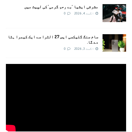
مشرقی ایشیا ‘بے رحم گرمی’ کی لپیٹ میں
اگست 4, 2026
0
سام سنگ گلیکسی ایس 27 الٹرا سے ایک کیمرا ہٹا
دے گا.
اگست 3, 2026
0