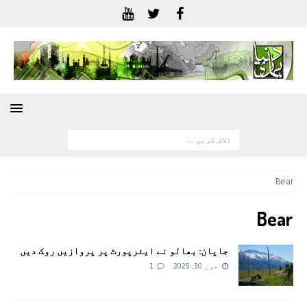
Bear
Bear
جاپان: بھالو نے ایئرپورٹ پر پروازیں روک دیں
جون 30, 2025
1