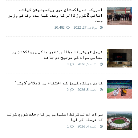
امريکہ نے پاکستان میں ویکسینیشن کیلئے
اضافی 2 کروڑ ڈالر کا وعدہ کیا ہے، وفاقی وزیر
صحت
جولائی 27, 2022
20,482
فیصل قریشی کا مطالبہ: غیر ملکی پروڈکشنز پر
مقامی مواد کو ترجیح دی جائے
اگست 5, 2026
0
کامن ویلتھ گیمز کے اختتام پر کھلاڑی ‘لاپتہ’
اگست 5, 2026
0
سی ڈی اے نے کرکٹ اسٹیڈیم پر کام جلد شروع کرنے
کا فیصلہ کر لیا
اگست 4, 2026
1