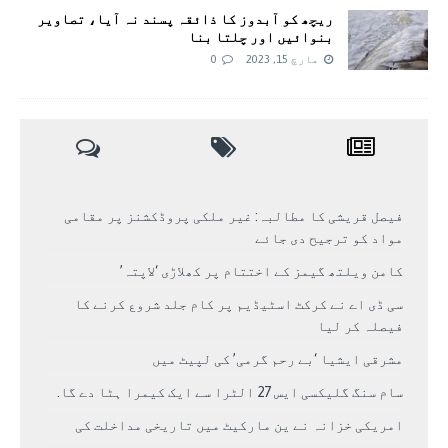
ریچھ کو آبدوز کا ذائقہ پسند نہ آیا، تصاویر
بنوائیں اور چلتا بنا
مارچ 15, 2023
0
فیصل قریشی کا مطالبہ: غیر ملکی پروڈکشنز پر مقامی
مواد کو ترجیح دی جائے
کامن ویلتھ گیمز کے اختتام پر کھلاڑی ‘لاپتہ’
سی ڈی اے نے کرکٹ اسٹیڈیم پر کام جلد شروع کرنے کا
فیصلہ کر لیا
مشرقی ایشیا ‘بے رحم گرمی’ کی لپیٹ میں
سام سنگ گلیکسی ایس 27 الٹرا سے ایک کیمرا ہٹا دے گا.
امریکی خزانہ نے ین مارکیٹ میں تاریخی مداخلت کی