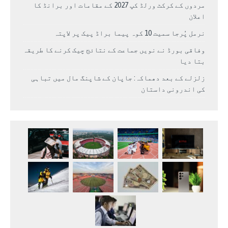
مردوں کے کرکٹ ورلڈ کپ 2027 کے مقامات اور برانڈ کا
اعلان
نرمل پُرجا سمیت 10 کوہ پیما براڈ پیک پر لاپتہ
وفاقی بورڈ نے نویں جماعت کے نتائج چیک کرنے کا طریقہ
بتا دیا
زلزلے کے بعد دھماکہ: جاپان کے شاپنگ مال میں تباہی
کی اندرونی داستان