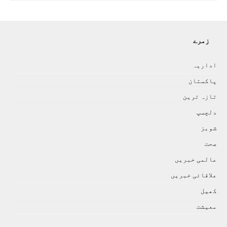
زمرے
اداريہ
پاکستان
تازہ ترين
دلچسپ
شوبز
صحت
عالمی خبريں
علاقائی خبريں
کھيل
معيشت