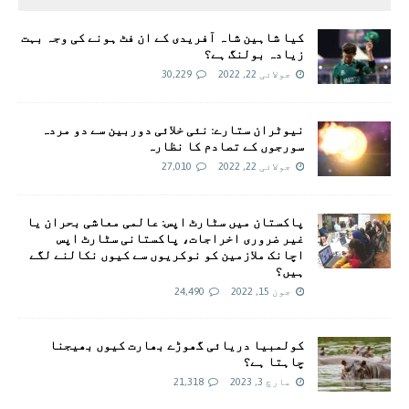
کیا شاہین شاہ آفریدی کے ان فٹ ہونے کی وجہ بہت
زیادہ بولنگ ہے؟
جولائی 22, 2022
30,229
نیوٹران ستارے: نئی خلائی دوربین سے دو مردہ
سورجوں کے تصادم کا نظارہ
جولائی 22, 2022
27,010
پاکستان میں سٹارٹ اپس: عالمی معاشی بحران یا
غیر ضروری اخراجات، پاکستانی سٹارٹ اپس
اچانک ملازمین کو نوکریوں سے کیوں نکالنے لگے
ہیں؟
جون 15, 2022
24,490
کولمبیا دریائی گھوڑے بھارت کیوں بھیجنا
چاہتا ہے؟
مارچ 3, 2023
21,318