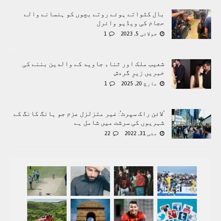
بال کٹواتے ہوئے روتے بچوں کو ہنسانے والے
حجام کی ویڈیو وائرل
جولائی 5, 2023
1
شعیب ملک اور ثناء جاوید کے والدین بننے کی
خبریں زیرِ گردش
مارچ 20, 2025
1
’لائن راک سپرٹ‘: غیر متزلزل عزم جو ہانگ کانگ کے
شہریوں کی سرشت میں شامل ہے
مئی 31, 2022
22