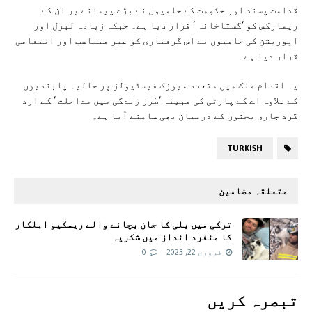
قدامت پسند اور حکومت کے حامیوں نے بڑے پیمانے پر ان کے
ریمارکس کو ‘گستاخانہ ‘ قرار دیا ہے۔ جبکہ زیادہ لبرل اور
اپوزیشن کی حامیوں نے اس گرفتاری کو غیر متناسب اور انتقامی
قرار دیا ہے۔
یہ اقدام ملک میں متعدد میوزک فیسٹیولز پر حالیہ پابندیوں
کے علاوہ اے کے پارٹی کی مبینہ ‘طرز زندگی میں مداخلت ‘ کے ارد
گرد جاری بحثوں کے درمیان بھی سامنے آیا ہے۔
TURKISH
متعلقہ مضامین
ترکی میں بلی کا جان بچانے والے ریسکیو اہلکار
کا منفرد انداز میں شکریہ
فروری 22, 2023
0
تبصرہ کريں