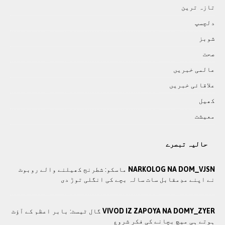
تازہ ترين
دلچسپ
شوبز
صحت
عالمی خبريں
علاقائی خبريں
کھيل
معيشت
حالیہ تبصرے
NARKOLOG NA DOM_VJSN
ماسکو: شطرنج کھیلنے والے روبوٹ
نے اپنے مدِمقابل سات سالہ بچے کی انگلی توڑ دی
VIVOD IZ ZAPOYA NA DOMY_ZYER
گال ٹیسٹ: بابر اعظم کے آؤٹ
ہوتے ہی میچ بچانے کی فکر شروع