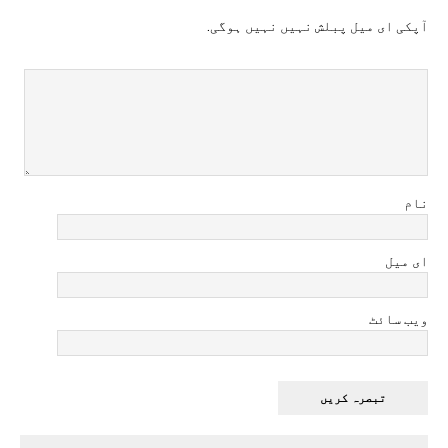
آپکی ای ميل پبلش نہيں نہيں ہوگی.
نام
ای میل
ویب سائٹ