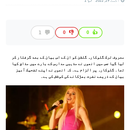
اگست 29, 2022
1
💬
1
👎
👍
0
0
معروف ترک گلوکارہ گلشن کو ان کے اس بیان کے بعد گرفتار کر
لیا گیا جس میں انھوں نے مذہبی مدارس کے بارے میں مذاق کیا
تھا۔ گلوکارہ پر الزام ہے۔ کہ انھوں نے اپنے تضحیک آمیز
بیان کے ذریعے نفرت بھڑکانے کی کوشش کی ہے۔