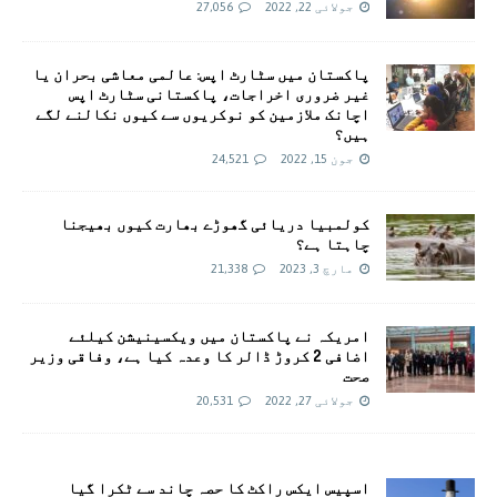
جولائی 22, 2022
27,056
پاکستان میں سٹارٹ اپس: عالمی معاشی بحران یا
غیر ضروری اخراجات، پاکستانی سٹارٹ اپس
اچانک ملازمین کو نوکریوں سے کیوں نکالنے لگے
ہیں؟
جون 15, 2022
24,521
کولمبیا دریائی گھوڑے بھارت کیوں بھیجنا
چاہتا ہے؟
مارچ 3, 2023
21,338
امريکہ نے پاکستان میں ویکسینیشن کیلئے
اضافی 2 کروڑ ڈالر کا وعدہ کیا ہے، وفاقی وزیر
صحت
جولائی 27, 2022
20,531
اسپیس ایکس راکٹ کا حصہ چاند سے ٹکرا گیا