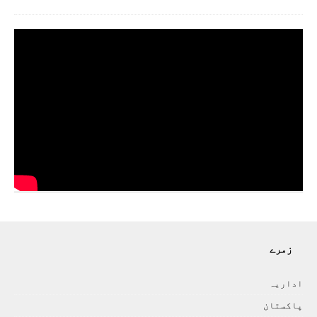
زمرے
اداريہ
پاکستان