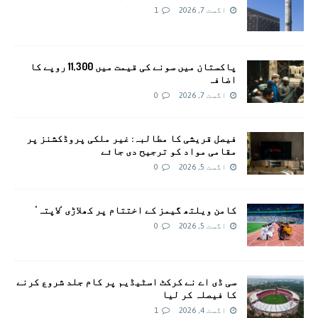
اگست 7, 2026
1
پاکستان میں سونے کی قیمت میں 11,300 روپے کا
اضافہ
اگست 7, 2026
0
فیصل قریشی کا مطالبہ: غیر ملکی پروڈکشنز پر
مقامی مواد کو ترجیح دی جائے
اگست 5, 2026
0
کامن ویلتھ گیمز کے اختتام پر کھلاڑی ‘لاپتہ’
اگست 5, 2026
0
سی ڈی اے نے کرکٹ اسٹیڈیم پر کام جلد شروع کرنے
کا فیصلہ کر لیا
اگست 4, 2026
1