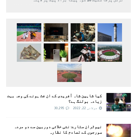
کیا شاہین شاہ آفریدی کے ان فٹ ہونے کی وجہ بہت
زیادہ بولنگ ہے؟
جولائی 22, 2022
30,295
نیوٹران ستارے: نئی خلائی دوربین سے دو مردہ
سورجوں کے تصادم کا نظارہ