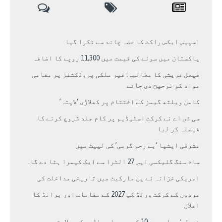
اسپیس ایکس راکٹ کا حصہ چاند سے ٹکرا گیا
پاکستان میں سونے کی قیمت میں 11,300 روپے کا اضافہ
فیصل قریشی کا مطالبہ: غیر ملکی پروڈکشنز پر مقامی
مواد کو ترجیح دی جائے
کامن ویلتھ گیمز کے اختتام پر کھلاڑی ‘لاپتہ’
سی ڈی اے نے کرکٹ اسٹیڈیم پر کام جلد شروع کرنے کا
فیصلہ کر لیا
مشرقی ایشیا ‘بے رحم گرمی’ کی لپیٹ میں
سام سنگ گلیکسی ایس 27 الٹرا سے ایک کیمرا ہٹا دے گا.
امریکی خزانہ نے ین مارکیٹ میں تاریخی مداخلت کی
مردوں کے کرکٹ ورلڈ کپ 2027 کے مقامات اور برانڈ کا
اعلان
نرمل پُرجا سمیت 10 کوہ پیما براڈ پیک پر لاپتہ