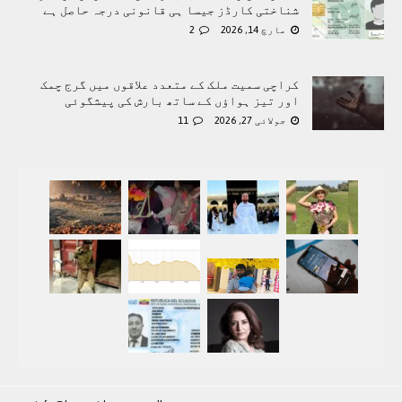
شناختی کارڈز جیسا ہی قانونی درجہ حاصل ہے
مارچ 14, 2026
2
کراچی سمیت ملک کے متعدد علاقوں میں گرج چمک
اور تیز ہواؤں کے ساتھ بارش کی پیشگوئی
جولائی 27, 2026
11