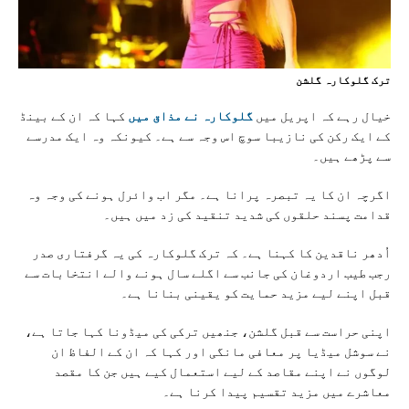
ترک گلوکارہ گلشن
خیال رہے کہ اپریل میں
گلوکارہ نے مذاق میں
کہا کہ ان کے بینڈ
کے ایک رکن کی نازیبا سوچ اس وجہ سے ہے۔ کیونکہ وہ ایک مدرسے
سے پڑھے ہیں۔
اگرچہ ان کا یہ تبصرہ پرانا ہے۔ مگر اب وائرل ہونے کی وجہ وہ
قدامت پسند حلقوں کی شدید تنقید کی زد میں ہیں۔
اُدھر ناقدین کا کہنا ہے۔ کہ ترک گلوکارہ کی یہ گرفتاری صدر
رجب طیب اردوغان کی جانب سے اگلے سال ہونے والے انتخابات سے
قبل اپنے لیے مزید حمایت کو یقینی بنانا ہے۔
اپنی حراست سے قبل گلشن، جنھیں ترکی کی میڈونا کہا جاتا ہے،
نے سوشل میڈیا پر معافی مانگی اور کہا کہ ان کے الفاظ ان
لوگوں نے اپنے مقاصد کے لیے استعمال کیے ہیں جن کا مقصد
معاشرے میں مزید تقسیم پیدا کرنا ہے۔