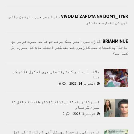
VIVOD IZ ZAPOYA NA DOMY_TYER
دنیا بھر میں صارفین واٹس
ایپ کی بندش سے متاثر
BRIANMINUE
’گاڑی میں ایئر بیگ ہوتے تو شاید میرے شوہر بچ
جاتے‘: پاکستان میں گاڑیوں کے حفاظتی انتظامات کا مجوزہ بِل
کیا ہے؟
ملالہ نے دادو کے ٹینٹ سٹی میں اسکول قائم کر
دیا
اکتوبر 14, 2022
6
امریکا: پاکستانی نژاد ڈاکٹر طلعت کے قتل کا
ملزم گرفتار
نومبر 1, 2023
0
نادرہ کی وضاحت: ڈیجیٹل آئی ڈی کارڈز کو اصل