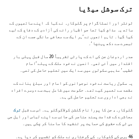
ترک سوشل ميڈيا
ٹوئٹر اور انسٹاگرام پر گلوکارہ نے کہا کہ اپنے ساتھیوں کے
ساتھ یہ مذاق کیا تھا جو اظہار رائے کی آزادی کے دفاع کے لیے
کیا گیا۔ تاہم انھوں نے ‘ہر ایک سے معافی مانگی جسے ان کے
تبصرے سے دکھ پہنچا ‘۔
صدر اردوغان جن کی اے کے پارٹی تقریباً 20 سال قبل پہلی بار
اقتدار میں آئی تھی۔ انھوں نے خود ملک کے پہلے ‘امام
خطیب ‘ مذہبی سکولوں میں سے ایک میں تعلیم حاصل کی تھی۔
یہ سکول ریاست نے خود نوجوانوں کو امام اور مبلغ بنانے کے
مقصد سے تعمیر کیے تھے۔ حکومت میں شامل بہت سے دوسرے افراد
نے بھی اداروں سے تعلیم حاصل کی ہے۔
گلوکارہ، جن کا پورا نام گلشن کولاکوگلو ہے۔ اس سے قبل
ترک
معاشرے کے قدامت پسند عناصر کی جانب سے اپنے لباس اور ایل جی
بی ٹی کے حقوق کی حمایت پر تنقید کا سامنا کر چکی ہیں۔
46 برس کی گلوکارہ کی گرفتاری نے ملک کو تقسیم کر دیا ہے۔