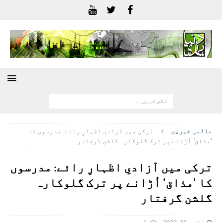
عالمی خبريں
ترکی میں آزادیِ اظہارِ رائے: مدرسوں کا
‘مذاق‘ اُڑانے پر ترک گلوکارہ گلشن گرفتار
ترکی میں آزادیِ اظہارِ رائے: مدرسوں
کا ‘مذاق‘ اُڑانے پر ترک گلوکارہ
گلشن گرفتار