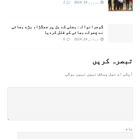
فروری 14, 2024
2
گوجرانوالہ: بجلی کے بل پر جھگڑا، بڑے بھائی
نے چھوٹے بھائی کو قتل کردیا
جولائی 24, 2024
0
تبصرہ کريں
آپکی ای ميل پبلش نہيں نہيں ہوگی.
نام