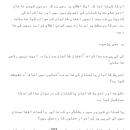
ان کا کہنا تھا کہ ایک اطلاع یہ بھی ہے کہ دونوں قیدی تاحال
ادھر حکومت پاکستان کی تحویل میں ہیں اور مذاکرات کی
کامیابی کے بعد انھیں افغان طالبان کے حوالے کیا جا سکتا
ہے۔ سرکاری سطح پر اس بارے میں کوئی اطلاع فراہم نہیں کی جا
رہی۔
یہ بھی پڑھیے
ٹی ٹی پی سے مذاکرات: ’افغان طالبان سے زیادہ امید نہیں رکھی
جا سکتی‘
تحریک طالبان پاکستان کی جانب سے ’حملوں میں اضافہ‘، حقیقت
کیا ہے؟
حکومت اور تحریک طالبان پاکستان کے درمیان مذاکرات کا
مستقبل کیا ہے
پاکستانی شہروں میں دہشتگردی کے حالیہ واقعات افغانستان
میں ٹی ٹی پی پر پُراسرار حملوں کا ردعمل ہیں؟