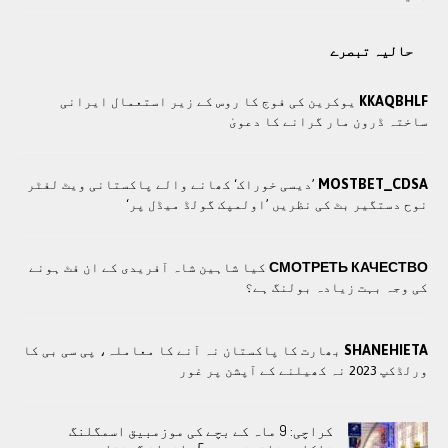
حالیہ تبصرے
KKAQBHLF
یوکرین کی فوج کا روس کے زیر استعمال ایرانی
ساختہ ڈرون مار گرانے کا دعویٰ
MOSTBET_CDSA
’دیسی خوراک‘ کھانے والے پاکستانی ویٹ لفٹر
نوح دستگیر بٹ کی نظریں ’اولمپک گولڈ میڈل پر‘
СМОТРЕТЬ КАЧЕСТВО
کیا شاہین شاہ آفریدی کے ان فٹ ہونے
کی وجہ بہت زیادہ بولنگ ہے؟
SHANEHIETA
بھارت کا پاکستان نہ آنے کا معاملہ، پی سی بی کا
ورلڈکپ 2023 نہ کھیلنے کے آپشن پر غور
کراچی: 9 ماہ کے بچے کی موزمبیق اسمگلنگ