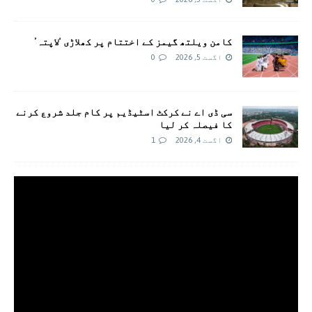
کامن ویلتھ گیمز کے اختتام پر کھلاڑی ‘لاپتہ’
اگست 5, 2026
0
سی ڈی اے نے کرکٹ اسٹیڈیم پر کام جلد شروع کرنے
کا فیصلہ کر لیا
اگست 4, 2026
1