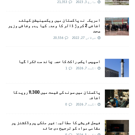
مارچ 3, 2023
21,353
امريکہ نے پاکستان میں ویکسینیشن کیلئے
اضافی 2 کروڑ ڈالر کا وعدہ کیا ہے، وفاقی وزیر
صحت
جولائی 27, 2022
20,556
اسپیس ایکس راکٹ کا حصہ چاند سے ٹکرا گیا
اگست 7, 2026
1
پاکستان میں سونے کی قیمت میں 11,300 روپے کا
اضافہ
اگست 7, 2026
0
فیصل قریشی کا مطالبہ: غیر ملکی پروڈکشنز پر
مقامی مواد کو ترجیح دی جائے
اگست 5, 2026
0