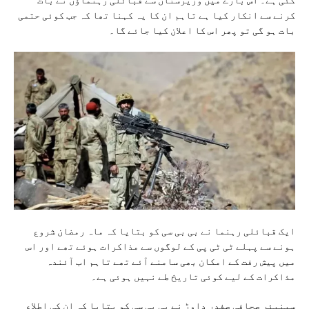
کرنے سے انکار کیا ہے تاہم ان کا یہ کہنا تھا کہ جب کوئی حتمی
بات ہو گی تو پھر اس کا اعلان کیا جائے گا۔
ایک قبائلی رہنما نے بی بی سی کو بتایا کہ ماہ رمضان شروع
ہونے سے پہلے ٹی ٹی پی کے لوگوں سے مذاکرات ہوئے تھے اور اس
میں پیش رفت کے امکان بھی سامنے آئے تھے تاہم اب آئندہ
مذاکرات کے لیے کوئی تاریخ طے نہیں ہوئی ہے۔
سینیئر صحافی صفدر داوڑ نے بی بی سی کو بتایا کہ ان کی اطلاع