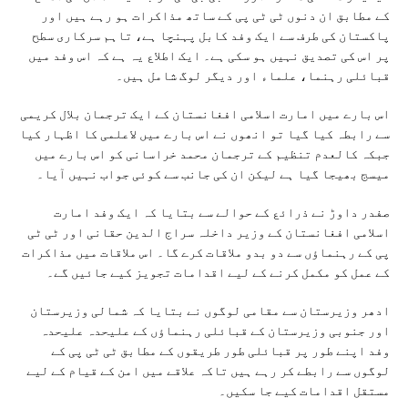
کے مطابق ان دنوں ٹی ٹی پی کے ساتھ مذاکرات ہو رہے ہیں اور
پاکستان کی طرف سے ایک وفد کابل پہنچا ہے، تاہم سرکاری سطح
پر اس کی تصدیق نہیں ہو سکی ہے۔ ایک اطلاع یہ ہے کہ اس وفد میں
قبائلی رہنما، علماء اور دیگر لوگ شامل ہیں۔
اس بارے میں امارت اسلامی افغانستان کے ایک ترجمان بلال کریمی
سے رابطہ کیا گیا تو انھوں نے اس بارے میں لاعلمی کا اظہار کیا
جبکہ کالعدم تنظیم کے ترجمان محمد خراسانی کو اس بارے میں
میسج بھیجا گیا ہے لیکن ان کی جانب سے کوئی جواب نہیں آیا۔
صفدر داوڑ نے ذرائع کے حوالے سے بتایا کہ ایک وفد امارت
اسلامی افغانستان کے وزیر داخلہ سراج الدین حقانی اور ٹی ٹی
پی کے رہنماؤں سے دو بدو ملاقات کرے گا۔ اس ملاقات میں مذاکرات
کے عمل کو مکمل کرنے کے لیے اقدامات تجویز کیے جائیں گے۔
ادھر وزیرستان سے مقامی لوگوں نے بتایا کہ شمالی وزیرستان
اور جنوبی وزیرستان کے قبائلی رہنماؤں کے علیحدہ علیحدہ
وفد اپنے طور پر قبائلی طور طریقوں کے مطابق ٹی ٹی پی کے
لوگوں سے رابطے کر رہے ہیں تاکہ علاقے میں امن کے قیام کے لیے
مستقل اقدامات کیے جا سکیں۔