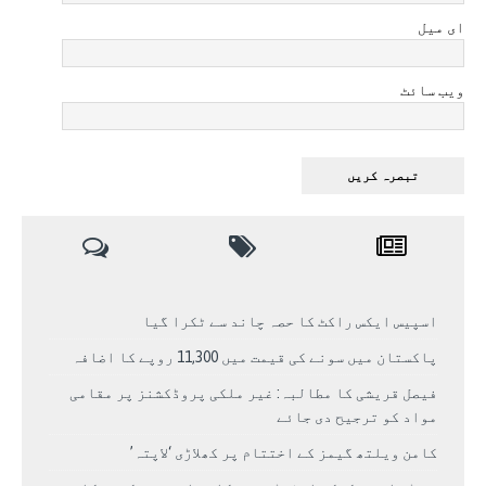
ای میل
ویب سائٹ
اسپیس ایکس راکٹ کا حصہ چاند سے ٹکرا گیا
پاکستان میں سونے کی قیمت میں 11,300 روپے کا اضافہ
فیصل قریشی کا مطالبہ: غیر ملکی پروڈکشنز پر مقامی
مواد کو ترجیح دی جائے
کامن ویلتھ گیمز کے اختتام پر کھلاڑی ‘لاپتہ’