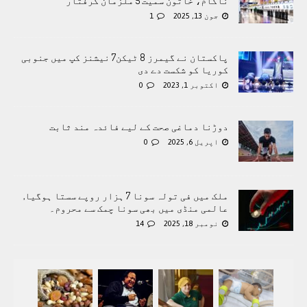
ناکام، خاتون سمیت 5 ملزمان گرفتار
جون 13, 2025
1
پاکستان نے گیمرز 8 ٹیکن7 نیشنز کپ میں جنوبی
کوریا کو شکست دے دی
اکتوبر 1, 2023
0
دوڑنا دماغی صحت کے لیے فائدہ مند ثابت
اپریل 6, 2025
0
ملک میں فی تولہ سونا 7 ہزار روپے سستا ہوگیا,
عالمی منڈی ميں بھی سونا چمک سے محروم۔
نومبر 18, 2025
14