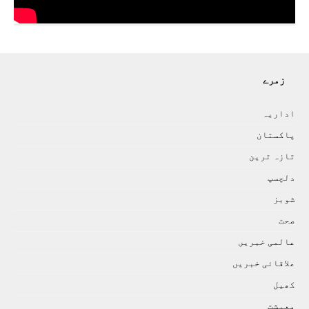
زمرے
اداريہ
پاکستان
تازہ ترين
دلچسپ
شوبز
صحت
عالمی خبريں
علاقائی خبريں
کھيل
معيشت