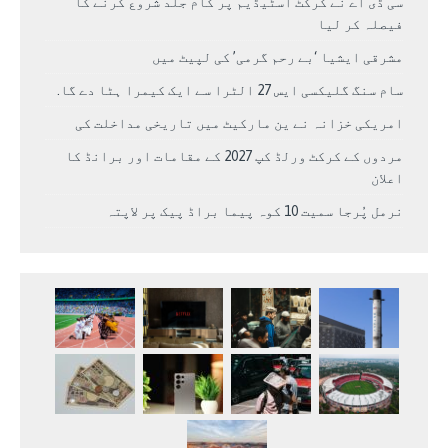
سی ڈی اے نے کرکٹ اسٹیڈیم پر کام جلد شروع کرنے کا
فیصلہ کر لیا
مشرقی ایشیا ‘بے رحم گرمی’ کی لپیٹ میں
سام سنگ گلیکسی ایس 27 الٹرا سے ایک کیمرا ہٹا دے گا.
امریکی خزانہ نے ین مارکیٹ میں تاریخی مداخلت کی
مردوں کے کرکٹ ورلڈ کپ 2027 کے مقامات اور برانڈ کا
اعلان
نرمل پُرجا سمیت 10 کوہ پیما براڈ پیک پر لاپتہ