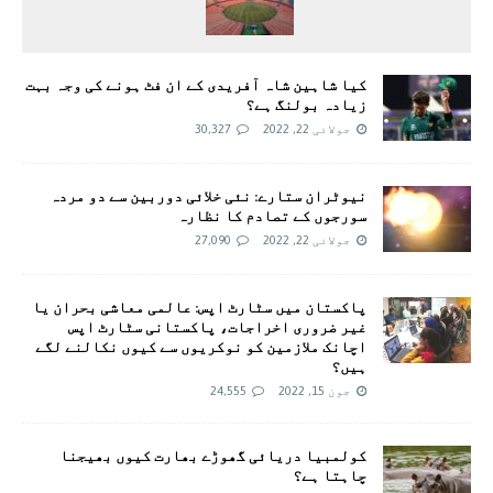
کیا شاہین شاہ آفریدی کے ان فٹ ہونے کی وجہ بہت
زیادہ بولنگ ہے؟
جولائی 22, 2022
30,327
نیوٹران ستارے: نئی خلائی دوربین سے دو مردہ
سورجوں کے تصادم کا نظارہ
جولائی 22, 2022
27,090
پاکستان میں سٹارٹ اپس: عالمی معاشی بحران یا
غیر ضروری اخراجات، پاکستانی سٹارٹ اپس
اچانک ملازمین کو نوکریوں سے کیوں نکالنے لگے
ہیں؟
جون 15, 2022
24,555
کولمبیا دریائی گھوڑے بھارت کیوں بھیجنا
چاہتا ہے؟