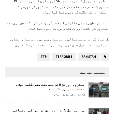
تنظیم نے اپریل کے مہینے میں 54 اور مارچ کے مہینے میں 39
حملوں کے دعوے کیے تھے جن میں متعدد سیکیورٹی فورسز کے
اہلکاروں کی ہلاکت کا دعویٰ کیا گیا تھا۔
سرکاری سطح پر بھی طالبان کے خلاف آپریشنز کیے گئے جن میں شدت
پسندوں کی ہلاکت اور گرفتاریوں کا دعویٰ کیا گیا۔
طالبان کی جانب سے شمالی وزیرستان جنوبی وزیرستان، پشاور
اور ڈیرہ اسماعیل خان میں سب سے زیادہ حملے کیے گئے ہیں۔
TTP
TERRORIST
PAKISTAN
متعلقہ مضامین
میٹرو، اورنج لائن میں مفت سفر: طلبہ خوش،
معاشی ماہرین فکرمند
مارچ 15, 2023
0
پی ایس ایل 9: ’دا اوراین ٹرافی‘ کی رونمائی