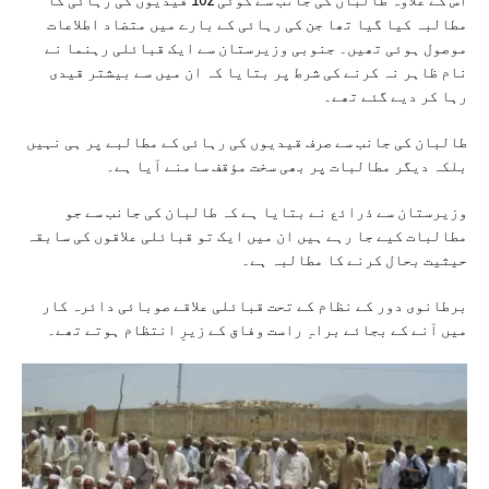
اس کے علاوہ طالبان کی جانب سے کوئی 102 قیدیوں کی رہائی کا
مطالبہ کیا گیا تھا جن کی رہائی کے بارے میں متضاد اطلاعات
موصول ہوئی تھیں۔ جنوبی وزیرستان سے ایک قبائلی رہنما نے
نام ظاہر نہ کرنے کی شرط پر بتایا کہ ان میں سے بیشتر قیدی
رہا کر دیے گئے تھے۔
طالبان کی جانب سے صرف قیدیوں کی رہائی کے مطالبے پر ہی نہیں
بلکہ دیگر مطالبات پر بھی سخت مؤقف سامنے آیا ہے۔
وزیرستان سے ذرائع نے بتایا ہے کہ طالبان کی جانب سے جو
مطالبات کیے جا رہے ہیں ان میں ایک تو قبائلی علاقوں کی سابقہ
حیثیت بحال کرنے کا مطالبہ ہے۔
برطانوی دور کے نظام کے تحت قبائلی علاقے صوبائی دائرہ کار
میں آنے کے بجائے براہِ راست وفاق کے زیرِ انتظام ہوتے تھے۔