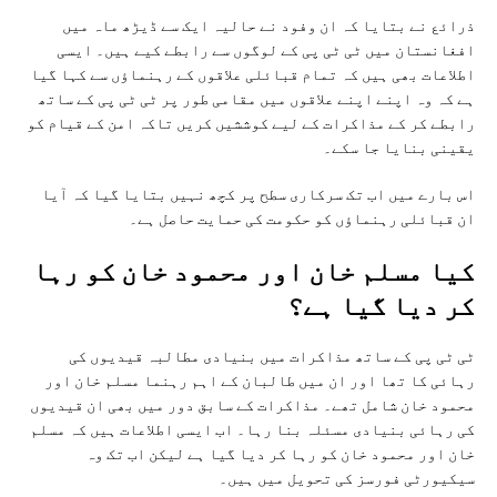
ذرائع نے بتایا کہ ان وفود نے حالیہ ایک سے ڈیڑھ ماہ میں
افغانستان میں ٹی ٹی پی کے لوگوں سے رابطے کیے ہیں۔ ایسی
اطلاعات بھی ہیں کہ تمام قبائلی علاقوں کے رہنماؤں سے کہا گیا
ہے کہ وہ اپنے اپنے علاقوں میں مقامی طور پر ٹی ٹی پی کے ساتھ
رابطے کر کے مذاکرات کے لیے کوششیں کریں تاکہ امن کے قیام کو
یقینی بنایا جا سکے۔
اس بارے میں اب تک سرکاری سطح پر کچھ نہیں بتایا گیا کہ آیا
ان قبائلی رہنماؤں کو حکومت کی حمایت حاصل ہے۔
کیا مسلم خان اور محمود خان کو رہا
کر دیا گیا ہے؟
ٹی ٹی پی کے ساتھ مذاکرات میں بنیادی مطالبہ قیدیوں کی
رہائی کا تھا اور ان میں طالبان کے اہم رہنما مسلم خان اور
محمود خان شامل تھے۔ مذاکرات کے سابق دور میں بھی ان قیدیوں
کی رہائی بنیادی مسئلہ بنا رہا۔ اب ایسی اطلاعات ہیں کہ مسلم
خان اور محمود خان کو رہا کر دیا گیا ہے لیکن اب تک وہ
سیکیورٹی فورسز کی تحویل میں ہیں۔