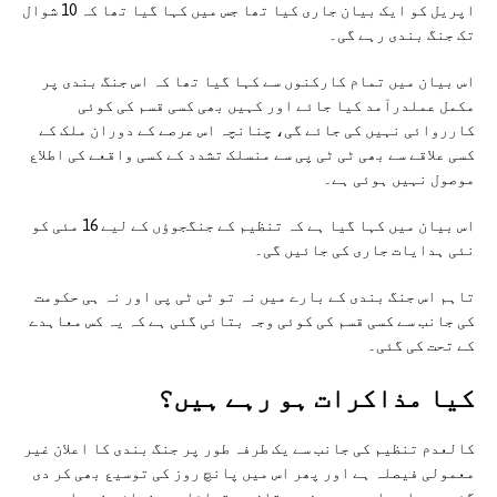
اپریل کو ایک بیان جاری کیا تھا جس میں کہا گیا تھا کہ 10 شوال
تک جنگ بندی رہے گی۔
اس بیان میں تمام کارکنوں سے کہا گیا تھا کہ اس جنگ بندی پر
مکمل عملدرآمد کیا جائے اور کہیں بھی کسی قسم کی کوئی
کارروائی نہیں کی جائے گی، چنانچہ اس عرصے کے دوران ملک کے
کسی علاقے سے بھی ٹی ٹی پی سے منسلک تشدد کے کسی واقعے کی اطلاع
موصول نہیں ہوئی ہے۔
اس بیان میں کہا گیا ہے کہ تنظیم کے جنگجوؤں کے لیے 16 مئی کو
نئی ہدایات جاری کی جائیں گی۔
تاہم اس جنگ بندی کے بارے میں نہ تو ٹی ٹی پی اور نہ ہی حکومت
کی جانب سے کسی قسم کی کوئی وجہ بتائی گئی ہے کہ یہ کس معاہدے
کے تحت کی گئی۔
کیا مذاکرات ہو رہے ہیں؟
کالعدم تنظیم کی جانب سے یک طرفہ طور پر جنگ بندی کا اعلان غیر
معمولی فیصلہ ہے اور پھر اس میں پانچ روز کی توسیع بھی کر دی
گئی ہے۔ اس بارے میں وزیرستان سے قبائلی رہنماؤں نے بات