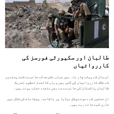
طالبان اور سکیورٹی فورسز کی
کارروائیاں
اس سال کے پہلے چار ماہ میں جہاں حکومت کے جانب سے شدت پسندوں
کے خلاف کارروائیاں کی گئی ہیں وہاں کالعدم تنظیم تحریک
طالبان پاکستان کی جانب سے سے بھی متعدد حملے ہوئے ہیں۔
ان حملوں کے دعوے سوشل میڈیا پر باقاعدہ پیغامات کی شکل میں
جاری کیے جاتے رہے ہیں۔