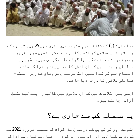
مسلم لیگ (ن) کے گذشتہ دورِ حکومت میں آئین میں 25 ویں ترمیم کے
بعد قبائلی علاقوں کو اضلاع کا درجہ دے کر انھیں صوبہ خیبر
پختونخوا کے ماتحت کر دیا گیا تھا۔ مگر اب مبینہ طور پر
طالبان چاہتے ہیں کہ ان اضلاع کا خیبر پختونخوا کے ساتھ
انضمام ختم کر کے انھیں ایک مرتبہ پھر وفاق کے زیر انتظام
قبائلی علاقوں کا درجہ دیا جائے۔
ایسی بھی اطلاعات ہیں کہ ان علاقوں میں طالبان اپنے لیے مکمل
آزادی چاہتے ہیں۔
یہ سلسلہ کب سے جاری ہے؟
حکومت اور ٹی ٹی پی کے درمیان مذاکرات کا سلسلہ فروری 2021 سے
شروع ہو گیا تھا اور اس میں اہم کردار افغان طالبان ہی ادا کر