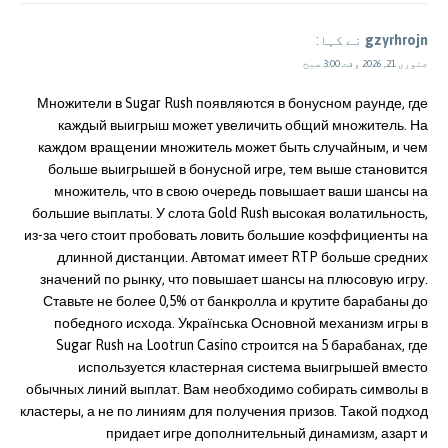
gzyrhrojn
نے کہا:
جنوری 21, 2026 وقت 3:00 صبح
Множители в Sugar Rush появляются в бонусном раунде, где
каждый выигрыш может увеличить общий множитель. На
каждом вращении множитель может быть случайным, и чем
больше выигрышей в бонусной игре, тем выше становится
множитель, что в свою очередь повышает ваши шансы на
большие выплаты. У слота Gold Rush высокая волатильность,
из-за чего стоит пробовать ловить большие коэффициенты на
длинной дистанции. Автомат имеет RTP больше средних
значений по рынку, что повышает шансы на плюсовую игру.
Ставьте не более 0,5% от банкролла и крутите барабаны до
победного исхода. Українська Основной механизм игры в
Sugar Rush на Lootrun Casino строится на 5 барабанах, где
используется кластерная система выигрышей вместо
обычных линий выплат. Вам необходимо собирать символы в
кластеры, а не по линиям для получения призов. Такой подход
придает игре дополнительный динамизм, азарт и