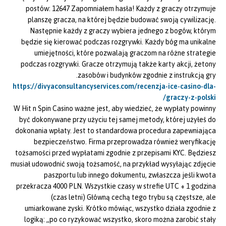
postów: 12647 Zapomniałem hasła! Każdy z graczy otrzymuje
planszę gracza, na której będzie budować swoją cywilizację.
Następnie każdy z graczy wybiera jednego z bogów, którym
będzie się kierować podczas rozgrywki. Każdy bóg ma unikalne
umiejętności, które pozwalają graczom na różne strategie
podczas rozgrywki. Gracze otrzymują także karty akcji, żetony
zasobów i budynków zgodnie z instrukcją gry.
https://divyaconsultancyservices.com/recenzja-ice-casino-dla-
graczy-z-polski/
W Hit n Spin Casino ważne jest, aby wiedzieć, że wypłaty powinny
być dokonywane przy użyciu tej samej metody, której użyłeś do
dokonania wpłaty. Jest to standardowa procedura zapewniająca
bezpieczeństwo. Firma przeprowadza również weryfikację
tożsamości przed wypłatami zgodnie z przepisami KYC. Będziesz
musiał udowodnić swoją tożsamość, na przykład wysyłając zdjęcie
paszportu lub innego dokumentu, zwłaszcza jeśli kwota
przekracza 4000 PLN. Wszystkie czasy w strefie UTC + 1 godzina
(czas letni) Główną cechą tego trybu są częstsze, ale
umiarkowane zyski. Krótko mówiąc, wszystko działa zgodnie z
logiką: „po co ryzykować wszystko, skoro można zarobić stały