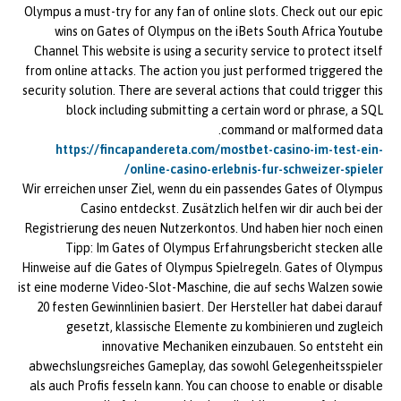
Olympus a must-try for any fan of online slots. Check out our epic
wins on Gates of Olympus on the iBets South Africa Youtube
Channel This website is using a security service to protect itself
from online attacks. The action you just performed triggered the
security solution. There are several actions that could trigger this
block including submitting a certain word or phrase, a SQL
command or malformed data.
https://fincapandereta.com/mostbet-casino-im-test-ein-
online-casino-erlebnis-fur-schweizer-spieler/
Wir erreichen unser Ziel, wenn du ein passendes Gates of Olympus
Casino entdeckst. Zusätzlich helfen wir dir auch bei der
Registrierung des neuen Nutzerkontos. Und haben hier noch einen
Tipp: Im Gates of Olympus Erfahrungsbericht stecken alle
Hinweise auf die Gates of Olympus Spielregeln. Gates of Olympus
ist eine moderne Video-Slot-Maschine, die auf sechs Walzen sowie
20 festen Gewinnlinien basiert. Der Hersteller hat dabei darauf
gesetzt, klassische Elemente zu kombinieren und zugleich
innovative Mechaniken einzubauen. So entsteht ein
abwechslungsreiches Gameplay, das sowohl Gelegenheitsspieler
als auch Profis fesseln kann. You can choose to enable or disable