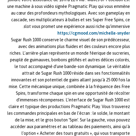
une machine à sous vidéo signée Pragmatic Play qui vous emmène
au cœur des profondeurs mythologiques. Avec son gameplay en
cascade, ses multiplicateurs à bulles et ses Super Free Spins, ce
slot vous promet une expérience aussi riche qu’immersive.
https://cgmood.com/michelle-snyder
Sugar Rush 1000 conserve le charme visuel de son prédécesseur,
avec des animations plus fluides et des couleurs encore plus
riches. L’arrière-plan représente un monde féerique de sucreries,
peuplé de guimauves, bonbons gélifiés et autres délices colorés,
le tout accompagné d’une bande-son dynamique. Le véritable
attrait de Sugar Rush 1000 réside dans ses fonctionnalités
innovantes et son potentiel de gains allant jusqu’à 25 000 fois la
mise. Cette mécanique unique, combinée à la fréquence des Free
Spins, transforme chaque spin en une opportunité de récolter
d’immenses récompenses. L’interface de Sugar Rush 1000 est
claire et typique des productions Pragmatic Play. Vous trouverez
les commandes principales en bas de l’écran : le solde, le montant
de la mise, et le gros bouton ‘Spin’. Sur la gauche, vous pouvez
accéder aux paramètres et au tableau des paiements, ainsi qu’à
l’option « Acheter des tours gratuits », qui vous transporte