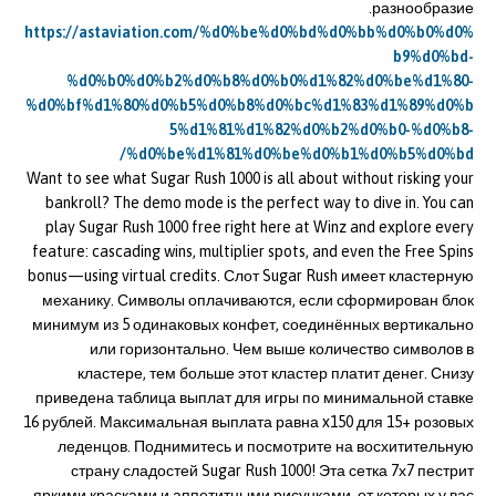
разнообразие.
https://astaviation.com/%d0%be%d0%bd%d0%bb%d0%b0%d0%
b9%d0%bd-
%d0%b0%d0%b2%d0%b8%d0%b0%d1%82%d0%be%d1%80-
%d0%bf%d1%80%d0%b5%d0%b8%d0%bc%d1%83%d1%89%d0%b
5%d1%81%d1%82%d0%b2%d0%b0-%d0%b8-
%d0%be%d1%81%d0%be%d0%b1%d0%b5%d0%bd/
Want to see what Sugar Rush 1000 is all about without risking your
bankroll? The demo mode is the perfect way to dive in. You can
play Sugar Rush 1000 free right here at Winz and explore every
feature: cascading wins, multiplier spots, and even the Free Spins
bonus—using virtual credits. Слот Sugar Rush имеет кластерную
механику. Символы оплачиваются, если сформирован блок
минимум из 5 одинаковых конфет, соединённых вертикально
или горизонтально. Чем выше количество символов в
кластере, тем больше этот кластер платит денег. Снизу
приведена таблица выплат для игры по минимальной ставке
16 рублей. Максимальная выплата равна x150 для 15+ розовых
леденцов. Поднимитесь и посмотрите на восхитительную
страну сладостей Sugar Rush 1000! Эта сетка 7х7 пестрит
яркими красками и аппетитными рисунками, от которых у вас