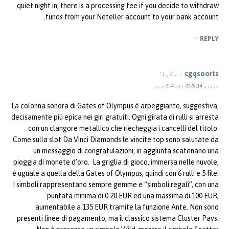
quiet night in, there is a processing fee if you decide to withdraw
funds from your Neteller account to your bank account.
REPLY
cgqsoorts
نے کہا:
جنوری 14, 2026 وقت 2:14 صبح
La colonna sonora di Gates of Olympus è arpeggiante, suggestiva,
decisamente più epica nei giri gratuiti. Ogni girata di rulli si arresta
con un clangore metallico che riecheggia i cancelli del titolo.
Come sulla slot Da Vinci Diamonds le vincite top sono salutate da
un messaggio di congratulazioni, in aggiunta scatenano una
pioggia di monete d’oro. La griglia di gioco, immersa nelle nuvole,
è uguale a quella della Gates of Olympus, quindi con 6 rulli e 5 file.
I simboli rappresentano sempre gemme e “simboli regali”, con una
puntata minima di 0.20 EUR ed una massima di 100 EUR,
aumentabile a 135 EUR tramite la funzione Ante. Non sono
presenti linee di pagamento, ma il classico sistema Cluster Pays.