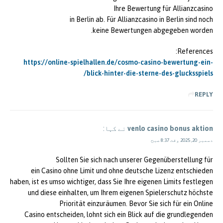
Ihre Bewertung für Allianzcasino
in Berlin ab. Für Allianzcasino in Berlin sind noch
keine Bewertungen abgegeben worden.
References:
https://online-spielhallen.de/cosmo-casino-bewertung-ein-
blick-hinter-die-sterne-des-glucksspiels/
REPLY
venlo casino bonus aktion
نے کہا:
دسمبر 20, 2025 وقت 8:37 صبح
Sollten Sie sich nach unserer Gegenüberstellung für
ein Casino ohne Limit und ohne deutsche Lizenz entschieden
haben, ist es umso wichtiger, dass Sie Ihre eigenen Limits festlegen
und diese einhalten, um Ihrem eigenen Spielerschutz höchste
Priorität einzuräumen. Bevor Sie sich für ein Online
Casino entscheiden, lohnt sich ein Blick auf die grundlegenden