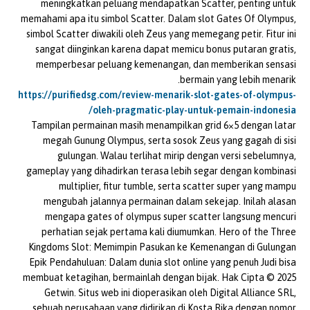
meningkatkan peluang mendapatkan Scatter, penting untuk
memahami apa itu simbol Scatter. Dalam slot Gates Of Olympus,
simbol Scatter diwakili oleh Zeus yang memegang petir. Fitur ini
sangat diinginkan karena dapat memicu bonus putaran gratis,
memperbesar peluang kemenangan, dan memberikan sensasi
bermain yang lebih menarik.
https://purifiedsg.com/review-menarik-slot-gates-of-olympus-
oleh-pragmatic-play-untuk-pemain-indonesia/
Tampilan permainan masih menampilkan grid 6×5 dengan latar
megah Gunung Olympus, serta sosok Zeus yang gagah di sisi
gulungan. Walau terlihat mirip dengan versi sebelumnya,
gameplay yang dihadirkan terasa lebih segar dengan kombinasi
multiplier, fitur tumble, serta scatter super yang mampu
mengubah jalannya permainan dalam sekejap. Inilah alasan
mengapa gates of olympus super scatter langsung mencuri
perhatian sejak pertama kali diumumkan. Hero of the Three
Kingdoms Slot: Memimpin Pasukan ke Kemenangan di Gulungan
Epik Pendahuluan: Dalam dunia slot online yang penuh Judi bisa
membuat ketagihan, bermainlah dengan bijak. Hak Cipta © 2025
Getwin. Situs web ini dioperasikan oleh Digital Alliance SRL,
sebuah perusahaan yang didirikan di Kosta Rika dengan nomor