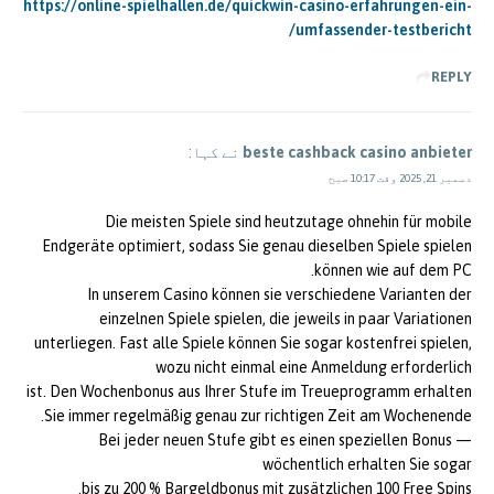
https://online-spielhallen.de/quickwin-casino-erfahrungen-ein-
umfassender-testbericht/
REPLY
beste cashback casino anbieter
نے کہا:
دسمبر 21, 2025 وقت 10:17 صبح
Die meisten Spiele sind heutzutage ohnehin für mobile
Endgeräte optimiert, sodass Sie genau dieselben Spiele spielen
können wie auf dem PC.
In unserem Casino können sie verschiedene Varianten der
einzelnen Spiele spielen, die jeweils in paar Variationen
unterliegen. Fast alle Spiele können Sie sogar kostenfrei spielen,
wozu nicht einmal eine Anmeldung erforderlich
ist. Den Wochenbonus aus Ihrer Stufe im Treueprogramm erhalten
Sie immer regelmäßig genau zur richtigen Zeit am Wochenende.
Bei jeder neuen Stufe gibt es einen speziellen Bonus —
wöchentlich erhalten Sie sogar
bis zu 200 % Bargeldbonus mit zusätzlichen 100 Free Spins.