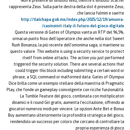
Non è presente un simbolo Wild, mentre il simbolo Scatter
rappresenta Zeus. Sulla parte destra della slot è presente Zeus,
che lancia fulmini e saette.
http://tlalchapa.gob.mx/index.php/2025/12/19/amunra-
casinoinit-italy-il-futuro-del-gioco-digitale/
Questa versione di Gates of Olympus vanta un RTP del 96,5%,
ormai un punto fisso dell’operatore che anche nella slot Sweet
Rush Bonanza, la più recente dell’omonima saga, si mantiene su
questo valore. This website is using a security service to protect
itself from online attacks. The action you just performed
triggered the security solution. There are several actions that
could trigger this block including submitting a certain word or
phrase, a SQL command or malformed data. Gates of Olympus
Dice brilla come un esempio stellare della maestria di Pragmatic
Play, che fonde un gameplay coinvolgente con ricche funzionalità.
La Tumble Feature del gioco, combinata con moltiplicatori
dinamici e il round Giri gratis, aumenta l’eccitazione, offrendo ai
giocatori numerosi modi per vincere. Le opzioni Ante Bet e Bonus
Buy aumentano ulteriormente la profondità strategica del gioco,
rendendolo un successo per coloro che cercano di controllare la
propria esperienza di gioco.