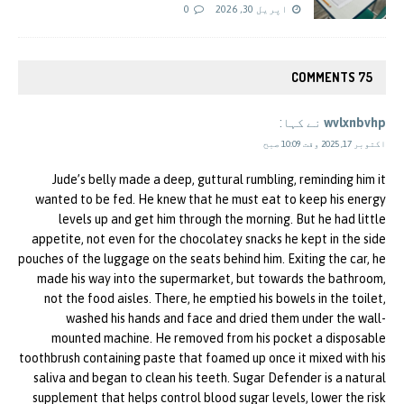
اپریل 30, 2026
0
75 COMMENTS
wvlxnbvhp
نے کہا:
اکتوبر 17, 2025 وقت 10:09 صبح
Jude’s belly made a deep, guttural rumbling, reminding him it
wanted to be fed. He knew that he must eat to keep his energy
levels up and get him through the morning. But he had little
appetite, not even for the chocolatey snacks he kept in the side
pouches of the luggage on the seats behind him. Exiting the car, he
made his way into the supermarket, but towards the bathroom,
not the food aisles. There, he emptied his bowels in the toilet,
washed his hands and face and dried them under the wall-
mounted machine. He removed from his pocket a disposable
toothbrush containing paste that foamed up once it mixed with his
saliva and began to clean his teeth. Sugar Defender is a natural
supplement that helps control blood sugar levels, lower the risk