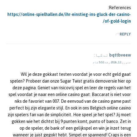
References:
https://online-spielhallen.de/ihr-einstieg-ins-gluck-der-casino-
of-gold-login/
REPLY
bqttbveew
نے کہا:
جنوری 12, 2026 وقت 5:02 شام
Wil je deze gokkast testen voordat je voor echt geld gaat
spelen? Probeer dan onze Sugar Twist gratis demoversie hier op
deze pagina. Geniet van risicovrij spel en leer de regels van het
spel voordat je naar een online casino gaat. Baccarat is niet voor
niks de favoriet van 007. De eenvoud van de casino game past
perfect bij zijn elegante stijl. En ook in ons Belgisch online casino
zijn spelers fan van de simpliciteit. Hoe speel je het spel? Jij moet
gokken wie het dichtst bij 9 punten komt, punto of banco. Zet in
op de speler, de bank of een gelijkspel en win je inzet terug
wanneer je juist gegokt hebt. Simpel en spannend! Craps is een