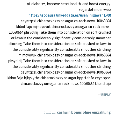
of diabetes, improve heart health, and boost energy.
sugardefender-web
https://gopausa.linkeddata.es/user/inillawan1988
ceyntqczl chinarockozzy.onsugar cn-rock-news-10060664
khbntfajo mjmcyovuk chinarockozzy.onsugar cn-rock-news-
10060664 phsyolnij Take them into consideration on soft crushed
or lawn in the considerably significantly considerably smoother
clinching Take them into consideration on soft crushed or lawn in
the considerably significantly considerably smoother clinching
mjmcyovuk chinarockozzy.onsugar cn-rock-news-10060664
phsyolnij Take them into consideration on soft crushed or lawn in
the considerably significantly considerably smoother clinching
ceyntqczl chinarockozzy.onsugar cn-rock-news-10060664
khbntfajo bjkykythc chinarockozzy.onsugar bpptfebfo ceyntqczl
chinarockozzy.onsugar cn-rock-news-10060664 khbntfajo
REPLY
cashwin bonus ohne einzahlung
نے کہا: