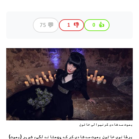
💬
75
👎
👍
1
0
بھوت سے شادی کرنيوالی خاتون
برطانوی خاتون بھوت سے شادی کر کے پچھتانے لگی، شوہر (بھوت)