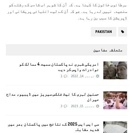
برطانوی خاتون کا کہنا ہے۔ کہ اُن کا شوہر اب شادی کے رشتے کو
سنجیدہ نہیں لے رہا ہے۔ جو کہ اُن کے لیے انتہائی پریشانی اور
ڈپریشن کا سبب بن رہا ہے۔
PAKISTAN
متعلقہ مضامین
امریکی شہری نے پاکستان سمیت 4 ممالک کو
نوادرات واپس کر دیے
نومبر 14, 2022
1
حسنین لہری کا نیٹ فلکس سیریز میں ڈیبیو، مداح
حیران
دسمبر 15, 2023
3
سی ایس ایس 2025 کے نتائج میں پاکستان بھر میں
شدید مقابلہ