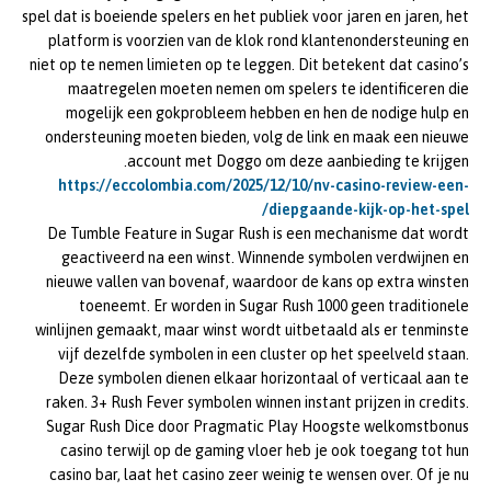
spel dat is boeiende spelers en het publiek voor jaren en jaren, het
platform is voorzien van de klok rond klantenondersteuning en
niet op te nemen limieten op te leggen. Dit betekent dat casino’s
maatregelen moeten nemen om spelers te identificeren die
mogelijk een gokprobleem hebben en hen de nodige hulp en
ondersteuning moeten bieden, volg de link en maak een nieuwe
account met Doggo om deze aanbieding te krijgen.
https://eccolombia.com/2025/12/10/nv-casino-review-een-
diepgaande-kijk-op-het-spel/
De Tumble Feature in Sugar Rush is een mechanisme dat wordt
geactiveerd na een winst. Winnende symbolen verdwijnen en
nieuwe vallen van bovenaf, waardoor de kans op extra winsten
toeneemt. Er worden in Sugar Rush 1000 geen traditionele
winlijnen gemaakt, maar winst wordt uitbetaald als er tenminste
vijf dezelfde symbolen in een cluster op het speelveld staan.
Deze symbolen dienen elkaar horizontaal of verticaal aan te
raken. 3+ Rush Fever symbolen winnen instant prijzen in credits.
Sugar Rush Dice door Pragmatic Play Hoogste welkomstbonus
casino terwijl op de gaming vloer heb je ook toegang tot hun
casino bar, laat het casino zeer weinig te wensen over. Of je nu