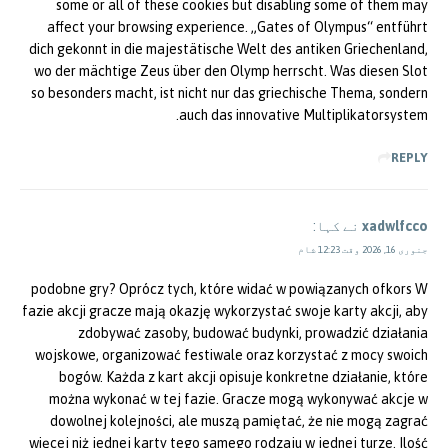
some or all of these cookies but disabling some of them may
affect your browsing experience. „Gates of Olympus“ entführt
dich gekonnt in die majestätische Welt des antiken Griechenland,
wo der mächtige Zeus über den Olymp herrscht. Was diesen Slot
so besonders macht, ist nicht nur das griechische Thema, sondern
auch das innovative Multiplikatorsystem.
REPLY
xadwlfcco
نے کہا:
جنوری 16, 2026 وقت 12:23 شام
podobne gry? Oprócz tych, które widać w powiązanych ofkors W
fazie akcji gracze mają okazję wykorzystać swoje karty akcji, aby
zdobywać zasoby, budować budynki, prowadzić działania
wojskowe, organizować festiwale oraz korzystać z mocy swoich
bogów. Każda z kart akcji opisuje konkretne działanie, które
można wykonać w tej fazie. Gracze mogą wykonywać akcje w
dowolnej kolejności, ale muszą pamiętać, że nie mogą zagrać
więcej niż jednej karty tego samego rodzaju w jednej turze. Ilość