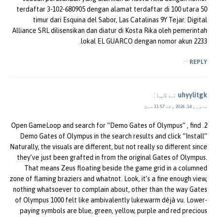
terdaftar 3-102-680905 dengan alamat terdaftar di 100 utara 50
timur dari Esquina del Sabor, Las Catalinas 9Y Tejar. Digital
Alliance SRL dilisensikan dan diatur di Kosta Rika oleh pemerintah
lokal EL GUARCO dengan nomor akun 2233.
REPLY
uhyylitgk
نے کہا:
جنوری 14, 2026 وقت 11:57 صبح
2. Open GameLoop and search for “Demo Gates of Olympus” , find
Demo Gates of Olympus in the search results and click “Install”
Naturally, the visuals are different, but not really so different since
they’ve just been grafted in from the original Gates of Olympus.
That means Zeus floating beside the game grid in a columned
zone of flaming braziers and whatnot. Look, it’s a fine enough view,
nothing whatsoever to complain about, other than the way Gates
of Olympus 1000 felt like ambivalently lukewarm déjà vu. Lower-
paying symbols are blue, green, yellow, purple and red precious