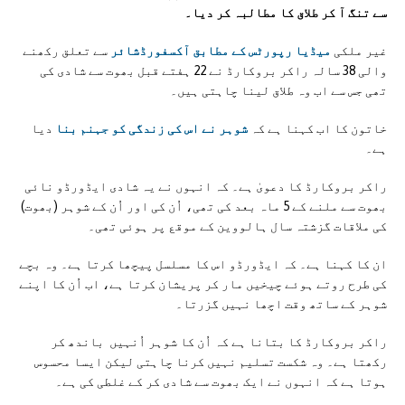
سے تنگ آ کر طلاق کا مطالبہ کر دیا۔
غیر ملکی
میڈیا رپورٹس کے مطابق آکسفورڈشائر
سے تعلق رکھنے
والی 38 سالہ راکر بروکارڈ نے 22 ہفتے قبل بھوت سے شادی کی
تھی جس سے اب وہ طلاق لینا چاہتی ہیں۔
خاتون کا اب کہنا ہے کہ
شوہر نے اس کی زندگی کو جہنم بنا
دیا
ہے۔
راکر بروکارڈ کا دعویٰ ہے۔ کہ انہوں نے یہ شادی ایڈورڈو نائی
بھوت سے ملنے کے 5 ماہ بعد کی تھی، اُن کی اور اُن کے شوہر (بھوت)
کی ملاقات گزشتہ سال ہالووین کے موقع پر ہوئی تھی۔
ان کا کہنا ہے۔ کہ ایڈورڈو اس کا مسلسل پیچھا کرتا ہے۔ وہ بچے
کی طرح روتے ہوئے چیخیں مار کر پریشان کرتا ہے، اب اُن کا اپنے
شوہر کے ساتھ وقت اچھا نہیں گزرتا۔
راکر بروکارڈ کا بتانا ہے کہ اُن کا شوہر اُنہیں باندھ کر
رکھتا ہے۔ وہ شکست تسلیم نہیں کرنا چاہتی لیکن ایسا محسوس
ہوتا ہے کہ انہوں نے ایک بھوت سے شادی کر کے غلطی کی ہے۔