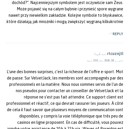
dochód?”. Najcenniejszym symbolem jest oczywiście sam Zeus.
Może pojawić się na całym bębnie i przynieść spore wygrane
nawet przy niewielkim zakładzie. Kolejne symbole to błyskawice,
które działają jak mnożniki i mogą zwiększyć wygraną kilkukrotnie.
REPLY
rtcuzejtl
نے کہا:
جنوری 18, 2026 وقت 3:02 صبح
L’une des bonnes surprises, c’est la richesse de l’offre e-sport. Mot
de passe: Sur VelvetJack, les membres sont accompagnés par des
professionnels en la matière. Nous nous sommes servis de l’un de
nos pseudos pour contacter un conseiller de VelvetJack et la
réponse ne s’est pas fait attendre. Ce support client est
professionnel et réactif, ce qui devrait rassurer les joueurs. À côté
de cela il faut savoir que plusieurs moyens de communication sont
disponibles, y compris la voie téléphonique que très peu de
casinos en ligne proposent. En cas de difficulté, vous pouvez
joindre votre assistance de 10 h à 22 h via : Waves of Poseidon est