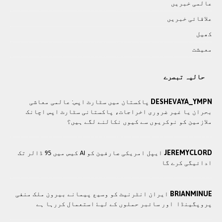
عالمی خبريں
علاقائی خبريں
کھيل
معيشت
حالیہ تبصرے
DESHEVAYA_YMPN
پاکستان میں سٹارٹ اپس: عالمی معاشی
بحران یا غیر ضروری اخراجات، پاکستانی سٹارٹ اپس اچانک
ملازمین کو نوکریوں سے کیوں نکالنے لگے ہیں؟
JEREMYCLORD
ایپل امریکی صارفین کو AI کیس میں 95 ڈالر تک
ادائیگی کرے گا
BRIANMINUE
ايران انٹرنيٹ کو وسيع پيمانے بيرون ملک منفی
پروپگينڈا اور سائبر حملوں کے ليۓ استعمال کررہا ہے