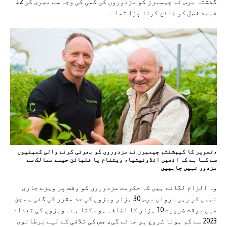
گذشتہ برس ٹم چیمبرز کو مزدوروں کی کمی کی وجہ سے بیری کی 12
فیصد فصل کو ضائع کرنا پڑا تھا۔
،تصویر کا کیپشنٹم چیمبرز نے مزدوروں کو بھرتی کرنے والی کمپنیوں
سے کہا ہے کہ انھیں انڈونیشیا، ویتنام یا فلپائن جیسے ممالک سے
مزدور نہیں چاہییں
وہ الزام لگاتے ہیں کہ حکومت مزدوروں کو وقت پر ویزے جاری
نہیں کر رہی۔ رواں برس 30 ہزار ویزوں کی حد مقرر کی گئی ہے جن
میں یوقت ضرورت 10 ہزار کا اضافہ ہو سکتا ہے۔ ویزوں کی تعداد
2023 سے کم ہونا شروع ہو جائے گی، جس کی تلافی کے لیے برطانوی