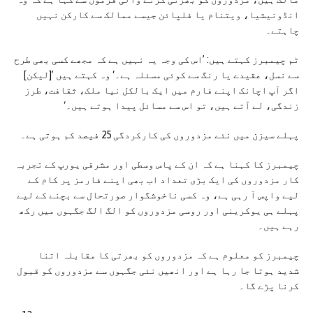
انڈونیشیا، ویتنام یا فلپائن جیسے ممالک سے کارکن نہیں
چاہتے۔
ٹم چیمبرز کہتے ہیں: ’اس کی وجہ یہ نہیں ہے کہ مجھے کسی بھی طرح
سے نسل، عقیدے یا رنگ سے کوئی مسئلہ ہے۔‘ وہ کہتے ہیں ’[لیکن]
اگر آپ اچانک اپنے فارم میں ایک بالکل نیا ملک، ثقافت، طرز
زندگی، لے آتے ہیں، تو اس سے مسائل پیدا ہوتے ہیں۔‘
پہلے سیزن میں نئے مزدوروں کی کارکردگی 25 فیصد کم ہوتی ہے۔
چیمبرز کا کہنا ہے کہ ان کے پاس وسطی اور مشرقی یورپ کے تجربہ
کار مزدوروں کی ایک بڑی تعداد اب بھی اپنے فارمز پر کام کے
لیے واپس آ رہی ہے، وہ کسی ناخوشگوار صورتحال سے بچنے کے لیے
پہلے ہی یوکرینی اور روسی مزدوروں کو الگ الگ جگہوں میں رکھ
رہے ہیں۔
چیمبرز کو معلوم ہے کہ مزدوروں کو بھرتی کا مقابلہ اتنا
شدید ہوتا جا رہا ہے اور انھیں نئی جگہوں سے مزدوروں کو قبول
کرنا پڑے گا۔