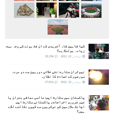
کیا شاہین شاہ آفریدی کے ان فٹ ہونے کی وجہ بہت
زیادہ بولنگ ہے؟
جولائی 22, 2022
30,296
نیوٹران ستارے: نئی خلائی دوربین سے دو مردہ
سورجوں کے تصادم کا نظارہ
جولائی 22, 2022
27,056
پاکستان میں سٹارٹ اپس: عالمی معاشی بحران یا
غیر ضروری اخراجات، پاکستانی سٹارٹ اپس
اچانک ملازمین کو نوکریوں سے کیوں نکالنے لگے
ہیں؟