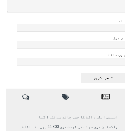
نام
ای میل
ویب سائٹ
اسپیس ایکس راکٹ کا حصہ چاند سے ٹکرا گیا
پاکستان میں سونے کی قیمت میں 11,300 روپے کا اضافہ