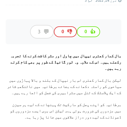
جون 14, 2022
3
💬
3
👎
👍
0
0
بال کمار کھتری نیپال میں چاول اور مٹر کاشت کرنے کا تجربہ
رکھتے ہیں۔ اس کے علاوہ وہ ٹور گائیڈ کے طور پر بھی کام کرتے
رہے ہیں۔
لیکن بال کمار کھتری اس بار نیپال کے بلند و بالا پہاڑوں میں
سیاحوں کو راستہ دکھانے کے بجائے برطانیہ میں ناٹنگھم شائر
کے ایک پلاسٹک کے ٹنل میں سٹرابیری کی فصل کو اٹھا رہے ہیں۔
برطانیہ کو اپنے پھل کو مارکیٹ تک پہنچانے کے لیے ہر سیزن
میں مزدورں کی ضرورت ہوتی ہے، لیکن اس برس ایسے مزدوروں کو
ڈھونڈنے کے لیے دور دراز علاقوں میں جانا پڑ رہا ہے۔