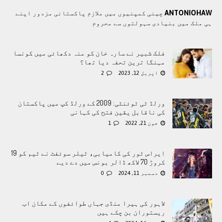
ANTONIOHAW
چينی کمپنيوں ميں ملازم پاکستانی مزدور اپنے
ہی ملک ميں بنيادی سہولتوں سے محروم
فلک شبیر نے سارہ خان کو منہ دکھائی میں کونسا
مہنگا ترین تحفہ دیا تھا؟
اپریل 12, 2023
2
ورلڈ ٹی ٹوئنٹی: 2009 کے ورلڈ کپ میں پاکستان
کی ناقابل یقین فتح کی کہانی
جون 21, 2022
1
ایراس ٹور کی کامیابی، ٹیلر سوئفٹ نے ٹیم کو 19
کروڑ 70 لاکھ ڈالر بونس میں دے دیے
دسمبر 11, 2024
0
لاہور کی ہیرا منڈی جہاں طوائفوں کے مکان اب
ریستوران بن چکے ہیں