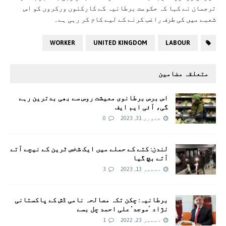
ترجمان نے کہا کہ حکومت برطانیہ کے کارکنوں ورکروں کو اس
شعبے میں کی طرف راغب کرنے کے لیے کام کر رہی ہے۔
WORKER
UNITED KINGDOM
LABOUR
متعلقہ مضامین
اس برس برطانوی معیشت روس سے بھی بدترین رہے
گی، آئی ایم ایف
جنوری 31, 2023
0
لندن: کتے کے حملے میں ایک شخص ٹرین کے نیچے آتے
آتے بچ گیا
دسمبر 13, 2023
3
برطانیہ: چکن تکہ مصالحہ نامی ڈش کے پاکستانی
نژاد ’موجد‘ علی احمد چل بسے
دسمبر 23, 2022
1