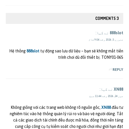
3 COMMENTS
888slot
نے کہا:
جنوری 5, 2026 وقت 9:04 شام
Hệ thống
888slot
tự động sao lưu dữ liệu – bạn sẽ không mất tiến
trình chơi dù đổi thiết bị. TONY01-06S
REPLY
XN88
نے کہا:
جون 24, 2026 وقت 11:44 صبح
Không giống với các trang web không rõ nguồn gốc,
XN88
đầu tư
nghiêm túc vào hệ thống quản lý rủi ro và bảo vệ người dùng. Tất
cả các giao dịch tài chính đều được mã hóa, đồng thời nền tảng
cung cấp công cụ tự kiểm soát cho người chơi như giới hạn đặt