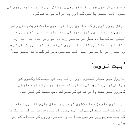
دوسروں کی طرح جینی ٹاسکر بھی پریشان ہیں کہ وہ شاید بیری کی
فصل اٹھا نہیں پائیں گے اور وہ خراب ہو جائے گی۔
برٹش بیری گرورز کے مطابق برطانیہ میں سافٹ فروٹ یعنی راس
بیری، بلیو بیری، گوز بیری کی پیداوار مسلسل بڑھ رہی ہے
لیکن اس کے ساتھ فصل خراب بھی زیادہ ہو رہی ہے۔ ’یہ اندازہ
لگانا بہت مشکل ہوتا ہے کہ بیری کی فصل کب تیار ہو گی لیکن جب
وہ تیار ہو جائے تو اسے اٹھانے میں دیر کی گنجائش نہیں ہے۔‘
’بہت نروس‘
ہارول میں مسٹر کھتری اور ان کے بھائی جیسے کارکنوں کو
رہائش فراہم کی جاتی ہے اور تمام مزدوروں کے لیے عارضی
گھروں میں مفت وائی فائی کی سہولت بھی مہیا کی گئی ہے۔
برطانوی فارمز محنت کشوں کو سال بہ سال واپس آنے پر آمادہ
کرنے کے لیے بہت کوشش کر رہے ہیں۔ اس کی وجہ یہ ہے کہ بریگزٹ
کے بعد سے یورپی یونین سے آنے والے مزدوروں کی تعداد کم ہو
چکی ہے۔