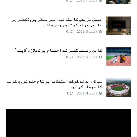
اگست 7, 2026
0
فیصل قریشی کا مطالبہ: غیر ملکی پروڈکشنز پر
مقامی مواد کو ترجیح دی جائے
اگست 5, 2026
0
کامن ویلتھ گیمز کے اختتام پر کھلاڑی ‘لاپتہ’
اگست 5, 2026
0
سی ڈی اے نے کرکٹ اسٹیڈیم پر کام جلد شروع کرنے
کا فیصلہ کر لیا
اگست 4, 2026
1