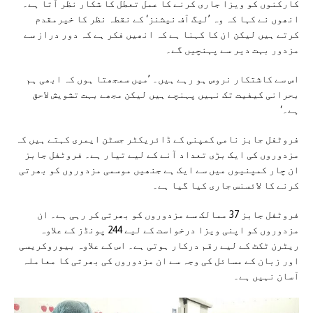
کارکنوں کو ویزا جاری کرنے کا عمل تعطل کا شکار نظر آتا ہے۔
انھوں نے کہا کہ وہ ’لیگ آف نیشنز‘ کے نقطہ نظر کا خیرمقدم
کرتے ہیں لیکن ان کا کہنا ہے کہ انھیں فکر ہے کہ دور دراز سے
مزدور بہت دیر سے پہنچیں گے۔
اس سے کاشتکار نروس ہو رہے ہیں۔ ’میں سمجھتا ہوں کہ ابھی ہم
بحرانی کیفیت تک نہیں پہنچے ہیں لیکن مجھے بہت تشویش لاحق
ہے۔‘
فروٹفل جابز نامی کمپنی کے ڈائریکٹر جسٹن ایمری کہتے ہیں کہ
مزدوروں کی ایک بڑی تعداد آنے کے لیے تیار ہے۔ فروٹفل جابز
ان چار کمپنیوں میں سے ایک ہے جنھیں موسمی مزدوروں کو بھرتی
کرنے کا لائسنس جاری کیا گیا ہے۔
فروٹفل جابز 37 ممالک سے مزدوروں کو بھرتی کر رہی ہے۔ ان
مزدوروں کو اپنی ویزا درخواست کے لیے 244 پونڈز کے علاوہ
ریٹرن ٹکٹ کے لیے رقم درکار ہوتی ہے۔ اس کے علاوہ بیوروکریسی
اور زبان کے مسائل کی وجہ سے ان مزدوروں کی بھرتی کا معاملہ
آسان نہیں ہے۔