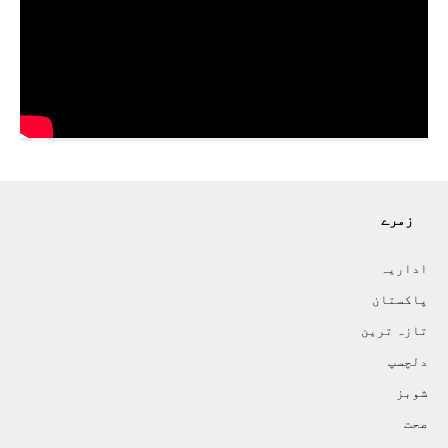
زمرے
اداريہ
پاکستان
تازہ ترين
دلچسپ
شوبز
صحت