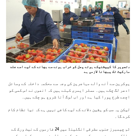
،تصویر کا کیپشنپکے ہوئے پھل کو خراب ہونے سے بچانے کے لیے اسے جلد
مارکیٹ تک پہچانا لازمی ہے
یوکرین سے آنے والے مہاجرین کی وجہ سے محکمہ داخلہ کے وسائل
ادھر لگ چکے ہیں۔ مسٹر ایمری کہتے ہیں کہ انھوں نے اس کمی کو
اچھے طرح پورا کیا ہے اور اب لوگ آنا شروع ہو چکے ہیں۔
لیکن یہ سب کو یقین دلانے کے لیے کافی نہیں ہے کہ نیا نظام کام
کرے گا۔
ٹم چیمبرز جنوب مشرقی انگلینڈ میں 24 فارموں کے نیٹ ورک کے
مالک ہیں، مزدوروں کو بھرتی کرنے والی فرموں سے کہا ہے کہ وہ