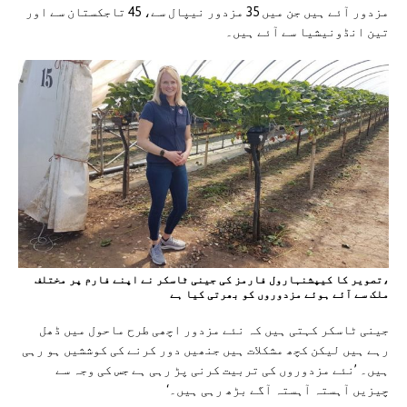
مزدور آئے ہیں جن میں 35 مزدور نیپال سے، 45 تاجکستان سے اور
تین انڈونیشیا سے آئے ہیں۔
،تصویر کا کیپشنہارول فارمز کی جینی ٹاسکر نے اپنے فارم پر مختلف
ملک سے آئے ہوئے مزدوروں کو بھرتی کیا ہے
جینی ٹاسکر کہتی ہیں کہ نئے مزدور اچھی طرح ماحول میں ڈھل
رہے ہیں لیکن کچھ مشکلات ہیں جنھیں دور کرنے کی کوششیں ہو رہی
ہیں۔ ’نئے مزدوروں کی تربیت کرنی پڑ رہی ہے جس کی وجہ سے
چیزیں آہستہ آہستہ آگے بڑھ رہی ہیں۔‘