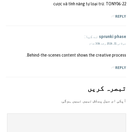
cược và tính năng tự loại trừ. TONY06-22
REPLY
sprunki phase
نے کہا:
جولائی 31, 2026 وقت 3:06 شام
Behind-the-scenes content shows the creative process.
REPLY
تبصرہ کريں
آپکی ای ميل پبلش نہيں نہيں ہوگی.