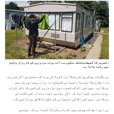
،تصویر کا کیپشنمختلف ملکوں سے آئے ہوئے مزدوروں کو کاروان ہاؤسز
میں رکھا جاتا ہے
بریگزٹ، یوکرین کی جنگ اور کووڈ کی وبا کے مجموعی اثر کی وجہ
سے ایک برطانوی پارلیمانی کمیٹی نے رواں برس اپریل میں
برطانیہ میں خوراک کے شعبے میں مزدوروں کی کمی کا ذکر کرتے
ہوئے متنبہ کیا تھا کہ اگر مناسب اقدامات نہ کیے گئے تو
برطانیہ میں خوراک کی دستیابی کو خطرات لاحق ہو جائیں گے۔
بی ایس ایف کے چیئرمین نک مارسٹن کا کہنا ہے کہ موسمی