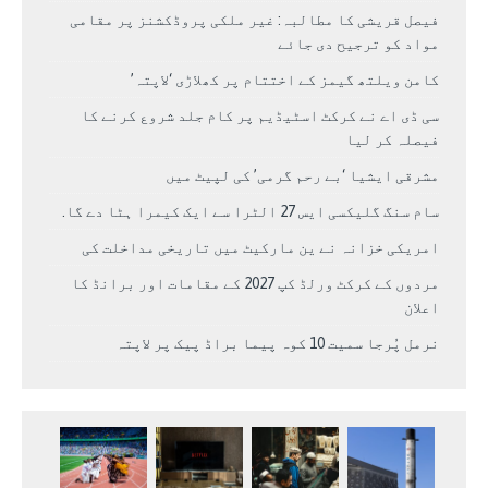
فیصل قریشی کا مطالبہ: غیر ملکی پروڈکشنز پر مقامی
مواد کو ترجیح دی جائے
کامن ویلتھ گیمز کے اختتام پر کھلاڑی ‘لاپتہ’
سی ڈی اے نے کرکٹ اسٹیڈیم پر کام جلد شروع کرنے کا
فیصلہ کر لیا
مشرقی ایشیا ‘بے رحم گرمی’ کی لپیٹ میں
سام سنگ گلیکسی ایس 27 الٹرا سے ایک کیمرا ہٹا دے گا.
امریکی خزانہ نے ین مارکیٹ میں تاریخی مداخلت کی
مردوں کے کرکٹ ورلڈ کپ 2027 کے مقامات اور برانڈ کا
اعلان
نرمل پُرجا سمیت 10 کوہ پیما براڈ پیک پر لاپتہ