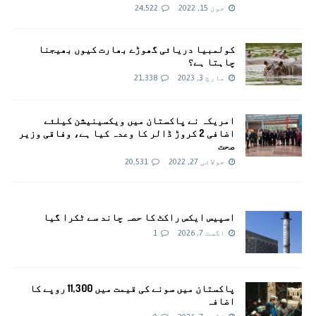
جون 15, 2022
24,522
کولمبیا دریائی گھوڑے بھارت کیوں بھیجنا
چاہتا ہے؟
مارچ 3, 2023
21,338
امريکہ نے پاکستان میں ویکسینیشن کیلئے
اضافی 2 کروڑ ڈالر کا وعدہ کیا ہے، وفاقی وزیر
صحت
جولائی 27, 2022
20,531
اسپیس ایکس راکٹ کا حصہ چاند سے ٹکرا گیا
اگست 7, 2026
1
پاکستان میں سونے کی قیمت میں 11,300 روپے کا
اضافہ