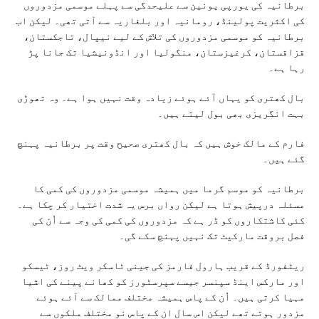
برطانیہ کی یورپی یونین سے علیحدگی سے پہلے موسمی مزدوروں
کی اکثریت پولینڈ، رومانیہ اور بلغاریہ سے آتی تھی۔ لیکن اب
برطانیہ کو موسمی مزدوروں کی تلاش کے لیے نیپال، تاجکستان،
قزاقستان، کرغیزستان، منگولیا اور انڈونیشیا تک جانا پڑ
رہا ہے۔
بال کھتری کو یہاں آئے ہوئے زیادہ وقت نہیں ہوا ہے۔ وہ تھوڑی
بہت انگریزی بھی بول لیتے ہیں۔
فارم کے مالک خوش ہیں کہ بال کھتری صحیح وقت پر برطانیہ پہنچ
گئے ہیں۔
برطانیہ کو موسم گرما میں ہمیشہ موسمی مزدوروں کی کمی کا
مسئلہ درپیش ہوتا ہے لیکن رواں برس یہ شدت اختیار کر چکا ہے۔
کئی کاشتکاروں کو ڈر ہے کہ مزدوروں کی کمی کی وجہ سے اُن کی
فصل بروقت مارکیٹ تک نہیں پہنچ سکے گی۔
ریٹفورڈ کے قریب ہارول فارمز کی جینی ٹاسکر ویٹ روز، ٹیسکو
اور مارکس اینڈ سپنسر جیسے سپرسٹورز کو کھانے پینے کی اشیا
مہیا کرتی ہیں۔ اُن کے پاس ہمیشہ مختلف ممالک سے آئے ہوئے
مزدور ہوتے تھے لیکن اس سال ان کے پاس نو مختلف ملکوں سے