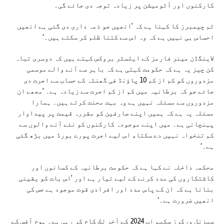
کارکنوں اور آٹومیشن پر زیادہ توجہ دی جائے گی۔
ٹم چیمبرز کا کہنا ہے کہ ’انھیں جو ذمہ داری دی گئی ہے انھیں
احساس ہی نہیں ہے کہ وہ اس سے کتنا ظلم کر سکتے ہیں۔‘
لاینگڈن مینر فارمز کے ایلسٹر بروکس کہتے ہیں کہ دوسری تباہ
کن چیز یہ ہے کہ حکومت کہتی ہے کہ باہر سے آنے والے موسمی
مزدوروں کو کم از کم 10 پاؤنڈ فی گھنٹہ کے حساب سے اجرت دی
جائے جو کہ برطانیہ میں کم از کم اجرت سے زیادہ ہے۔ ’مجھے ان
مزدوروں سے مسئلہ نہیں ہے وہ بہت محنت کرتے ہیں۔ ہمارا
مسئلہ یہ ہے کہ ہمیں اپنے صارفین کو مقررہ قیمت پر پیداوار
پہنچانی ہے۔ میں اپنے موجودہ کارکنوں کو نئے آنے والوں سے
کم تنخواہ نہیں دے سکتا، اس لیے اجرت پورے بورڈ میں بڑھ گئی
ہے۔‘
محکمہ داخلہ نے کہا ہے کہ حکومت برطانیہ کے کسانوں اور
کاشتکاروں کی مدد کرنے کے لیے تیار ہے اور ’اس بات کو یقینی
بنانا ہے کہ ان کے پاس مدد اور افرادی قوت موجود ہے جس کی
انھیں ضرورت ہے۔‘
سیزنل ورکرز سکیم اب 2024 کے آخر تک کام کر رہی ہے۔ ہوم آفس کے