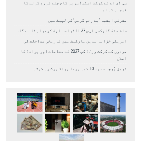
سی ڈی اے نے کرکٹ اسٹیڈیم پر کام جلد شروع کرنے کا
فیصلہ کر لیا
مشرقی ایشیا ‘بے رحم گرمی’ کی لپیٹ میں
سام سنگ گلیکسی ایس 27 الٹرا سے ایک کیمرا ہٹا دے گا.
امریکی خزانہ نے ین مارکیٹ میں تاریخی مداخلت کی
مردوں کے کرکٹ ورلڈ کپ 2027 کے مقامات اور برانڈ کا
اعلان
نرمل پُرجا سمیت 10 کوہ پیما براڈ پیک پر لاپتہ