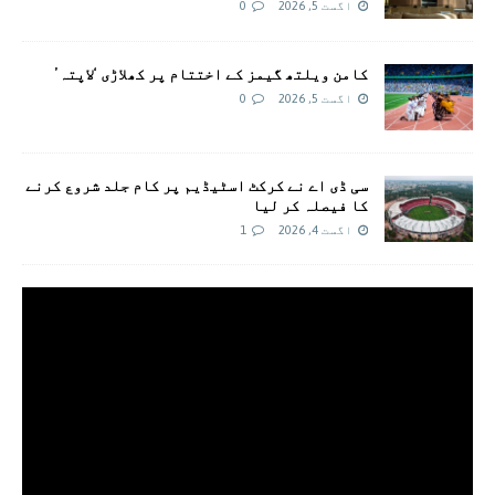
اگست 5, 2026
0
کامن ویلتھ گیمز کے اختتام پر کھلاڑی ‘لاپتہ’
اگست 5, 2026
0
سی ڈی اے نے کرکٹ اسٹیڈیم پر کام جلد شروع کرنے
کا فیصلہ کر لیا
اگست 4, 2026
1