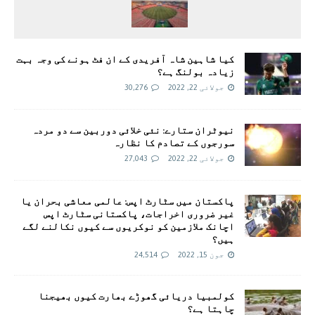
کیا شاہین شاہ آفریدی کے ان فٹ ہونے کی وجہ بہت
زیادہ بولنگ ہے؟
جولائی 22, 2022
30,276
نیوٹران ستارے: نئی خلائی دوربین سے دو مردہ
سورجوں کے تصادم کا نظارہ
جولائی 22, 2022
27,043
پاکستان میں سٹارٹ اپس: عالمی معاشی بحران یا
غیر ضروری اخراجات، پاکستانی سٹارٹ اپس
اچانک ملازمین کو نوکریوں سے کیوں نکالنے لگے
ہیں؟
جون 15, 2022
24,514
کولمبیا دریائی گھوڑے بھارت کیوں بھیجنا
چاہتا ہے؟