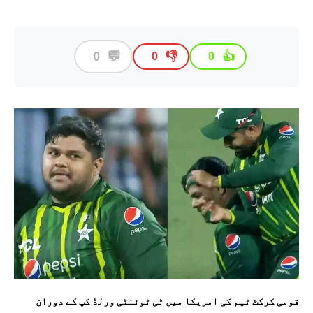
💬
0
👎
👍
0
0
قومی کرکٹ ٹیم کی امریکا میں ٹی ٹوئنٹی ورلڈ کپ کے دوران