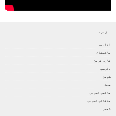
زمرے
اداريہ
پاکستان
تازہ ترين
دلچسپ
شوبز
صحت
عالمی خبريں
علاقائی خبريں
کھيل