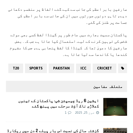
صارفین بابر اعظم کی جانب سے کہے گئے الفاظ پر منقسم دکھائی
دیے، تاہم دونوں صورتوں میں ان کی جانب سے بابر اعظم کی
جسامت پر طنز کی گئی۔
پاکستان سمیت بھارت میں عام طور پر گینڈا لفظ کسی بھی موٹے
شخص کی توہین کرنے کے لیے. استعمال کیا جاتا ہے جب کہ. بعض
صارفین کا دعویٰ تھا کہ کینڈا کا لفظ پنجابی ہے، جس کا مفہوم
کندھا یا کاندھا سے لیا جاتا ہے۔
T20
SPORTS
PAKISTAN
ICC
CRICKET
متعلقہ مضامین
ایشین 6 ریڈ چیمپئن شپ: پاکستان کے تینوں
کھلاڑی ناک آؤٹ مرحلے میں پہنچ گئے
جون 25, 2025
1
گزشتہ سال کی نسبت اس بار پہلے 2 دن میں ریکارڈ