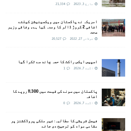
مارچ 3, 2023
21,334
امريکہ نے پاکستان میں ویکسینیشن کیلئے
اضافی 2 کروڑ ڈالر کا وعدہ کیا ہے، وفاقی وزیر
صحت
جولائی 27, 2022
20,527
اسپیس ایکس راکٹ کا حصہ چاند سے ٹکرا گیا
اگست 7, 2026
1
پاکستان میں سونے کی قیمت میں 11,300 روپے کا
اضافہ
اگست 7, 2026
0
فیصل قریشی کا مطالبہ: غیر ملکی پروڈکشنز پر
مقامی مواد کو ترجیح دی جائے