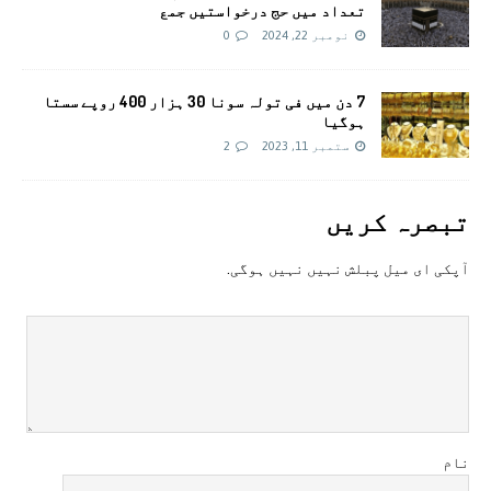
تعداد میں حج درخواستیں جمع
نومبر 22, 2024
0
7 دن میں فی تولہ سونا 30 ہزار 400 روپے سستا
ہوگیا
ستمبر 11, 2023
2
تبصرہ کريں
آپکی ای ميل پبلش نہيں نہيں ہوگی.
نام