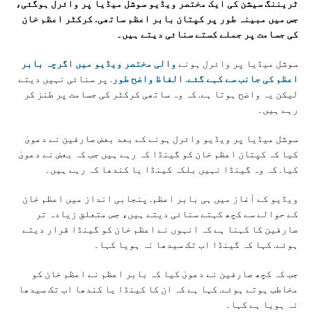
ٹریننگ سیشن کی ایک مختصر ویڈیو سوشل میڈیا پر وائرل ہوگئی،
جس میں مبینہ طور پر کپتان بابر اعظم ساتھی. کرکٹر اعظم خان
کی جسامت پر جملے کستے سنائی دیتے ہیں۔
سوشل میڈیا پر وائرل ہونے
والی مختصر ویڈیو میں اگرچہ بابر
اعظم کی جانب سے کہے گئے. الفاظ واضح طور
. پر سنائی نہیں دیتے
لیکن یہ واضح ہوتا ہے. کہ وہ ساتھی کرکٹر کی جسامت پر طنز کر
رہے ہیں۔
سوشل میڈیا پر ویڈیو وائرل ہونے کے بعد بعض صارفین نے دعویٰ
کیا کہ کپتان اعظم خان کو گینڈا کہ رہے ہیں جب کہ بعض نے دعویٰ
کیا. کہ وہ گینڈا نہیں بلکہ کینڈا یا کندھا کہ رہے ہیں۔
ویڈیو کے آغاز میں ہی بابر اعظم. پنجابی انداز میں اعظم خان
کے حوالے سے کچھ کہتے سنائی دیتے ہیں، جس متعلق زیادہ تر
صارفین کا کہنا ہے کہ انہوں نے اعظم خان کو گینڈا قرار دیتے
ہوئے. کہا کہ گینڈا اب تک سیدھا نہ ہویا کہا۔
جب کہ کچھ صارفین نے دعویٰ کیا کہ بابر اعظم نے اعظم خان کو
مخاطب ہوتے ہوئے. کہا ہے کہ ان کا کینڈا یا کندھا اب تک سیدھا
نہ ہویا ہے کہا۔