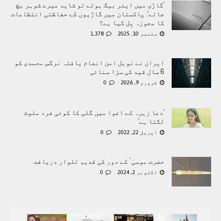
’گاڑی میں ایئر بیگ ہوتے تو شاید میرے شوہر بچ
جاتے‘: پاکستان میں گاڑیوں کے حفاظتی انتظامات
کا مجوزہ بِل کیا ہے؟
ستمبر 10, 2025
1,378
ایران نے نوبل امن انعام یافتہ نرگس محمدی کو
6 سال قید کی سزا سنائی
فروری 9, 2026
0
’دعا زہرہ کے اغوا میں گلی کا کوئی فرد ملوث
لگتا ہے‘
اپریل 22, 2022
0
حضرت موسیٰ ؑ کے دور کی قدیم تلوار دریافت
اکتوبر 2, 2024
0