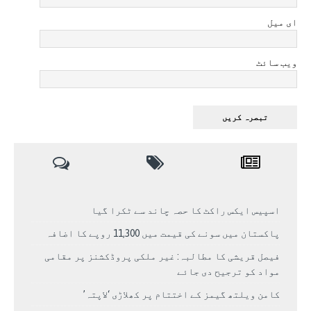
ای میل
ویب سائٹ
اسپیس ایکس راکٹ کا حصہ چاند سے ٹکرا گیا
پاکستان میں سونے کی قیمت میں 11,300 روپے کا اضافہ
فیصل قریشی کا مطالبہ: غیر ملکی پروڈکشنز پر مقامی
مواد کو ترجیح دی جائے
کامن ویلتھ گیمز کے اختتام پر کھلاڑی ‘لاپتہ’