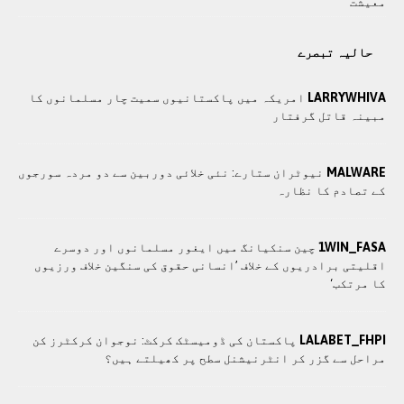
معيشت
حالیہ تبصرے
LARRYWHIVA
امریکہ میں پاکستانیوں سمیت چار مسلمانوں کا
مبینہ قاتل گرفتار
MALWARE
نیوٹران ستارے: نئی خلائی دوربین سے دو مردہ سورجوں
کے تصادم کا نظارہ
1WIN_FASA
چین سنکیانگ میں ایغور مسلمانوں اور دوسرے
اقلیتی برادريوں کے خلاف ’انسانی حقوق کی سنگین خلاف ورزیوں
کا مرتکب‘
LALABET_FHPI
پاکستان کی ڈومیسٹک کرکٹ: نوجوان کرکٹرز کن
مراحل سے گزر کر انٹرنیشنل سطح پر کھیلتے ہیں؟