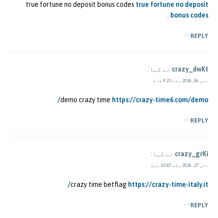
true fortune no deposit bonus codes
true fortune no deposit
.
bonus codes
REPLY
crazy_dwKt
نے کہا:
مئی 26, 2026 وقت 9:23 شام
demo crazy time
https://crazy-time6.com/demo/
REPLY
crazy_grKi
نے کہا:
مئی 27, 2026 وقت 10:47 صبح
crazy time betflag
https://crazy-time-italy.it/
REPLY