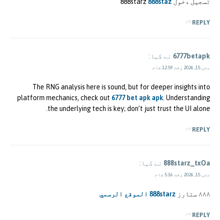
تسجيل دخول 888starz
888staz
REPLY
6777betapk
نے کہا:
مئی 15, 2026 وقت 12:59 شام
The RNG analysis here is sound, but for deeper insights into
platform mechanics, check out
6777 bet apk apk
. Understanding
the underlying tech is key; don’t just trust the UI alone.
REPLY
888starz_txOa
نے کہا:
مئی 15, 2026 وقت 5:16 شام
٨٨٨ ستارز
888starz الموقع الرسمي
REPLY