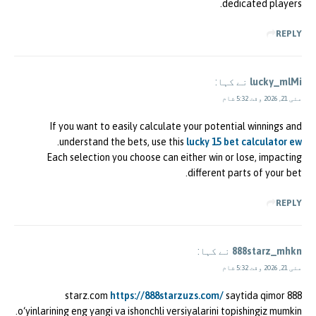
dedicated players.
REPLY
lucky_mlMi
نے کہا:
مئی 21, 2026 وقت 5:32 شام
If you want to easily calculate your potential winnings and
.
understand the bets, use this
lucky 15 bet calculator ew
Each selection you choose can either win or lose, impacting
different parts of your bet.
REPLY
888starz_mhkn
نے کہا:
مئی 21, 2026 وقت 5:32 شام
https://888starzuzs.com/
saytida qimor
888 starz.com
o‘yinlarining eng yangi va ishonchli versiyalarini topishingiz mumkin.