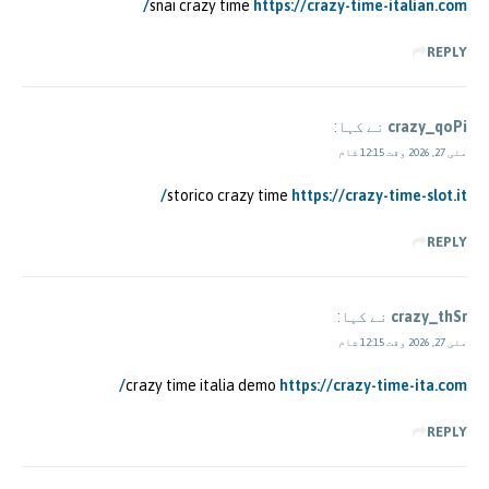
snai crazy time
https://crazy-time-italian.com/
REPLY
crazy_qoPi
نے کہا:
مئی 27, 2026 وقت 12:15 شام
storico crazy time
https://crazy-time-slot.it/
REPLY
crazy_thSr
نے کہا:
مئی 27, 2026 وقت 12:15 شام
crazy time italia demo
https://crazy-time-ita.com/
REPLY