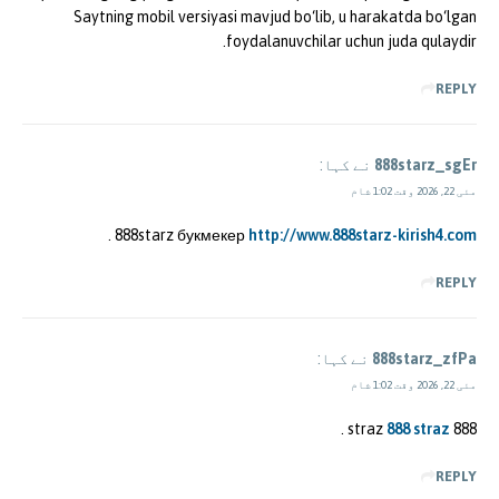
Saytning mobil versiyasi mavjud bo‘lib, u harakatda bo‘lgan
foydalanuvchilar uchun juda qulaydir.
REPLY
888starz_sgEr
نے کہا:
مئی 22, 2026 وقت 1:02 شام
.
888starz букмекер
http://www.888starz-kirish4.com
REPLY
888starz_zfPa
نے کہا:
مئی 22, 2026 وقت 1:02 شام
.
888 straz
888 straz
REPLY