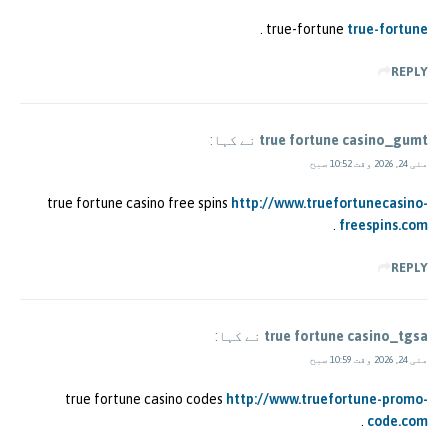
.
true-fortune
true-fortune
REPLY
true fortune casino_gumt
نے کہا:
مئی 24, 2026 وقت 10:52 صبح
true fortune casino free spins
http://www.truefortunecasino-
.
freespins.com
REPLY
true fortune casino_tgsa
نے کہا:
مئی 24, 2026 وقت 10:59 صبح
true fortune casino codes
http://www.truefortune-promo-
.
code.com