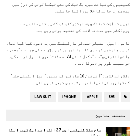
کمپنیوں کی قیادت میں. بگ ٹیک کی نئی ٹیکنالوجی کی دوڑ میں
پیچھے رہ جانے کا خلا پورا کیا جا سکے۔
ایپل کے آؤٹ گوئنگ چیف ایگزیکٹو ٹم کک پر کئی سالوں سے
پروڈکٹس میں جدت نہ لانے. کی تنقید ہوتی رہی ہے۔
تاہم، ایپل انٹیلی جنس کی مارکیٹنگ میں یہ دعویٰ کیا گیا تھا.
کہ یہ صارفین کو سری کا نیا اور بہتر ورژن دے گی جو اسے "محدود
وائس انٹرفیس” سے "مکمل ذاتی AI اسسٹنٹ” میں تبدیل کر دے گی،
جو مبینہ طور پر جھوٹا تھا۔
وکلاء نے لکھا: "آئی فون 16 صارفین کو بغیر. ‘ایپل انٹیلی جنس’
کے ڈیلیور کیا گیا. اور بہتر سری کبھی نہیں آئی
LAW SUIT
IPHONE
APPLE
$95
متعلقہ مضامین
سام سنگ گلیکسی ایس 27 الٹرا سے ایک کیمرا ہٹا
دے گا.