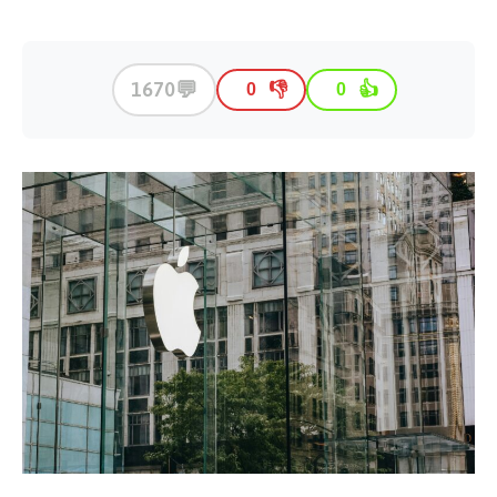
💬
1670
👎
👍
0
0