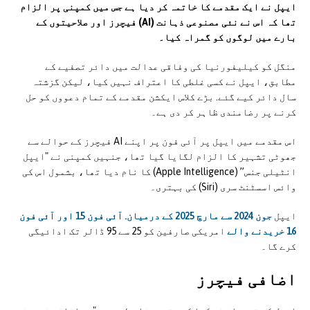
ایپل نے ایک مقدمے کا خاتمہ کر دیا ہے جس میں کمپنی پر الزام
تھا کہ اس نے نئی مصنوعی ذہانت (AI) فیچرز اور صلاحیتوں کے
بارے میں لوگوں کو گمراہ کیا۔
منگل کو کیلیفورنیا کی وفاقی عدالت میں دائر تصفیے کے
مطابق، ایپل نے کسی غلطی کا اعتراف نہیں کیا، لیکن گزشتہ
سال دائر کیے گئے. بڑے کلاس ایکشن مقدمے کے تمام دعووں کو حل
کرنے پر رضامندی ظاہر کر دی ہے۔
اس مقدمے میں ایپل پر آئی فون پر اپنے AI فیچرز کے حوالے سے
جھوٹی تشہیر کا الزام لگایا گیا تھا، جنہیں کمپنی نے "ایپل
انٹیلی جنس” (Apple Intelligence) کا نام دیا تھا، بشمول اس کی
وائس اسسٹنٹ سری (Siri) کی بہتری۔
ایپل
جون 2024 سے مارچ 2025 کے درمیان. آئی فون 15 اور آئی فون
16 خریدنے والے
امریکی صارفین کو 25 سے 95 ڈالر تک ادائیگی
کرے گا۔
اضافی فیچرز