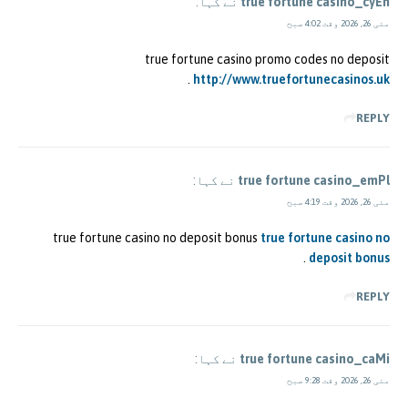
true fortune casino_cyEn
نے کہا:
مئی 26, 2026 وقت 4:02 صبح
true fortune casino promo codes no deposit
.
http://www.truefortunecasinos.uk
REPLY
true fortune casino_emPl
نے کہا:
مئی 26, 2026 وقت 4:19 صبح
true fortune casino no deposit bonus
true fortune casino no
.
deposit bonus
REPLY
true fortune casino_caMi
نے کہا:
مئی 26, 2026 وقت 9:28 صبح