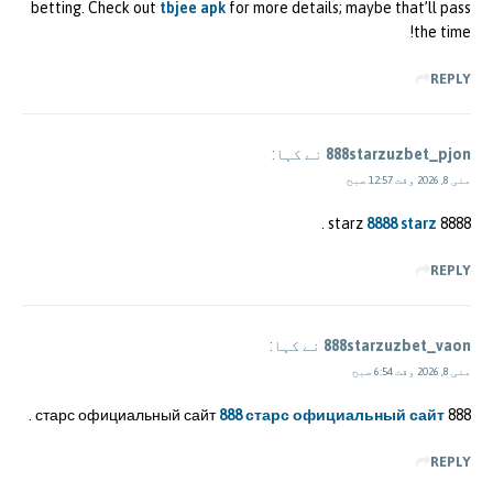
betting. Check out
tbjee apk
for more details; maybe that’ll pass
the time!
REPLY
888starzuzbet_pjon
نے کہا:
مئی 8, 2026 وقت 12:57 صبح
.
8888 starz
8888 starz
REPLY
888starzuzbet_vaon
نے کہا:
مئی 8, 2026 وقت 6:54 صبح
.
888 старс официальный сайт
888 старс официальный сайт
REPLY