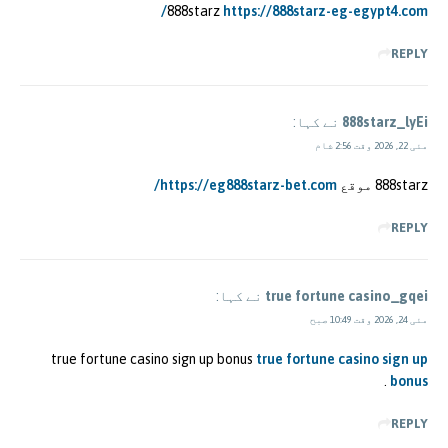
888starz
https://888starz-eg-egypt4.com/
REPLY
888starz_lyEi
نے کہا:
مئی 22, 2026 وقت 2:56 شام
888starz موقع
https://eg888starz-bet.com/
REPLY
true fortune casino_gqei
نے کہا:
مئی 24, 2026 وقت 10:49 صبح
true fortune casino sign up bonus
true fortune casino sign up
.
bonus
REPLY