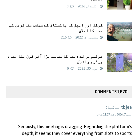
اگست 3, 2026
0
گوگل اور ایپل کا پاکستان کے سیلاب متاثرین کی
مدد کا اعلان
ستمبر 2, 2022
216
یوٹیوبر نے دنیا کا سب سے بڑا آئی فون بنا لیا،
ویڈیو وائرل
جون 30, 2023
0
1,670 COMMENTS
tbjee
نے کہا:
مئی 7, 2026 وقت 11:27 شام
Seriously, this meeting is dragging. Regarding the platform’s
depth, it seems they cover everything from slots to sports