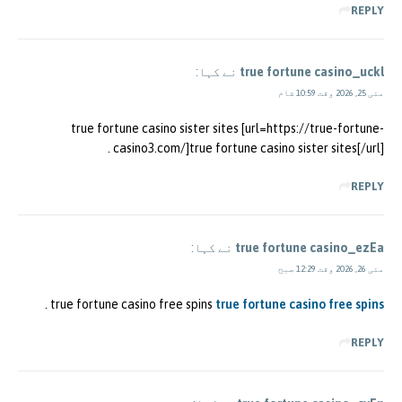
REPLY
true fortune casino_uckl
نے کہا:
مئی 25, 2026 وقت 10:59 شام
true fortune casino sister sites [url=https://true-fortune-
casino3.com/]true fortune casino sister sites[/url] .
REPLY
true fortune casino_ezEa
نے کہا:
مئی 26, 2026 وقت 12:29 صبح
.
true fortune casino free spins
true fortune casino free spins
REPLY