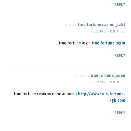
REPLY
true fortune casino_tzSt
نے کہا:
مئی 24, 2026 وقت 10:59 صبح
.
true fortune login
true fortune login
REPLY
true fortune_suen
نے کہا:
مئی 25, 2026 وقت 10:05 شام
true fortune casin no deposit bonus
http://www.true-fortune-
.
gb.com/
REPLY