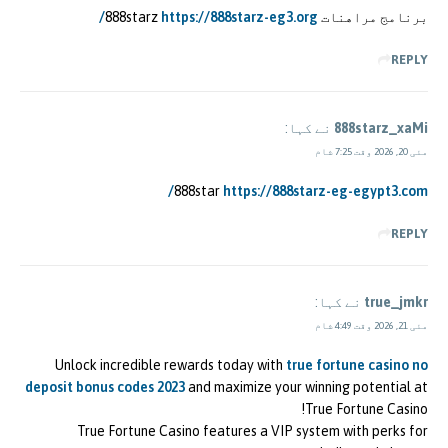
برنامج مراهنات 888starz
https://888starz-eg3.org/
REPLY
888starz_xaMi
نے کہا:
مئی 20, 2026 وقت 7:25 شام
888star
https://888starz-eg-egypt3.com/
REPLY
true_jmkr
نے کہا:
مئی 21, 2026 وقت 4:49 شام
Unlock incredible rewards today with
true fortune casino no
deposit bonus codes 2023
and maximize your winning potential at
True Fortune Casino!
True Fortune Casino features a VIP system with perks for