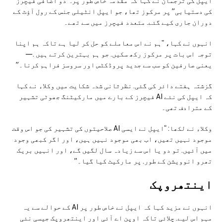
ایپل کی ترجمان نے کہا کہ مقدمہ خاص طور پر. "دو اضافی فیچرز
کی دستیابی” پر مرکوز تھا، جو ایپل انٹیلی جنس کے رول آؤٹ کے
دوران جاری کیے گئے. متعدد فیچرز میں سے تھے۔
انہوں نے کہا، "ہم نے اس معاملے کو حل کر لیا ہے تاکہ ہم اپنا
توجہ اس بات پر مرکوز رکھ سکیں. جو ہم بہترین کرتے ہیں .—
یعنی صارفین کو سب سے جدید پروڈکٹس اور سروسز فراہم کرنا۔”
گزشتہ ہفتے دائر کی گئی. نظرثانی شدہ شکایت میں وکلاء نے کہا
کہ ایپل کی نئے AI فیچرز کے بارے میں مارکیٹنگ جھوٹی تشہیر
کے مترادف تھی۔
وکلاء نے لکھا: "ایپل نے ایسی AI صلاحیتوں کی تشہیر کی جو اس وقت
موجود نہیں تھیں، اب بھی موجود نہیں ہیں، اور اگر کبھی وجود
میں آئیں. تو دو یا اس سے زیادہ سال لگیں گے، اور انہیں بریک
تھرو انوویشن کے طور. پر مارکیٹ کیا گیا۔”
اینتھروپک
انہوں نے مزید کہا کہ ایپل نے خاص طور پر AI کے حوالے سے یہ
مہم اس لیے. چلائی تاکہ اوپن اے آئی اور اینتھروپک جیسی نئی