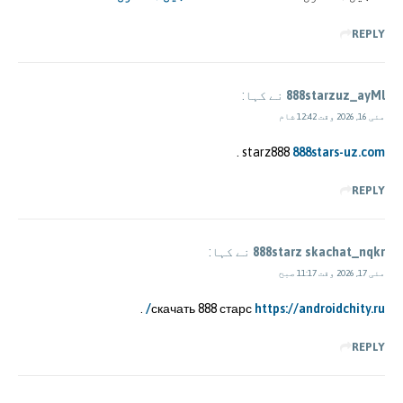
REPLY
888starzuz_ayMl
نے کہا:
مئی 16, 2026 وقت 12:42 شام
.
starz888
888stars-uz.com
REPLY
888starz skachat_nqkr
نے کہا:
مئی 17, 2026 وقت 11:17 صبح
.
скачать 888 старс
https://androidchity.ru/
REPLY