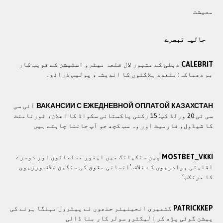
معيشت
حالیہ تبصرے
CALEBRIT
دہلی کے مشہور لال قلعہ میٹرو اسٹیشن کے قریب کار
بم دھماکہ: متعدد ہلاکتوں کا انديشہ، پولیس ذرائع۔
ВАКАНСИИ С ЕЖЕДНЕВНОЙ ОПЛАТОЙ КАЗАХСТАН
آئی سی
سی ٹی 20 ورلڈ کپ: 15 رکنی پاکستانی سکواڈ کا اعلان، ٹورنامنٹ
کا شیڈول، فارمیٹ اور وہ سب کچھ جو آپ جاننا چاہتے ہیں
MOSTBET_VKKI
چین سنکیانگ میں ایغور مسلمانوں اور دوسرے
اقلیتی برادريوں کے خلاف ’انسانی حقوق کی سنگین خلاف ورزیوں
کا مرتکب‘
PATRICKKEP
کشمیری انجینیئر جنھوں نے پیٹرول مہنگا ہونے کی
پیشن گوئی پڑھ کر الیکٹرو سولر کار بنا ڈالی