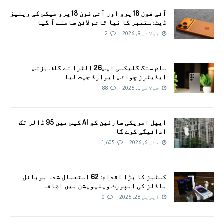
آئی فون 18 پرو اور آئی فون 18 پرو میکس کی ریلیز
ڈیٹ: ستمبر کا نیا ٹائم لائن سامنے آ گیا
جولائی 9, 2026
2
سام سنگ گلیکسی ايس26 الٹرا نے گلف بزنس
ایڈیٹرز چوائس ایوارڈ جیت لیا
جولائی 1, 2026
88
ایپل امریکی صارفین کو AI کیس میں 95 ڈالر تک
ادائیگی کرے گا
مئی 6, 2026
1,605
کسٹمز کا بڑا اقدام: 62 استعمال شدہ موبائل
ماڈلز کی امپورٹ ویلیویشن میں اضافہ
اپریل 28, 2026
0