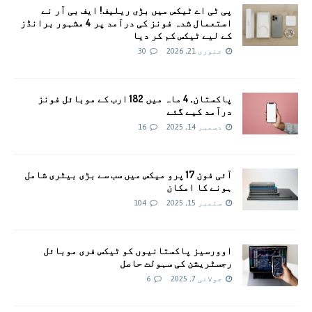
پی ٹی اے ٹیکس میں بڑی ریلیف! ایف بی آر نے
استعمال شدہ فونز کی درآمد پر 4 مشہور برانڈز
کے لیے ٹیکس کم کر دیا
جنوری 21, 2026
30
پاکستان, 4 ماہ میں 182 ارب کے موبائل فونز
درآمد کیے گئے
دسمبر 14, 2025
16
آئی فون 17 پرو میکس میں سب سے بڑی بیٹری شامل
ہونے کا امکان
ستمبر 15, 2025
104
اوورسیز پاکستانیوں کو ٹیکس فری موبائل
رجسٹریشن کی سہولت حاصل
جولائی 7, 2025
6