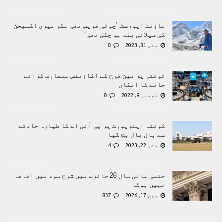
ماؤنٹ ایورسٹ: ’چوٹی قریب تھی مگر میری آکسیجن
کی سپلائی بند ہو چکی تھی‘
مئی 31, 2023
0
ٹوئٹر پر تین طرح کے اکاؤنٹس متعارف کرائے
جانے کا امکان
نومبر 9, 2022
0
کوئٹہ ایئرپورٹ پر پی آئی اے کا طیارہ حادثے
سے بال بال بچ گیا
مئی 22, 2023
4
حتمی مالی سال 26 جائزے میں شرح سود میں اضافہ
نہیں ہوگا
جون 17, 2026
837