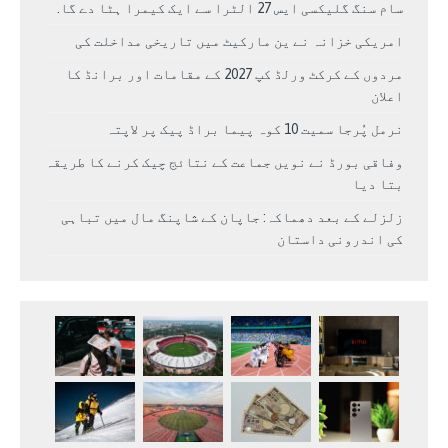
سام سنگ گلیکسی ایس 27 الٹرا سے ایک کیمرا ہٹا دے گا.
امریکی خزانہ نے ین مارکیٹ میں تاریخی مداخلت کی
مردوں کے کرکٹ ورلڈ کپ 2027 کے مقامات اور برانڈ کا
اعلان
نرمل پُرجا سمیت 10 کوہ پیما براڈ پیک پر لاپتہ
وفاقی بورڈ نے نویں جماعت کے نتائج چیک کرنے کا طریقہ
بتا دیا
زلزلے کے بعد دھماکہ: جاپان کے شاپنگ مال میں تباہی
کی اندرونی داستان