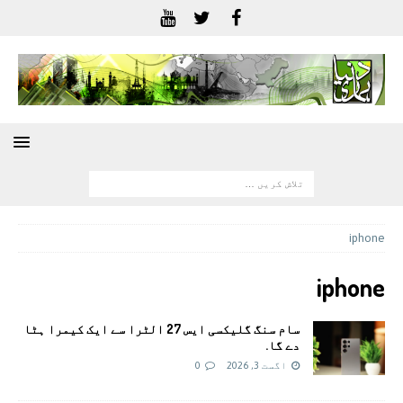
iphone
iphone
سام سنگ گلیکسی ایس 27 الٹرا سے ایک کیمرا ہٹا
دے گا.
اگست 3, 2026
0