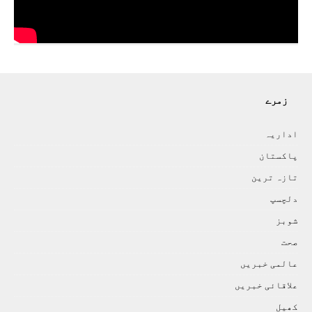
زمرے
اداريہ
پاکستان
تازہ ترين
دلچسپ
شوبز
صحت
عالمی خبريں
علاقائی خبريں
کھيل