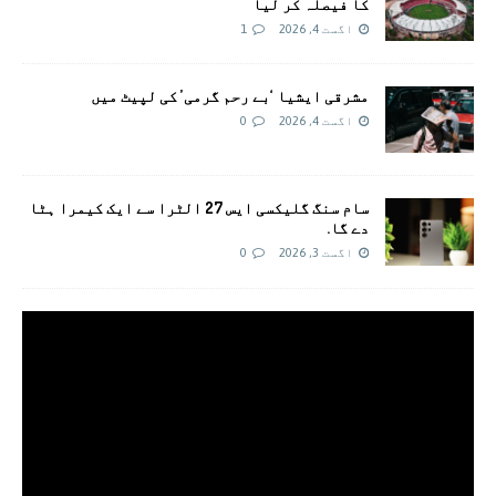
کا فیصلہ کر لیا
اگست 4, 2026
1
مشرقی ایشیا ‘بے رحم گرمی’ کی لپیٹ میں
اگست 4, 2026
0
سام سنگ گلیکسی ایس 27 الٹرا سے ایک کیمرا ہٹا
دے گا.
اگست 3, 2026
0