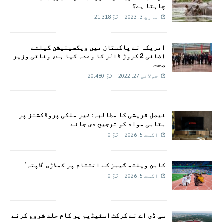
چاہتا ہے؟
مارچ 3, 2023
21,318
امريکہ نے پاکستان میں ویکسینیشن کیلئے
اضافی 2 کروڑ ڈالر کا وعدہ کیا ہے، وفاقی وزیر
صحت
جولائی 27, 2022
20,480
فیصل قریشی کا مطالبہ: غیر ملکی پروڈکشنز پر
مقامی مواد کو ترجیح دی جائے
اگست 5, 2026
0
کامن ویلتھ گیمز کے اختتام پر کھلاڑی ‘لاپتہ’
اگست 5, 2026
0
سی ڈی اے نے کرکٹ اسٹیڈیم پر کام جلد شروع کرنے