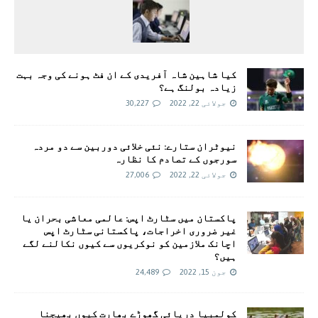
کیا شاہین شاہ آفریدی کے ان فٹ ہونے کی وجہ بہت
زیادہ بولنگ ہے؟
جولائی 22, 2022
30,227
نیوٹران ستارے: نئی خلائی دوربین سے دو مردہ
سورجوں کے تصادم کا نظارہ
جولائی 22, 2022
27,006
پاکستان میں سٹارٹ اپس: عالمی معاشی بحران یا
غیر ضروری اخراجات، پاکستانی سٹارٹ اپس
اچانک ملازمین کو نوکریوں سے کیوں نکالنے لگے
ہیں؟
جون 15, 2022
24,489
کولمبیا دریائی گھوڑے بھارت کیوں بھیجنا