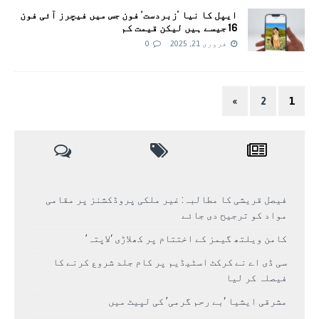
ایپل کا نیا ’زبردست‘ فون جس میں فیچرز آئی فون
16 جیسے ہیں لیکن قیمت کم
فروری 21, 2025
0
»
2
1
فیصل قریشی کا مطالبہ: غیر ملکی پروڈکشنز پر مقامی
مواد کو ترجیح دی جائے
کامن ویلتھ گیمز کے اختتام پر کھلاڑی ‘لاپتہ’
سی ڈی اے نے کرکٹ اسٹیڈیم پر کام جلد شروع کرنے کا
فیصلہ کر لیا
مشرقی ایشیا ‘بے رحم گرمی’ کی لپیٹ میں