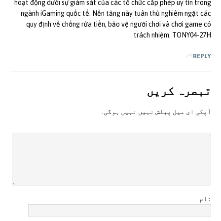
hoạt động dưới sự giám sát của các tổ chức cấp phép uy tín trong
ngành iGaming quốc tế. Nền tảng này tuân thủ nghiêm ngặt các
quy định về chống rửa tiền, bảo vệ người chơi và chơi game có
trách nhiệm. TONY04-27H
REPLY
تبصرہ کريں
آپکی ای ميل پبلش نہيں نہيں ہوگی.
نام