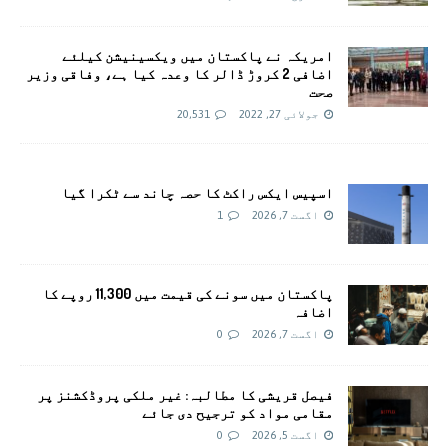
امريکہ نے پاکستان میں ویکسینیشن کیلئے
اضافی 2 کروڑ ڈالر کا وعدہ کیا ہے، وفاقی وزیر
صحت
جولائی 27, 2022
20,531
اسپیس ایکس راکٹ کا حصہ چاند سے ٹکرا گیا
اگست 7, 2026
1
پاکستان میں سونے کی قیمت میں 11,300 روپے کا
اضافہ
اگست 7, 2026
0
فیصل قریشی کا مطالبہ: غیر ملکی پروڈکشنز پر
مقامی مواد کو ترجیح دی جائے
اگست 5, 2026
0