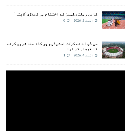
کامن ویلتھ گیمز کے اختتام پر کھلاڑی ‘لاپتہ’
اگست 5, 2026
0
سی ڈی اے نے کرکٹ اسٹیڈیم پر کام جلد شروع کرنے
کا فیصلہ کر لیا
اگست 4, 2026
1