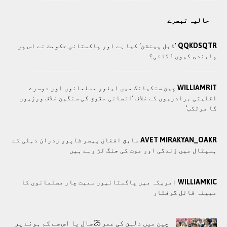
حالیہ تبصرے
QQKDSQTR
’ڈبل پینشن‘ کیا ہے اور پاکستانی حکومت نے اس پر
پابندی کیوں لگائی؟
WILLIAMRIT
چین سنکیانگ میں ایغور مسلمانوں اور دوسرے
اقلیتی برادريوں کے خلاف ’انسانی حقوق کی سنگین خلاف ورزیوں
کا مرتکب‘
AVET MIRAKYAN_OAKR
سابق افغان پیسر شاپور زدران دہلی کے
ہسپتال میں زندگی اور موت کی جنگ لڑ رہے ہیں
WILLIAMKIC
امریکہ میں پاکستانیوں سمیت چار مسلمانوں کا
مبینہ قاتل گرفتار
چین میں دلہن کی عمر 25 سال یا اس سے کم ہونے پر