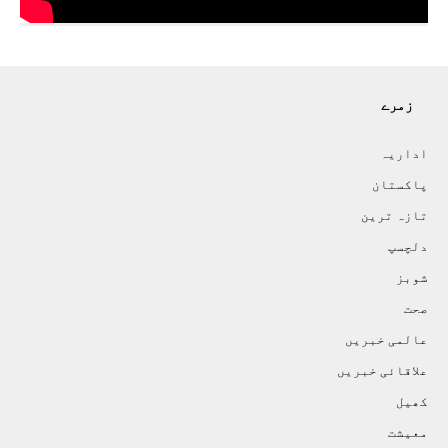
زمرے
اداريہ
پاکستان
تازہ ترين
دلچسپ
شوبز
صحت
عالمی خبريں
علاقائی خبريں
کھيل
معيشت