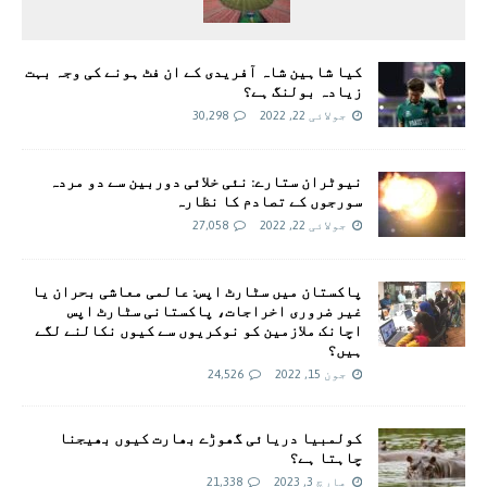
کیا شاہین شاہ آفریدی کے ان فٹ ہونے کی وجہ بہت
زیادہ بولنگ ہے؟
جولائی 22, 2022
30,298
نیوٹران ستارے: نئی خلائی دوربین سے دو مردہ
سورجوں کے تصادم کا نظارہ
جولائی 22, 2022
27,058
پاکستان میں سٹارٹ اپس: عالمی معاشی بحران یا
غیر ضروری اخراجات، پاکستانی سٹارٹ اپس
اچانک ملازمین کو نوکریوں سے کیوں نکالنے لگے
ہیں؟
جون 15, 2022
24,526
کولمبیا دریائی گھوڑے بھارت کیوں بھیجنا
چاہتا ہے؟
مارچ 3, 2023
21,338