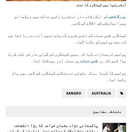
آسٹریلیا ميں کينگرو کا حملہ
بزرگ شخص
کو ایک رشتے دار نے شدید زخمی حالت میں دیکھا تو
پیرامیڈیکس کو اطلاع کی گئی۔
کینگرو طبی عملے کو زخمی شہری کے پاس نہیں آنے دے رہا تھا جس
کے بعد پولیس کو بلایا گیا۔
پولیس ترجمان نے کہا کہ ہمیں کینگرو کو گولی مار کر ختم کرنا
پڑا کیونکہ وہ
طبی عملے
پر حملہ آور ہوسکتا تھا۔
پولیس کا کہنا ہے کہ متوفی نے جنگلی کینگرو کو گھر میں پال
رکھا تھا۔
KANGRO
AUSTRALIA
متعلقہ مضامین
پاکستانی نژاد عثمان خواجہ کا بڑا انکشاف:
ریٹائرمنٹ اعلان کے ساتھ نسلی امتیاز کی کہانی