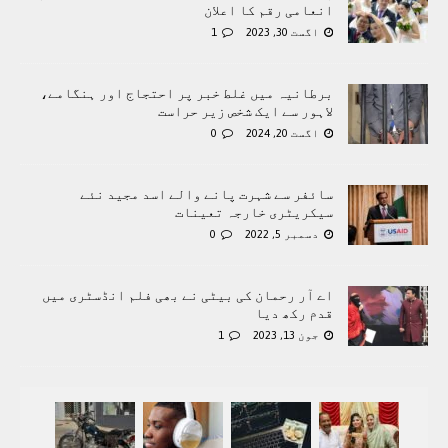
انعامی رقم کا اعلان
اگست 30, 2023
1
برطانیہ میں غلط خبر پر احتجاج اور ہنگامے،
لاہور سے ایک شخص زیر حراست
اگست 20, 2024
0
سائفر سے شہرت پانے والے اسد مجید نئے
سیکریٹری خارجہ تعینات
دسمبر 5, 2022
0
اے آر رحمان کی بیٹی نے بھی فلم انڈسٹری میں
قدم رکھ دیا
جون 13, 2023
1