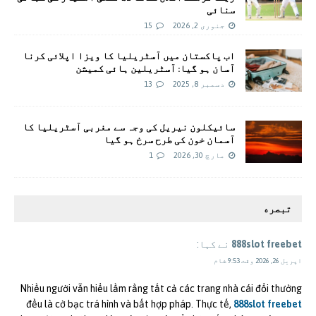
سنائی
جنوری 2, 2026
15
اب پاکستان میں آسٹریلیا کا ویزا اپلائی کرنا
آسان ہو گیا: آسٹریلین ہائی کمیشن
دسمبر 8, 2025
13
سائیکلون نیریل کی وجہ سے مغربی آسٹریلیا کا
آسمان خون کی طرح سرخ ہو گیا
مارچ 30, 2026
1
تبصره
888slot freebet
نے کہا:
اپریل 26, 2026 وقت 9:53 شام
Nhiều người vẫn hiểu lầm rằng tất cả các trang nhà cái đổi thưởng
đều là cờ bạc trá hình và bất hợp pháp. Thực tế,
888slot freebet