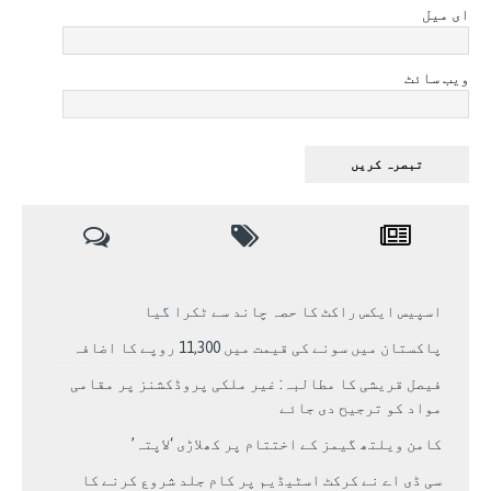
ای میل
ویب سائٹ
اسپیس ایکس راکٹ کا حصہ چاند سے ٹکرا گیا
پاکستان میں سونے کی قیمت میں 11,300 روپے کا اضافہ
فیصل قریشی کا مطالبہ: غیر ملکی پروڈکشنز پر مقامی
مواد کو ترجیح دی جائے
کامن ویلتھ گیمز کے اختتام پر کھلاڑی ‘لاپتہ’
سی ڈی اے نے کرکٹ اسٹیڈیم پر کام جلد شروع کرنے کا