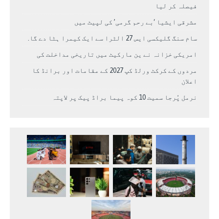
فیصلہ کر لیا
مشرقی ایشیا ‘بے رحم گرمی’ کی لپیٹ میں
سام سنگ گلیکسی ایس 27 الٹرا سے ایک کیمرا ہٹا دے گا.
امریکی خزانہ نے ین مارکیٹ میں تاریخی مداخلت کی
مردوں کے کرکٹ ورلڈ کپ 2027 کے مقامات اور برانڈ کا
اعلان
نرمل پُرجا سمیت 10 کوہ پیما براڈ پیک پر لاپتہ