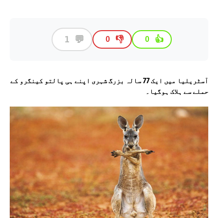
💬
1
👎
👍
0
0
آسٹریلیا میں ایک 77 سالہ بزرگ شہری اپنے ہی پالتو کینگرو کے
حملے سے ہلاک ہوگیا۔