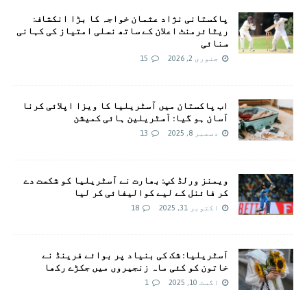
پاکستانی نژاد عثمان خواجہ کا بڑا انکشاف:
ریٹائرمنٹ اعلان کے ساتھ نسلی امتیاز کی کہانی
سنائی
جنوری 2, 2026
15
اب پاکستان میں آسٹریلیا کا ویزا اپلائی کرنا
آسان ہو گیا: آسٹریلین ہائی کمیشن
دسمبر 8, 2025
13
ویمنز ورلڈ کپ: بھارت نے آسٹریلیا کو شکست دے
کر فائنل کے لیے کوالیفائی کر لیا
اکتوبر 31, 2025
18
آسٹریلیا: شک کی بنیاد پر بوائے فرینڈ نے
خاتون کو کئی ماہ زنجیروں میں جکڑے رکھا
اگست 10, 2025
1