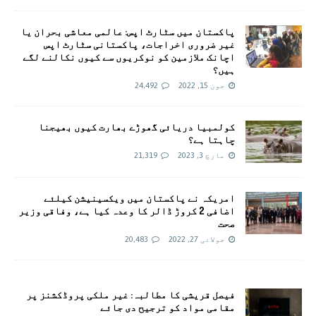
پاکستان میں سٹارٹ اپس: عالمی معاشی بحران یا
غیر ضروری اخراجات، پاکستانی سٹارٹ اپس
اچانک ملازمین کو نوکریوں سے کیوں نکالنے لگے
ہیں؟
جون 15, 2022
24,492
کولمبیا دریائی گھوڑے بھارت کیوں بھیجنا
چاہتا ہے؟
مارچ 3, 2023
21,319
امريکہ نے پاکستان میں ویکسینیشن کیلئے
اضافی 2 کروڑ ڈالر کا وعدہ کیا ہے، وفاقی وزیر
صحت
جولائی 27, 2022
20,483
فیصل قریشی کا مطالبہ: غیر ملکی پروڈکشنز پر
مقامی مواد کو ترجیح دی جائے