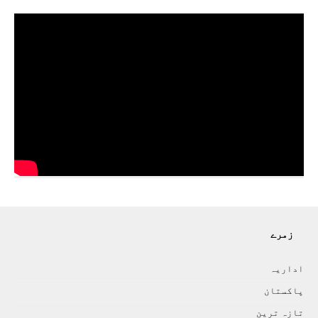
زمرے
اداريہ
پاکستان
تازہ ترين