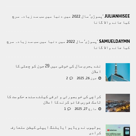
JULIANHISEE
’پسوڑی‘ سال 2022 میں دنیا میں سب سے زیادہ سرچ
کیا جانے والا گانا
SAMUELDAYMN
’پسوڑی‘ سال 2022 میں دنیا میں سب سے زیادہ سرچ
کیا جانے والا گانا
نئے ہجری سال کی خوشی میں 29 جون کو چھٹی کا
اعلان
جون 26, 2025
2
کراچی کی خوبصورتی و ترقی کیلئے سندھ حکومت کا
ٹاسک فورس قائم کرنے کا اعلان
مارچ 27, 2025
1
یوٹیوب نے ویڈیو ایڈیٹنگ ایپلی کیشن متعارف
کرادی