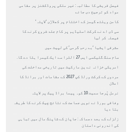
فیصل قریشی کا مطالبہ: غیر ملکی پروڈکشنز پر مقامی
مواد کو ترجیح دی جائے
کامن ویلتھ گیمز کے اختتام پر کھلاڑی ‘لاپتہ’
سی ڈی اے نے کرکٹ اسٹیڈیم پر کام جلد شروع کرنے کا
فیصلہ کر لیا
مشرقی ایشیا ‘بے رحم گرمی’ کی لپیٹ میں
سام سنگ گلیکسی ایس 27 الٹرا سے ایک کیمرا ہٹا دے گا.
امریکی خزانہ نے ین مارکیٹ میں تاریخی مداخلت کی
مردوں کے کرکٹ ورلڈ کپ 2027 کے مقامات اور برانڈ کا
اعلان
نرمل پُرجا سمیت 10 کوہ پیما براڈ پیک پر لاپتہ
وفاقی بورڈ نے نویں جماعت کے نتائج چیک کرنے کا طریقہ
بتا دیا
زلزلے کے بعد دھماکہ: جاپان کے شاپنگ مال میں تباہی
کی اندرونی داستان