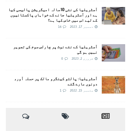
آسٹریلیا کی نئی 10 سالہ امیگریشن پالیسی کیا
ہے اور آسٹریلیا جانے کے خواہاں پاکستانیوں
کے لیے اس میں خاص کیا ہے؟
دسمبر 17, 2023
16
آسٹریلیا کے نئے نوٹ پر چارلس سوم کی تصویر
نہیں ہو گی
فروری 2, 2023
0
آسٹریلیا: پالتو کینگرو مالک پر حملہ آور،
دونوں مارے گئے
ستمبر 15, 2022
1