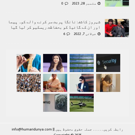
ستمبر 28, 2023
0
شہروز کاشف: نانگا پربت سر کرنے والے کوہ پیما
اور ان کے گائیڈ کو بحفاظت ریسکیو کر لیا گیا
جولائی 7, 2022
6
رابطہ کريں۔۔۔۔۔ جملہ حقوق محفوظ ہيں |
|
info@humaridunya.com