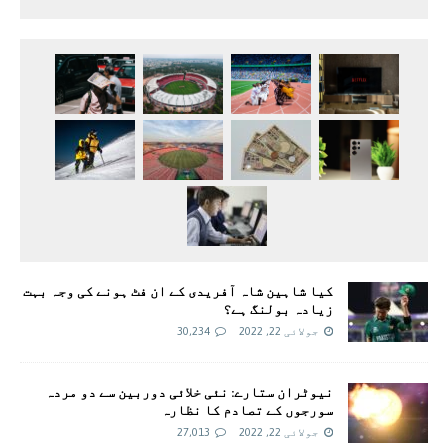
کیا شاہین شاہ آفریدی کے ان فٹ ہونے کی وجہ بہت
زیادہ بولنگ ہے؟
جولائی 22, 2022
30,234
نیوٹران ستارے: نئی خلائی دوربین سے دو مردہ
سورجوں کے تصادم کا نظارہ
جولائی 22, 2022
27,013