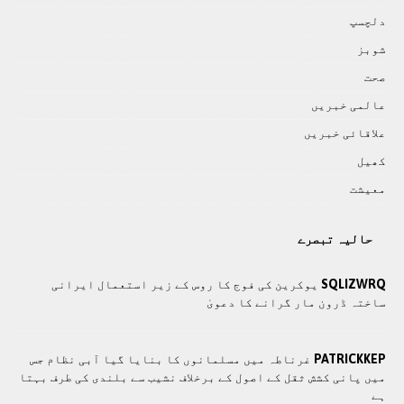
دلچسپ
شوبز
صحت
عالمی خبريں
علاقائی خبريں
کھيل
معيشت
حالیہ تبصرے
SQLIZWRQ
یوکرین کی فوج کا روس کے زیر استعمال ایرانی
ساختہ ڈرون مار گرانے کا دعویٰ
PATRICKKEP
غرناطہ میں مسلمانوں کا بنایا گیا آبی نظام جس
میں پانی کشش ثقل کے اصول کے برخلاف نشیب سے بلندی کی طرف بہتا
ہے