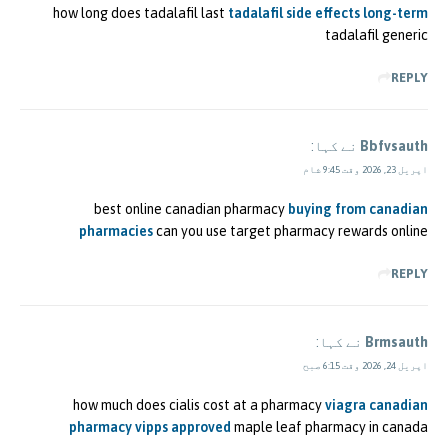
how long does tadalafil last
tadalafil side effects long-term
tadalafil generic
REPLY
Bbfvsauth
نے کہا:
اپریل 23, 2026 وقت 9:45 شام
best online canadian pharmacy
buying from canadian
pharmacies
can you use target pharmacy rewards online
REPLY
Brmsauth
نے کہا:
اپریل 24, 2026 وقت 6:15 صبح
how much does cialis cost at a pharmacy
viagra canadian
pharmacy vipps approved
maple leaf pharmacy in canada