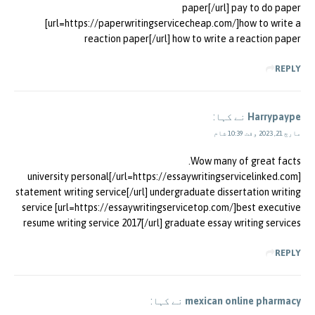
paper[/url] pay to do paper
[url=https://paperwritingservicecheap.com/]how to write a
reaction paper[/url] how to write a reaction paper
REPLY
Harrypaype
نے کہا:
مارچ 21, 2023 وقت 10:39 شام
Wow many of great facts.
[url=https://essaywritingservicelinked.com/]university personal
statement writing service[/url] undergraduate dissertation writing
service [url=https://essaywritingservicetop.com/]best executive
resume writing service 2017[/url] graduate essay writing services
REPLY
mexican online pharmacy
نے کہا: