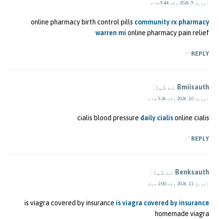
اپریل 9, 2026 وقت 9:44 شام
online pharmacy birth control pills
community rx pharmacy
warren mi
online pharmacy pain relief
REPLY
Bmiisauth
نے کہا:
اپریل 10, 2026 وقت 5:26 شام
cialis blood pressure
daily cialis
online cialis
REPLY
Benksauth
نے کہا:
اپریل 11, 2026 وقت 2:00 صبح
is viagra covered by insurance
is viagra covered by insurance
homemade viagra