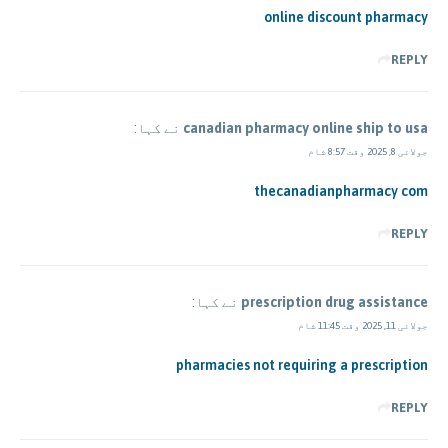
online discount pharmacy
REPLY
canadian pharmacy online ship to usa
نے کہا:
جولائی 8, 2025 وقت 8:57 شام
thecanadianpharmacy com
REPLY
prescription drug assistance
نے کہا:
جولائی 11, 2025 وقت 11:45 شام
pharmacies not requiring a prescription
REPLY