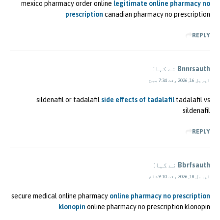
mexico pharmacy order online
legitimate online pharmacy no
prescription
canadian pharmacy no prescription
REPLY
Bnnrsauth
نے کہا:
اپریل 16, 2026 وقت 7:34 صبح
sildenafil or tadalafil
side effects of tadalafil
tadalafil vs
sildenafil
REPLY
Bbrfsauth
نے کہا:
اپریل 18, 2026 وقت 9:10 شام
secure medical online pharmacy
online pharmacy no prescription
klonopin
online pharmacy no prescription klonopin