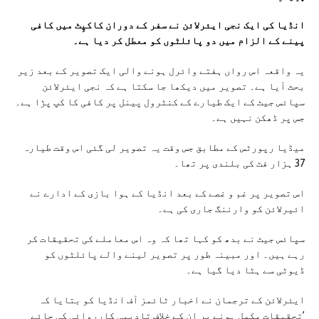
انڈیا کی ایک نجی ایئرلائن نے سفر کے دوران کاکپِٹ میں کافی
پینے کے الزام میں دو پائلٹوں کو معطل کر دیا ہے۔
یہ واقعہ اس رواں ہفتے وائرل ہونے والی ایک تصویر کے بعد زیر
بحث آیا ہے۔ تصویر میں دیکھا جا سکتا ہے کہ نجی ایئرلائن
سپائس جیٹ کے ایک طیارے کے کنٹرول پینل پر کافی کا کپ پڑا ہے۔
جس پر ڈھکن نہیں ہے۔
میڈیا رپورٹس کے مطابق جس وقت یہ تصویر لی گئی اس وقت طیارہ
37 ہزار فٹ کی بلندی پر تھا۔
اس تصویر پر غم و غصے کے بعد انڈیا کے ہوا بازی کے ادارے نے
ائیرلائن کو وارننگ جاری کی ہے۔
سپائس جیٹ نے بدھ کو کہا تھا کہ وہ اس معاملے کی تحقیقات کر
رہے ہیں۔ اور مبینہ طور پر تصویر لینے والے پائلٹوں کو
ڈیوٹی سے ہٹا دیا گیا ہے۔
ایئرلائن کے ترجمان نے اخبار ٹائمز آف انڈیا کو بتایا کہ
’تحقیقات مکمل ہونے پر ان کے خلاف تادیبی کارروائی کی جائے