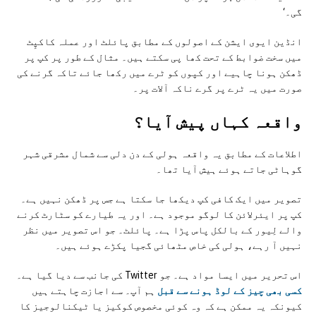
گی۔‘
انڈین ایوی ایشن کے اصولوں کے مطابق پائلٹ اور عملہ کاکپِٹ
میں سخت ضوابط کے تحت کھا پی سکتے ہیں۔ مثال کے طور پر کپ پر
ڈھکن ہونا چاہیے اور کپوں کو ٹرے میں رکھا جائے تاکہ گرنے کی
صورت میں یہ ٹرے پر گرے ناکہ آلات پر۔
واقعہ کہاں پيش آیا؟
اطلاعات کے مطابق یہ واقعہ ہولی کے دن دلی سے شمال مشرقی شہر
گوہاٹی جاتے ہوئے ہیش آیا تھا۔
تصویر میں ایک کافی کپ دیکھا جا سکتا ہے جس پر ڈھکن نہیں ہے۔
کپ پر ایئرلائن کا لوگو موجود ہے۔ اور یہ طیارے کو سٹارٹ کرنے
والے لِیور کے بالکل پاس پڑا ہے۔ پائلٹ۔ جو اس تصویر میں نظر
نہیں آ رہے، ہولی کی خاص مٹھائی گجیا پکڑے ہوئے ہیں۔
اس تحریر میں ایسا مواد ہے۔ جو Twitter کی جانب سے دیا گیا ہے۔
کسی بھی چیز کے لوڈ ہونے سے قبل
ہم آپ۔ سے اجازت چاہتے ہیں
کیونکہ یہ ممکن ہے کہ وہ کوئی مخصوص کوکیز یا ٹیکنالوجیز کا