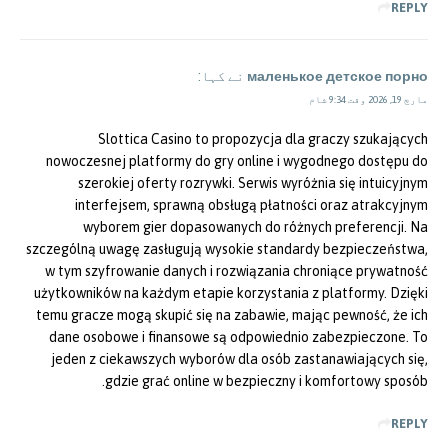
REPLY
маленькое детское порно
نے کہا:
مارچ 19, 2026 وقت 9:34 شام
Slottica Casino to propozycja dla graczy szukających
nowoczesnej platformy do gry online i wygodnego dostępu do
szerokiej oferty rozrywki. Serwis wyróżnia się intuicyjnym
interfejsem, sprawną obsługą płatności oraz atrakcyjnym
wyborem gier dopasowanych do różnych preferencji. Na
szczególną uwagę zasługują wysokie standardy bezpieczeństwa,
w tym szyfrowanie danych i rozwiązania chroniące prywatność
użytkowników na każdym etapie korzystania z platformy. Dzięki
temu gracze mogą skupić się na zabawie, mając pewność, że ich
dane osobowe i finansowe są odpowiednio zabezpieczone. To
jeden z ciekawszych wyborów dla osób zastanawiających się,
gdzie grać online w bezpieczny i komfortowy sposób.
REPLY