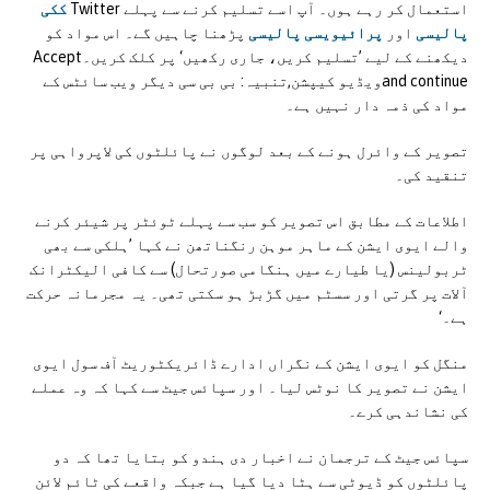
استعمال کر رہے ہوں۔ آپ اسے تسلیم کرنے سے پہلے Twitter
ککی
پالیسی
اور
پرائیویسی پالیسی
پڑھنا چاہیں گے۔ اس مواد کو
دیکھنے کے لیے ’تسلیم کریں، جاری رکھیں‘ پر کلک کریں۔Accept
and continueویڈیو کیپشن,تنبیہ: بی بی سی دیگر ویب سائٹس کے
مواد کی ذمہ دار نہیں ہے۔
تصویر کے وائرل ہونے کے بعد لوگوں نے پائلٹوں کی لاپرواہی پر
تنقید کی۔
اطلاعات کے مطابق اس تصویر کو سب سے پہلے ٹوئٹر پر شیئر کرنے
والے ایوی ایشن کے ماہر موہن رنگناتھن نے کہا ’ہلکی سے بھی
ٹربولینس (یا طیارے میں ہنگامی صورتحال) سے کافی الیکٹرانک
آلات پر گرتی اور سسٹم میں گڑبڑ ہو سکتی تھی۔ یہ مجرمانہ حرکت
ہے۔‘
منگل کو ایوی ایشن کے نگراں ادارے ڈائریکٹوریٹ آف سول ایوی
ایشن نے تصویر کا نوٹس لیا۔ اور سپائس جیٹ سے کہا کہ وہ عملے
کی نشاندہی کرے۔
سپائس جیٹ کے ترجمان نے اخبار دی ہندو کو بتایا تھا کہ دو
پائلٹوں کو ڈیوٹی سے ہٹا دیا گیا ہے جبکہ واقعے کی ٹائم لائن