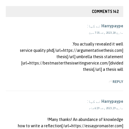
142 COMMENTS
Harrypaype
نے کہا:
مارچ 18, 2023 وقت 7:35 صبح
You actually revealed it well.
[url=https://argumentativethesis.com/]service quality phd
thesis[/url] umbrella thesis statement
[url=https://bestmasterthesiswritingservice.com/]divided
thesis[/url] a thesis will
REPLY
Harrypaype
نے کہا:
مارچ 19, 2023 وقت 6:19 شام
Many thanks! An abundance of knowledge!
[url=https://essaypromaster.com/]how to write a reflection