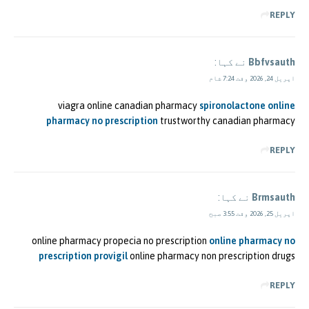
REPLY
Bbfvsauth
نے کہا:
اپریل 24, 2026 وقت 7:24 شام
viagra online canadian pharmacy
spironolactone online
pharmacy no prescription
trustworthy canadian pharmacy
REPLY
Brmsauth
نے کہا:
اپریل 25, 2026 وقت 3:55 صبح
online pharmacy propecia no prescription
online pharmacy no
prescription provigil
online pharmacy non prescription drugs
REPLY