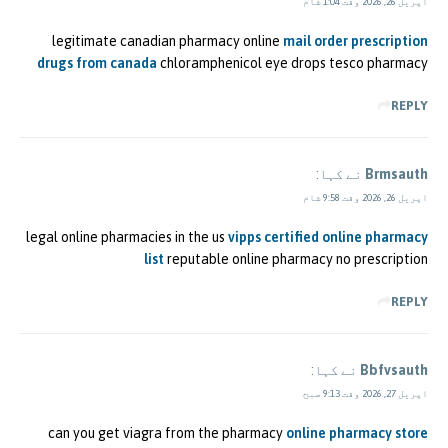
اپریل 26, 2026 وقت 1:04 شام
legitimate canadian pharmacy online
mail order prescription
drugs from canada
chloramphenicol eye drops tesco pharmacy
REPLY
Brmsauth
نے کہا:
اپریل 26, 2026 وقت 9:58 شام
legal online pharmacies in the us
vipps certified online pharmacy
list
reputable online pharmacy no prescription
REPLY
Bbfvsauth
نے کہا:
اپریل 27, 2026 وقت 9:13 صبح
can you get viagra from the pharmacy
online pharmacy store