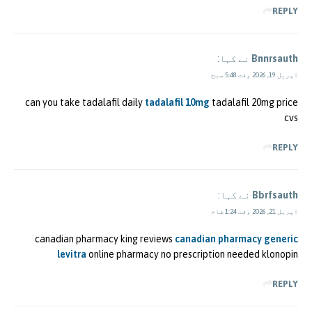
REPLY
Bnnrsauth
نے کہا:
اپریل 19, 2026 وقت 5:48 صبح
can you take tadalafil daily
tadalafil 10mg
tadalafil 20mg price
cvs
REPLY
Bbrfsauth
نے کہا:
اپریل 21, 2026 وقت 1:24 شام
canadian pharmacy king reviews
canadian pharmacy generic
levitra
online pharmacy no prescription needed klonopin
REPLY