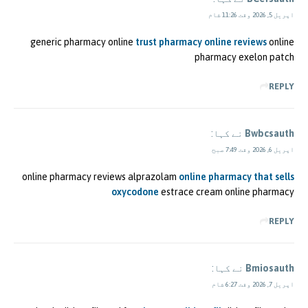
اپریل 5, 2026 وقت 11:26 شام
generic pharmacy online
trust pharmacy online reviews
online
pharmacy exelon patch
REPLY
Bwbcsauth
نے کہا:
اپریل 6, 2026 وقت 7:49 صبح
online pharmacy reviews alprazolam
online pharmacy that sells
oxycodone
estrace cream online pharmacy
REPLY
Bmiosauth
نے کہا:
اپریل 7, 2026 وقت 6:27 شام