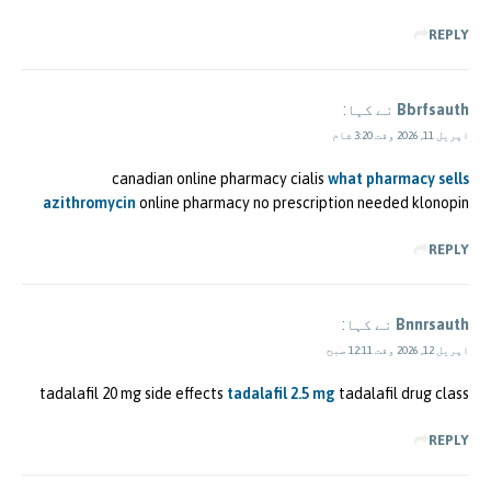
REPLY
Bbrfsauth
نے کہا:
اپریل 11, 2026 وقت 3:20 شام
canadian online pharmacy cialis
what pharmacy sells
azithromycin
online pharmacy no prescription needed klonopin
REPLY
Bnnrsauth
نے کہا:
اپریل 12, 2026 وقت 12:11 صبح
tadalafil 20 mg side effects
tadalafil 2.5 mg
tadalafil drug class
REPLY