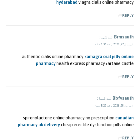
hyderabad
viagra cialis online pharmacy
REPLY
Brmsauth
نے کہا:
اپریل 27, 2026 وقت 6:34 شام
authentic cialis online pharmacy
kamagra oral jelly online
pharmacy
health express pharmacy+artane castle
REPLY
Bbfvsauth
نے کہا:
اپریل 28, 2026 وقت 5:22 صبح
spironolactone online pharmacy no prescription
canadian
pharmacy uk delivery
cheap erectile dysfunction pills online
REPLY