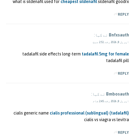
what is sildenafil used for
cheapest sildenafil
sildenafil goodrx
REPLY
Bnfxsauth
نے کہا:
اپریل 8, 2026 وقت 2:51 صبح
tadalafil side effects long-term
tadalafil 5mg for female
tadalafil pill
REPLY
Bmbosauth
نے کہا:
اپریل 8, 2026 وقت 2:45 شام
cialis generic name
cialis professional (sublingual) (tadalafil)
cialis vs viagra vs levitra
REPLY