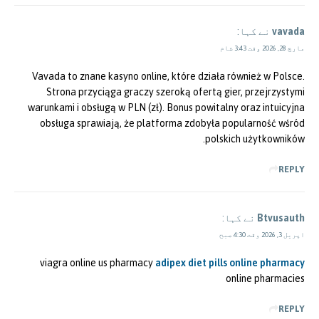
vavada
نے کہا:
مارچ 28, 2026 وقت 3:43 شام
Vavada to znane kasyno online, które działa również w Polsce.
Strona przyciąga graczy szeroką ofertą gier, przejrzystymi
warunkami i obsługą w PLN (zł). Bonus powitalny oraz intuicyjna
obsługa sprawiają, że platforma zdobyła popularność wśród
polskich użytkowników.
REPLY
Btvusauth
نے کہا:
اپریل 3, 2026 وقت 4:30 صبح
viagra online us pharmacy
adipex diet pills online pharmacy
online pharmacies
REPLY