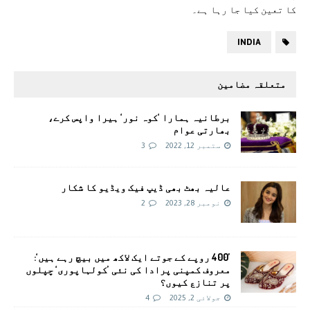
کا تعین کیا جا رہا ہے۔
INDIA
متعلقہ مضامین
برطانیہ ہمارا ‘کوہ نور‘ ہیرا واپس کرے،
بھارتی عوام
ستمبر 12, 2022
3
عالیہ بھٹ بھی ڈیپ فیک ویڈیو کا شکار
نومبر 28, 2023
2
’400 روپے کے جوتے ایک لاکھ میں بیچ رہے ہیں‘:
معروف کمپنی پرادا کی نئی ’کولہاپوری‘ چپلوں
پر تنازع کیوں؟
جولائی 2, 2025
4