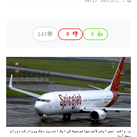
مارچ 17, 2023
143
💬
143
👎
👍
0
0
یہ واقعہ نجی ایئر لائن سپائس جیٹ کی ایک اندرون ملک پرواز کے دوران
پیش آیا