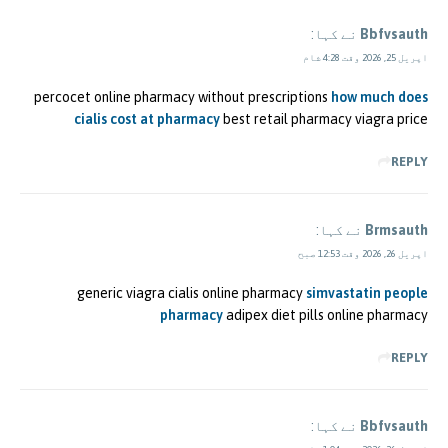
Bbfvsauth
نے کہا:
اپریل 25, 2026 وقت 4:28 شام
percocet online pharmacy without prescriptions
how much does
cialis cost at pharmacy
best retail pharmacy viagra price
REPLY
Brmsauth
نے کہا:
اپریل 26, 2026 وقت 12:53 صبح
generic viagra cialis online pharmacy
simvastatin people
pharmacy
adipex diet pills online pharmacy
REPLY
Bbfvsauth
نے کہا: