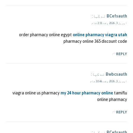
BCefsauth
نے کہا:
اپریل 3, 2026 وقت 2:31 شام
order pharmacy online egypt
online pharmacy viagra utah
pharmacy online 365 discount code
REPLY
Bwbcsauth
نے کہا:
اپریل 3, 2026 وقت 10:46 شام
viagra online us pharmacy
my 24 hour pharmacy online
tamiflu
online pharmacy
REPLY
BCefsauth
نے کہا: