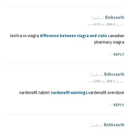
Bniksauth
نے کہا:
اپریل 8, 2026 وقت 11:15 شام
levitra vs viagra
difference between viagra and cialis
canadian
pharmacy viagra
REPLY
Bdhcsauth
نے کہا:
اپریل 9, 2026 وقت 12:52 شام
vardenafil tablet
vardenafil warnings
vardenafil overdose
REPLY
Bnhksauth
نے کہا: