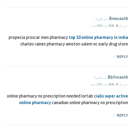
Brmsauth
نے کہا:
اپریل 28, 2026 وقت 2:03 شام
propecia proscar men pharmacy
top 10 online pharmacy in india
charles raines pharmacy winston-salem nc early drug store
REPLY
Bbfvsauth
نے کہا:
اپریل 29, 2026 وقت 1:19 صبح
online pharmacy no prescription needed lortab
cialis super active
online pharmacy
canadian online pharmacy no prescription
REPLY