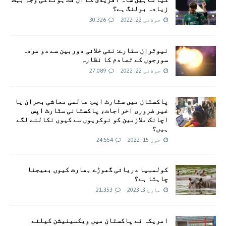
زیادہ بولنگ ہے؟
جولائی 22, 2022
30,326
نیوٹران ستارے: نئی خلائی دوربین سے دو مردہ
سورجوں کے تصادم کا نظارہ
جولائی 22, 2022
27,089
پاکستان میں سٹارٹ اپس: عالمی معاشی بحران یا
غیر ضروری اخراجات، پاکستانی سٹارٹ اپس
اچانک ملازمین کو نوکریوں سے کیوں نکالنے لگے
ہیں؟
جون 15, 2022
24,554
کولمبیا دریائی گھوڑے بھارت کیوں بھیجنا
چاہتا ہے؟
مارچ 3, 2023
21,353
امريکہ نے پاکستان میں ویکسینیشن کیلئے