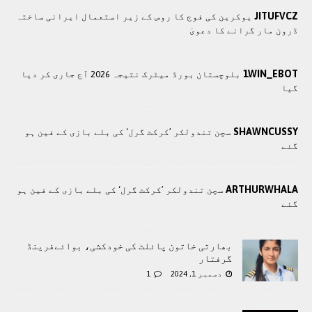
JITUFVCZ
یوکرین کی فوج کا روس کے زیر استعمال ایرانی ساختہ
ڈرون مار گرانے کا دعویٰ
1WIN_EBOT
بلوچستان بورڈ میٹرک نتیجہ 2026 آج جاری کر دیا
گیا
SHAWNCUSSY
سچن تندولکر ’کرکٹ گرل‘ کی بلے بازی کے فین ہو
گئے
ARTHURWHALA
سچن تندولکر ’کرکٹ گرل‘ کی بلے بازی کے فین ہو
گئے
بھارتی خاتون پائلٹ کی خودکشی، بوائےفرینڈ
گرفتار
دسمبر 1, 2024
1