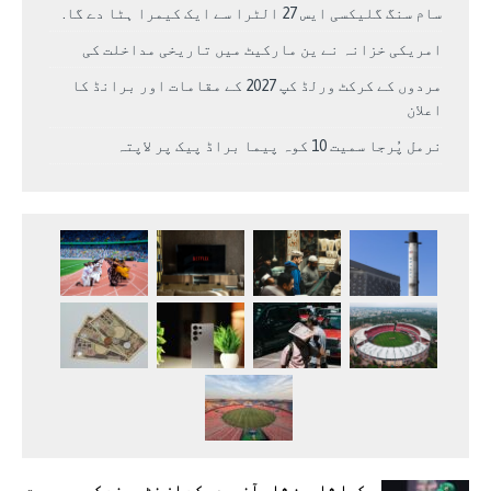
سام سنگ گلیکسی ایس 27 الٹرا سے ایک کیمرا ہٹا دے گا.
امریکی خزانہ نے ین مارکیٹ میں تاریخی مداخلت کی
مردوں کے کرکٹ ورلڈ کپ 2027 کے مقامات اور برانڈ کا
اعلان
نرمل پُرجا سمیت 10 کوہ پیما براڈ پیک پر لاپتہ
کیا شاہین شاہ آفریدی کے ان فٹ ہونے کی وجہ بہت