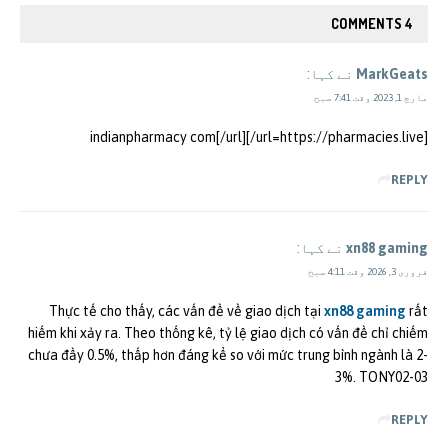
4 COMMENTS
MarkGeats
نے کہا:
مارچ 1, 2023 وقت 7:41 صبح
[url=https://pharmacies.live/]indianpharmacy com[/url]
REPLY
xn88 gaming
نے کہا:
فروری 3, 2026 وقت 4:11 صبح
Thực tế cho thấy, các vấn đề về giao dịch tại
xn88 gaming
rất
hiếm khi xảy ra. Theo thống kê, tỷ lệ giao dịch có vấn đề chỉ chiếm
chưa đầy 0.5%, thấp hơn đáng kể so với mức trung bình ngành là 2-
3%. TONY02-03
REPLY