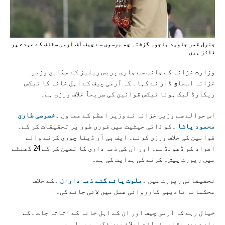
جنرل قمر جاوید باجوہ گزشتہ چھ برسوں سے چیف آف آرمی سٹاف کے عہدے پر
فائز ہیں
وزارت خزانہ کے جانب سے جاری پریس ریلیز کے مطابق وزیر
خزانہ اسحاق ڈار نے کہا۔ کہ آرمی چیف کے اہل خانہ کا ٹیکس
ریکارڈ لیک ہونا ٹیکس قوانین کی صریحاً خلاف ورزی ہے۔
اس حوالے سے وزیر خزانہ نے وزیر اعظم کے معاون
۔خصوصی طارق
محمود پاشا
۔کو ذاتی حیثیت میں فوری طور پر تحقیقات کر کے۔
قوانین کی خلاف ورزی کرنے۔ ایف بی آر ڈیٹا چوری کرنے والے
افراد کو ڈھونڈنے۔ اور ان کی ذمہ داری کا تعین کر کے 24 گھنٹے
میں رپورٹ پیش۔ کرنے کی ہدایت کی ہے۔
تحقیقاتی رپورٹ میں ۔
ملوث پائے گئے ذمہ داران
۔کے خلاف
محکمانہ تادیبی کارروائی عمل میں لائی جائے گی۔
خیال رہے کہ آرمی چیف اور ان کے اہل خانہ کے اثاثہ جات ۔کے
بارے میں مقامی ذرائع ابلاغ میں ذکر ہو رہا ہے۔