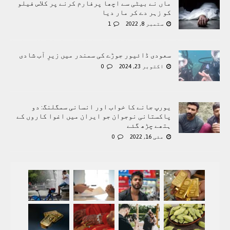
ماں نے بیٹی سے اچھا پرفارم کرنے پر کلاس فیلو
کو زہر دے کر مار دیا
ستمبر 8, 2022
1
سعودی ڈائیور جوڑے کی سمندر میں زیرِ آب شادی
اکتوبر 23, 2024
0
یورپ جانے کا خواب اور انسانی سمگلنگ: دو
پاکستانی نوجوان جو ایران میں اغوا کاروں کے
ہتھے چڑھ گئے
مئی 16, 2022
0