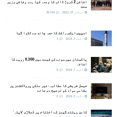
اضافی 2 کروڑ ڈالر کا وعدہ کیا ہے، وفاقی وزیر
صحت
جولائی 27, 2022
20,556
اسپیس ایکس راکٹ کا حصہ چاند سے ٹکرا گیا
اگست 7, 2026
1
پاکستان میں سونے کی قیمت میں 11,300 روپے کا
اضافہ
اگست 7, 2026
0
فیصل قریشی کا مطالبہ: غیر ملکی پروڈکشنز پر
مقامی مواد کو ترجیح دی جائے
اگست 5, 2026
0
کامن ویلتھ گیمز کے اختتام پر کھلاڑی ‘لاپتہ’