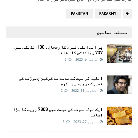
PAKISTAN
PAKARMY
متعلقہ مضامین
پی ایس ایکس: تیزی کا رجحان، 100 انڈیکس میں
737 پوائنٹس کا اضافہ
نومبر 6, 2023
2
اہلیہ کی موت کے صدمے نے کوکین چھوڑنے کی
تحریک دی، وسیم اکرم
اکتوبر 31, 2022
1
ایک تولہ سونے کی قیمت میں 7000 روپے کا بڑا
اضافہ
جنوری 27, 2023
3