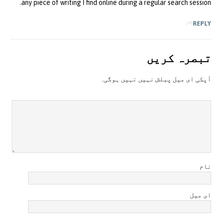
any piece of writing I find online during a regular search session.
REPLY
تبصرہ کريں
آپکی ای ميل پبلش نہيں نہيں ہوگی.
نام
ای میل