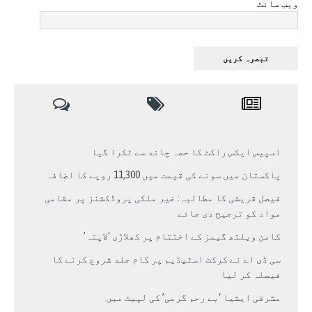
ویب سائٹ
اسپیس ایکس راکٹ کا حصہ چاند سے ٹکرا گیا
پاکستان میں سونے کی قیمت میں 11,300 روپے کا اضافہ
فیصل قریشی کا مطالبہ: غیر ملکی پروڈکشنز پر مقامی
مواد کو ترجیح دی جائے
کامن ویلتھ گیمز کے اختتام پر کھلاڑی ‘لاپتہ’
سی ڈی اے نے کرکٹ اسٹیڈیم پر کام جلد شروع کرنے کا
فیصلہ کر لیا
مشرقی ایشیا ‘بے رحم گرمی’ کی لپیٹ میں