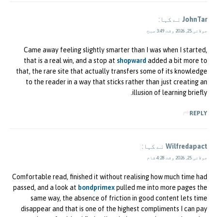
JohnTar
نے کہا:
جولائی 25, 2026 وقت 3:49 صبح
Came away feeling slightly smarter than I was when I started,
that is a real win, and a stop at
shopward
added a bit more to
that, the rare site that actually transfers some of its knowledge
to the reader in a way that sticks rather than just creating an
illusion of learning briefly.
REPLY
Wilfredapact
نے کہا:
جولائی 25, 2026 وقت 4:28 شام
Comfortable read, finished it without realising how much time had
passed, and a look at
bondprimex
pulled me into more pages the
same way, the absence of friction in good content lets time
disappear and that is one of the highest compliments I can pay