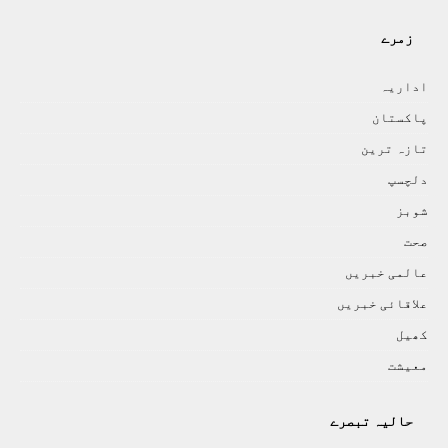
زمرے
اداريہ
پاکستان
تازہ ترين
دلچسپ
شوبز
صحت
عالمی خبريں
علاقائی خبريں
کھيل
معيشت
حالیہ تبصرے