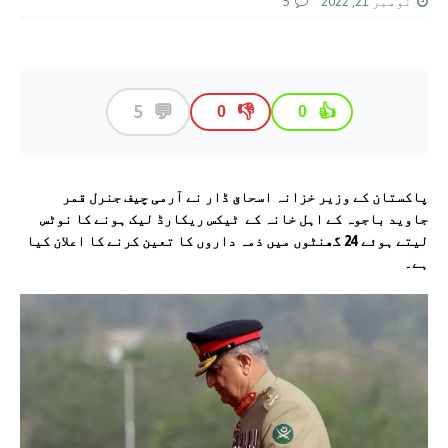
نومبر 21, 2022
5
💬
5
👎
👍
0
0
پاکستان کے وزیر خزانہ اسحاق ڈار نے آرمی چیف جنرل قمر
جاوید باجوہ کے اہل خانہ کے ٹیکس ریکارڈ لیک ہونے کا نوٹس
لیتے ہوئے 24 گھنٹوں میں ذمہ داروں کا تعین کرنے کا اعلان کیا
ہے۔