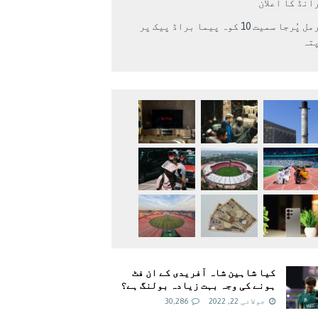
انڈ کا اعلان
نرمل پُرجا سمیت 10 کوہ پیما براڈ پیک پر
پتہ
کیا شاہین شاہ آفریدی کے ان فٹ
ہونے کی وجہ بہت زیادہ بولنگ ہے؟
جولائی 22, 2022
30,286