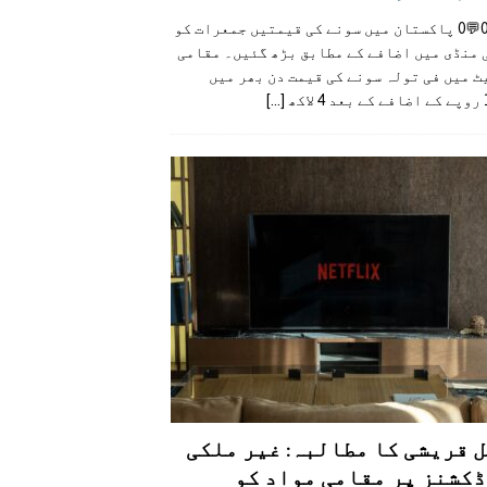
👍0👎0💬0 پاکستان میں سونے کی قیمتیں جمعرات کو
 منڈی میں اضافے کے مطابق بڑھ گئیں۔ مقامی
 میں فی تولہ سونے کی قیمت دن بھر میں
کھ
[...]
 قریشی کا مطالبہ: غیر ملکی
کشنز پر مقامی مواد کو