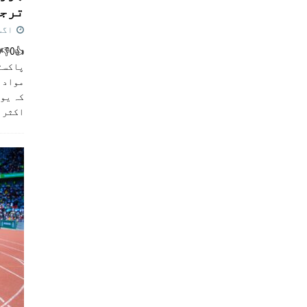
ترجی
اگست 5,
پاکست
مواد ک
کہ یو
اکثر
]