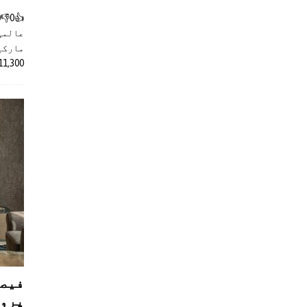
عالمی
مارکیٹ
11,300 روپے کے اضافے کے بعد 4 لا
فیصل
پروڈ