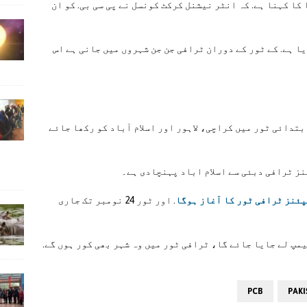
کا کہنا ہے. کہ انٹر نیشنل کرکٹ کونسل نے پی سی بی. کو ان
ا ہے. کے ٹور کے دوران ٹرافی جن جن شہروں میں جانی ہے اس
بتدائی ٹور میں کراچی، لاہور اور اسلام آباد کو رکھا جائے
ز ٹرافی دبئی سے اسلام اباد پہنچادی ہے۔
. اور ٹور 24 نومبر تک جاری
مپ لے جایا جائے گا، ٹرافی ٹور میں وہ شہر بھی کور ہوں گے.
PCB
PAKI