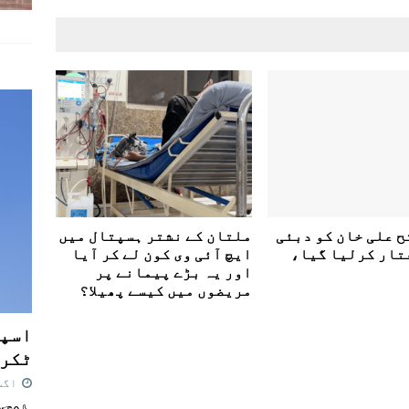
ح علی خان کو دبئی
ملتان کے نشتر ہسپتال میں
تار کرلیا گیا،
ایچ آئی وی کون لے کر آیا
اور یہ بڑے پیمانے پر
مریضوں میں کیسے پھیلا؟
اسپی
ٹکرا
اگست 7,