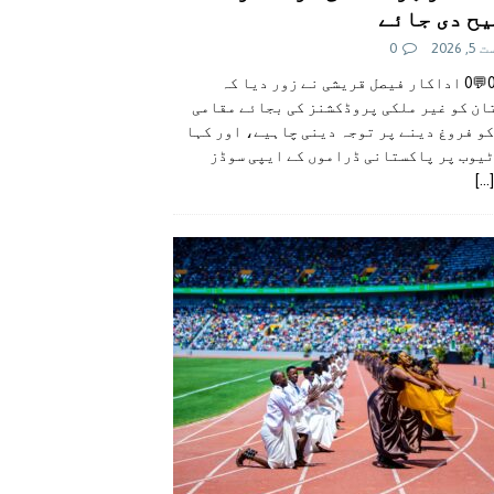
ح دی جائے
 2026
0
👍0👎0💬0 اداکار فیصل قریشی نے زور دیا کہ
ان کو غیر ملکی پروڈکشنز کی بجائے مقامی
و فروغ دینے پر توجہ دینی چاہیے، اور کہا
ٹیوب پر پاکستانی ڈراموں کے ایپی سوڈز
[...