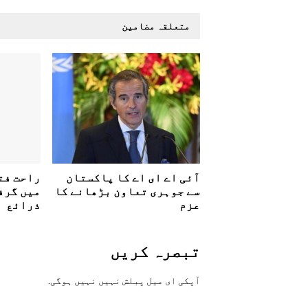
متعلقہ مضامین
آئی اے ای اے کا پاکستان
راحت فت
سے جوہری تعاون بڑھانے کا
میں گرف
عزم
ذرائع
تبصرہ کريں
آپکی ای ميل پبلش نہيں نہيں ہوگی.