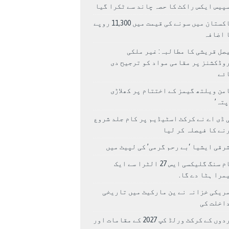
پیس ایکس راکٹ کا حصہ چاند سے ٹکرا گیا
پاکستان میں سونے کی قیمت میں 11,300 روپے
 اضافہ
صل قریشی کا مطالبہ: غیر ملکی
وڈکشنز پر مقامی مواد کو ترجیح دی
ئے
من ویلتھ گیمز کے اختتام پر کھلاڑی
اپتہ’
 ڈی اے نے کرکٹ اسٹیڈیم پر کام جلد شروع
نے کا فیصلہ کر لیا
رقی ایشیا ‘بے رحم گرمی’ کی لپیٹ میں
سام سنگ گلیکسی ایس 27 الٹرا سے ایک
مرا ہٹا دے گا.
ریکی خزانہ نے ین مارکیٹ میں تاریخی
اخلت کی
مردوں کے کرکٹ ورلڈ کپ 2027 کے مقامات اور