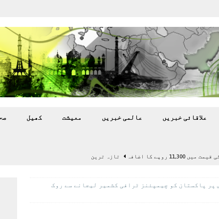
علاقائی خبريں
عالمی خبريں
معيشت
کھيل
صح
11,3 روپے کا اضافہ
تازہ ترين
بہ: غیر ملکی پروڈکشنز پر مقامی مواد کو ترجیح دی جائے
 پر پاکستان کو چیمپئنز ٹرافی کشمیر لیجانے سے روک
اختتام پر کھلاڑی ‘لاپتہ’
تازہ ترين