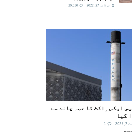
جولائی 27, 2022
20,530
س ایکس راکٹ کا حصہ چاند سے
 گیا
 2026
1