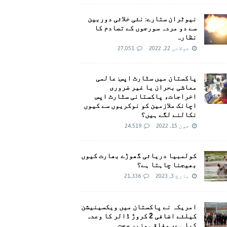
نیوٹران ستارے: نئی خلائی دوربین
سے دو مردہ سورجوں کے تصادم کا
نظارہ
جولائی 22, 2022
27,051
پاکستان میں سٹارٹ اپس: عالمی
معاشی بحران یا غیر ضروری
اخراجات، پاکستانی سٹارٹ اپس
اچانک ملازمین کو نوکریوں سے کیوں
نکالنے لگے ہیں؟
جون 15, 2022
24,519
کولمبیا دریائی گھوڑے بھارت کیوں
بھیجنا چاہتا ہے؟
مارچ 3, 2023
21,336
امريکہ نے پاکستان میں ویکسینیشن
کیلئے اضافی 2 کروڑ ڈالر کا وعدہ
کیا ہے، وفاقی وزیر صحت