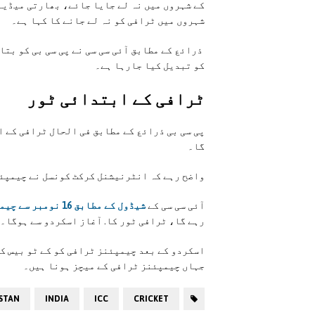
کے شہروں میں نہ لے جایا جائے، بھارتی میڈیا 
شہروں میں ٹرافی کو نہ لے جانے کا کہا ہے۔
ذرائع کے مطابق آئی سی سی نے پی سی بی کو بتای
کو تبدیل کیا جارہا ہے۔
ٹرافی کے ابتدائی ٹور
پی سی بی ذرائع کے مطابق فی الحال ٹرافی کے ا
گا۔
واضح رہے کہ انٹرنیشنل کرکٹ کونسل نے چیمپئن
آئی سی سی کے
شیڈول کے مطابق 16 نومبر سے چیمپئنز ٹرافی ٹور کا آغاز ہوگا
رہے گا، ٹرافی ٹور کا. آغاز اسکردو سے ہوگا۔
اسکردو کے بعد چیمپئنز ٹرافی کو کے ٹو بیس کی
جہاں چیمپئنز ٹرافی کے میچز ہونا ہیں۔
STAN
INDIA
ICC
CRICKET