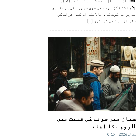
👍0👎0💬1 گزشتہ سال سے خلا میں تیرنے والا ایک
SpaceX راکٹ ٹکڑا بدھ کی صبح سویرے تیز رفتاری
د پر جا گرے گا، حالانکہ اس کے اثرات کی
 کم از کم کئی گھنٹوں
[...]
تان میں سونے کی قیمت میں
اضافہ
 2026
0