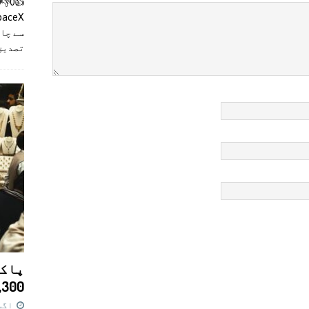
سے چان
تصدیق
پاکس
11,300 روپے کا 
اگست 7,