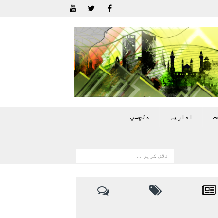
ت
اداريہ
دلچسپ