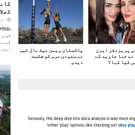
کامن
کھلاڑ
اگست 5,
گیمز م
گئے ہی
اپنے 
ی پریزنٹر ایرن
پاکستان ویمن نیٹ بال ٹیم
نے ثنا جاوید کے
نے سعودی عرب کو شکست
ں کیا کہا؟
دیدی
Seriously, this deep dive into data analysis is way more 
other ‘play’ options, like checking out
okey play