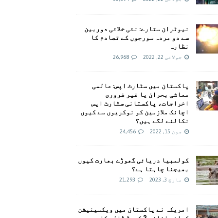
نیوٹران ستارے: نئی خلائی دوربین
سے دو مردہ سورجوں کے تصادم کا
نظارہ
جولائی 22, 2022
26,968
پاکستان میں سٹارٹ اپس: عالمی
معاشی بحران یا غیر ضروری
اخراجات، پاکستانی سٹارٹ اپس
اچانک ملازمین کو نوکریوں سے کیوں
نکالنے لگے ہیں؟
جون 15, 2022
24,456
کولمبیا دریائی گھوڑے بھارت کیوں
بھیجنا چاہتا ہے؟
مارچ 3, 2023
21,293
امريکہ نے پاکستان میں ویکسینیشن
کیلئے اضافی 2 کروڑ ڈالر کا وعدہ