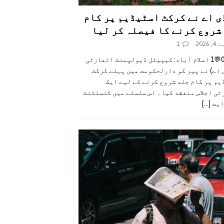
ی اے نے کرکٹ اسٹیڈیم پر کام
شروع کرنے کا فیصلہ کر لیا
 2026
1
👍0👎0💬1 اسلام آباد: کیپیٹل ڈیولپمنٹ اتھارٹی
 اے) نے پیر کو دارلحکومت میں پہلے کرکٹ
م پر کام جلد شروع کرنے کے لیے ایک
تی اجلاس منعقد کیا۔ اس سلسلے میں کنسلٹنٹ
ایت
[...]