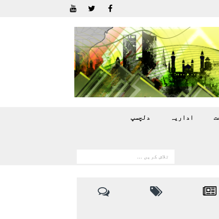
ت
اداريہ
دلچسپ