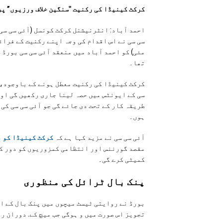
کرکٹ کینیڈا کی رکنیت "سنگین خلاف ورزیوں” پر
احمد آباد: انٹرنیشنل کرکٹ کونسل (آئی سی سی)
مئی) کو احمد آباد میں منعقد آئی سی سی بورڈ 
تھا۔
کرکٹ کینیڈا کی رکنیت معطل ہونے کے باوجود، آ
سی کے ایونٹس میں حصہ لینا جاری رکھیں گی او
طریقہ کار کے تحت دی جائے گی جو آئی سی سی کی
ہوں۔
آئی سی سی نے مزید کہا ہے کہ
کرکٹ کینیڈا کو ر
مقصد گورننس اور انتظامی کمزوریوں کو دور کر
کمیٹی کرے گی۔
پنک بال ٹرائل کی منظوری
بورڈ نے روایتی ٹیسٹ میچوں میں پنک بال کے ا
تجویز اس صورت میں و ہوگی جب میچ کے. دوران ر