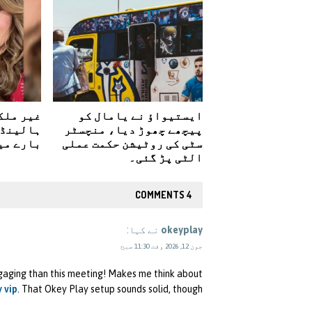
ایستیواؤ نے یامال کو
غیر ملک
پیچھے چھوڑ دیا، منچسٹر
ہالینڈ 
سٹی کی روٹیشن حکمت عملی
بارے می
الٹی پڑ گئی۔
4 COMMENTS
okeyplay
نے کہا:
جون 12, 2026 وقت 11:30 صبح
engaging than this meeting! Makes me think about
 vip
. That Okey Play setup sounds solid, though!