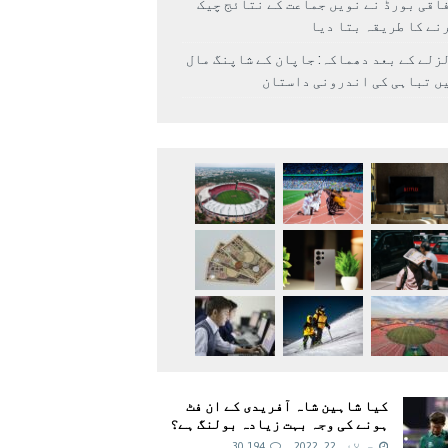
اقی بورڈ نے نویں جماعت کے نتائج چیک
نے کا طریقہ بتا دیا
زلے کے بعد دھماکہ: جاپان کے شاپنگ مال
ں تباہی کی اندرونی داستان
کیا شاہین شاہ آفریدی کے ان فٹ
ہونے کی وجہ بہت زیادہ بولنگ ہے؟
جولائی 22, 2022
30,194