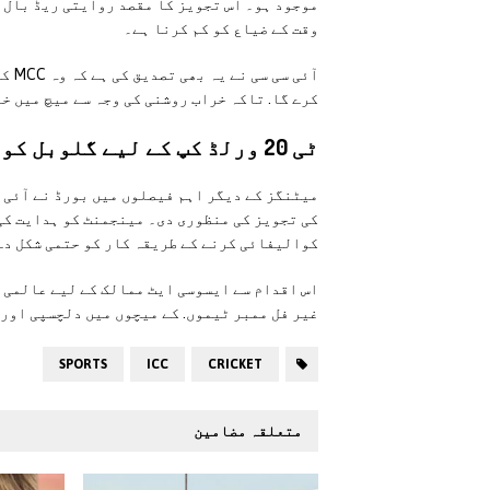
موجود ہو۔ اس تجویز کا مقصد روایتی ریڈ بال س
وقت کے ضیاع کو کم کرنا ہے۔
آئی
کرے گا. تاکہ خراب روشنی کی وجہ سے میچ میں خل
ٹی 20 ورلڈ کپ کے لیے گلوبل کوالیفائر
کوالیفائی کرنے کے طریقہ کار کو حتمی شکل دے
اس اقدام سے ایسوسی ایٹ ممالک کے لیے عالمی 
غیر فل ممبر ٹیموں. کے میچوں میں دلچسپی اور
SPORTS
ICC
CRICKET
متعلقہ مضامین