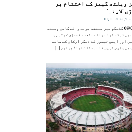
 ویلتھ گیمز کے اختتام پر
ی ‘لاپتہ’
 2026
0
👍0👎0💬0 گلاسگو میں منعقد ہونے والے کامن ویلتھ
یں شرکت کرنے والے متعدد کھلاڑی لاپتہ ہو
ں اور اپنی ٹیموں کے دیگر ارکان کے ساتھ
وطن واپس نہیں گئے۔ سکاٹ لینڈ پولیس
[...]