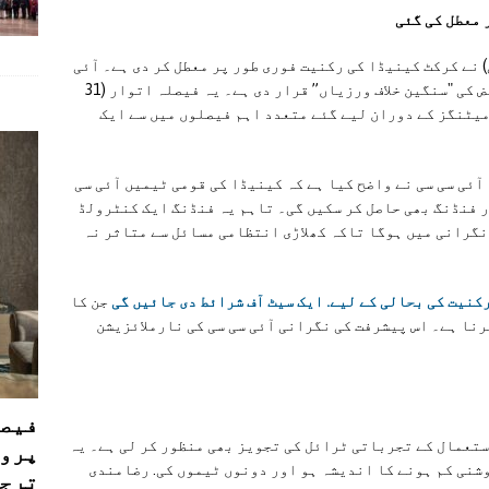
 معطل کی گئی
 نے کرکٹ کینیڈا کی رکنیت فوری طور پر معطل کر دی ہے۔ آئی
سی سی نے اس اقدام کی وجہ اپنے رکنیت کے فرائض کی "سنگین خلاف ورزیاں” قرار دی ہے۔ یہ فیصلہ اتوار (31
میٹنگز کے دوران لیے گئے متعدد اہم فیصلوں میں سے ایک
ئی سی سی نے واضح کیا ہے کہ کینیڈا کی قومی ٹیمیں آئی سی
ر فنڈنگ بھی حاصل کر سکیں گی۔ تاہم یہ فنڈنگ ایک کنٹرولڈ
 نگرانی میں ہوگا تاکہ کھلاڑی انتظامی مسائل سے متاثر نہ
کنیت کی بحالی کے لیے. ایک سیٹ آف شرائط دی جائیں گی
جن کا
نا ہے۔ اس پیشرفت کی نگرانی آئی سی سی کی نارملائزیشن
فیصل
ستعمال کے تجرباتی ٹرائل کی تجویز بھی منظور کر لی ہے۔ یہ
پروڈ
وشنی کم ہونے کا اندیشہ ہو اور دونوں ٹیموں کی. رضامندی
ترجی