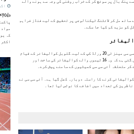
ے پنک بال پر سوئچ کر کے خراب روشنی کی وجہ سے ہونے والے
اگست 5,
 سی سی نے یہ بھی تصدیق کی ہے کہ وہ MCC کے ساتھ مل کر لائٹنگ ٹیکنالوجی پر تحقیق کے لیے فنڈز فراہم
پاکست
ل کو مزید کم کیا جا سکے۔
مواد ک
کہ یو
اکثر
]
میٹنگز کے دیگر اہم فیصلوں میں بورڈ نے آئی سی سی مینز ٹی 20 ورلڈ کپ کے لیے. گلوبل کوالیفائر کے قیام
کی تجویز کی منظوری دی۔ مینجمنٹ کو ہدایت کی گئی ہے کہ وہ 16 ٹیموں والے کوالیفائر کی ساخت اور
 کر متعلقہ آئی سی سی کمیٹیوں کے سامنے پیش کرے۔
کوالیفائی کرنے کا راستہ دوبارہ کھل گیا ہے۔ آئی سی سی نے
 ناظرین کی تعداد میں اضافے کا نوٹس لیا تھا۔