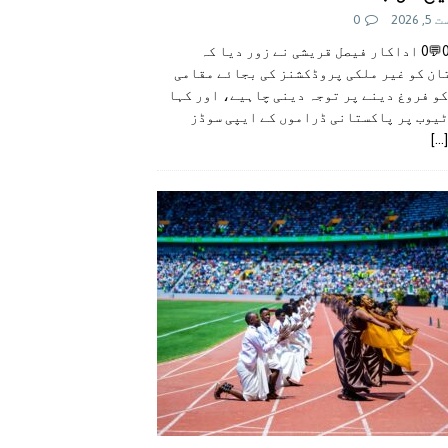
 2026
0
👍0👎0💬0 اداکار فیصل قریشی نے زور دیا کہ
ان کو غیر ملکی پروڈکشنز کی بجائے مقامی
و فروغ دینے پر توجہ دینی چاہیے، اور کہا
ٹیوب پر پاکستانی ڈراموں کے ایپی سوڈز
[...