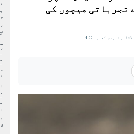
بہ: غیر ملکی پروڈکشنز پر مقامی مواد کو ترجیح دی جائے
فی
 تجرباتی میچوں کی
پر
جا
کا
‘ل
لاقائی خبريں
,
کھيل
4
سی
کر
مش
کی
ام
مد
بر
لا