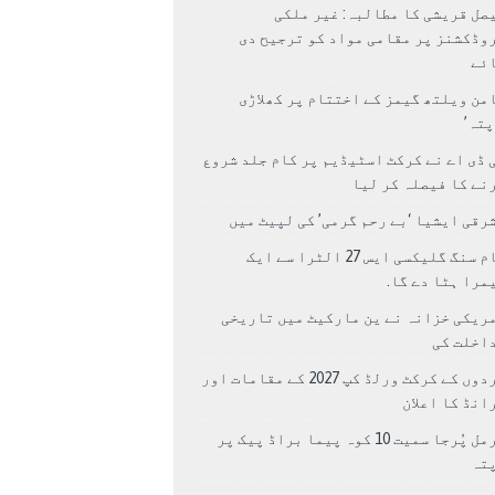
صل قریشی کا مطالبہ: غیر ملکی
وڈکشنز پر مقامی مواد کو ترجیح دی
ئے
من ویلتھ گیمز کے اختتام پر کھلاڑی
اپتہ’
 ڈی اے نے کرکٹ اسٹیڈیم پر کام جلد شروع
نے کا فیصلہ کر لیا
رقی ایشیا ‘بے رحم گرمی’ کی لپیٹ میں
سام سنگ گلیکسی ایس 27 الٹرا سے ایک
مرا ہٹا دے گا.
ریکی خزانہ نے ین مارکیٹ میں تاریخی
اخلت کی
مردوں کے کرکٹ ورلڈ کپ 2027 کے مقامات اور
انڈ کا اعلان
نرمل پُرجا سمیت 10 کوہ پیما براڈ پیک پر
پتہ