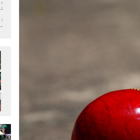
وف
کر
زل
می