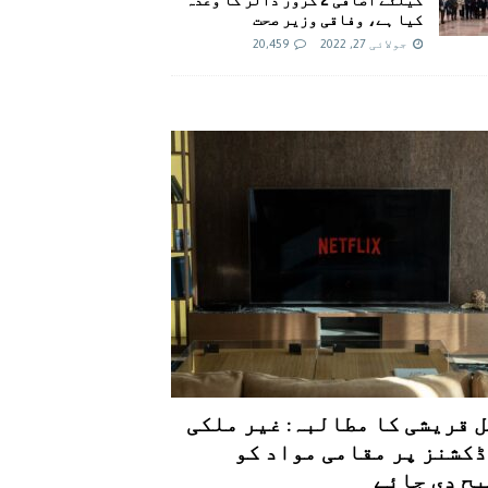
کیا ہے، وفاقی وزیر صحت
جولائی 27, 2022
20,459
 قریشی کا مطالبہ: غیر ملکی
کشنز پر مقامی مواد کو
ح دی جائے