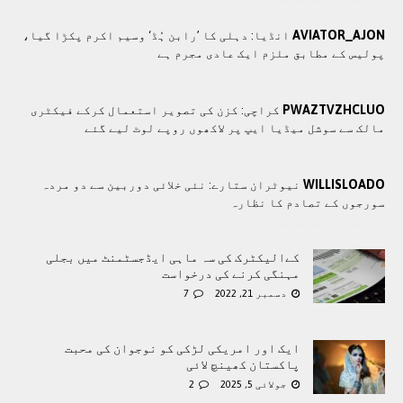
AVIATOR_AJON
انڈیا: دہلی کا ’رابن ہُڈ‘ وسیم اکرم پکڑا گیا،
پولیس کے مطابق ملزم ایک عادی مجرم ہے
PWAZTVZHCLUO
کراچی: کزن کی تصویر استعمال کرکے فیکٹری
مالک سے سوشل میڈیا ایپ پر لاکھوں روپے لوٹ لیے گئے
WILLISLOADO
نیوٹران ستارے: نئی خلائی دوربین سے دو مردہ
سورجوں کے تصادم کا نظارہ
کےالیکٹرک کی سہ ماہی ایڈجسٹمنٹ میں بجلی
مہنگی کرنے کی درخواست
دسمبر 21, 2022
7
ایک اور امریکی لڑکی کو نوجوان کی محبت
پاکستان کھینچ لائی
جولائی 5, 2025
2