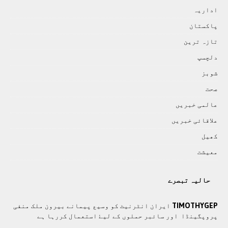
اداريہ
پاکستان
تازہ ترين
دلچسپ
شوبز
صحت
عالمی خبريں
علاقائی خبريں
کھيل
معيشت
حالیہ تبصرے
TIMOTHYGEP
ايران انٹرنيٹ کو وسيع پيمانے بيرون ملک منفی
پروپگينڈا اور سائبر حملوں کے ليۓ استعمال کررہا ہے