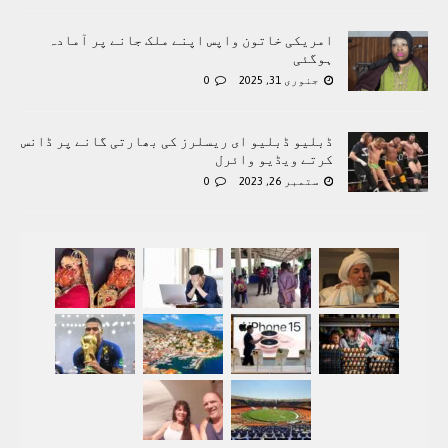
امریکی خاتون واپس اپنے ملک جانے پر آمادہ
ہوگئی
جنوری 31, 2025
0
ڈبلیو ڈبلیو ای ریسلرز کی بھارتی گانے پر ڈانس
کرتے ویڈیو وائرل
ستمبر 26, 2023
0