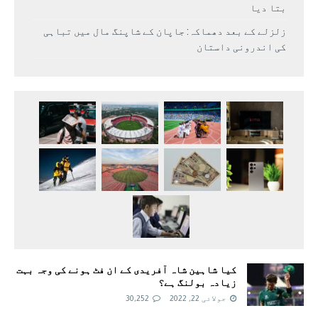
بتا دیا
زلزلے کے بعد دھماکہ: جاپان کے شاپنگ مال میں تباہی
کی اندرونی داستان
کیا شاہین شاہ آفریدی کے ان فٹ ہونے کی وجہ بہت
زیادہ بولنگ ہے؟
جولائی 22, 2022
30,252