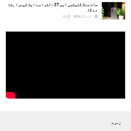
سام سنگ گلیکسی ایس 27 الٹرا سے ایک کیمرا ہٹا
دے گا.
اگست 3, 2026
0
زمرے