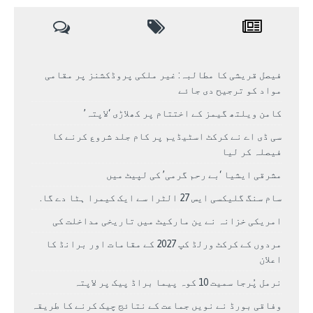
فیصل قریشی کا مطالبہ: غیر ملکی پروڈکشنز پر مقامی
مواد کو ترجیح دی جائے
کامن ویلتھ گیمز کے اختتام پر کھلاڑی ‘لاپتہ’
سی ڈی اے نے کرکٹ اسٹیڈیم پر کام جلد شروع کرنے کا
فیصلہ کر لیا
مشرقی ایشیا ‘بے رحم گرمی’ کی لپیٹ میں
سام سنگ گلیکسی ایس 27 الٹرا سے ایک کیمرا ہٹا دے گا.
امریکی خزانہ نے ین مارکیٹ میں تاریخی مداخلت کی
مردوں کے کرکٹ ورلڈ کپ 2027 کے مقامات اور برانڈ کا
اعلان
نرمل پُرجا سمیت 10 کوہ پیما براڈ پیک پر لاپتہ
وفاقی بورڈ نے نویں جماعت کے نتائج چیک کرنے کا طریقہ