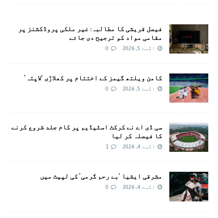
فیصل قریشی کا مطالبہ: غیر ملکی پروڈکشنز پر
مقامی مواد کو ترجیح دی جائے
اگست 5, 2026
0
کامن ویلتھ گیمز کے اختتام پر کھلاڑی ‘لاپتہ’
اگست 5, 2026
0
سی ڈی اے نے کرکٹ اسٹیڈیم پر کام جلد شروع کرنے
کا فیصلہ کر لیا
اگست 4, 2026
1
مشرقی ایشیا ‘بے رحم گرمی’ کی لپیٹ میں
اگست 4, 2026
0