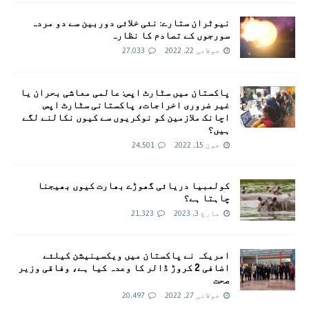
نیوٹران ستارے: نئی خلائی دوربین سے دو مردہ
سورجوں کے تصادم کا نظارہ
جولائی 22, 2022
27,033
پاکستان میں سٹارٹ اپس: عالمی معاشی بحران یا
غیر ضروری اخراجات، پاکستانی سٹارٹ اپس
اچانک ملازمین کو نوکریوں سے کیوں نکالنے لگے
ہیں؟
جون 15, 2022
24,501
کولمبیا دریائی گھوڑے بھارت کیوں بھیجنا
چاہتا ہے؟
مارچ 3, 2023
21,323
امريکہ نے پاکستان میں ویکسینیشن کیلئے
اضافی 2 کروڑ ڈالر کا وعدہ کیا ہے، وفاقی وزیر
صحت
جولائی 27, 2022
20,497