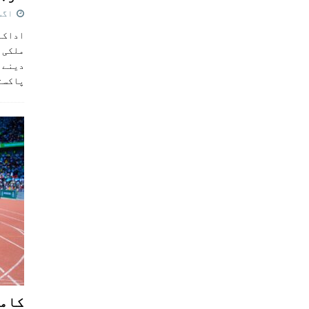
اگست 5,
اداکار
ملکی 
دینے پ
پاکست
کامن