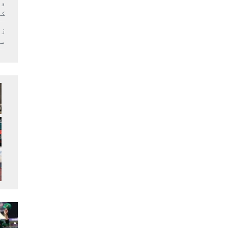
وف
کر
زل
می