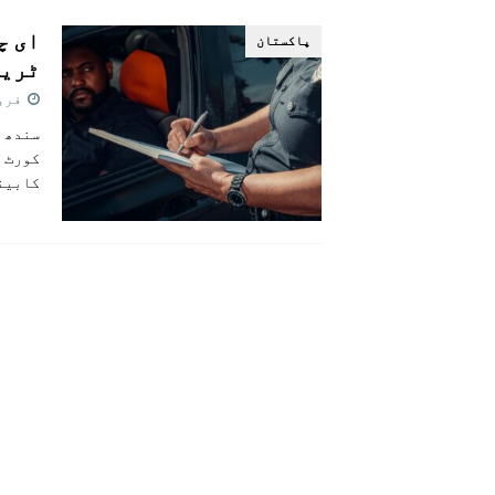
[ اگست 5, 2026 ]
فیصل قریشی کا مطال
ای چ
پاکستان
پاکستان
ٹریف
فروری 2
سندھ ک
کورٹ ک
کابینہ