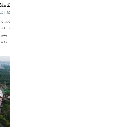
کھلاڑ
اگست 5,
گلاسگو
شرکت ک
اپنی ٹ
نہیں 