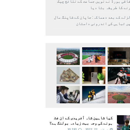
اقی بورڈ نے نویں جماعت کے نتائج چیک
نے کا طریقہ بتا دیا
زلے کے بعد دھماکہ: جاپان کے شاپنگ مال
ں تباہی کی اندرونی داستان
کیا شاہین شاہ آفریدی کے ان فٹ
ہونے کی وجہ بہت زیادہ بولنگ ہے؟
جولائی 22, 2022
30,191