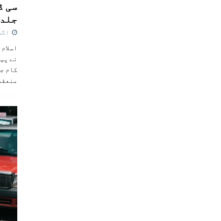
سی ڈ
جلد 
اگست 4,
اسلام 
نے پی
کام جل
منعقد