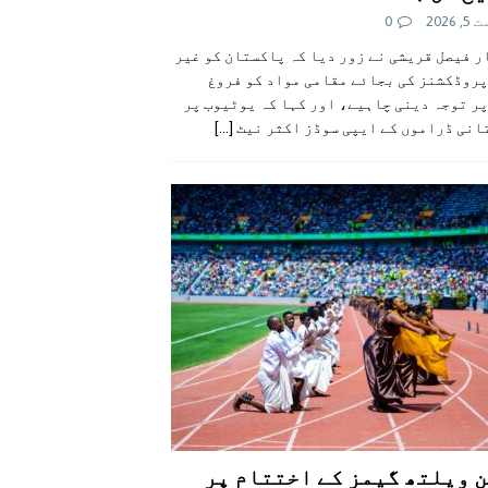
 2026
0
 فیصل قریشی نے زور دیا کہ پاکستان کو غیر
پروڈکشنز کی بجائے مقامی مواد کو فروغ
ر توجہ دینی چاہیے، اور کہا کہ یوٹیوب پر
انی ڈراموں کے ایپی سوڈز اکثر نیٹ
[...]
 ویلتھ گیمز کے اختتام پر