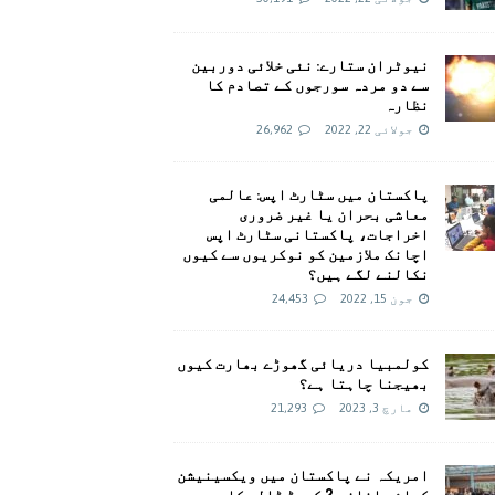
نیوٹران ستارے: نئی خلائی دوربین
سے دو مردہ سورجوں کے تصادم کا
نظارہ
جولائی 22, 2022
26,962
پاکستان میں سٹارٹ اپس: عالمی
معاشی بحران یا غیر ضروری
اخراجات، پاکستانی سٹارٹ اپس
اچانک ملازمین کو نوکریوں سے کیوں
نکالنے لگے ہیں؟
جون 15, 2022
24,453
کولمبیا دریائی گھوڑے بھارت کیوں
بھیجنا چاہتا ہے؟
مارچ 3, 2023
21,293
امريکہ نے پاکستان میں ویکسینیشن
کیلئے اضافی 2 کروڑ ڈالر کا وعدہ