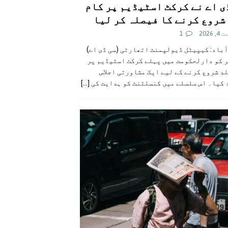
ی اے نے کرکٹ اسٹیڈیم پر کام
شروع کرنے کا فیصلہ کر لیا
 2026
1
آباد: کیپیٹل ڈیولپمنٹ اتھارٹی (سی ڈی اے)
ر کو دارلحکومت میں پہلے کرکٹ اسٹیڈیم پر
د شروع کرنے کے لیے ایک مشاورتی اجلاس
 کیا۔ اس سلسلے میں کنسلٹنٹ کو ہدایت کی
[...]