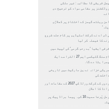
صل قریشی کا مطالبہ: غیر ملکی
وڈکشنز پر مقامی مواد کو ترجیح دی
ئے
من ویلتھ گیمز کے اختتام پر کھلاڑی
اپتہ’
 ڈی اے نے کرکٹ اسٹیڈیم پر کام جلد شروع
نے کا فیصلہ کر لیا
رقی ایشیا ‘بے رحم گرمی’ کی لپیٹ میں
سام سنگ گلیکسی ایس 27 الٹرا سے ایک
مرا ہٹا دے گا.
ریکی خزانہ نے ین مارکیٹ میں تاریخی
اخلت کی
مردوں کے کرکٹ ورلڈ کپ 2027 کے مقامات اور
انڈ کا اعلان
نرمل پُرجا سمیت 10 کوہ پیما براڈ پیک پر
پتہ