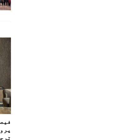
فیصل
پروڈ
ترجی