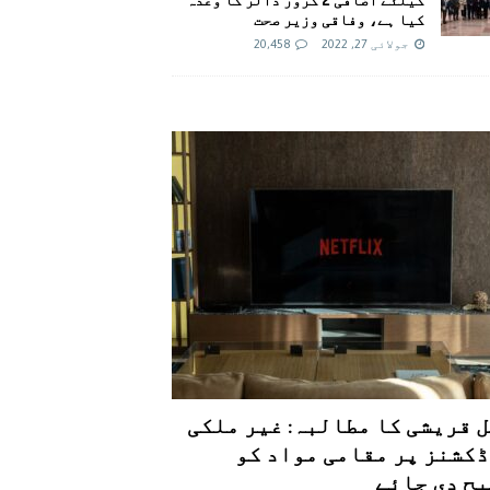
کیا ہے، وفاقی وزیر صحت
جولائی 27, 2022
20,458
 قریشی کا مطالبہ: غیر ملکی
کشنز پر مقامی مواد کو
ح دی جائے