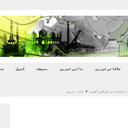
علاقائی خبريں
عالمی خبريں
معيشت
کھيل
صح
اختتام پر کھلاڑی ‘لاپتہ’
تازہ ترين
سٹیڈیم پر کام جلد شروع کرنے کا فیصلہ کر لیا
پاکستان
 گرمی’ کی لپیٹ میں
تازہ ترين
گا.
تازہ ترين