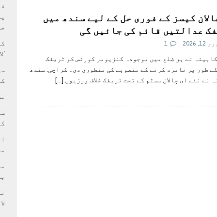
بہ: غیر ملکی پروڈکشنز پر مقامی مواد کو ترجیح دی جائے
فی
الان کیسز کے فوری حل کے لیے سندھ میں
پر
جا
ک عدالتیں قائم کی جائیں گی
کا
1, 2026
1
‘ل
ابینہ نے ہر ضلع میں موجودہ کنزیومر کورٹس کو ٹریفک
ے طور پر نامزد کرنے کے منصوبے کی منظوری دی۔ کراچی: سندھ
سی
 نے نئے ای چالان سسٹم کے تحت ٹریفک خلاف ورزیوں
[…]
کر
مش
کی
ام
مد
بر
لا