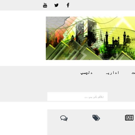
ت
اداريہ
دلچسپ