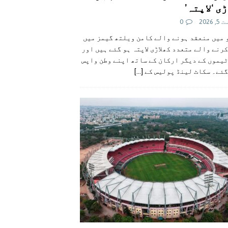
ی ‘لاپتہ’
 2026
0
 میں منعقد ہونے والے کامن ویلتھ گیمز میں
رنے والے متعدد کھلاڑی لاپتہ ہو گئے ہیں اور
یموں کے دیگر ارکان کے ساتھ اپنے وطن واپس
گئے۔ سکاٹ لینڈ پولیس کے
[...]