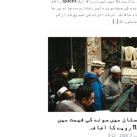
گزشتہ سال سے خلا میں تیرنے والا ایک SpaceX راکٹ
دھ کی صبح سویرے تیز رفتاری سے چاند پر جا
، حالانکہ اس کے اثرات کی تصدیق کم از کم
ھنٹوں تک
[...]
تان میں سونے کی قیمت میں
اضافہ
 2026
0