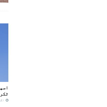
اسپی
ٹکرا
اگست 7,