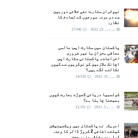
نیوٹران ستارے: نئی خلائی دوربین
سے دو مردہ سورجوں کے تصادم کا
نظارہ
جولائی 22, 2022
27,040
پاکستان میں سٹارٹ اپس: عالمی
معاشی بحران یا غیر ضروری
اخراجات، پاکستانی سٹارٹ اپس
اچانک ملازمین کو نوکریوں سے کیوں
نکالنے لگے ہیں؟
جون 15, 2022
24,510
کولمبیا دریائی گھوڑے بھارت کیوں
بھیجنا چاہتا ہے؟
مارچ 3, 2023
21,332
امريکہ نے پاکستان میں ویکسینیشن
کیلئے اضافی 2 کروڑ ڈالر کا وعدہ
کیا ہے، وفاقی وزیر صحت