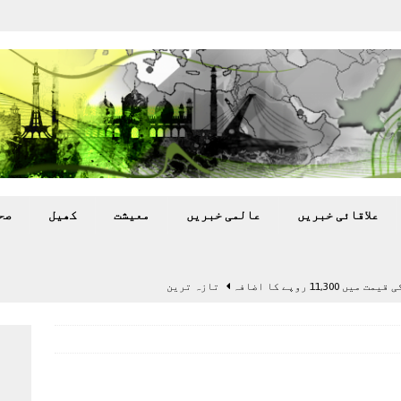
علاقائی خبريں
عالمی خبريں
معيشت
کھيل
صح
11,3 روپے کا اضافہ
تازہ ترين
بہ: غیر ملکی پروڈکشنز پر مقامی مواد کو ترجیح دی جائے
اختتام پر کھلاڑی ‘لاپتہ’
تازہ ترين