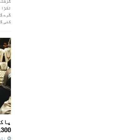
ٹکڑا ب
گرے گا
کئی گ
پاکس
11,300 روپے کا 
اگست 7,