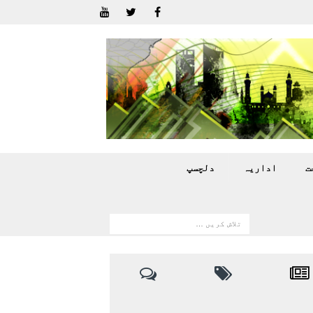
ت
اداريہ
دلچسپ