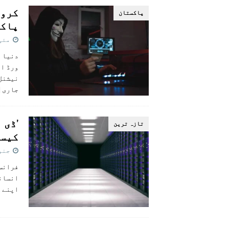
کروڑ
پاکستان
پاکس
مئی 28, 5
ورڈ او
نیشنل 
جاری
]
’ڈی 
تازہ ترين
کیسے
جنوری 7
فرانس 
انسان
اپنے گ