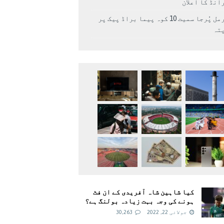
انڈ کا اعلان
نرمل پُرجا سمیت 10 کوہ پیما براڈ پیک پر
پتہ
کیا شاہین شاہ آفریدی کے ان فٹ
ہونے کی وجہ بہت زیادہ بولنگ ہے؟
جولائی 22, 2022
30,263