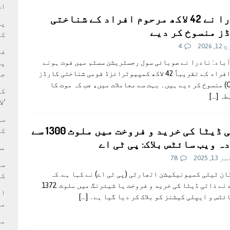
سٹیڈیم پر کام جلد شروع کرنے کا فیصلہ کر لیا
پاکستان
اس
نادرا نے 42 لاکھ مرحوم افراد کے شناختی
 حصہ چاند سے ٹکرا گیا
تازہ ترين
ز منسوخ کر دیے
کا
 2026
4
فی
آباد: نادرا نے صوبائی سول رجسٹریشن سسٹم میں فوت ہونے
پر
والے افراد کے تقریباً 42 لاکھ کمپیوٹرائزڈ قومی شناختی کارڈز
جا
(CNICs) منسوخ کر دیے ہیں۔ بہت سے معاملات میں، جب کہ موت کا
کا
طہ
[…]
‘ل
سی
ذاتی ڈیٹا کی خرید و فروخت میں ملوث 1300 سے
کر
ہ ویب سائٹس بلاک: پی ٹی اے
مش
1, 2025
78
ن ٹیلی کمیونیکیشن اتھارٹی (پی ٹی اے) نے کہا ہے. کہ
کی
ادارے نے ذاتی ڈیٹا کی خرید و فروخت یا شیئرنگ میں ملوث .1372
ام
ئٹس و ایپلی کیشنز کو بلاک کر دیا گیا ہے۔
[…]
مد