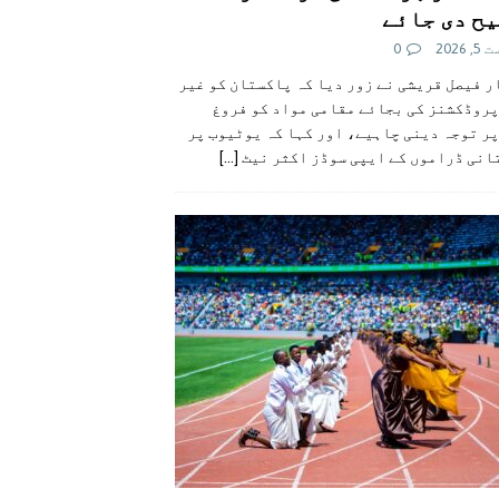
ح دی جائے
 2026
0
 فیصل قریشی نے زور دیا کہ پاکستان کو غیر
پروڈکشنز کی بجائے مقامی مواد کو فروغ
ر توجہ دینی چاہیے، اور کہا کہ یوٹیوب پر
انی ڈراموں کے ایپی سوڈز اکثر نیٹ
[...]