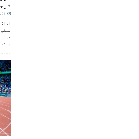
ترجی
اگست 5,
اداکار
ملکی 
دینے پ
پاکست