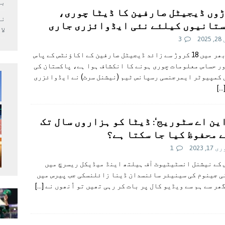
بر
وں ڈیجیٹل صارفین کا ڈیٹا چوری،
تانیوں کیلئے نئی ایڈوائزری جاری
لا
202
3
دنیا بھر میں 18 کروڑ سے زائد ڈیجیٹل صارفین کے اکاؤنٹس کے پاس
ر حساس معلومات چوری ہونے کا انکشاف ہوا ہے، پاکستان کی
کمپیوٹر ایمرجنسی رسپانس ٹیم (نیشنل سرٹ) نے ایڈوائزری
[…
این اے سٹوریج‘: ڈیٹا کو ہزاروں سال تک
 محفوظ کیا جا سکتا ہے؟
1, 2023
1
کے نیشنل انسٹیٹیوٹ آف ہیلتھ اینڈ میڈیکل ریسرچ میں
ی جینوم کی سینیئر سائنسدان ڈینا زائلنسکی جب پیرس میں
ھر سے ہم سے ویڈیو کال پر بات کر رہی تھیں تو اُنھوں نے
[…]