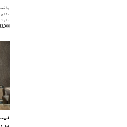
پاکست
منڈی 
مارکیٹ
11,300 روپے کے اضافے کے بعد 4 لاکھ 
فیصل
پروڈ