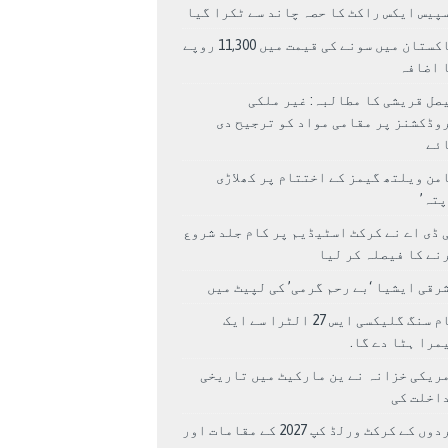
پیس ایکس راکٹ کا حصہ چاند سے ٹکرا گیا
پاکستان میں سونے کی قیمت میں 11,300 روپے
 اضافہ
صل قریشی کا مطالبہ: غیر ملکی
وڈکشنز پر مقامی مواد کو ترجیح دی
ئے
من ویلتھ گیمز کے اختتام پر کھلاڑی
اپتہ’
 ڈی اے نے کرکٹ اسٹیڈیم پر کام جلد شروع
نے کا فیصلہ کر لیا
رقی ایشیا ‘بے رحم گرمی’ کی لپیٹ میں
سام سنگ گلیکسی ایس 27 الٹرا سے ایک
مرا ہٹا دے گا.
ریکی خزانہ نے ین مارکیٹ میں تاریخی
اخلت کی
مردوں کے کرکٹ ورلڈ کپ 2027 کے مقامات اور