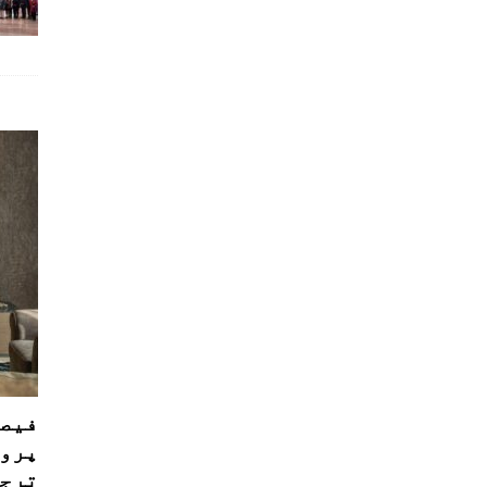
فیصل
پروڈ
ترجی