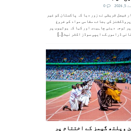
 2026
0
 فیصل قریشی نے زور دیا کہ پاکستان کو غیر
پروڈکشنز کی بجائے مقامی مواد کو فروغ
ر توجہ دینی چاہیے، اور کہا کہ یوٹیوب پر
انی ڈراموں کے ایپی سوڈز اکثر نیٹ
[...]
 ویلتھ گیمز کے اختتام پر