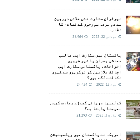
نیوٹران ستارے: نئی خلائی دوربین
سے دو مردہ سورجوں کے تصادم کا
نظارہ
جولائی 22, 2022
26,964
پاکستان میں سٹارٹ اپس: عالمی
معاشی بحران یا غیر ضروری
اخراجات، پاکستانی سٹارٹ اپس
اچانک ملازمین کو نوکریوں سے کیوں
نکالنے لگے ہیں؟
جون 15, 2022
24,454
کولمبیا دریائی گھوڑے بھارت کیوں
بھیجنا چاہتا ہے؟
مارچ 3, 2023
21,293
امريکہ نے پاکستان میں ویکسینیشن
کیلئے اضافی 2 کروڑ ڈالر کا وعدہ