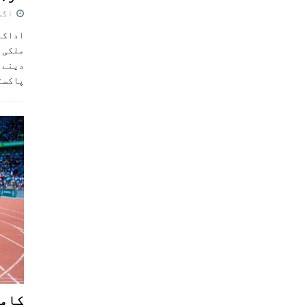
اگست 5,
اداکار
ملکی 
دینے پ
پاکست
کامن