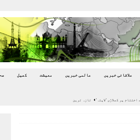
علاقائی خبريں
عالمی خبريں
معيشت
کھيل
صح
اختتام پر کھلاڑی ‘لاپتہ’
تازہ ترين
سٹیڈیم پر کام جلد شروع کرنے کا فیصلہ کر لیا
پاکستان
 گرمی’ کی لپیٹ میں
تازہ ترين
گا.
تازہ ترين