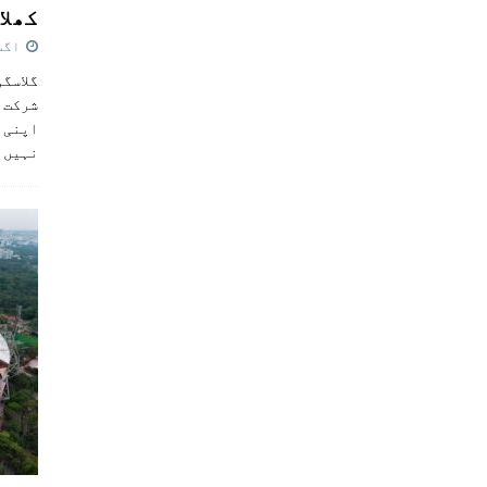
کھلاڑ
اگست 5,
گلاسگو
شرکت ک
اپنی ٹ
نہیں 