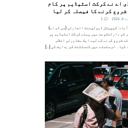
ی اے نے کرکٹ اسٹیڈیم پر کام
شروع کرنے کا فیصلہ کر لیا
 2026
1
آباد: کیپیٹل ڈیولپمنٹ اتھارٹی (سی ڈی اے)
ر کو دارلحکومت میں پہلے کرکٹ اسٹیڈیم پر
د شروع کرنے کے لیے ایک مشاورتی اجلاس
 کیا۔ اس سلسلے میں کنسلٹنٹ کو ہدایت کی
[...]