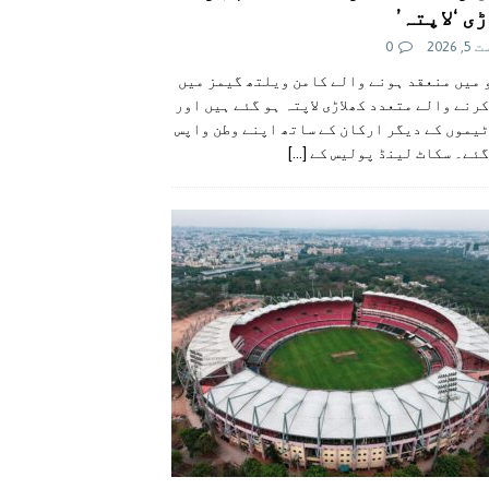
ی ‘لاپتہ’
 2026
0
 میں منعقد ہونے والے کامن ویلتھ گیمز میں
رنے والے متعدد کھلاڑی لاپتہ ہو گئے ہیں اور
یموں کے دیگر ارکان کے ساتھ اپنے وطن واپس
گئے۔ سکاٹ لینڈ پولیس کے
[...]