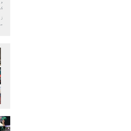
وف
کر
زل
می