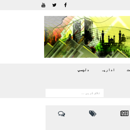
ت
اداريہ
دلچسپ