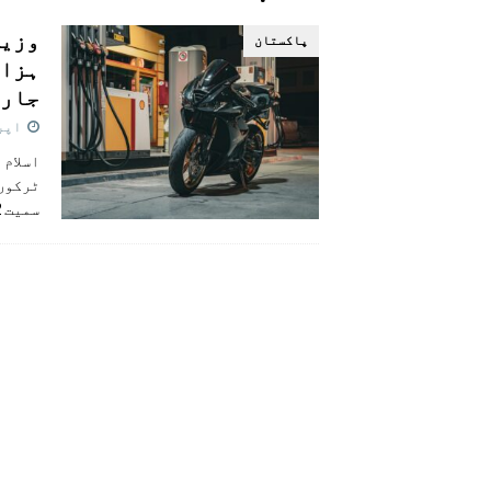
[ اگست 5, 2026 ]
فیصل قریشی کا مطال
پاکستان
پاکستان
جار
اپریل 9
ٹرکوں،
سمیت 32 ہزار سے زائد مستفید افراد کو 1.2 ارب روپے ڈیجیٹل