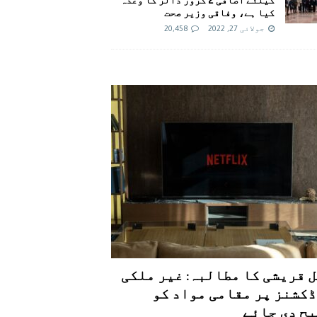
کیا ہے، وفاقی وزیر صحت
جولائی 27, 2022
20,458
 قریشی کا مطالبہ: غیر ملکی
کشنز پر مقامی مواد کو
ح دی جائے