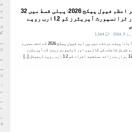
بہ: غیر ملکی پروڈکشنز پر مقامی مواد کو ترجیح دی جائے
فی
وزير اعظم فیول پیکج 2026: پہلی قسط میں 32
پر
جا
ہزار ٹرانسپورٹ آپریٹرز کو 1.2 ارب روپے
ی
کا
‘ل
, 2026
1,564
سی
اسلام آباد: پہلے مرحلے میں پی ایم فیول پیکج 2026 کے تحت بسوں،
کر
 طویل فاصلے کی گاڑیوں اور ڈیلیوری وینز کے آپریٹرز
[…]
مش
کی
ام
مد
بر
لا