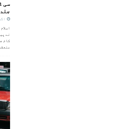
سی ڈ
جلد 
اگست 4,
اسلام 
نے پی
کام جل
منعقد