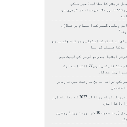
صل قریشی کا مطالبہ: غیر ملکی
وڈکشنز پر مقامی مواد کو ترجیح دی
ئے
من ویلتھ گیمز کے اختتام پر کھلاڑی
اپتہ’
 ڈی اے نے کرکٹ اسٹیڈیم پر کام جلد شروع
نے کا فیصلہ کر لیا
رقی ایشیا ‘بے رحم گرمی’ کی لپیٹ میں
سام سنگ گلیکسی ایس 27 الٹرا سے ایک
مرا ہٹا دے گا.
ریکی خزانہ نے ین مارکیٹ میں تاریخی
اخلت کی
مردوں کے کرکٹ ورلڈ کپ 2027 کے مقامات اور
انڈ کا اعلان
نرمل پُرجا سمیت 10 کوہ پیما براڈ پیک پر
پتہ