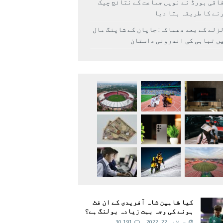
اقی بورڈ نے نویں جماعت کے نتائج چیک
نے کا طریقہ بتا دیا
زلے کے بعد دھماکہ: جاپان کے شاپنگ مال
ں تباہی کی اندرونی داستان
کیا شاہین شاہ آفریدی کے ان فٹ
ہونے کی وجہ بہت زیادہ بولنگ ہے؟
جولائی 22, 2022
30,191