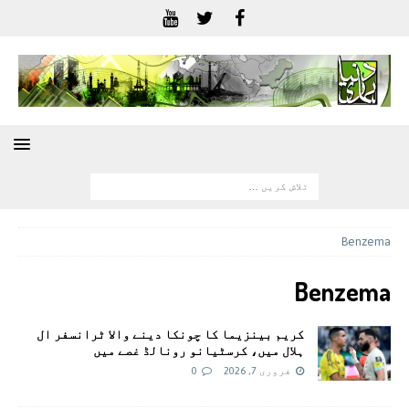
Benzema
Benzema
کریم بینزیما کا چونکا دینے والا ٹرانسفر ال
ہلال میں، کرسٹیانو رونالڈ غصے میں
فروری 7, 2026
0