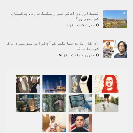
ٹیسٹ اور ون ڈے کی نئی رینکنگ جاری، پاکستان
کس نمبر پر؟
مئی 5, 2025
2
اداکار ماجد جہانگیر کوآج کراچی میں سپرد خاک
کیا جائے گا
جنوری 12, 2023
160