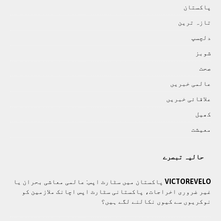
پاکستان
تازہ ترين
دلچسپ
شوبز
صحت
عالمی خبريں
علاقائی خبريں
کھيل
معيشت
حالیہ تبصرے
VICTOREVELO
پاکستان میں سٹارٹ اپس: عالمی معاشی بحران یا
غیر ضروری اخراجات، پاکستانی سٹارٹ اپس اچانک ملازمین کو
نوکریوں سے کیوں نکالنے لگے ہیں؟