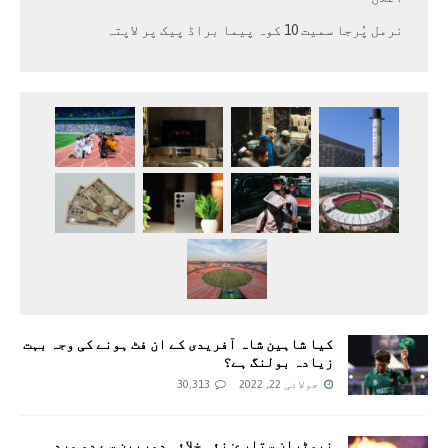
نرمل پُرجا سمیت 10 کوہ پیما براڈ پیک پر لاپتہ
کیا شاہین شاہ آفریدی کے ان فٹ ہونے کی وجہ بہت
زیادہ بولنگ ہے؟
جولائی 22, 2022
30,313
نیوٹران ستارے: نئی خلائی دوربین سے دو مردہ