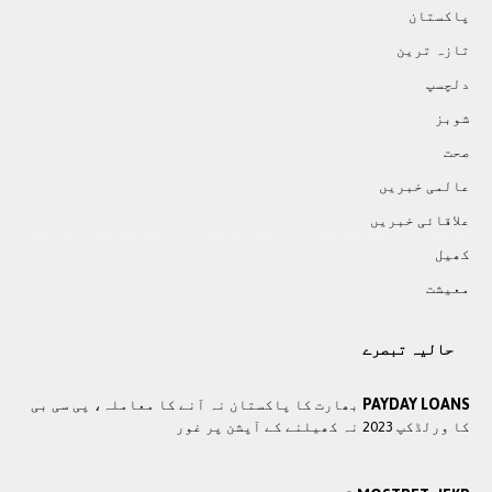
پاکستان
تازہ ترين
دلچسپ
شوبز
صحت
عالمی خبريں
علاقائی خبريں
کھيل
معيشت
حالیہ تبصرے
PAYDAY LOANS
بھارت کا پاکستان نہ آنے کا معاملہ، پی سی بی
کا ورلڈکپ 2023 نہ کھیلنے کے آپشن پر غور