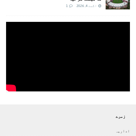
اگست 4, 2026
1
زمرے
اداريہ