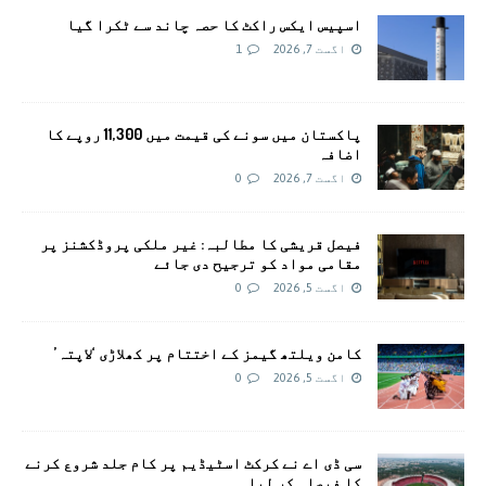
اسپیس ایکس راکٹ کا حصہ چاند سے ٹکرا گیا
اگست 7, 2026
1
پاکستان میں سونے کی قیمت میں 11,300 روپے کا
اضافہ
اگست 7, 2026
0
فیصل قریشی کا مطالبہ: غیر ملکی پروڈکشنز پر
مقامی مواد کو ترجیح دی جائے
اگست 5, 2026
0
کامن ویلتھ گیمز کے اختتام پر کھلاڑی ‘لاپتہ’
اگست 5, 2026
0
سی ڈی اے نے کرکٹ اسٹیڈیم پر کام جلد شروع کرنے
کا فیصلہ کر لیا