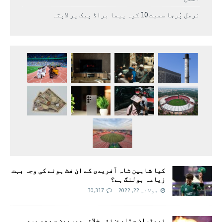
نرمل پُرجا سمیت 10 کوہ پیما براڈ پیک پر لاپتہ
کیا شاہین شاہ آفریدی کے ان فٹ ہونے کی وجہ بہت
زیادہ بولنگ ہے؟
جولائی 22, 2022
30,317
نیوٹران ستارے: نئی خلائی دوربین سے دو مردہ