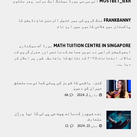
MOSTBET_IEKR
آئی سی سی بورڈ میٹنگ ایک مرتبہ پھر ملتوی
FRANKBANNY
جنگ گروپ کی میر خلیل الرحمٰن فاؤنڈیشن کا
پاکستان میں فلاحی کاموں ميں اہم نام
MATH TUITION CENTRE IN SINGAPORE
بورڈ آف سیکنڈری
ایجوکیشن کراچی نے نویں جماعت کے سائنس اور جنرل گروپ کے
سالانہ امتحانات ۲۰۲۵ کے نتائج کا باضابطہ طور پر اعلان کر
دیا ہے۔
کنزہ ہاشمی کا شوبز کی پہلی کمائی سے متعلق
حیران کن دعویٰ
مارچ 2, 2024
66
نئے فیچرز کے ساتھ چیٹ جی پی ٹی کا نیا ورژن
متعارف
مئی 15, 2024
11