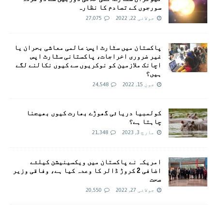
سورجوں کے تصادم کا نظارہ
جولائی 22, 2022
27,075
پاکستان میں سٹارٹ اپس: عالمی معاشی بحران یا
غیر ضروری اخراجات، پاکستانی سٹارٹ اپس
اچانک ملازمین کو نوکریوں سے کیوں نکالنے لگے
ہیں؟
جون 15, 2022
24,548
کولمبیا دریائی گھوڑے بھارت کیوں بھیجنا
چاہتا ہے؟
مارچ 3, 2023
21,348
امريکہ نے پاکستان میں ویکسینیشن کیلئے
اضافی 2 کروڑ ڈالر کا وعدہ کیا ہے، وفاقی وزیر
صحت
جولائی 27, 2022
20,550