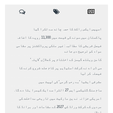
اسپیس ایکس راکٹ کا حصہ چاند سے ٹکرا گیا
پاکستان میں سونے کی قیمت میں 11,300 روپے کا اضافہ
فیصل قریشی کا مطالبہ: غیر ملکی پروڈکشنز پر مقامی
مواد کو ترجیح دی جائے
کامن ویلتھ گیمز کے اختتام پر کھلاڑی ‘لاپتہ’
سی ڈی اے نے کرکٹ اسٹیڈیم پر کام جلد شروع کرنے کا
فیصلہ کر لیا
مشرقی ایشیا ‘بے رحم گرمی’ کی لپیٹ میں
سام سنگ گلیکسی ایس 27 الٹرا سے ایک کیمرا ہٹا دے گا.
امریکی خزانہ نے ین مارکیٹ میں تاریخی مداخلت کی
مردوں کے کرکٹ ورلڈ کپ 2027 کے مقامات اور برانڈ کا
اعلان