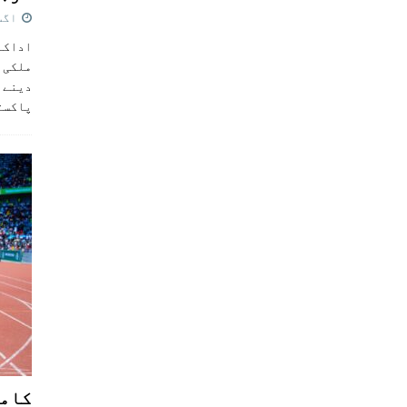
اگست 5,
اداکار
ملکی 
دینے پ
پاکست
کامن