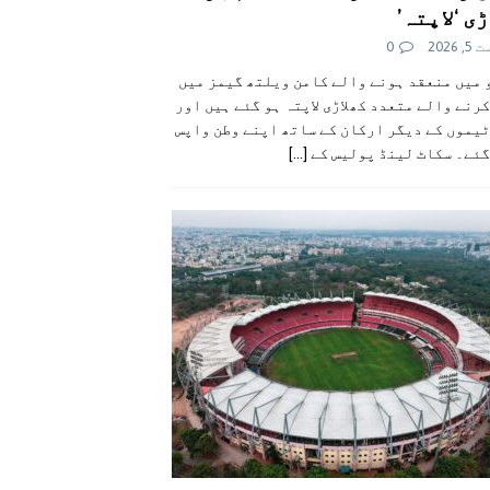
ی ‘لاپتہ’
 2026
0
 میں منعقد ہونے والے کامن ویلتھ گیمز میں
رنے والے متعدد کھلاڑی لاپتہ ہو گئے ہیں اور
یموں کے دیگر ارکان کے ساتھ اپنے وطن واپس
گئے۔ سکاٹ لینڈ پولیس کے
[...]