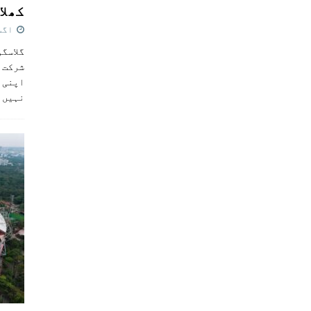
کھلاڑ
اگست 5,
گلاسگو
شرکت ک
اپنی ٹ
نہیں 