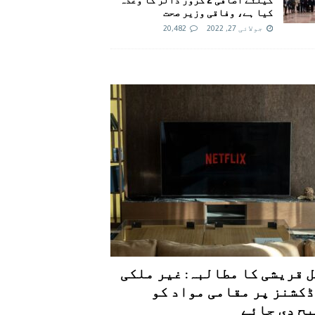
کیا ہے، وفاقی وزیر صحت
جولائی 27, 2022
20,482
 قریشی کا مطالبہ: غیر ملکی
کشنز پر مقامی مواد کو
ح دی جائے