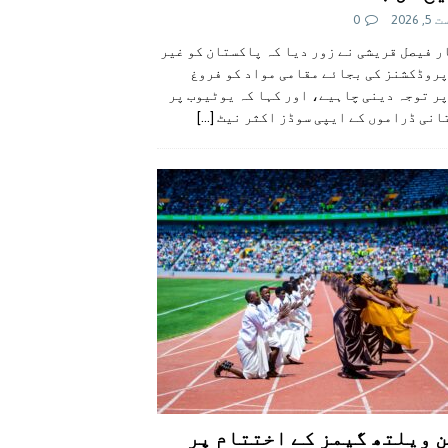
 2026
0
 فیصل قریشی نے زور دیا کہ پاکستان کو غیر
پروڈکشنز کی بجائے مقامی مواد کو فروغ
ر توجہ دینی چاہیے، اور کہا کہ یوٹیوب پر
انی ڈراموں کے ایپی سوڈز اکثر نیٹ
[...]
 ویلتھ گیمز کے اختتام پر