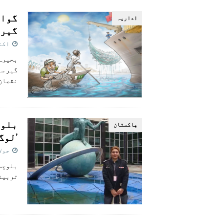
[ اگست 5, 2026 ]
فیصل قریشی کا مطال
گواد
اداريہ
پاکستان
گیر 
اکتوبر
بحیرہ 
گیر سم
نقصان 
بلوچ
پاکستان
’لوگ
جولائی 
بلوچست
تربيتح