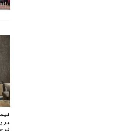
فیصل
پروڈ
ترجی