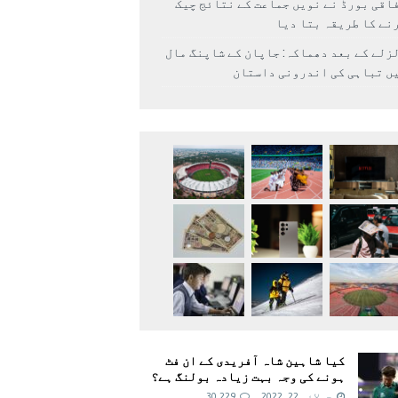
اقی بورڈ نے نویں جماعت کے نتائج چیک
نے کا طریقہ بتا دیا
زلے کے بعد دھماکہ: جاپان کے شاپنگ مال
ں تباہی کی اندرونی داستان
کیا شاہین شاہ آفریدی کے ان فٹ
ہونے کی وجہ بہت زیادہ بولنگ ہے؟
جولائی 22, 2022
30,229