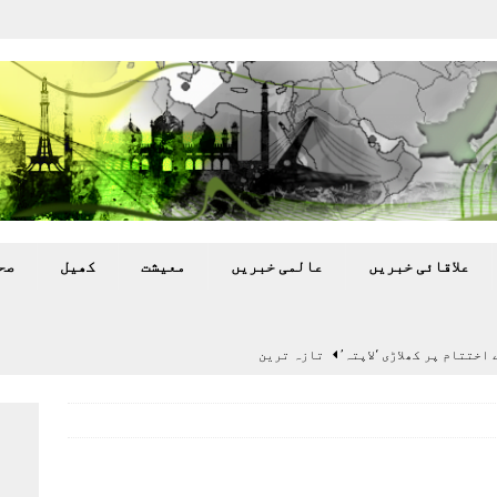
علاقائی خبريں
عالمی خبريں
معيشت
کھيل
صح
اختتام پر کھلاڑی ‘لاپتہ’
تازہ ترين
سٹیڈیم پر کام جلد شروع کرنے کا فیصلہ کر لیا
پاکستان
 گرمی’ کی لپیٹ میں
تازہ ترين
گا.
تازہ ترين