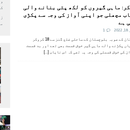
وف
ر: ماہی گیروں کو لکھ پتی بنانے والی
کر
ب مچھلی جو اپنی آواز کی وجہ سے پکڑی
زل
 ہے
می
202
1
پاکستان کے صوبہ بلوچستان کے ساحلی ضلع گنز سے 18 کروکر
ں پکڑنے والے ماہی گیر خوش قسمت بھی تھے اور بد قسمت
ن کی خوش قسمتی کی وجہ یہ تھی کہ اس نایاب
[…]