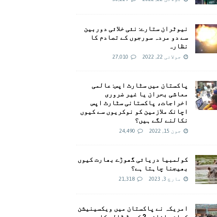
نیوٹران ستارے: نئی خلائی دوربین
سے دو مردہ سورجوں کے تصادم کا
نظارہ
جولائی 22, 2022
27,010
پاکستان میں سٹارٹ اپس: عالمی
معاشی بحران یا غیر ضروری
اخراجات، پاکستانی سٹارٹ اپس
اچانک ملازمین کو نوکریوں سے کیوں
نکالنے لگے ہیں؟
جون 15, 2022
24,490
کولمبیا دریائی گھوڑے بھارت کیوں
بھیجنا چاہتا ہے؟
مارچ 3, 2023
21,318
امريکہ نے پاکستان میں ویکسینیشن
کیلئے اضافی 2 کروڑ ڈالر کا وعدہ