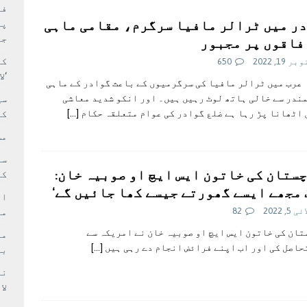
بہ: غیر ملکی پروڈکشنز پر مقامی مواد کو ترجیح دی جائے
فی
ر میں ٹرالر مافیا سرگرم، مقامی ماہی
پر
جا
فاقوں پر مجبور
کا
 19, 2022
650
‘ل
عرب میں ٹرالر مافیا کی سرگرمیوں کے باعث گوادر کے ماہی
ندر سے خالی ہاتھ لوٹ رہيں ہيں۔ اور انکو شديد معاشی
سی
اٹھانا پڑ رہا ہے ضلع گوادر کی عوام متعلقہ حکام
[…]
کر
مش
ستان کی خاتون ایس ایچ او صوبیہ خان:
کی
 مجھے ایسے گھورتے جیسے کھا جائیں گے‘
ام
5, 2022
82
مد
ان کی خاتون ایس ایچ او صوبیہ خان نے امريکہ سے
اصل کی اور اب اپنے فرائض انجام دے رہی ہيں
[…]
بر
لا