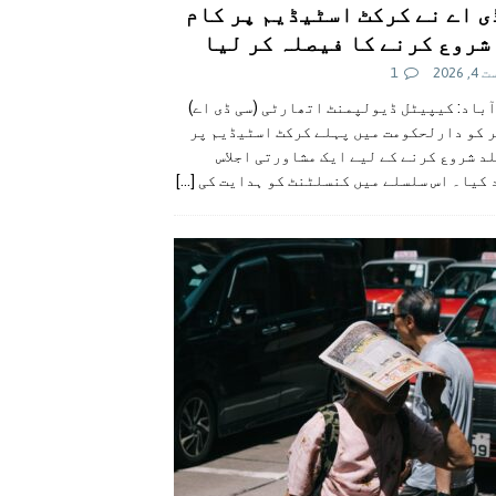
ی اے نے کرکٹ اسٹیڈیم پر کام
شروع کرنے کا فیصلہ کر لیا
 2026
1
آباد: کیپیٹل ڈیولپمنٹ اتھارٹی (سی ڈی اے)
ر کو دارلحکومت میں پہلے کرکٹ اسٹیڈیم پر
د شروع کرنے کے لیے ایک مشاورتی اجلاس
 کیا۔ اس سلسلے میں کنسلٹنٹ کو ہدایت کی
[...]