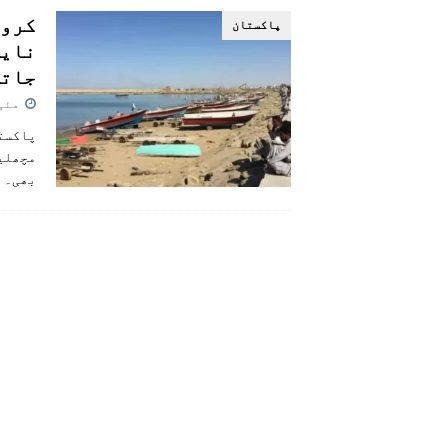
کروک
پاکستان
نایا
جاتی
مئی 18, 2
مچھلیا
بھی۔ ا