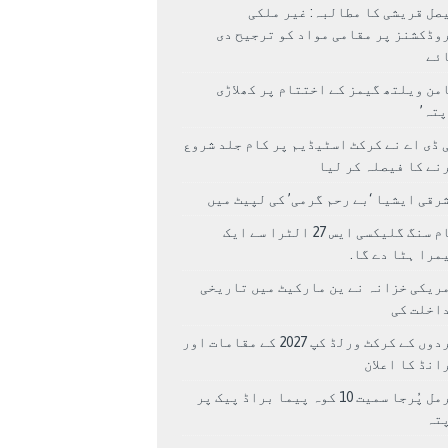
صل قریشی کا مطالبہ: غیر ملکی
وڈکشنز پر مقامی مواد کو ترجیح دی
ئے
من ویلتھ گیمز کے اختتام پر کھلاڑی
اپتہ’
 ڈی اے نے کرکٹ اسٹیڈیم پر کام جلد شروع
نے کا فیصلہ کر لیا
رقی ایشیا ‘بے رحم گرمی’ کی لپیٹ میں
سام سنگ گلیکسی ایس 27 الٹرا سے ایک
مرا ہٹا دے گا.
ریکی خزانہ نے ین مارکیٹ میں تاریخی
اخلت کی
مردوں کے کرکٹ ورلڈ کپ 2027 کے مقامات اور
انڈ کا اعلان
نرمل پُرجا سمیت 10 کوہ پیما براڈ پیک پر
پتہ