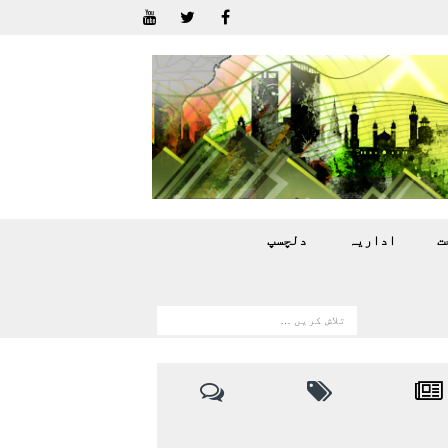
ت
اداريہ
دلچسپ