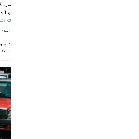
سی ڈ
جلد 
اگست 4,
اسلام 
نے پی
کام جل
منعقد