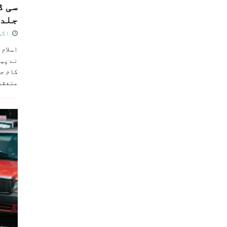
سی ڈ
جلد 
اگست 4,
اسلام 
نے پی
کام جل
منعقد