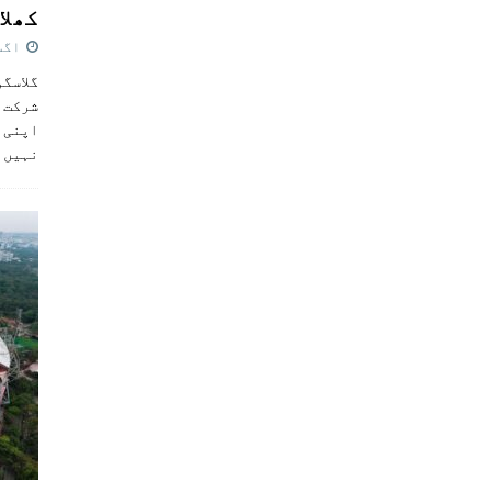
کھلاڑ
اگست 5,
گلاسگو
شرکت ک
اپنی ٹ
نہیں 