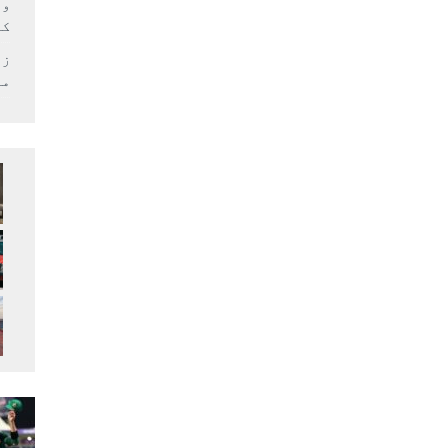
وف
کر
زل
می