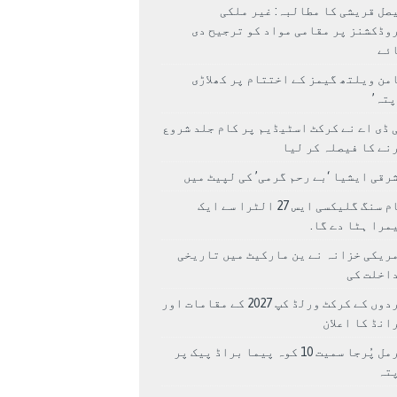
صل قریشی کا مطالبہ: غیر ملکی
وڈکشنز پر مقامی مواد کو ترجیح دی
ئے
من ویلتھ گیمز کے اختتام پر کھلاڑی
اپتہ’
 ڈی اے نے کرکٹ اسٹیڈیم پر کام جلد شروع
نے کا فیصلہ کر لیا
رقی ایشیا ‘بے رحم گرمی’ کی لپیٹ میں
سام سنگ گلیکسی ایس 27 الٹرا سے ایک
مرا ہٹا دے گا.
ریکی خزانہ نے ین مارکیٹ میں تاریخی
اخلت کی
مردوں کے کرکٹ ورلڈ کپ 2027 کے مقامات اور
انڈ کا اعلان
نرمل پُرجا سمیت 10 کوہ پیما براڈ پیک پر
پتہ