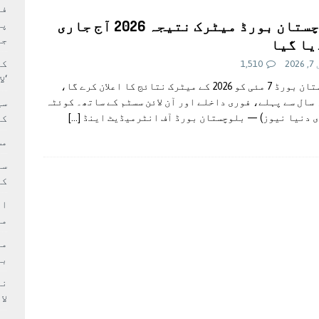
بہ: غیر ملکی پروڈکشنز پر مقامی مواد کو ترجیح دی جائے
فی
بلوچستان بورڈ میٹرک نتیجہ 2026 آج جاری
پر
جا
یا گیا
کا
20
1,510
‘ل
بلوچستان بورڈ 7 مئی کو 2026 کے میٹرک نتائج کا اعلان کرے گا،
سال سے پہلے، فوری داخلے اور آن لائن سسٹم کے ساتھ۔ کوئٹہ
سی
ی دنیا نیوز) — بلوچستان بورڈ آف انٹرمیڈیٹ اینڈ
[…]
کر
مش
کی
ام
مد
بر
لا