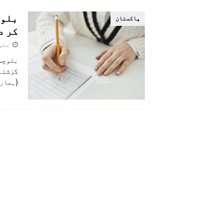
[ اگست 5, 2026 ]
فیصل قریشی کا مطال
پاکستان
پاکستان
کر د
مئی 7, 26
گزشتہ 
(ہمار