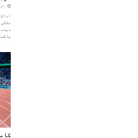
اگست 5,
اداکار
ملکی 
دینے پ
پاکست
کامن