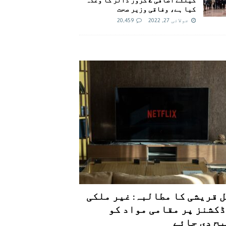
کیا ہے، وفاقی وزیر صحت
جولائی 27, 2022
20,459
 قریشی کا مطالبہ: غیر ملکی
کشنز پر مقامی مواد کو
ح دی جائے