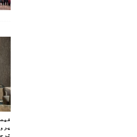
فیصل
پروڈ
ترجی