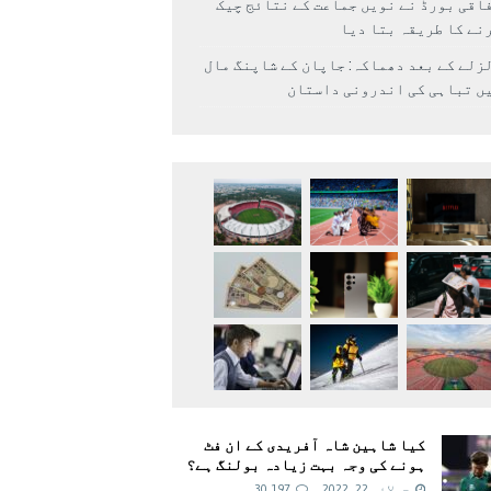
اقی بورڈ نے نویں جماعت کے نتائج چیک
نے کا طریقہ بتا دیا
زلے کے بعد دھماکہ: جاپان کے شاپنگ مال
ں تباہی کی اندرونی داستان
کیا شاہین شاہ آفریدی کے ان فٹ
ہونے کی وجہ بہت زیادہ بولنگ ہے؟
جولائی 22, 2022
30,197