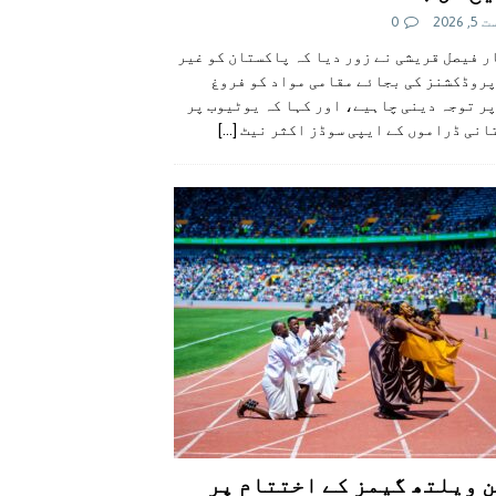
 2026
0
 فیصل قریشی نے زور دیا کہ پاکستان کو غیر
پروڈکشنز کی بجائے مقامی مواد کو فروغ
ر توجہ دینی چاہیے، اور کہا کہ یوٹیوب پر
انی ڈراموں کے ایپی سوڈز اکثر نیٹ
[...]
 ویلتھ گیمز کے اختتام پر