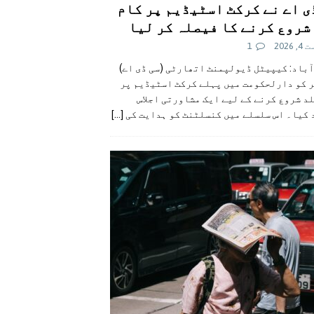
ی اے نے کرکٹ اسٹیڈیم پر کام
شروع کرنے کا فیصلہ کر لیا
 2026
1
آباد: کیپیٹل ڈیولپمنٹ اتھارٹی (سی ڈی اے)
ر کو دارلحکومت میں پہلے کرکٹ اسٹیڈیم پر
د شروع کرنے کے لیے ایک مشاورتی اجلاس
 کیا۔ اس سلسلے میں کنسلٹنٹ کو ہدایت کی
[...]