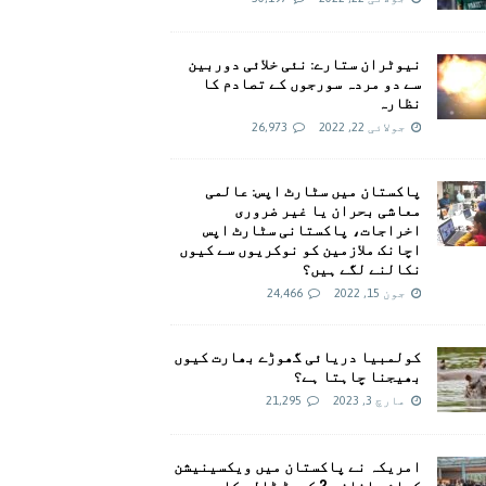
نیوٹران ستارے: نئی خلائی دوربین
سے دو مردہ سورجوں کے تصادم کا
نظارہ
جولائی 22, 2022
26,973
پاکستان میں سٹارٹ اپس: عالمی
معاشی بحران یا غیر ضروری
اخراجات، پاکستانی سٹارٹ اپس
اچانک ملازمین کو نوکریوں سے کیوں
نکالنے لگے ہیں؟
جون 15, 2022
24,466
کولمبیا دریائی گھوڑے بھارت کیوں
بھیجنا چاہتا ہے؟
مارچ 3, 2023
21,295
امريکہ نے پاکستان میں ویکسینیشن
کیلئے اضافی 2 کروڑ ڈالر کا وعدہ