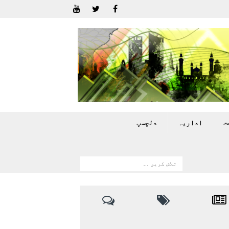
ت
اداريہ
دلچسپ