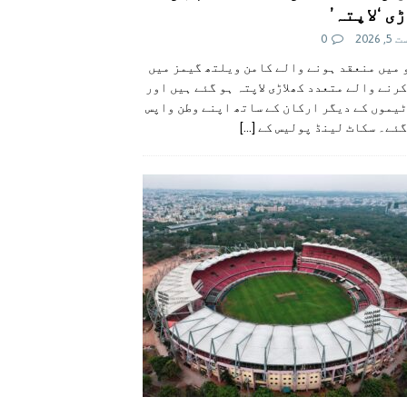
ی ‘لاپتہ’
 2026
0
 میں منعقد ہونے والے کامن ویلتھ گیمز میں
رنے والے متعدد کھلاڑی لاپتہ ہو گئے ہیں اور
یموں کے دیگر ارکان کے ساتھ اپنے وطن واپس
گئے۔ سکاٹ لینڈ پولیس کے
[...]