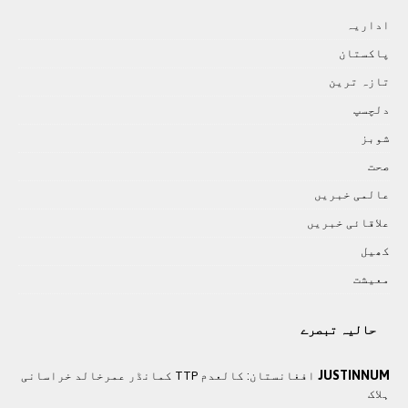
اداريہ
پاکستان
تازہ ترين
دلچسپ
شوبز
صحت
عالمی خبريں
علاقائی خبريں
کھيل
معيشت
حالیہ تبصرے
JUSTINNUM
افغانستان: کالعدم TTP کمانڈر عمرخالد خراسانی
ہلاک