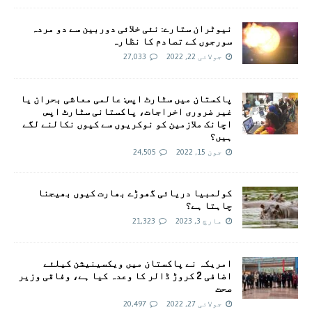
نیوٹران ستارے: نئی خلائی دوربین سے دو مردہ
سورجوں کے تصادم کا نظارہ
جولائی 22, 2022
27,033
پاکستان میں سٹارٹ اپس: عالمی معاشی بحران یا
غیر ضروری اخراجات، پاکستانی سٹارٹ اپس
اچانک ملازمین کو نوکریوں سے کیوں نکالنے لگے
ہیں؟
جون 15, 2022
24,505
کولمبیا دریائی گھوڑے بھارت کیوں بھیجنا
چاہتا ہے؟
مارچ 3, 2023
21,323
امريکہ نے پاکستان میں ویکسینیشن کیلئے
اضافی 2 کروڑ ڈالر کا وعدہ کیا ہے، وفاقی وزیر
صحت
جولائی 27, 2022
20,497