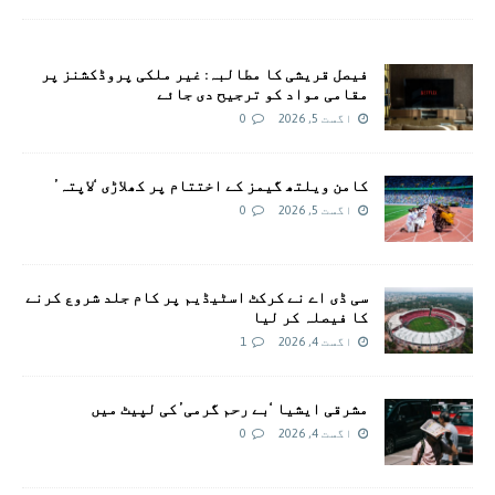
فیصل قریشی کا مطالبہ: غیر ملکی پروڈکشنز پر
مقامی مواد کو ترجیح دی جائے
اگست 5, 2026
0
کامن ویلتھ گیمز کے اختتام پر کھلاڑی ‘لاپتہ’
اگست 5, 2026
0
سی ڈی اے نے کرکٹ اسٹیڈیم پر کام جلد شروع کرنے
کا فیصلہ کر لیا
اگست 4, 2026
1
مشرقی ایشیا ‘بے رحم گرمی’ کی لپیٹ میں
اگست 4, 2026
0