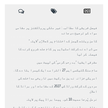
فیصل قریشی کا مطالبہ: غیر ملکی پروڈکشنز پر مقامی
مواد کو ترجیح دی جائے
کامن ویلتھ گیمز کے اختتام پر کھلاڑی ‘لاپتہ’
سی ڈی اے نے کرکٹ اسٹیڈیم پر کام جلد شروع کرنے کا
فیصلہ کر لیا
مشرقی ایشیا ‘بے رحم گرمی’ کی لپیٹ میں
سام سنگ گلیکسی ایس 27 الٹرا سے ایک کیمرا ہٹا دے گا.
امریکی خزانہ نے ین مارکیٹ میں تاریخی مداخلت کی
مردوں کے کرکٹ ورلڈ کپ 2027 کے مقامات اور برانڈ کا
اعلان
نرمل پُرجا سمیت 10 کوہ پیما براڈ پیک پر لاپتہ
وفاقی بورڈ نے نویں جماعت کے نتائج چیک کرنے کا طریقہ