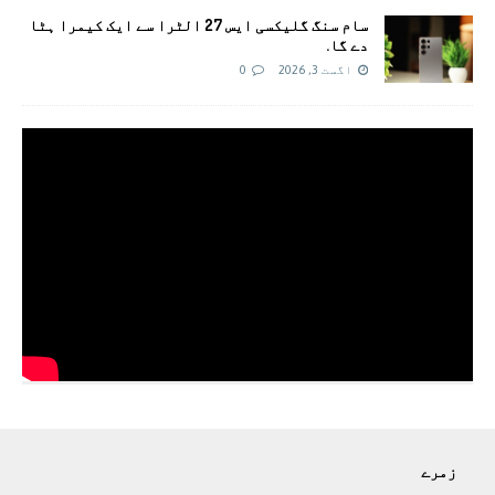
سام سنگ گلیکسی ایس 27 الٹرا سے ایک کیمرا ہٹا
دے گا.
اگست 3, 2026
0
زمرے