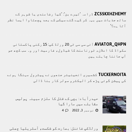
ZCSSKXHZHEMY
ڈرامہ ’تیرے بن‘: ’کیا رضامندی یا شوہر کے
ساتھ جذبات میں بہہ کر کیے گئے سیکس کے بعد پچھتاوا ایسا نظر
آتا ہے؟‘
AVIATOR_QHPN
آئی سی سی ٹی 20 ورلڈ کپ: 15 رکنی پاکستانی
سکواڈ کا اعلان، ٹورنامنٹ کا شیڈول، فارمیٹ اور وہ سب کچھ جو
آپ جاننا چاہتے ہیں
TUCKERNOITA
کشمیری انجینیئر جنھوں نے پیٹرول مہنگا ہونے
کی پیشن گوئی پڑھ کر الیکٹرو سولر کار بنا ڈالی
حیدرآباد: بچی کے قتل کا ملزم مبینہ پولیس
مقابلے میں مارا گیا
نومبر 3, 2022
4
ورلڈکپ فائنل: بھارت کو شکست، آسٹریلیا چھٹی