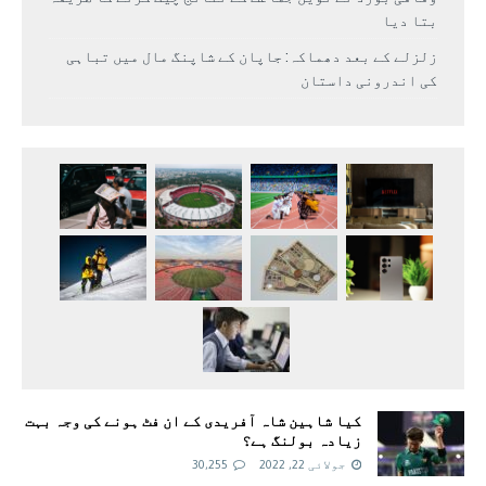
بتا دیا
زلزلے کے بعد دھماکہ: جاپان کے شاپنگ مال میں تباہی
کی اندرونی داستان
کیا شاہین شاہ آفریدی کے ان فٹ ہونے کی وجہ بہت
زیادہ بولنگ ہے؟
جولائی 22, 2022
30,255