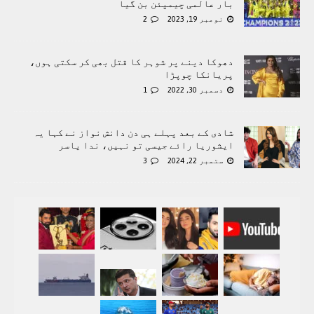
بار عالمی چیمپئن بن گیا
نومبر 19, 2023
2
دھوکا دینے پر شوہر کا قتل بھی کر سکتی ہوں،
پریانکا چوپڑا
دسمبر 30, 2022
1
شادی کے بعد پہلے ہی دن دانش نواز نے کہا یہ
ایشوریا رائے جیسی تو نہیں، ندا یاسر
ستمبر 22, 2024
3