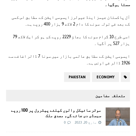
سستا ہوگیا۔
آل پاکستان جیمز اینڈ جیولرز ایسوسی ایشن کے مطابق اس کمی
کے بعد فی تولہ سونے کا دام 2 لاکھ 9 ہزار 400 روپے ہے۔
اسی طرح 10 گرام سونے کا بھاؤ 2229 روپے کم ہو کر ایک لاکھ 79
ہزار 527 پر آگیا۔
ایسوسی ایشن کے مطابق عالمی بازار میں سونا 7 ڈالر اضافے سے
1926 ڈالر فی اونس ہے۔
PAKISTAN
ECONOMY
متعلقہ مضامین
موٹر سائیکل والوں کیلئے پیٹرول پر 100 روپے
سبسڈی دی جائے گی، مصدق ملک
مارچ 20, 2023
0