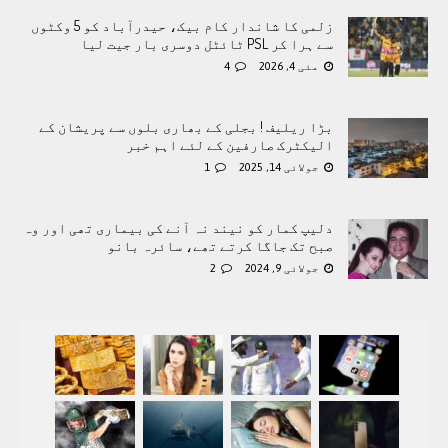
زلمی کا شاندار کام بیک، حیدرآباد کو 5 وکٹوں
سے ہرا کر PSL ٹائٹل دوسری بار جیت لیا
مئی 4, 2026
4
بڑا ریلیف ! بجلی کے بھاری بلوں سے پریشان کے
الیکٹرک صارفین کے لئے اہم خبر
جولائی 14, 2025
1
دلیپ کمار کو نیند نہ آنے کی بیماری تھی اور وہ
صبح تک جاگا کرتے تھے، سائرہ بانو
جولائی 9, 2024
2