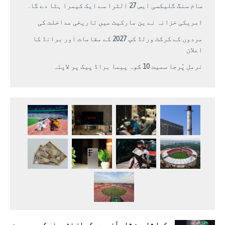
سام سنگ گلیکسی ایس 27 الٹرا سے ایک کیمرا ہٹا دے گا.
امریکی خزانہ نے ین مارکیٹ میں تاریخی مداخلت کی
مردوں کے کرکٹ ورلڈ کپ 2027 کے مقامات اور برانڈ کا
اعلان
نرمل پُرجا سمیت 10 کوہ پیما براڈ پیک پر لاپتہ
کیا شاہین شاہ آفریدی کے ان فٹ ہونے کی وجہ بہت