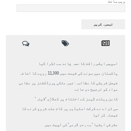
ویب سائٹ
اسپیس ایکس راکٹ کا حصہ چاند سے ٹکرا گیا
پاکستان میں سونے کی قیمت میں 11,300 روپے کا اضافہ
فیصل قریشی کا مطالبہ: غیر ملکی پروڈکشنز پر مقامی
مواد کو ترجیح دی جائے
کامن ویلتھ گیمز کے اختتام پر کھلاڑی ‘لاپتہ’
سی ڈی اے نے کرکٹ اسٹیڈیم پر کام جلد شروع کرنے کا
فیصلہ کر لیا
مشرقی ایشیا ‘بے رحم گرمی’ کی لپیٹ میں