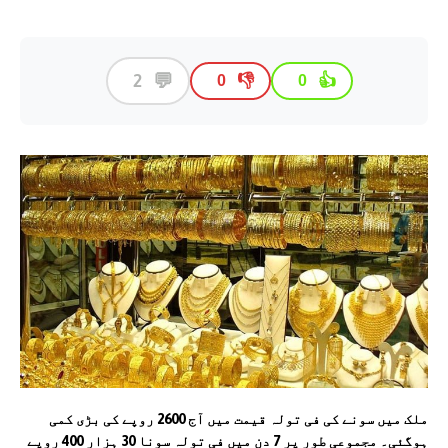
💬
2
👎
👍
0
0
ملک میں سونے کی فی تولہ قیمت میں آج 2600 روپے کی بڑی کمی
ہوگئی۔ مجموعی طور پر 7 دن میں فی تولہ سونا 30 ہزار 400 روپے