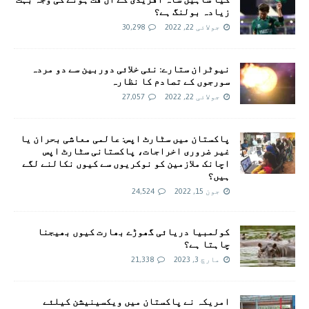
زیادہ بولنگ ہے؟
جولائی 22, 2022
30,298
نیوٹران ستارے: نئی خلائی دوربین سے دو مردہ
سورجوں کے تصادم کا نظارہ
جولائی 22, 2022
27,057
پاکستان میں سٹارٹ اپس: عالمی معاشی بحران یا
غیر ضروری اخراجات، پاکستانی سٹارٹ اپس
اچانک ملازمین کو نوکریوں سے کیوں نکالنے لگے
ہیں؟
جون 15, 2022
24,524
کولمبیا دریائی گھوڑے بھارت کیوں بھیجنا
چاہتا ہے؟
مارچ 3, 2023
21,338
امريکہ نے پاکستان میں ویکسینیشن کیلئے