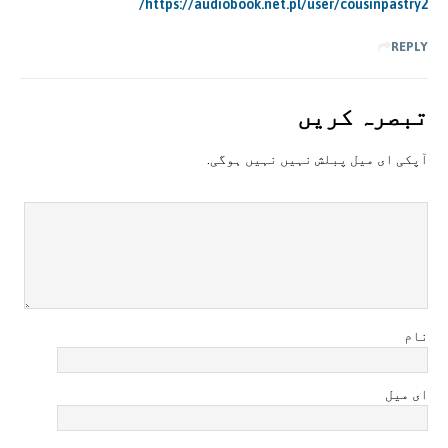
https://audiobook.net.pl/user/cousinpastry2/
REPLY
تبصرہ کريں
آپکی ای ميل پبلش نہيں نہيں ہوگی.
نام
ای میل