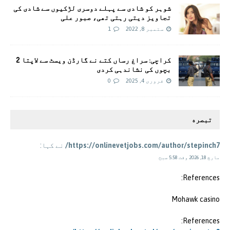
شوہر کو شادی سے پہلے دوسری لڑکیوں سے شادی کی
تجاویز دیتی رہتی تھی، صبور علی
ستمبر 8, 2022
1
کراچی: سراغ رساں کتے نے گارڈن ویسٹ سے لاپتا 2
بچوں کی نشاندہی کردی
فروری 4, 2025
0
تبصره
https://onlinevetjobs.com/author/stepinch7/
نے کہا:
مارچ 18, 2026 وقت 5:58 صبح
References:
Mohawk casino
References: