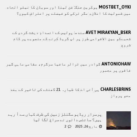
MOSTBET_OYKI
یوکرین جنگ: فن لینڈ اور سویڈن کا نیٹو اتحاد
میں شمولیت کا اعلان، مگر ترکی کو فیصلے پر اعتراض کیوں؟
AVET MIRAKYAN_BSKR
سندھ: پوليس کے انسدادِ دہشت گردی کے
شعبےکو بین الاقوامی طرز پر اپ گریڈ کرنے کے منصوبے پر کام
شروع
ANTONIOHAW
گوادر میں ٹرالر مافیا سرگرم، مقامی ماہی گیر
فاقوں پر مجبور
CHARLESBRINS
پی آئی اے کا طیارہ 21 گھنٹے کی تاخیر کے بعد
محو پرواز
پرسرار ریڈیو سگنلز زمین کی طرف کہاں سے آ رہے
ہیں؟ سائنس دانوں نے سراغ لگا لیا
مارچ 26, 2025
2