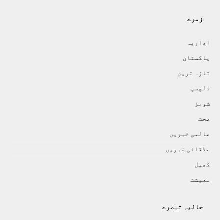
زمرے
اداريہ
پاکستان
تازہ ترين
دلچسپ
شوبز
صحت
عالمی خبريں
علاقائی خبريں
کھيل
معيشت
حالیہ تبصرے