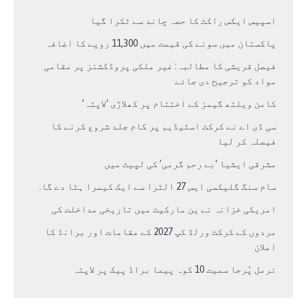
اسپیس ایکس راکٹ کا حصہ چاند سے ٹکرا گیا
پاکستان میں سونے کی قیمت میں 11,300 روپے کا اضافہ
فیصل قریشی کا مطالبہ: غیر ملکی پروڈکشنز پر مقامی
مواد کو ترجیح دی جائے
کامن ویلتھ گیمز کے اختتام پر کھلاڑی ‘لاپتہ’
سی ڈی اے نے کرکٹ اسٹیڈیم پر کام جلد شروع کرنے کا
فیصلہ کر لیا
مشرقی ایشیا ‘بے رحم گرمی’ کی لپیٹ میں
سام سنگ گلیکسی ایس 27 الٹرا سے ایک کیمرا ہٹا دے گا.
امریکی خزانہ نے ین مارکیٹ میں تاریخی مداخلت کی
مردوں کے کرکٹ ورلڈ کپ 2027 کے مقامات اور برانڈ کا
اعلان
نرمل پُرجا سمیت 10 کوہ پیما براڈ پیک پر لاپتہ