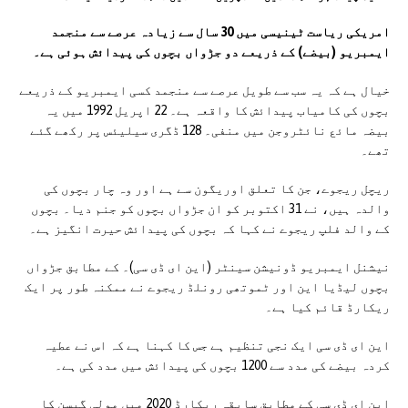
امریکی ریاست ٹینیسی میں 30 سال سے زیادہ عرصے سے منجمد
ایمبریو (بیضے) کے ذریعے دو جڑواں بچوں کی پیدائش ہوئی ہے۔
خیال ہے کہ یہ سب سے طویل عرصے سے منجمد کسی ایمبریو کے ذریعے
بچوں کی کامیاب پیدائش کا واقعہ ہے۔ 22 اپریل 1992 میں یہ
بیضہ مائع نائٹروجن میں منفی۔ 128 ڈگری سیلیئس پر رکھے گئے
تھے۔
ریچل ریجوے، جن کا تعلق اوریگون سے ہے اور وہ چار بچوں کی
والدہ ہیں، نے 31 اکتوبر کو ان جڑواں بچوں کو جنم دیا۔ بچوں
کے والد فلپ ریجوے نے کہا کہ بچوں کی پیدائش حیرت انگیز ہے۔
نیشنل ایمبریو ڈونیشن سینٹر (این ای ڈی سی)۔ کے مطابق جڑواں
بچوں لیڈیا این اور ٹموتھی رونلڈ ریجوے نے ممکنہ طور پر ایک
ریکارڈ قائم کیا ہے۔
این ای ڈی سی ایک نجی تنظیم ہے جس کا کہنا ہے کہ اس نے عطیہ
کردہ بیضے کی مدد سے 1200 بچوں کی پیدائش میں مدد کی ہے۔
این ای ڈی سی کے مطابق سابقہ ریکارڈ 2020 میں مولی گبسن کا