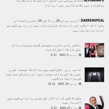
ALVINANAPE
جنگ گروپ کی میر خلیل الرحمٰن فاؤنڈیشن کا
پاکستان میں فلاحی کاموں ميں اہم نام
DARRENSPEAL
آئی سی سی ٹی 20 ورلڈ کپ: 15 رکنی پاکستانی
سکواڈ کا اعلان، ٹورنامنٹ کا شیڈول، فارمیٹ اور وہ سب کچھ جو
آپ جاننا چاہتے ہیں
باکسر عامر خان سے قیمتی گھڑی چھیننے والے
ملزمان کا اعتراف جرم
اپریل 5, 2023
0
ثانیہ زہرہ قتل کیس میں عدالت کا فیصلہ: شوہر
علی رضا کو سزائے موت، دیور اور ساس کو عمر قید
کی سزا سنا دی گئی۔
نومبر 19, 2025
15
سکوئڈ گیم کے اداکار کو جنسی ہراسانی کیس میں
آٹھ ماہ قید
مارچ 27, 2024
0