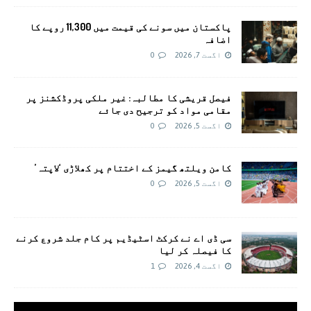
پاکستان میں سونے کی قیمت میں 11,300 روپے کا
اضافہ
اگست 7, 2026
0
فیصل قریشی کا مطالبہ: غیر ملکی پروڈکشنز پر
مقامی مواد کو ترجیح دی جائے
اگست 5, 2026
0
کامن ویلتھ گیمز کے اختتام پر کھلاڑی ‘لاپتہ’
اگست 5, 2026
0
سی ڈی اے نے کرکٹ اسٹیڈیم پر کام جلد شروع کرنے
کا فیصلہ کر لیا
اگست 4, 2026
1