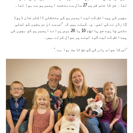
تھا۔ جن کا جنم قریب 27 سال سے منجمد ایمبریو سے ہوا تھا۔
بچوں کی پیدائش کے لیے ایمبریو کی منتقلی ڈاکٹر جان ڈیوڈ
گارڈن نے کی تھی۔ وہ کہتے ہیں کہ ’اس سے ان مریضوں کو تسلی
ملنی چاہیے جو پانچ، 10 یا 20 برس پرانے ایمبریو کو بچوں کی
پیدائش کے لیے گود لینے پر سوال کرتے ہیں۔
’اس کا جواب ہاں کی گونج ثابت ہوا ہے۔‘