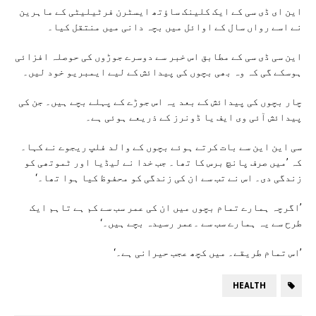
این ای ڈی سی کے ایک کلینک ساؤتھ ایسٹرن فرٹیلیٹی کے ماہرین
نے اسے رواں سال کے اوائل میں بچہ دانی میں منتقل کیا۔
این سی ڈی سی کے مطابق اس خبر سے دوسرے جوڑوں کی حوصلہ افزائی
ہوسکے گی کہ وہ بھی بچوں کی پیدائش کے لیے ایمبریو خود لیں۔
چار بچوں کی پیدائش کے بعد یہ اس جوڑے کے پہلے بچے ہیں۔ جن کی
پیدائش آئی وی ایف یا ڈونرز کے ذریعے ہوئی ہے۔
سی این این سے بات کرتے ہوئے بچوں کے والد فلپ ریجوے نے کہا۔
کہ ’میں صرف پانچ برس کا تھا۔ جب خدا نے لیڈیا اور ٹموتھی کو
زندگی دی۔ اس نے تب سے ان کی زندگی کو محفوظ کیا ہوا تھا۔‘
’اگرچہ ہمارے تمام بچوں میں ان کی عمر سب سے کم ہے تاہم ایک
طرح سے یہ ہمارے سب سے ۔عمر رسیدہ بچے ہیں۔‘
’اس تمام طریقے۔ میں کچھ عجب حیرانی ہے۔‘
HEALTH