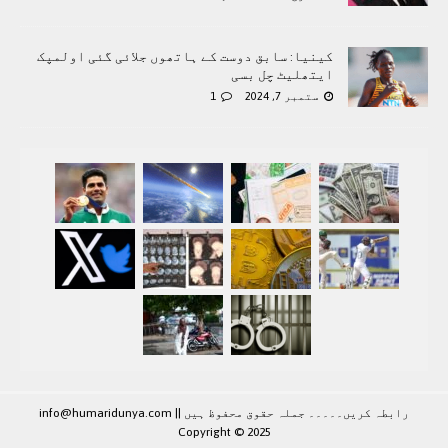
کینیا: سابق دوست کے ہاتھوں جلائی گئی اولمپک
ایتھلیٹ چل بسی
ستمبر 7, 2024
1
رابطہ کريں۔۔۔۔۔ جملہ حقوق محفوظ ہيں |
|
info@humaridunya.com
Copyright © 2025