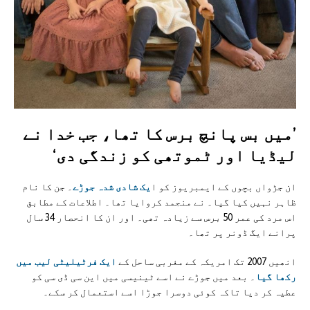
’میں بس پانچ برس کا تھا، جب خدا نے
لیڈیا اور ٹموتھی کو زندگی دی‘
ان جڑواں بچوں کے ایمبریوز کو ا
یک شادی شدہ جوڑے
۔ جن کا نام
ظاہر نہیں کیا گیا۔ نے منجمد کروایا تھا۔ اطلاعات کے مطابق
اس مرد کی عمر 50 برس سے زیادہ تھی۔ اور ان کا انحصار 34 سال
پرانے ایگ ڈونر پر تھا۔
انھیں 2007 تک امریکہ کے مغربی ساحل کے
ایک فرٹیلیٹی لیب میں
رکھا گیا
۔ بعد میں جوڑے نے اسے ٹینیسی میں این سی ڈی سی کو
عطیہ کر دیا تاکہ کوئی دوسرا جوڑا اسے استعمال کر سکے۔