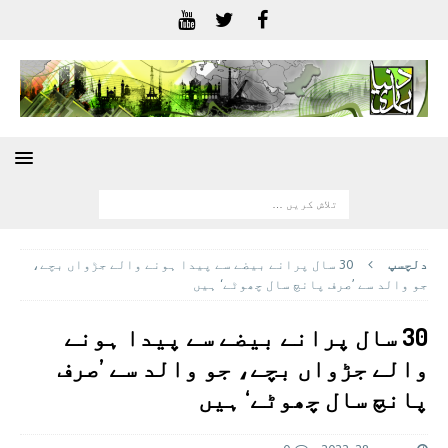
دلچسپ
30 سال پرانے بیضے سے پیدا ہونے والے جڑواں بچے،
جو والد سے ’صرف پانچ سال چھوٹے‘ ہیں
30 سال پرانے بیضے سے پیدا ہونے
والے جڑواں بچے، جو والد سے ’صرف
پانچ سال چھوٹے‘ ہیں