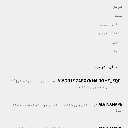
شوبز
صحت
عالمی خبريں
علاقائی خبريں
کھيل
معيشت
حالیہ تبصرے
VIVOD IZ ZAPOYA NA DOMY_ZQEL
سچن تندولکر ’کرکٹ گرل‘ کی
بلے بازی کے فین ہو گئے
ALVINANAPE
کیا بائیو ہیکنگ سے انسان موت کو شکست دے سکتا
ہے؟