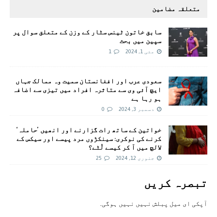
متعلقہ مضامین
سابق خاتون ٹینس سٹار کے وزن کے متعلق سوال پر
سپین میں بحث
مئی 1, 2024
1
سعودی عرب اور افغانستان سمیت وہ ممالک جہاں
ایچ آئی وی سے متاثرہ افراد میں تیزی سے اضافہ
ہو رہا ہے
دسمبر 3, 2024
0
خواتین کے ساتھ رات گزارنے اور انھیں ’حاملہ‘
کرنے کی نوکری: سینکڑوں مرد پیسے اور سیکس کے
لالچ میں آ کر کیسے لُٹے؟
جنوری 12, 2024
25
تبصرہ کريں
آپکی ای ميل پبلش نہيں نہيں ہوگی.