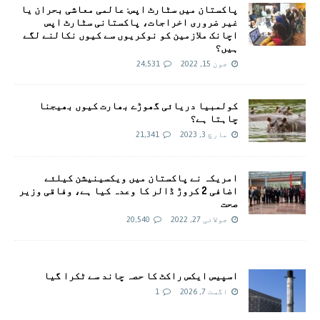
پاکستان میں سٹارٹ اپس: عالمی معاشی بحران یا
غیر ضروری اخراجات، پاکستانی سٹارٹ اپس
اچانک ملازمین کو نوکریوں سے کیوں نکالنے لگے
ہیں؟
جون 15, 2022
24,531
کولمبیا دریائی گھوڑے بھارت کیوں بھیجنا
چاہتا ہے؟
مارچ 3, 2023
21,341
امريکہ نے پاکستان میں ویکسینیشن کیلئے
اضافی 2 کروڑ ڈالر کا وعدہ کیا ہے، وفاقی وزیر
صحت
جولائی 27, 2022
20,540
اسپیس ایکس راکٹ کا حصہ چاند سے ٹکرا گیا
اگست 7, 2026
1