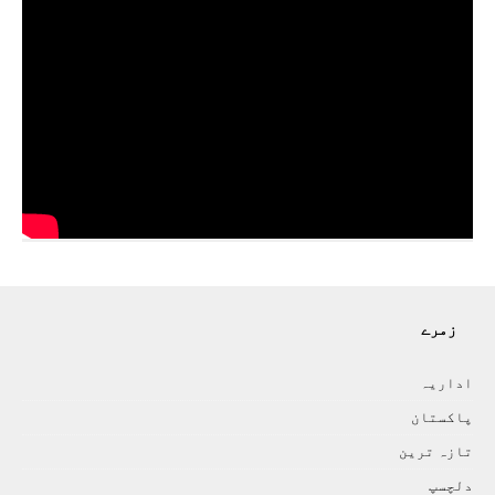
زمرے
اداريہ
پاکستان
تازہ ترين
دلچسپ