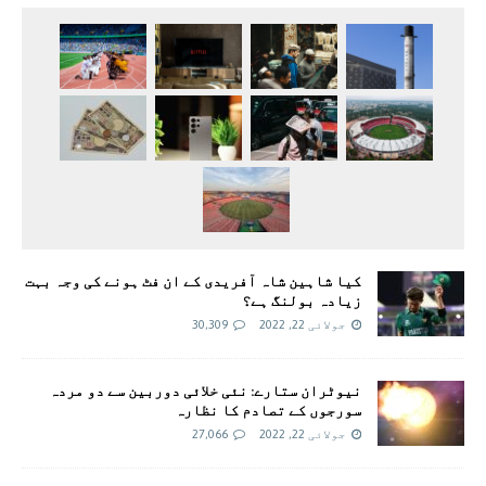
کیا شاہین شاہ آفریدی کے ان فٹ ہونے کی وجہ بہت
زیادہ بولنگ ہے؟
جولائی 22, 2022
30,309
نیوٹران ستارے: نئی خلائی دوربین سے دو مردہ
سورجوں کے تصادم کا نظارہ
جولائی 22, 2022
27,066