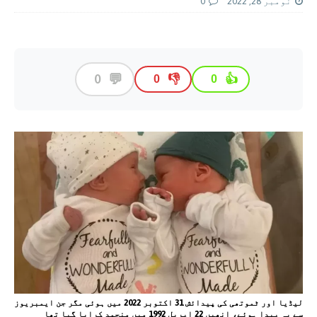
نومبر 28, 2022
0
💬
0
👎
👍
0
0
لیڈیا اور ٹموتھی کی پیدائش 31 اکتوبر 2022 میں ہوئی مگر جن ایمبریوز
سے یہ پیدا ہوئے، انھیں 22 اپریل 1992 میں منجمد کرایا گیا تھا