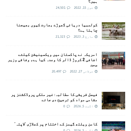
ہیں؟
جون 15, 2022
24,501
کولمبیا دریائی گھوڑے بھارت کیوں بھیجنا
چاہتا ہے؟
مارچ 3, 2023
21,323
امريکہ نے پاکستان میں ویکسینیشن کیلئے
اضافی 2 کروڑ ڈالر کا وعدہ کیا ہے، وفاقی وزیر
صحت
جولائی 27, 2022
20,497
فیصل قریشی کا مطالبہ: غیر ملکی پروڈکشنز پر
مقامی مواد کو ترجیح دی جائے
اگست 5, 2026
0
کامن ویلتھ گیمز کے اختتام پر کھلاڑی ‘لاپتہ’
اگست 5, 2026
0