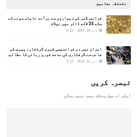
متعلقہ مضامین
فرانس: گھر کی دیواروں سے برآمد نایاب سونے کے
سکے 35 لاکھ ڈالر میں نیلام
جون 18, 2025
0
ایران میں دو فرانسیسی شہری گرفتار، پیرس کی
جانب سے گرفتاری کی مذمت فوری رہائی کا مطالبہ
مئی 12, 2022
0
تبصرہ کريں
آپکی ای ميل پبلش نہيں نہيں ہوگی.