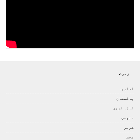
زمرے
اداريہ
پاکستان
تازہ ترين
دلچسپ
شوبز
صحت