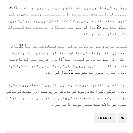
ریکارڈ کی کتابوں میں انکا نام پہلی بار نہیں آیا تھا۔ 2021
میں وہ کووڈ سے صحت یاب ہونے والی سب سے عمر رسیدہ شخص بن گئی
تھیں۔ سسٹر آندرے ایک پروٹسٹنٹ خاندان میں پیدا ہوئی تھیں،
لیکن بعد میں 26 سال کی عمر میں بیپٹائز ہونے کے بعد کیتھولک
مذہب اختیار کر لیا تھا۔
کیتھولک چرچ میں شامل ہونے کے اپنے فیصلے کے تقریباً 15 سال
بعد مزید آگے بڑھنے کی خواہش سے متاثر ہو کر، وہ راہباؤں کے
ایک آرڈر میں شامل ہو گئیں۔ جسے ’ڈاٹرز آف چیریٹی‘ کے نام سے
جانا جاتا ہے۔ انہیں ویچی کے ایک ہسپتال میں تعینات کیا گیا
تھا، جہاں انہوں نے تقریباً 31 سال گزارے۔
اپنے آخری انٹرویو میں سے ایک میں، انہوں نے صحافیوں سے کہا
تھا۔ ’لوگوں کو ایک دوسرے کی مدد کرنی چاہیے اور نفرت کرنے کی
بجائے ایک دوسرے سے محبت کرنی چاہیے۔ اگر ہم یہ سب شیئر کرتے
ہیں۔ تو حالات بہت بہتر ہوتے جاتے ہیں‘۔
FRANCE