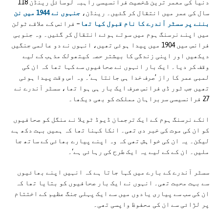
دنیا کی معمر ترین شخصیت فرانسیسی راہبہ لوسائل رینڈن 118
سال کی عمر میں انتقال کر گئیں۔ رینڈن،
جنہوں نے 1944 میں نن
بننے پر سسٹر آندرے کا نام قبول کیا تھا
– فرانس کے علاقے ٹولن
میں اپنے نرسنگ ہوم میں سوتے ہوئے انتقال کر گئیں۔ وہ جنوبی
فرانس میں 1904 میں پیدا ہوئی تھیں، انہوں نے دو عالمی جنگیں
دیکھیں اور اپنی زندگی کا بیشتر حصہ کیتھولک مذہب کے لیے
وقف کر دیا۔ ایک بار انہوں نے صحافیوں سے کہا تھا کہ ان کی
لمبی عمر کا راز ’صرف خدا ہی جانتا ہے‘۔ وہ اس وقت پیدا ہوئی
تھیں جب ٹور ڈی فرانس صرف ایک بار ہی ہوا تھا، سسٹر آندرے نے
27 فرانسیسی سربراہان مملکت کو بھی دیکھا۔
انکے نرسنگ ہوم کے ایک ترجمان ڈیوڈ ٹویلا نے منگل کو صحافیوں
کو ان کی موت کی خبر دی تھی۔ انکا کہنا تھا کہ ہمیں بہت دکھ ہے
لیکن۔ یہ ان کی خواہش تھی کہ وہ اپنے پیارے بھائی کے ساتھ جا
ملیں۔ ان کے کے لیے یہ ایک طرح کی رہائی ہے‘۔
سسٹر آندرے کے بارے میں کہا جاتا ہے کہ انہیں اپنے بھائیوں
سے بہت محبت تھی۔ انہوں نے ایک بار صحافیوں کو بتایا تھا کہ
ان کی سب سے پیاری یادوں میں سے ایک پہلی جنگ عظیم کے اختتام
پر لڑائی سے ان کی محفوظ واپسی تھی۔