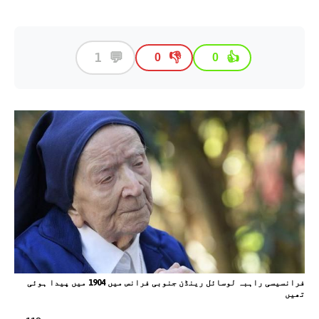
💬
1
👎
👍
0
0
فرانسیسی راہبہ لوسائل رینڈن جنوبی فرانس میں 1904 میں پیدا ہوئی
تھیں