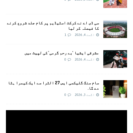
سی ڈی اے نے کرکٹ اسٹیڈیم پر کام جلد شروع کرنے
کا فیصلہ کر لیا
اگست 4, 2026
1
مشرقی ایشیا ‘بے رحم گرمی’ کی لپیٹ میں
اگست 4, 2026
0
سام سنگ گلیکسی ایس 27 الٹرا سے ایک کیمرا ہٹا
دے گا.
اگست 3, 2026
0