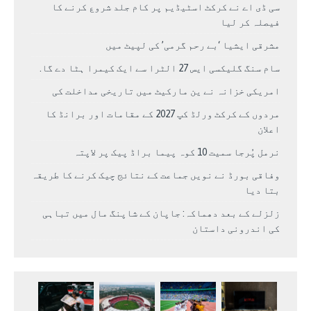
سی ڈی اے نے کرکٹ اسٹیڈیم پر کام جلد شروع کرنے کا
فیصلہ کر لیا
مشرقی ایشیا ‘بے رحم گرمی’ کی لپیٹ میں
سام سنگ گلیکسی ایس 27 الٹرا سے ایک کیمرا ہٹا دے گا.
امریکی خزانہ نے ین مارکیٹ میں تاریخی مداخلت کی
مردوں کے کرکٹ ورلڈ کپ 2027 کے مقامات اور برانڈ کا
اعلان
نرمل پُرجا سمیت 10 کوہ پیما براڈ پیک پر لاپتہ
وفاقی بورڈ نے نویں جماعت کے نتائج چیک کرنے کا طریقہ
بتا دیا
زلزلے کے بعد دھماکہ: جاپان کے شاپنگ مال میں تباہی
کی اندرونی داستان