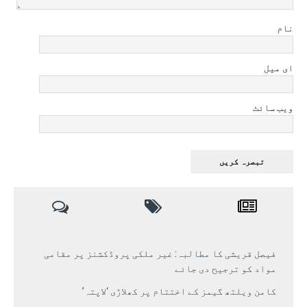
نام
ای میل
ویب سائٹ
فیصل قریشی کا مطالبہ: غیر ملکی پروڈکشنز پر مقامی
مواد کو ترجیح دی جائے
کامن ویلتھ گیمز کے اختتام پر کھلاڑی ‘لاپتہ’