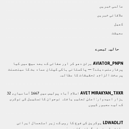
عالمی خبريں
علاقائی خبريں
کھيل
معيشت
حالیہ تبصرے
AVIATOR_PNPN
برتن دھو کر اور صفائی کے بعد میچ میں کیا
پرفارمنس دیتے؟ — پاکستانی ہاکی کپتان عماد بٹ کا مینجمنٹ
پر سخت الزام، تحقیقات کا مطالبہ
AVET MIRAKYAN_TXKR
اسلام آباد پولیس میں 1667 آسامیاں، 32
ہزار امیدوار: اعلیٰ تعلیم یافتہ نوجوان کانسٹیبل کی نوکری
کے لیے مجبور کیوں
LDWADLJT
یوکرین کی فوج کا روس کے زیر استعمال ایرانی
ساختہ ڈرون مار گرانے کا دعویٰ