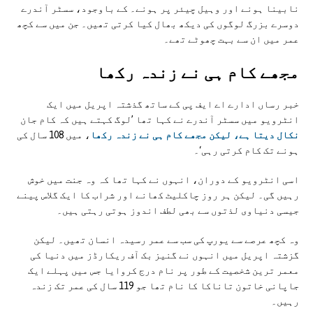
نابینا ہونے اور وہیل چیئر پر ہونے۔ کے باوجود، سسٹر آندرے
دوسرے بزرگ لوگوں کی دیکھ بھال کیا کرتی تھیں۔ جن میں سے کچھ
عمر میں ان سے بہت چھوٹے تھے۔
مجھے کام ہی نے زندہ رکھا
خبر رساں ادارے اے ایف پی کے ساتھ گذشتہ اپریل میں ایک
انٹرویو میں سسٹر آندرے نے کہا تھا ’لوگ کہتے ہیں کہ کام جان
نکال دیتا ہے، لیکن مجھے کام ہی نے زندہ رکھا
، میں 108 سال کی
ہونے تک کام کرتی رہی‘۔
اسی انٹرویو کے دوران، انہوں نے کہا تھا کہ وہ جنت میں خوش
رہیں گی۔ لیکن ہر روز چاکلیٹ کھانے اور شراب کا ایک گلاس پینے
جیسی دنیاوی لذتوں سے بھی لطف اندوز ہوتی رہتی ہیں۔
وہ کچھ عرصے سے یورپ کی سب سے عمر رسیدہ انسان تھیں۔ لیکن
گزشتہ اپریل میں انہوں نے گنیز بک آف ریکارڈز میں دنیا کی
معمر ترین شخصیت کے طور پر نام درج کروایا جس میں پہلے ایک
جاپانی خاتون تاناکا کا نام تھا جو 119 سال کی عمر تک زندہ
رہیں۔