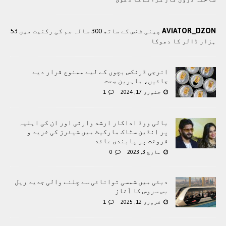
AVIATOR_DZON
چینی شخص کے ساتھ 300 سالہ جم کی رکنیت میں 53
ہزار ڈالر کا دھوکا
انرجی ڈرنکس بچوں کے لیے ممنوع قرار دیے
جائیں، ماہرین صحت
جنوری 17, 2024
1
بالی ووڈ اداکار ارشد وارثی اور ان کی اہلیہ
پر انڈین سٹاک مارکیٹ میں شیئرز کی خرید و
فروخت پر پابندی عائد
مارچ 3, 2023
0
دبئی میں شمسی توانائی سے چلنے والی جدید ریل
بس سروس کا آغاز
فروری 12, 2025
1