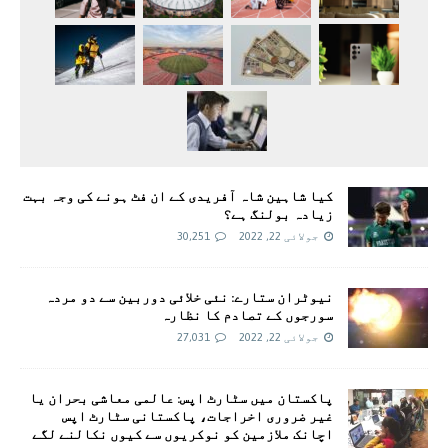
کیا شاہین شاہ آفریدی کے ان فٹ ہونے کی وجہ بہت
زیادہ بولنگ ہے؟
جولائی 22, 2022
30,251
نیوٹران ستارے: نئی خلائی دوربین سے دو مردہ
سورجوں کے تصادم کا نظارہ
جولائی 22, 2022
27,031
پاکستان میں سٹارٹ اپس: عالمی معاشی بحران یا
غیر ضروری اخراجات، پاکستانی سٹارٹ اپس
اچانک ملازمین کو نوکریوں سے کیوں نکالنے لگے