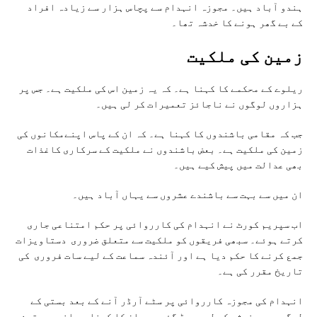
ہندو آباد ہیں۔ مجوزہ انہدام سے پچاس ہزار سے زیادہ افراد
کے بے گھر ہونے کا خدشہ تھا۔
زمين کی ملکيت
ریلوے کے محکمے کا کہنا ہے۔ کہ یہ زمین اس کی ملکیت ہے۔ جس پر
ہزاروں لوگوں نے ناجائز تعمیرات کر لی ہیں۔
جب کہ مقامی باشندوں کا کہنا ہے۔ کہ ان کے پاس اپنےمکانوں کی
زمین کی ملکیت ہے۔ بعض باشندوں نے ملکیت کے سرکاری کاغذات
بھی عدالت میں پیش کیے ہیں۔
ان میں سے بہت سے باشندے عشروں سے یہاں آباد ہیں۔
اب سپریم کورٹ نے انہدام کی کارروائی پر حکم امتناعی جاری
کرتے ہوئے۔ سبھی فریقوں کو ملکیت سے متعلق ضروری دستاویزات
جمع کرنے کا حکم دیا ہے اور آئندہ سماعت کے لیے سات فروری کی
تاریخ مقرر کی ہے۔
انہدام کی مجوزہ کارروائی پر سٹے آرڈر آنے کے بعد بستی کے
لوگوں میں خوشی کی لہر دوڑ گئی ہے۔ ان کا کہنا ہے انھیں یقین