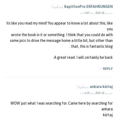
KapitfonPro ERFAHRUNGEN
نے کہا:
نومبر 24, 2025 وقت 5:47 شام
Its like you read my mind! You appear to know a lot about this, like
you
wrote the book in it or something. I think that you could do with
some pics to drive the message home a little bit, but other than
that, this is fantastic blog.
A great read. I will certainly be back.
REPLY
ankara kürtaj
نے کہا:
نومبر 24, 2025 وقت 6:25 شام
WOW just what I was searching for. Came here by searching for
ankara
kürtaj