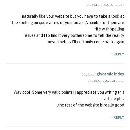
اکتوبر 20, 2025 وقت 4:44 شام
naturally like your website but you have to take a look at
the spelling on quite a few of your posts. A number of them are
rife with spelling
issues and I to find it very bothersome to tell the reality
nevertheless I’ll certainly come back again.
REPLY
glycemic index
نے کہا:
نومبر 24, 2025 وقت 4:42 شام
Way cool! Some very valid points! I appreciate you writing this
article plus
the rest of the website is really good.
REPLY