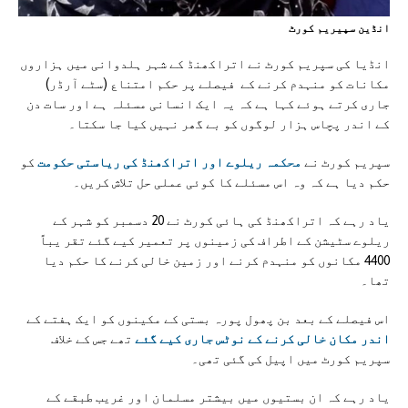
انڈين سپيريم کورٹ
انڈیا کی سپریم کورٹ نے اتراکھنڈ کے شہر ہلدوانی میں ہزاروں
مکانات کو منہدم کرنے کے فیصلے پر حکم امتناع (سٹے آرڈر)
جاری کرتے ہوئے کہا ہے کہ یہ ایک انسانی مسئلہ ہے اور سات دن
کے اندر پچاس ہزار لوگوں کو بے گھر نہیں کیا جا سکتا۔
سپریم کورٹ نے
محکمہ ریلوے اور اتراکھنڈ کی ریاستی حکومت
کو
حکم دیا ہے کہ وہ اس مسئلے کا کوئی عملی حل تلاش کریں۔
یاد رہے کہ اتراکھنڈ کی ہائی کورٹ نے 20 دسمبر کو شہر کے
ریلوے سٹیشن کے اطراف کی زمینوں پر تعمیر کیے گئے تقر یباً
4400 مکانوں کو منہدم کرنے اور زمین خالی کرنے کا حکم دیا
تھا۔
اس فیصلے کے بعد بن پھول پورہ بستی کے مکینوں کو ایک ہفتے کے
اندر مکان خالی کرنے کے نوٹس جاری کیے گئے
تھے جس کے خلاف
سپریم کورٹ میں اپیل کی گئی تھی۔
یاد رہے کہ ان بستیوں میں بیشتر مسلمان اور غریب طبقے کے