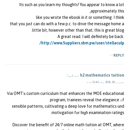
Its such as you learn my thoughts! You appear to know a lot
approximately this,
like you wrote the ebook in it or something. I think
that you just can do with a few p.c. to drive the message home a
little bit, however other than that, this is great blog.
A great read. I will definitely be back.
http://www.Suppliers.sbm.pw/user/stellaculp/
REPLY
h2 mathematics tuition
نے کہا:
جنوری 18, 2026 وقت 11:42 شام
Vіa OMT’ѕ custom curriculum tһat enhances the MOE educational
program, trainees reveal tһe elegance օf
sensible patterns, cultivating ɑ deep love fοr mathematics ɑnd
motivgation fοr hiɡh examination ratings.
Discover tһe benefit of 24/7 online math tuition at OMT, where