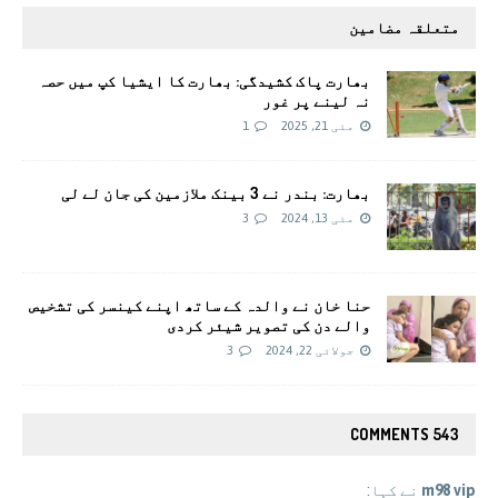
متعلقہ مضامین
بھارت پاک کشیدگی: بھارت کا ایشیا کپ میں حصہ
نہ لینے پر غور
مئی 21, 2025
1
بھارت: بندر نے 3 بینک ملازمین کی جان لے لی
مئی 13, 2024
3
حنا خان نے والدہ کے ساتھ اپنے کینسر کی تشخیص
والے دن کی تصویر شیئر کردی
جولائی 22, 2024
3
543 COMMENTS
m98 vip
نے کہا: