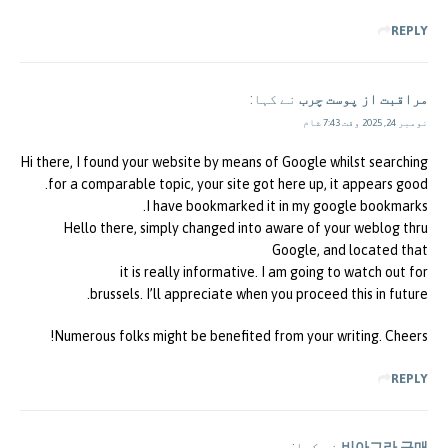
REPLY
مراقبت از پوست چرب
نے کہا:
نومبر 24, 2025 وقت 7:43 شام
Hi there, I found your website by means of Google whilst searching
for a comparable topic, your site got here up, it appears good.
I have bookmarked it in my google bookmarks.
Hello there, simply changed into aware of your weblog thru
Google, and located that
it is really informative. I am going to watch out for
brussels. I’ll appreciate when you proceed this in future.
Numerous folks might be benefited from your writing. Cheers!
REPLY
비아그라 구매
نے کہا: