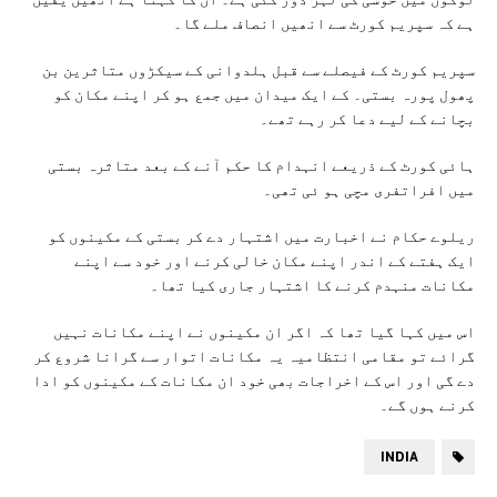
ہے کہ سپریم کورٹ سے انھیں انصاف ملے گا۔
سپریم کورٹ کے فیصلے سے قبل ہلدوانی کے سیکڑوں متاثرین بن
پھول پورہ بستی۔ کے ایک میدان میں جمع ہو کر اپنے مکان کو
بچانے کے لیے دعا کر رہے تھے۔
ہائی کورٹ کے ذریعے انہدام کا حکم آنے کے بعد متاثرہ بستی
میں افراتفری مچی ہو ئی تھی۔
ریلوے حکام نے اخبارت میں اشتہار دے کر بستی کے مکینوں کو
ایک ہفتے کے اندر اپنے مکان خالی کرنے اور خود سے اپنے
مکانات منہدم کرنے کا اشتہار جاری کیا تھا۔
اس میں کہا گیا تھا کہ اگر ان مکینوں نے اپنے مکانات نہیں
گرائے تو مقامی انتظامیہ یہ مکانات اتوار سے گرانا شروع کر
دے گی اور اس کے اخراجات بھی خود ان مکانات کے مکینوں کو ادا
کرنے ہوں گے۔
INDIA