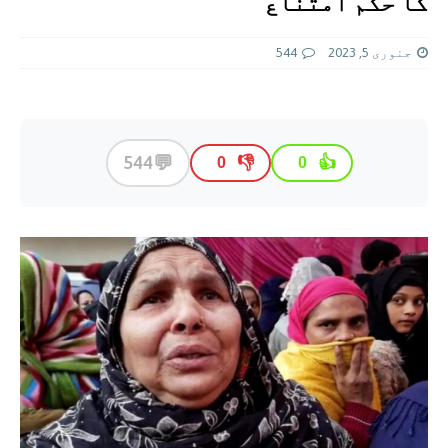
کا حکم امتنا‏ع
جنوری 5, 2023
544
💬
544
👎
👍
0
0