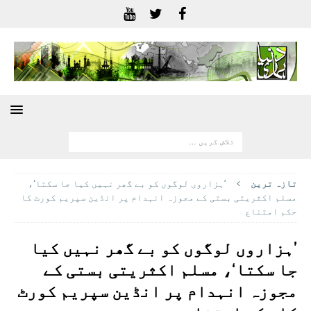
تازہ ترين
’ہزاروں لوگوں کو بے گھر نہیں کیا جا سکتا‘،
مسلم اکثریتی بستی کے مجوزہ انہدام پر انڈین سپریم کورٹ کا
حکم امتنا‏ع
’ہزاروں لوگوں کو بے گھر نہیں کیا
جا سکتا‘، مسلم اکثریتی بستی کے
مجوزہ انہدام پر انڈین سپریم کورٹ