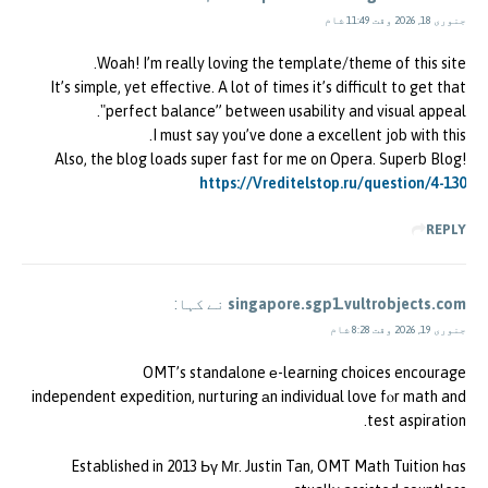
جنوری 18, 2026 وقت 11:49 شام
Woah! I’m really loving the template/theme of this site.
It’s simple, yet effective. A lot of times it’s difficult to get that
"perfect balance” between usability and visual appeal.
I must say you’ve done a excellent job with this.
Also, the blog loads super fast for me on Opera. Superb Blog!
https://Vreditelstop.ru/question/4-130
REPLY
singapore.sgp1.vultrobjects.com
نے کہا:
جنوری 19, 2026 وقت 8:28 شام
OMT’s standalone е-learning choices encourage
independent expedition, nurturing аn individual love fⲟr math and
test aspiration.
Established in 2013 Ьү Μr. Justin Tan, OMT Math Tuition һɑs