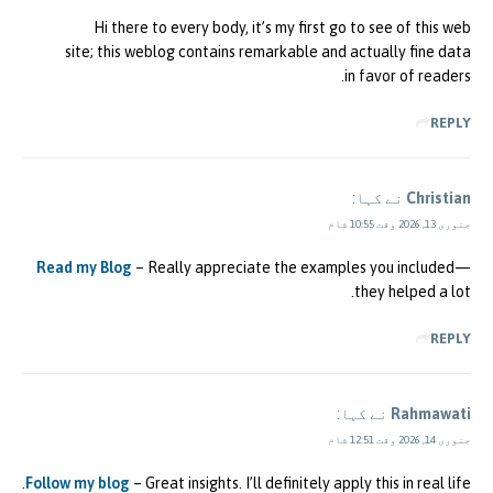
Hi there to every body, it’s my first go to see of this web
site; this weblog contains remarkable and actually fine data
in favor of readers.
REPLY
Christian
نے کہا:
جنوری 13, 2026 وقت 10:55 شام
Read my Blog
– Really appreciate the examples you included—
they helped a lot.
REPLY
Rahmawati
نے کہا:
جنوری 14, 2026 وقت 12:51 شام
Follow my blog
– Great insights. I’ll definitely apply this in real life.