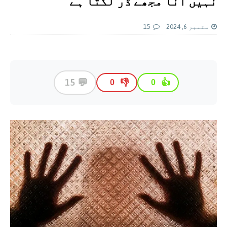
نہیں آنا مجھے ڈر لگتا ہے‘
ستمبر 6, 2024
15
💬
15
👎
👍
0
0