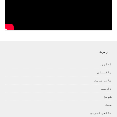
زمرے
اداريہ
پاکستان
تازہ ترين
دلچسپ
شوبز
صحت
عالمی خبريں