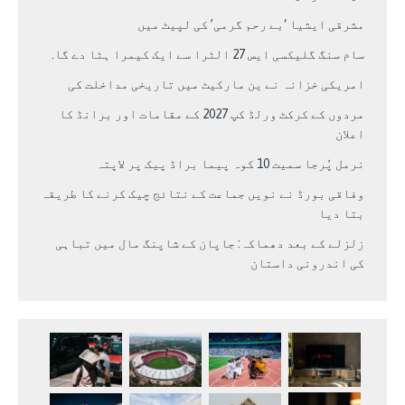
مشرقی ایشیا ‘بے رحم گرمی’ کی لپیٹ میں
سام سنگ گلیکسی ایس 27 الٹرا سے ایک کیمرا ہٹا دے گا.
امریکی خزانہ نے ین مارکیٹ میں تاریخی مداخلت کی
مردوں کے کرکٹ ورلڈ کپ 2027 کے مقامات اور برانڈ کا
اعلان
نرمل پُرجا سمیت 10 کوہ پیما براڈ پیک پر لاپتہ
وفاقی بورڈ نے نویں جماعت کے نتائج چیک کرنے کا طریقہ
بتا دیا
زلزلے کے بعد دھماکہ: جاپان کے شاپنگ مال میں تباہی
کی اندرونی داستان