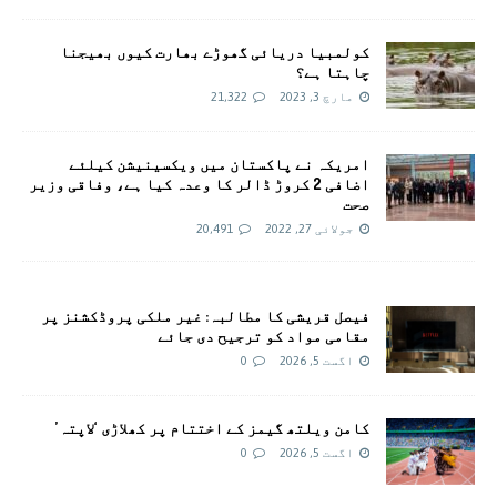
کولمبیا دریائی گھوڑے بھارت کیوں بھیجنا
چاہتا ہے؟
مارچ 3, 2023
21,322
امريکہ نے پاکستان میں ویکسینیشن کیلئے
اضافی 2 کروڑ ڈالر کا وعدہ کیا ہے، وفاقی وزیر
صحت
جولائی 27, 2022
20,491
فیصل قریشی کا مطالبہ: غیر ملکی پروڈکشنز پر
مقامی مواد کو ترجیح دی جائے
اگست 5, 2026
0
کامن ویلتھ گیمز کے اختتام پر کھلاڑی ‘لاپتہ’
اگست 5, 2026
0