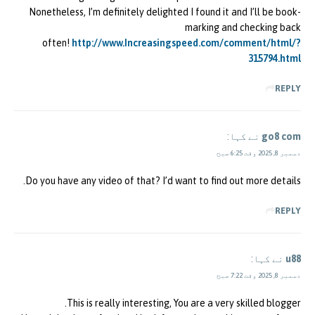
Nonetheless, I’m definitely delighted I found it and I’ll be book-
marking and checking back
often!
http://www.Increasingspeed.com/comment/html/?
315794.html
REPLY
go8 com
نے کہا:
دسمبر 8, 2025 وقت 6:25 صبح
Do you have any video of that? I’d want to find out more details.
REPLY
u88
نے کہا:
دسمبر 8, 2025 وقت 7:22 صبح
This is really interesting, You are a very skilled blogger.