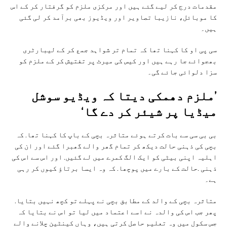
مقدمات درج کر لیے گئے ہیں اور مرکزی ملزم کو گرفتار کر کے اس
کا موبائل، نازیبا تصاویر اور ویڈیوز بھی برآمد کر لی گئی
ہیں۔
سی پی او کا کہنا تھا کہ تمام تر شواہد جمع کر کے لیبارٹری
بھجوائے جا رہے ہیں اور کیس کی میرٹ پر تفتیش کر کے ملزم کو
سزا دلوائی جائے گی۔
’ملزم دھمکی دیتا کہ ویڈیو سوشل
میڈیا پر شیئر کر دے گا‘
بی بی سی سے بات کرتے ہوئے متاثرہ بچی کے باپ کا کہنا تھا. کہ
بچی کی ذہنی حالت دیکھ کر تمام گھر والے گھبرا گئے اور ان کی
اہلیہ اپنی بیٹی کو ایک الگ کمرے میں لے گئیں. اور اس سے اس کی
ذہنی .حالت کے بارے میں پوچھا. کہ وہ ایسا برتاؤ کیوں کر رہی
ہے۔
متاثرہ بچی کے والد کے مطابق بچی نے پہلے تو کچھ نہیں بتایا.
پھر جب اس کی والدہ نے اسے اعتماد میں لیا تو اس نے بتایا کہ
جس سکول میں وہ تعلیم حاصل کرتی ہیں، وہاں کینٹین چلانے والے