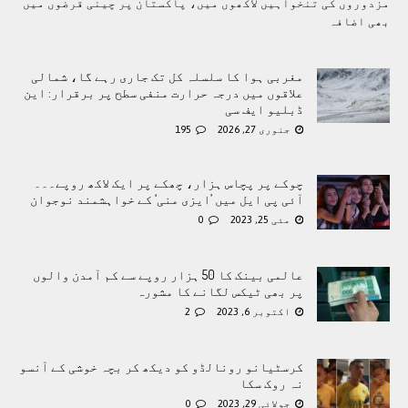
مزدوروں کی تنخواہيں لاکھوں ميں، پاکستان پر چینی قرضوں ميں
بھی اضافہ
مغربی ہوا کا سلسلہ کل تک جاری رہے گا، شمالی
علاقوں میں درجہ حرارت منفی سطح پر برقرار: این
ڈبلیو ایف سی
جنوری 27, 2026
195
چوکے پر پچاس ہزار، چھکے پر ایک لاکھ روپے۔۔۔
آئی پی ایل میں ’ایزی منی‘ کے خواہشمند نوجوان
مئی 25, 2023
0
عالمی بینک کا 50 ہزار روپے سے کم آمدن والوں
پر بھی ٹیکس لگانے کا مشورہ
اکتوبر 6, 2023
2
کرسٹیانو رونالڈو کو دیکھ کر بچہ خوشی کے آنسو
نہ روک سکا
جولائی 29, 2023
0