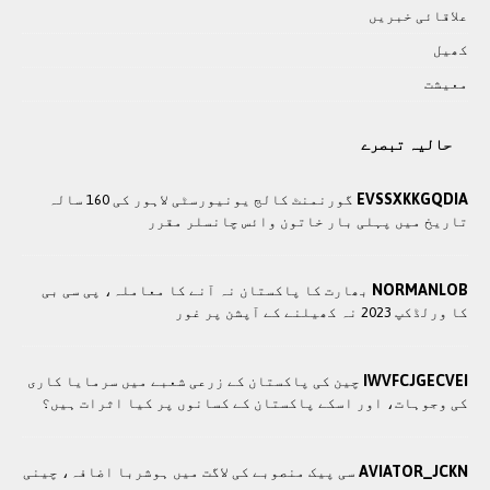
علاقائی خبريں
کھيل
معيشت
حالیہ تبصرے
EVSSXKKGQDIA
گورنمنٹ کالج یونیورسٹی لاہور کی 160 سالہ
تاریخ میں پہلی بار خاتون وائس چانسلر مقرر
NORMANLOB
بھارت کا پاکستان نہ آنے کا معاملہ، پی سی بی
کا ورلڈکپ 2023 نہ کھیلنے کے آپشن پر غور
IWVFCJGECVEI
چین کی پاکستان کے زرعی شعبے میں سرمایا کاری
کی وجوہات، اور اسکے پاکستان کے کسانوں پر کيا اثرات ہيں؟
AVIATOR_JCKN
سی پيک منصوبے کی لاگت ميں ہوشربا اضافہ، چينی