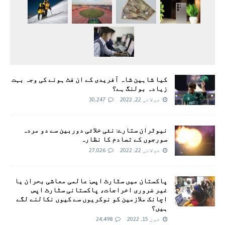
کیا شاہین شاہ آفریدی کے ان فٹ ہونے کی وجہ بہت
زیادہ بولنگ ہے؟
جولائی 22, 2022
30,247
نیوٹران ستارے: نئی خلائی دوربین سے دو مردہ
سورجوں کے تصادم کا نظارہ
جولائی 22, 2022
27,026
پاکستان میں سٹارٹ اپس: عالمی معاشی بحران یا
غیر ضروری اخراجات، پاکستانی سٹارٹ اپس
اچانک ملازمین کو نوکریوں سے کیوں نکالنے لگے
ہیں؟
جون 15, 2022
24,498