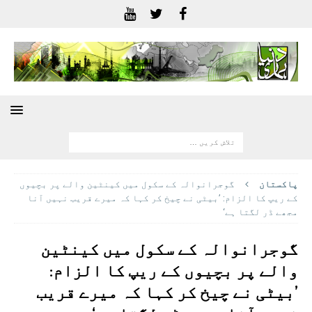
پاکستان
گوجرانوالہ کے سکول میں کینٹین والے پر بچیوں
کے ریپ کا الزام: ’بیٹی نے چیخ کر کہا کہ میرے قریب نہیں آنا
مجھے ڈر لگتا ہے‘
گوجرانوالہ کے سکول میں کینٹین
والے پر بچیوں کے ریپ کا الزام:
’بیٹی نے چیخ کر کہا کہ میرے قریب