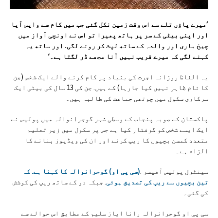
’میرے پاؤں تلے سے اس وقت زمین نکل گئی جب میں کام سے واپس آیا
اور اپنی بیٹی کے سر پر ہاتھ پھیرا تو اس نے اونچی آواز میں
چیخ ماری اور والدہ کے ساتھ لپٹ کر رونے لگی. اور ساتھ یہ
کہنے لگی کہ میرے قریب نہیں آنا مجھے ڈر لگتا ہے۔‘
یہ الفاظ روزانہ اجرت کی بنیاد پر کام کرنے والے ایک شخص (جن
کا نام ظاہر نہیں کیا جارہا) کے ہیں. جن کی 13 سال کی بیٹی ایک
سرکاری سکول میں چوتھی جماعت کی طالبہ ہیں۔
پاکستان کے صوبہ پنجاب کے وسطی شہر گوجرانوالہ میں پولیس نے
ایک ایسے شخص کو گرفتار کیا ہے جس پر سکول میں زیر تعلیم
متعدد کمسن بچیوں کا ریپ کرنے اور ان کی ویڈیوز بنانے کا
الزام ہے۔
سینٹرل پولیس آفیسر .
(سی پی او) گوجرانوالہ کا کہنا ہے. کہ
تین بچیوں سے ریپ کی تصدیق ہوئی
. جبکہ دو کے ساتھ ریپ کی کوشش
کی گئی۔
سی پی او گوجرانوالہ رانا ایاز سلیم کے مطابق اس حوالے سے