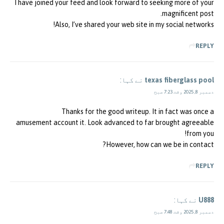
I have joined your feed and look forward to seeking more of your
magnificent post.
Also, I’ve shared your web site in my social networks!
REPLY
texas fiberglass pool
نے کہا:
دسمبر 8, 2025 وقت 7:23 صبح
Thanks for the good writeup. It in fact was once a
amusement account it. Look advanced to far brought agreeable
from you!
However, how can we be in contact?
REPLY
U888
نے کہا:
دسمبر 8, 2025 وقت 7:48 صبح