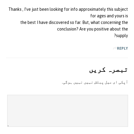
Thanks , I’ve just been looking for info approximately this subject
for ages and yours is
the best I have discovered so far. But, what concerning the
conclusion? Are you positive about the
supply?
REPLY
تبصرہ کريں
آپکی ای ميل پبلش نہيں نہيں ہوگی.