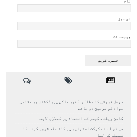
نام
ای میل
ویب سائٹ
فیصل قریشی کا مطالبہ: غیر ملکی پروڈکشنز پر مقامی
مواد کو ترجیح دی جائے
کامن ویلتھ گیمز کے اختتام پر کھلاڑی ‘لاپتہ’
سی ڈی اے نے کرکٹ اسٹیڈیم پر کام جلد شروع کرنے کا
فیصلہ کر لیا