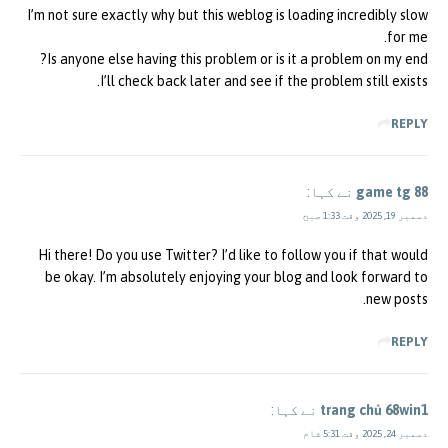
I’m not sure exactly why but this weblog is loading incredibly slow
for me.
Is anyone else having this problem or is it a problem on my end?
I’ll check back later and see if the problem still exists.
REPLY
game tg 88
نے کہا:
دسمبر 19, 2025 وقت 1:33 صبح
Hi there! Do you use Twitter? I’d like to follow you if that would
be okay. I’m absolutely enjoying your blog and look forward to
new posts.
REPLY
trang chủ 68win1
نے کہا:
دسمبر 24, 2025 وقت 5:31 شام