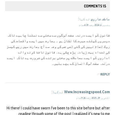
15 COMMENTS
عاطف فاروق
نے کہا:
ستمبر 6, 2024 وقت 4:39 شام
قانون کو ایسے درندہ صفت لوگوں سے سختی سے نمٹنا چاہیے تاکہ
دوسروں کیلئے عبرت کا نشان ہو ۔ بھارت میں ایسے واقعات کی
روک تھام نہیں کی گئی تھی جس کی وجہ سے آج بھارت میں ریپ کیسز
کی تعداد بہت زیادہ بڑھ چکی ہے۔ قانون نافذ کرنے والے
اداروں کو ایسے معاملات پر سختی برتنے کی ضرورت ہے تاکہ ایسے
درندہ صفت لوگ انسان کے بچے بنیں۔
REPLY
Www.Increasingspeed.Com
نے کہا:
اکتوبر 29, 2025 وقت 9:26 شام
Hi there! I could have sworn I’ve been to this site before but after
reading through some of the post I realized it’s new to me.