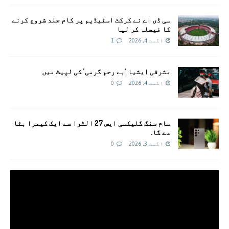
سی ڈی اے نے کرکٹ اسٹیڈیم پر کام جلد شروع کرنے
کا فیصلہ کر لیا
اگست 4, 2026
1
مشرقی ایشیا ‘بے رحم گرمی’ کی لپیٹ میں
اگست 4, 2026
0
سام سنگ گلیکسی ایس 27 الٹرا سے ایک کیمرا ہٹا
دے گا.
اگست 3, 2026
0