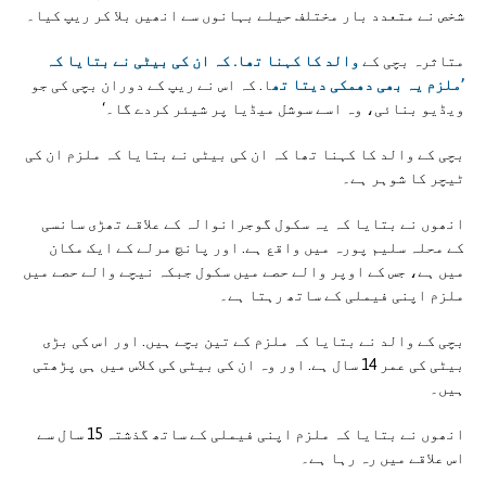
شخص نے متعدد بار مختلف حیلے بہانوں سے انھیں بلا کر ریپ کیا۔
متاثرہ بچی کے
والد کا کہنا تھا. کہ ان کی بیٹی نے بتایا کہ
’ملزم یہ بھی دھمکی دیتا تھ
ا. کہ اس نے ریپ کے دوران بچی کی جو
ویڈیو بنائی، وہ اسے سوشل میڈیا پر شیئر کردے گا۔‘
بچی کے والد کا کہنا تھا کہ ان کی بیٹی نے بتایا کہ ملزم ان کی
ٹیچر کا شوہر ہے۔
انھوں نے بتایا کہ یہ سکول گوجرانوالہ کے علاقے تھڑی سانسی
کے محلہ سلیم پورہ میں واقع ہے. اور پانچ مرلے کے ایک مکان
میں ہے، جس کے اوپر والے حصے میں سکول جبکہ نیچے والے حصے میں
ملزم اپنی فیملی کے ساتھ رہتا ہے۔
بچی کے والد نے بتایا کہ ملزم کے تین بچے ہیں. اور اس کی بڑی
بیٹی کی عمر 14 سال ہے. اور وہ ان کی بیٹی کی کلاس میں ہی پڑھتی
ہیں۔
انھوں نے بتایا کہ ملزم اپنی فیملی کے ساتھ گذشتہ 15 سال سے
اس علاقے میں رہ رہا ہے۔