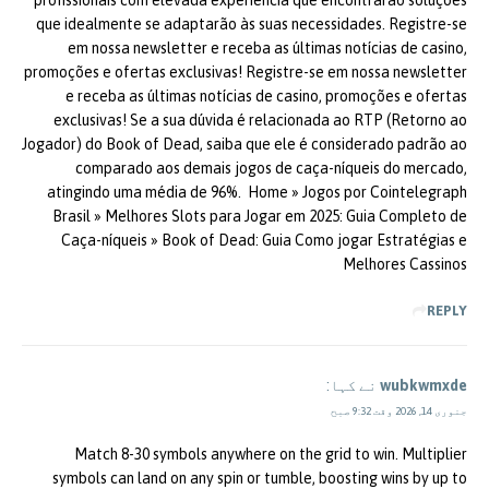
profissionais com elevada experiência que encontrarão soluções
que idealmente se adaptarão às suas necessidades. Registre-se
em nossa newsletter e receba as últimas notícias de casino,
promoções e ofertas exclusivas! Registre-se em nossa newsletter
e receba as últimas notícias de casino, promoções e ofertas
exclusivas! Se a sua dúvida é relacionada ao RTP (Retorno ao
Jogador) do Book of Dead, saiba que ele é considerado padrão ao
comparado aos demais jogos de caça-níqueis do mercado,
atingindo uma média de 96%. Home » Jogos por Cointelegraph
Brasil » Melhores Slots para Jogar em 2025: Guia Completo de
Caça-níqueis » Book of Dead: Guia Como jogar Estratégias e
Melhores Cassinos
REPLY
wubkwmxde
نے کہا:
جنوری 14, 2026 وقت 9:32 صبح
Match 8-30 symbols anywhere on the grid to win. Multiplier
symbols can land on any spin or tumble, boosting wins by up to