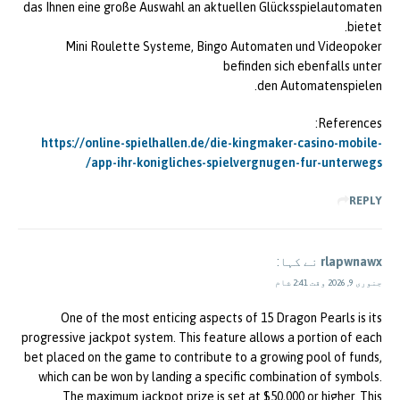
das Ihnen eine große Auswahl an aktuellen Glücksspielautomaten
bietet.
Mini Roulette Systeme, Bingo Automaten und Videopoker
befinden sich ebenfalls unter
den Automatenspielen.
References:
https://online-spielhallen.de/die-kingmaker-casino-mobile-
app-ihr-konigliches-spielvergnugen-fur-unterwegs/
REPLY
rlapwnawx
نے کہا:
جنوری 9, 2026 وقت 2:41 شام
One of the most enticing aspects of 15 Dragon Pearls is its
progressive jackpot system. This feature allows a portion of each
bet placed on the game to contribute to a growing pool of funds,
which can be won by landing a specific combination of symbols.
The maximum jackpot prize is set at $50,000 or higher. This