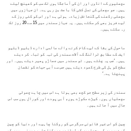
مچھلیوں کے انڈوں اور ان کی آماجگاہوں تک سب کو کھینچ لیتے
ہیں۔ جو مچھلی کی نسل کشی کا باعث بن رہی ہے۔ ان جہازوں میں
مچھلی رکھنے کی گنجائش زیادہ ہوتی ہے اور اس کو کئی روز کے
لیے فریز بھی کر سکتے ہیں۔ یہ جہاز سمندر میں 15 سے 20 روز تک
رہ سکتے ہیں۔
ماحول کی بقا کے لیے کام کرنے والے عالمی ادارے ڈبلیو ڈبلیو
ایف کے مطابق ٹرالنگ کے آلات سمندر کی تہہ کو تباہ کر دیتے
ہیں۔ ’جب یہ چلتے ہیں۔ تو سمندر میں جھاڑو پھیر دیتے ہیں۔ اور
سطح کو ہل کی طرح کھود دیتے ہیں جس سے آبی حیات کو نقصان
پہنچتا ہے۔‘
سمندر کی زیر سطح جو کچھ بھی ہوتا ہے اس میں چاہے چھوٹی
مچھلیاں ہوں۔ کیڑے مکوڑے ہوں، آبی پودے اور کورال ہوں سب اس
جال میں آ جاتے ہیں۔
چین کو اس غیر قانونی سرگرمی کو روکنا چاہیے اور دنیا کو چین
کو دوسروں کی مچھلیوں کو لوٹنے سے روکنا چاہیے ورنہ ہم سب کو