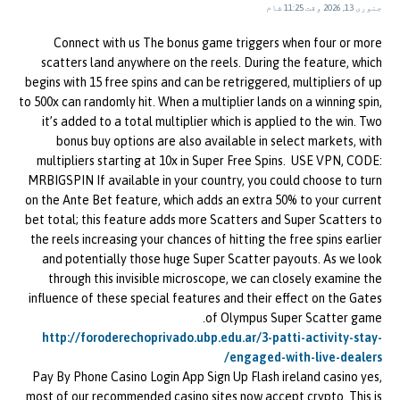
جنوری 13, 2026 وقت 11:25 شام
Connect with us The bonus game triggers when four or more
scatters land anywhere on the reels. During the feature, which
begins with 15 free spins and can be retriggered, multipliers of up
to 500x can randomly hit. When a multiplier lands on a winning spin,
it’s added to a total multiplier which is applied to the win. Two
bonus buy options are also available in select markets, with
multipliers starting at 10x in Super Free Spins. USE VPN, CODE:
MRBIGSPIN If available in your country, you could choose to turn
on the Ante Bet feature, which adds an extra 50% to your current
bet total; this feature adds more Scatters and Super Scatters to
the reels increasing your chances of hitting the free spins earlier
and potentially those huge Super Scatter payouts. As we look
through this invisible microscope, we can closely examine the
influence of these special features and their effect on the Gates
of Olympus Super Scatter game.
http://foroderechoprivado.ubp.edu.ar/3-patti-activity-stay-
engaged-with-live-dealers/
Pay By Phone Casino Login App Sign Up Flash ireland casino yes,
most of our recommended casino sites now accept crypto. This is