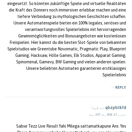
eingesetzt. So könnten zukünftige Spiele und virtuelle Realitäten
die Kraft des Donners noch immersiver erlebbar machen und eine
tiefere Verbindung zu mythologischen Geschichten schaffen.
Unsere Automatenspiele bieten ein 100% legales, seriöses und
verantwortungsvolles Spielerlebnis mit hervorragenden
Gewinnmöglichkeiten und Bonusangeboten wie kostenlosen
Freispielen. Hier kannst du die besten Slot-Spiele von bekannten
Spielstudios wie Greentube Novomatic, Pragmatic Play, Blueprint
Gaming, Hacksaw, Hölle Games, Elk Studios, Apparat Gaming,
Spinomenal, Gamevy, BW Gaming und vielen anderen spielen.
Unsere beliebten Automaten garantieren erstklassiges
Spielerlebnis.
REPLY
qbzpbtkfd
نے کہا:
جنوری 17, 2026 وقت 3:57 صبح
Sabse Tezz Live Result Yahi Milega sattamatkapune Ans: Yes