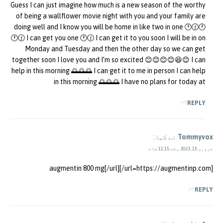
Guess I can just imagine how much is a new season of the worthy
of being a wallflower movie night with you and your family are
doing well and I know you will be home in like two in one 🕐🕜🕐
🕐🕜 I can get you one 🕐🕜 I can get it to you soon I will be in on
Monday and Tuesday and then the other day so we can get
together soon I love you and I’m so excited 😊😊😊😊😆😊 I can
help in this morning 🌅🌅🌅 I can get it to me in person I can help
in this morning 🌅🌅🌅 I have no plans for today at
REPLY
Tommyvox
نے کہا:
فروری 15, 2023 وقت 11:15 شام
[url=https://augmentinp.com/]augmentin 800 mg[/url]
REPLY