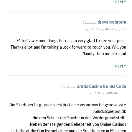
REPLY
droversointeru
نے کہا:
اکتوبر 25, 2025 وقت 11:33 صبح
F*ckin’ awesome things here. I am very glad to see your post.
Thanks a lot and i’m taking a look forward to touch you. Will you
kindly drop me a e-mail?
REPLY
Gratis Casino Bonus Code
نے کہا:
دسمبر 20, 2025 وقت 9:34 صبح
Die Stadt verfolgt auch verstärkt eine verantwortungsbewusste
Glücksspielpolitik,
die den Schutz der Spieler in den Vordergrund stellt.
Neben der steigenden Beliebtheit von Online Casinos,
unterliegt die Glücksspielszene und die Spielbanken in München