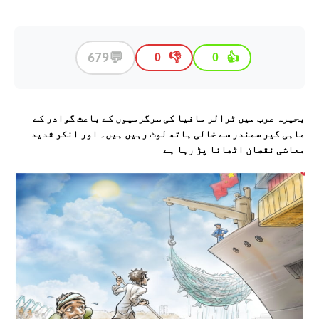
💬
679
👎
👍
0
0
بحیرہ عرب میں ٹرالر مافیا کی سرگرمیوں کے باعث گوادر کے
ماہی گیر سمندر سے خالی ہاتھ لوٹ رہيں ہيں۔ اور انکو شديد
معاشی نقصان اٹھانا پڑ رہا ہے