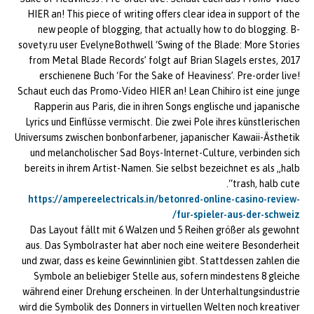
HIER an! This piece of writing offers clear idea in support of the
new people of blogging, that actually how to do blogging. B-
sovety.ru user EvelyneBothwell ‘Swing of the Blade: More Stories
from Metal Blade Records’ folgt auf Brian Slagels erstes, 2017
erschienene Buch ‘For the Sake of Heaviness’. Pre-order live!
Schaut euch das Promo-Video HIER an! Lean Chihiro ist eine junge
Rapperin aus Paris, die in ihren Songs englische und japanische
Lyrics und Einflüsse vermischt. Die zwei Pole ihres künstlerischen
Universums zwischen bonbonfarbener, japanischer Kawaii-Ästhetik
und melancholischer Sad Boys-Internet-Culture, verbinden sich
bereits in ihrem Artist-Namen. Sie selbst bezeichnet es als „halb
trash, halb cute“.
https://ampereelectricals.in/betonred-online-casino-review-
fur-spieler-aus-der-schweiz/
Das Layout fällt mit 6 Walzen und 5 Reihen größer als gewohnt
aus. Das Symbolraster hat aber noch eine weitere Besonderheit
und zwar, dass es keine Gewinnlinien gibt. Stattdessen zahlen die
Symbole an beliebiger Stelle aus, sofern mindestens 8 gleiche
während einer Drehung erscheinen. In der Unterhaltungsindustrie
wird die Symbolik des Donners in virtuellen Welten noch kreativer