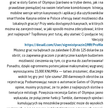
grać w sloty Gates of Olympus (zarówno w trybie demo, jak i na
prawdziwe pieniądze) na swoim telefonie komórkowym. Istnieją
mobilne wersje witryn kasynowych i aplikacji dla użytkowników
smartfonów. Kasyna online w Polsce oferują świat możliwości dla
lokalnych graczy! Przy wielu dostępnych kasynach, w których
można się zarejestrować, w jaki sposób można zdecydować, które
jest najlepsze? TopBonusy jest tutaj, aby ułatwić Ci podjęcie tej
decyzji!
https://desall.com/User/signnistprazin1989/Profile
Możesz grać na bębnach za zaledwie 0.20 do 125 dolarów za
obrót, co zapewnia graczom z praktycznie każdym budżetem
możliwość cieszenia się tym, co gra ma do zaoferowania!
Ponadto, dzięki ogromnemu potencjałowi maksymalnej wygranej
wynoszącemu 15,000 XNUMXx — łatwo zrozumieć, dlaczego
wokół tej gry jest tyle szumu! 200 darmowych obrotów za
rejestrację Podsumowując nasze o automacie Gates of Olympus
opinie, musimy przyznać, że to jeden z najlepszych slotów o
tematyce mitologii. Powyższa recenzja Gates of Olympus jasno
wykazała, że połączenie funkcji Tumble, darmowych spinów i
kumulujących się mnożników prowadzić może do wysokich