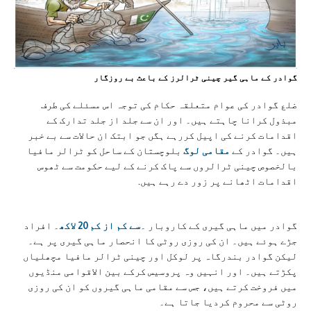
گوادر کے ماہی گیر چينی ٹرالرز کے باعث بے روزگار
ضلع گوادر کی عوام متعلقہ حکام کی توجہ اس مسئلے کی طرف
مبذول کرانا چاہتے ہیں۔ اور ان سے جلد از جلد تدارک کے
اقدامات کرنے کی اپیل کررہے ہگں جو ابتک ان حالات سے بے خبر
ہيں۔ گوادر کے
مقامی لوگ
بلوچستان کے ساحل کو ٹرالر مافیا
بالخصوص چینی ٹرالروں سے پاک کرنے کے لیے حکومت سے ٹھوس
اقدامات اٹھانے پر زور دے رہے ہیں.
گوادر میں ماہی گیری کے کاروبار ۔
سے کم از کم 20 لاکھ
۔ افراد
جڑے ہوئے ہیں۔ ان کی روزی روٹی کا انحصار ماہی گیری پر ہے۔
لیکن گوادر بندرگاہ پر لوکل اور چینی ٹرالر مافیا مچھلیاں
پکڑتے ہیں۔ اور انہیں وہ پروسیس کرکے بین الاقوامی منڈیوں
میں فروخت کرتے ہیں، جس سے مقامی ماہی گیروں کو ان کی روزی
روٹی سے محروم کردیا جاتا ہے۔