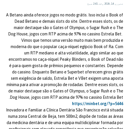
جنوری 14, 2026 وقت 2:41 صبح
A Betano ainda oferece jogos no modo grátis. Isso inclui o Book of
Dead Betano e demais slots do site. Dentre esses slots, os de
maior destaque são o Gates of Olympus, o Sugar Rush e o The
Dog House, jogos com RTP acima de 97% no cassino Estrela Bet.
Vimos que temos uma versão muito mais bem produzida e
moderna do que o popular caça-níquel egípcio Book of Ra. Com
um RTP mediano e alta volatilidade, algo similar ao que
encontramos no caça-níquel Peaky Blinders, o Book of Dead não
é para quem gosta de prêmios pequenos e constantes. Depende
do cassino. Enquanto Betano e Superbet oferecem giros grátis
sem exigência de saldo, Estrela Bet e VBet exigem uma aposta
mínima para ativar a promoção de rodadas. Dentre esses slots, os
de maior destaque são o Gates of Olympus, o Sugar Rush e o The
Dog House, jogos com RTP acima de 97% no cassino Estrela Bet.
https://minbet.org/?p=5646
Inovadora e Familiar a Clínica Dentária São Francisco está situada
numa zona Central de Beja, tem 500m2, dispõe de todas as áreas
da medicina dentária e de uma equipa multidiciplinar formada por