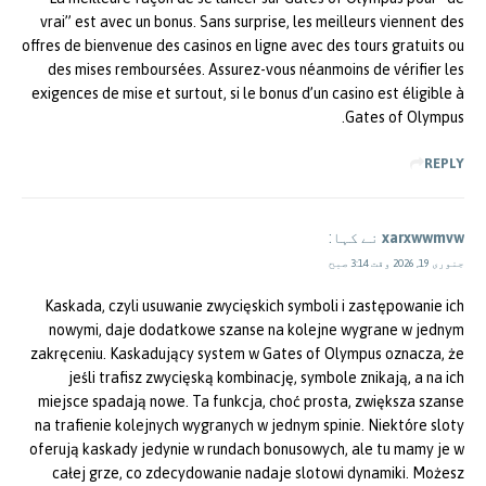
vrai” est avec un bonus. Sans surprise, les meilleurs viennent des
offres de bienvenue des casinos en ligne avec des tours gratuits ou
des mises remboursées. Assurez-vous néanmoins de vérifier les
exigences de mise et surtout, si le bonus d’un casino est éligible à
Gates of Olympus.
REPLY
xarxwwmvw
نے کہا:
جنوری 19, 2026 وقت 3:14 صبح
Kaskada, czyli usuwanie zwycięskich symboli i zastępowanie ich
nowymi, daje dodatkowe szanse na kolejne wygrane w jednym
zakręceniu. Kaskadujący system w Gates of Olympus oznacza, że
jeśli trafisz zwycięską kombinację, symbole znikają, a na ich
miejsce spadają nowe. Ta funkcja, choć prosta, zwiększa szanse
na trafienie kolejnych wygranych w jednym spinie. Niektóre sloty
oferują kaskady jedynie w rundach bonusowych, ale tu mamy je w
całej grze, co zdecydowanie nadaje slotowi dynamiki. Możesz