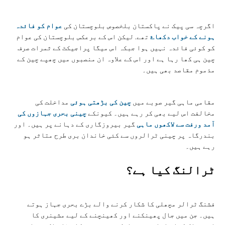
اگرچہ سی پیک نے پاکستان بلخصوص بلوچستان کی
عوام کو فائدہ
ہونے کے خواب دکھاۓ
تھے. لیکن اس کے برعکس بلوچستان کی عوام
کو کوئی فائدہ نہیں ہوا جبکہ اس میگا پراجیکٹ کے ثمرات صرف
چین ہی کھا رہا ہے اور اس کے علاوہ ان منصبوں میں چھپے چین کے
مذموم مقاصد بھی ہیں۔
مقامی ماہی گیر صوبے میں
چین کی بڑھتی ہوئی
مداخلت کی
مخالفت اس لیے بھی کر رہے ہیں۔ کیونکے
چینی بحری جہازوں کی
آمد ورفت سے لاکھوں ماہی
گیر بیروزگاری کے دہانے پر ہیں۔ اور
بندرگاہ پر چینی ٹرالروں سے کئی خاندان بری طرح متاثر ہو
رہے ہیں۔
ٹرالنگ کیا ہے؟
فشنگ ٹرالر مچھلی کا شکار کرنے والے بڑے بحری جہاز ہوتے
ہیں۔ جن میں جال پھینکنے اور کھینچنے کے لیے مشینری کا