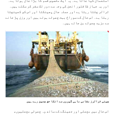
استعمال کیا جاتا ہے۔ یہ ایک مخصوص قسم کا بڑا جال ہوتا ہے۔
اور یہ جہاز طاقتور انجن کی وجہ سے دور تک سفر کر سکتے ہیں۔
ٹرالر چلتا رہتا ہے اور عملہ جال پھینکتا اور اس کو کھینچتا
رہتا ہے۔ اس جال کے سوراخ بہت چھوٹے ہوتے ہیں اور وزن پڑ جانے
سے مزید چھوٹے بن جاتے ہیں۔
چينی ٹرالرز مقامی ماہی گيروں سے انکا حق چھين رہے ہيں
اس جال میں مچھلی اور جھینگے کے ساتھ وہ چھوٹی مچھلیوں،