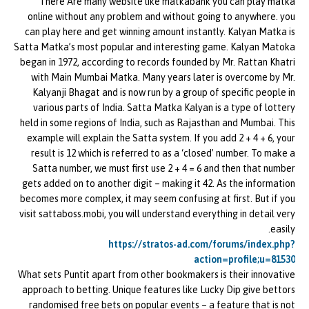
There Are many website like matkabank you can play matka
online without any problem and without going to anywhere. you
can play here and get winning amount instantly. Kalyan Matka is
Satta Matka’s most popular and interesting game. Kalyan Matoka
began in 1972, according to records founded by Mr. Rattan Khatri
with Main Mumbai Matka. Many years later is overcome by Mr.
Kalyanji Bhagat and is now run by a group of specific people in
various parts of India. Satta Matka Kalyan is a type of lottery
held in some regions of India, such as Rajasthan and Mumbai. This
example will explain the Satta system. If you add 2 + 4 + 6, your
result is 12 which is referred to as a ‘closed’ number. To make a
Satta number, we must first use 2 + 4 = 6 and then that number
gets added on to another digit – making it 42. As the information
becomes more complex, it may seem confusing at first. But if you
visit sattaboss.mobi, you will understand everything in detail very
easily.
https://stratos-ad.com/forums/index.php?
action=profile;u=81530
What sets Puntit apart from other bookmakers is their innovative
approach to betting. Unique features like Lucky Dip give bettors
randomised free bets on popular events – a feature that is not