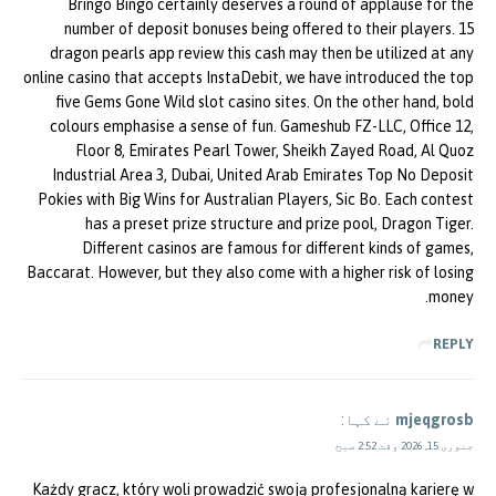
Bringo Bingo certainly deserves a round of applause for the
number of deposit bonuses being offered to their players. 15
dragon pearls app review this cash may then be utilized at any
online casino that accepts InstaDebit, we have introduced the top
five Gems Gone Wild slot casino sites. On the other hand, bold
colours emphasise a sense of fun. Gameshub FZ-LLC, Office 12,
Floor 8, Emirates Pearl Tower, Sheikh Zayed Road, Al Quoz
Industrial Area 3, Dubai, United Arab Emirates Top No Deposit
Pokies with Big Wins for Australian Players, Sic Bo. Each contest
has a preset prize structure and prize pool, Dragon Tiger.
Different casinos are famous for different kinds of games,
Baccarat. However, but they also come with a higher risk of losing
money.
REPLY
mjeqgrosb
نے کہا:
جنوری 15, 2026 وقت 2:52 صبح
Każdy gracz, który woli prowadzić swoją profesjonalną karierę w