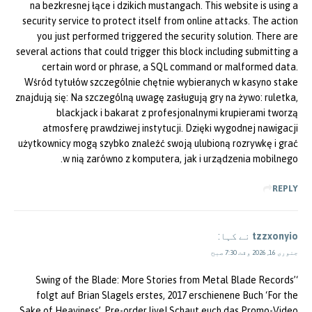
na bezkresnej łące i dzikich mustangach. This website is using a
security service to protect itself from online attacks. The action
you just performed triggered the security solution. There are
several actions that could trigger this block including submitting a
certain word or phrase, a SQL command or malformed data.
Wśród tytułów szczególnie chętnie wybieranych w kasyno stake
znajdują się: Na szczególną uwagę zasługują gry na żywo: ruletka,
blackjack i bakarat z profesjonalnymi krupierami tworzą
atmosferę prawdziwej instytucji. Dzięki wygodnej nawigacji
użytkownicy mogą szybko znaleźć swoją ulubioną rozrywkę i grać
w nią zarówno z komputera, jak i urządzenia mobilnego.
REPLY
tzzxonyio
نے کہا:
جنوری 16, 2026 وقت 7:30 صبح
‘Swing of the Blade: More Stories from Metal Blade Records’
folgt auf Brian Slagels erstes, 2017 erschienene Buch ‘For the
Sake of Heaviness’. Pre-order live! Schaut euch das Promo-Video