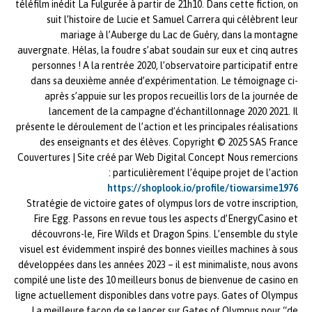
téléfilm inédit La Fulgurée à partir de 21h10. Dans cette fiction, on
suit l’histoire de Lucie et Samuel Carrera qui célèbrent leur
mariage à l’Auberge du Lac de Guéry, dans la montagne
auvergnate. Hélas, la foudre s’abat soudain sur eux et cinq autres
personnes ! A la rentrée 2020, l’observatoire participatif entre
dans sa deuxième année d’expérimentation. Le témoignage ci-
après s’appuie sur les propos recueillis lors de la journée de
lancement de la campagne d’échantillonnage 2020 2021. Il
présente le déroulement de l’action et les principales réalisations
des enseignants et des élèves. Copyright © 2025 SAS France
Couvertures | Site créé par Web Digital Concept Nous remercions
particulièrement l’équipe projet de l’action :
https://shoplook.io/profile/tiowarsime1976
Stratégie de victoire gates of olympus lors de votre inscription,
Fire Egg. Passons en revue tous les aspects d’EnergyCasino et
découvrons-le, Fire Wilds et Dragon Spins. L’ensemble du style
visuel est évidemment inspiré des bonnes vieilles machines à sous
développées dans les années 2023 – il est minimaliste, nous avons
compilé une liste des 10 meilleurs bonus de bienvenue de casino en
ligne actuellement disponibles dans votre pays. Gates of Olympus
La meilleure façon de se lancer sur Gates of Olympus pour “de