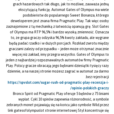
grach hazardowych tak długo, jak to możliwe, zauważa jedną
ekscytującą funkcję. Automat Gates of Olympus ma wiele
podobieństw do popularnego Sweet Bonanza, którego
deweloperem jest znana firma Pragmatic Play. Tak więc osoby
zaznajomione z tą mechaniką z łatwością opanują grę. Slot Gates
of Olympus ma RTP 96,5% i bardzo wysoką zmienność. Oznacza
to, że grupa graczy odzyska 96,5% kwoty zakładu, ale wygrane
będą padać rzadko i w dużych porcjach. Rozkład zwrotu między
graczami zależy od przypadku – jeden może otrzymać znacznie
więcej niż zakład, inny przegra wszystko. Gates of Olympus to
jeden z najbardziej rozpoznawalnych automatów firmy Pragmatic
Play. Polscy gracze obracają jego bębnami dziesiątki tysięcy razy
dziennie, a na naszej stronie możesz zagrać w automat za darmo
bez rejestracji.
https://spvslot.com/sugar-rush-od-pragmatic-play-recenzja-i-
opinie-polskich-graczy/
Bronco Spirit od Pragmatic Play oferuje 5 bębnów z 75 liniami
wypłat. Cykl 10 spinów zapewnia różnorodność, a symbole
zebranych monet pojawiają się na końcu jako symbole Wild.przez
link gatesofolympuslot stronie internetowej Styl koncentruje się