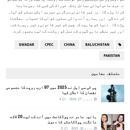
نہ صرف ماحولیاتی مسائل بلکہ خوراک کی کمی کا بھی سامنا
کرنا پڑے گا۔ یہ غیر قانونی سرگرمی میرین ایکو سسٹم کو تباہ
کر دے گی۔ اور ہماری آنے والی نسلوں کو اس کا خمیازہ بھگتنا
پڑے گا۔ دنیا کو چاہیے کہ چین کو غیر قانونی، غیر رپورٹ شدہ
اور غیر منظم ماہی گیری کے عمل کو روکنے کے لیے مجبور کرے۔
GWADAR
CPEC
CHINA
BALUCHISTAN
PAKISTAN
متعلقہ مضامین
پی ٹی سی ایل نے 2025 میں 97 ارب روپے کا مجموعی
نقصان کا اعلان کیا
فروری 27, 2026
4
ہانیہ عامر نے پوڈکاسٹ میں آنے کے لیے 20 لاکھ
مانگے، پوڈکاسٹر کا دعویٰ
مارچ 10, 2025
0