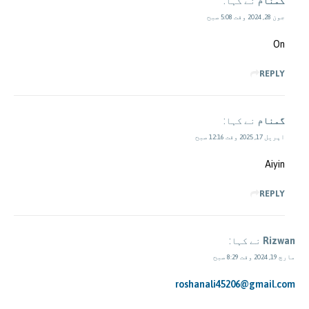
گمنام
نے کہا:
جون 28, 2024 وقت 5:08 صبح
On
REPLY
گمنام
نے کہا:
اپریل 17, 2025 وقت 12:16 صبح
Aiyin
REPLY
Rizwan
نے کہا:
مارچ 19, 2024 وقت 8:29 صبح
roshanali45206@gmail.com