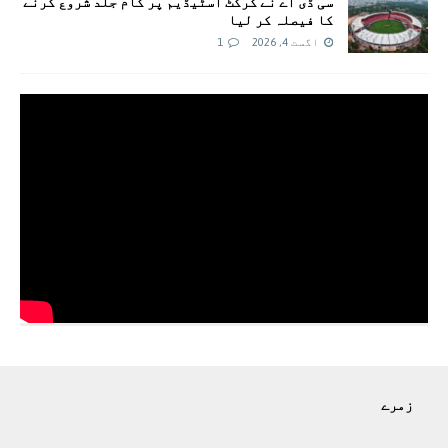
سی ڈی اے نے کرکٹ اسٹیڈیم پر کام جلد شروع کرنے
کا فیصلہ کر لیا
اگست 4, 2026
1
زمرے