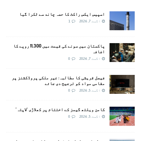
اسپیس ایکس راکٹ کا حصہ چاند سے ٹکرا گیا
اگست 7, 2026
1
پاکستان میں سونے کی قیمت میں 11,300 روپے کا
اضافہ
اگست 7, 2026
0
فیصل قریشی کا مطالبہ: غیر ملکی پروڈکشنز پر
مقامی مواد کو ترجیح دی جائے
اگست 5, 2026
0
کامن ویلتھ گیمز کے اختتام پر کھلاڑی ‘لاپتہ’
اگست 5, 2026
0