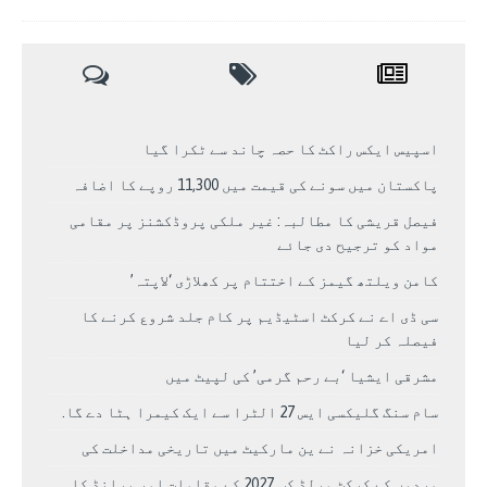
اسپیس ایکس راکٹ کا حصہ چاند سے ٹکرا گیا
پاکستان میں سونے کی قیمت میں 11,300 روپے کا اضافہ
فیصل قریشی کا مطالبہ: غیر ملکی پروڈکشنز پر مقامی
مواد کو ترجیح دی جائے
کامن ویلتھ گیمز کے اختتام پر کھلاڑی ‘لاپتہ’
سی ڈی اے نے کرکٹ اسٹیڈیم پر کام جلد شروع کرنے کا
فیصلہ کر لیا
مشرقی ایشیا ‘بے رحم گرمی’ کی لپیٹ میں
سام سنگ گلیکسی ایس 27 الٹرا سے ایک کیمرا ہٹا دے گا.
امریکی خزانہ نے ین مارکیٹ میں تاریخی مداخلت کی
مردوں کے کرکٹ ورلڈ کپ 2027 کے مقامات اور برانڈ کا