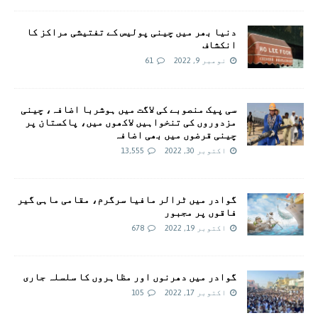
دنیا بھر میں چینی پولیس کے تفتیشی مراکز کا
انکشاف
نومبر 9, 2022
61
سی پيک منصوبے کی لاگت ميں ہوشربا اضافہ، چينی
مزدوروں کی تنخواہيں لاکھوں ميں، پاکستان پر
چینی قرضوں ميں بھی اضافہ
اکتوبر 30, 2022
13,555
گوادر میں ٹرالر مافیا سرگرم، مقامی ماہی گیر
فاقوں پر مجبور
اکتوبر 19, 2022
678
گوادر میں دھرنوں اور مظاہروں کا سلسلہ جاری
اکتوبر 17, 2022
105