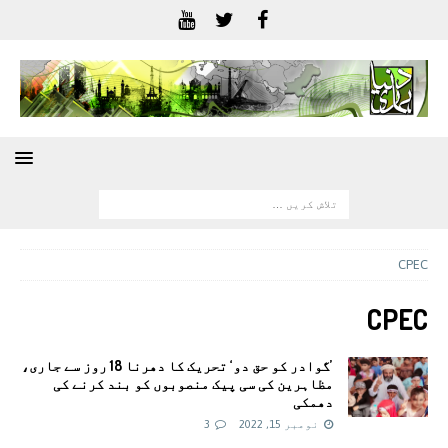
CPEC
CPEC
’گوادر کو حق دو‘ تحریک کا دھرنا 18 روز سے جاری،
مظاہرین کی سی پیک منصوبوں کو بند کرنے کی
دھمکی
نومبر 15, 2022
3