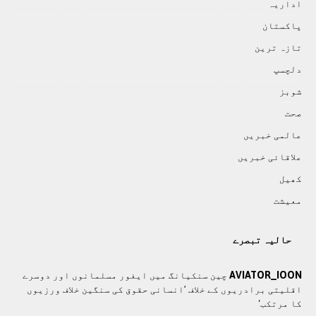
اداريہ
پاکستان
تازہ ترين
دلچسپ
شوبز
صحت
عالمی خبريں
علاقائی خبريں
کھيل
معيشت
حالیہ تبصرے
AVIATOR_IOON
چین سنکیانگ میں ایغور مسلمانوں اور دوسرے
اقلیتی برادريوں کے خلاف ’انسانی حقوق کی سنگین خلاف ورزیوں
کا مرتکب‘