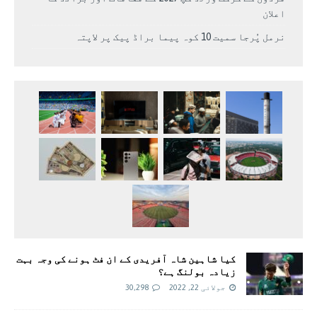
اعلان
نرمل پُرجا سمیت 10 کوہ پیما براڈ پیک پر لاپتہ
کیا شاہین شاہ آفریدی کے ان فٹ ہونے کی وجہ بہت
زیادہ بولنگ ہے؟
جولائی 22, 2022
30,298