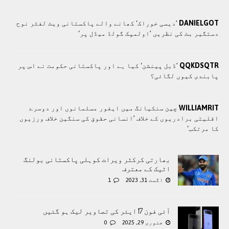
DANIELGOT
’دیسی خوراک‘ کھانے والے پاکستانی ویٹ لفٹر نوح
دستگیر بٹ کی نظریں ’اولمپک گولڈ میڈل پر‘
QQKDSQTR
’ڈبل پینشن‘ کیا ہے اور پاکستانی حکومت نے اس پر
پابندی کیوں لگائی؟
WILLIAMRIT
چین سنکیانگ میں ایغور مسلمانوں اور دوسرے
اقلیتی برادريوں کے خلاف ’انسانی حقوق کی سنگین خلاف ورزیوں
کا مرتکب‘
بھارتی کرکٹر ویرات کوہلی پاکستانی بولنگ
اٹیک کے معترف
اگست 31, 2023
1
آئی فون 17 ایئر کی تصاویر لیک ہو گئیں
جنوری 29, 2025
0