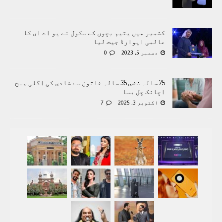
کشمیر میں یتیم بچوں کے سکول نے یو اے ای کا
عالمی ایوارڈ جیت لیا
دسمبر 5, 2023
0
75 سالہ شخص 35 سالہ خاتون سے شادی کی اگلی صبح
اچانک چل بسا
اکتوبر 3, 2025
7