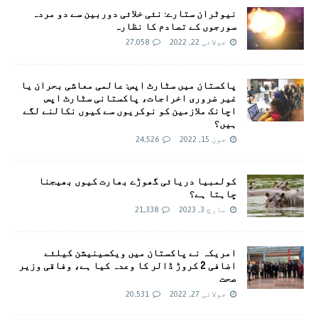
نیوٹران ستارے: نئی خلائی دوربین سے دو مردہ
سورجوں کے تصادم کا نظارہ
جولائی 22, 2022
27,058
پاکستان میں سٹارٹ اپس: عالمی معاشی بحران یا
غیر ضروری اخراجات، پاکستانی سٹارٹ اپس
اچانک ملازمین کو نوکریوں سے کیوں نکالنے لگے
ہیں؟
جون 15, 2022
24,526
کولمبیا دریائی گھوڑے بھارت کیوں بھیجنا
چاہتا ہے؟
مارچ 3, 2023
21,338
امريکہ نے پاکستان میں ویکسینیشن کیلئے
اضافی 2 کروڑ ڈالر کا وعدہ کیا ہے، وفاقی وزیر
صحت
جولائی 27, 2022
20,531