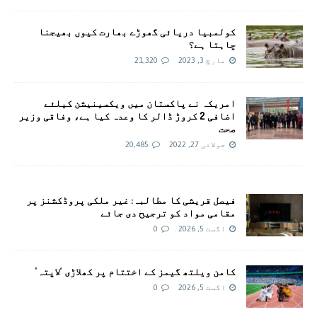
کولمبیا دریائی گھوڑے بھارت کیوں بھیجنا
چاہتا ہے؟
مارچ 3, 2023
21,320
امريکہ نے پاکستان میں ویکسینیشن کیلئے
اضافی 2 کروڑ ڈالر کا وعدہ کیا ہے، وفاقی وزیر
صحت
جولائی 27, 2022
20,485
فیصل قریشی کا مطالبہ: غیر ملکی پروڈکشنز پر
مقامی مواد کو ترجیح دی جائے
اگست 5, 2026
0
کامن ویلتھ گیمز کے اختتام پر کھلاڑی ‘لاپتہ’
اگست 5, 2026
0