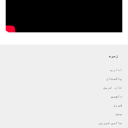
زمرے
اداريہ
پاکستان
تازہ ترين
دلچسپ
شوبز
صحت
عالمی خبريں