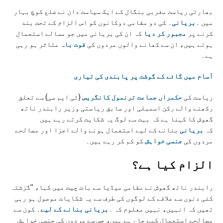
بھارتی ریاست مغربی بنگال کے ایک سیاست دان نے ضلع کوچ بہار
میں ۔
بریانی
۔ کی دو مقامی دوکانوں کو اس الزام کے تحت بند
کرنے پر
مجبور کر دیا
کہ ان کی بریانی میں جو مسالے استعمال
ہوتے ہیں، ان سے کھانے والوں مردوں کی
قوت باہ
متاثر ہو رہی
ہے۔
آسام میں گائے کے گوشت پر پابندی کی تیاری
ریاست کی
حکمراں جماعت ترنمول کانگریس
(ٹی ایم سی) سے تعلق
رکھنے والے رکن اسمبلی اور سابق ریاستی وزیر رابندر ناتھ
گھوش کا کہنا ہے کہ بہت سے لوگ یہ شکایت کرتے رہے ہیں
کہ
بریانی
بنانے کے لیے استعمال ہونے والے اجزا اور مصالحے
مردوں کی
جنسی خواہش
کو کم کر رہے ہیں۔
الزام کیا ہے؟
رابندر ناتھ گھوش نے مقامی میڈیا سے بات چیت میں کہا، ”گزشتہ
کئی دنوں سے علاقے کے لوگوں کی طرف سے یہ شکایات موصول ہو رہی
تھیں کہ انہیں، نہیں معلوم کہ ۔
بریانی بنانے کے لیے
۔ کون سے
مصالحے استعمال کیے جا رہے ہیں، جس سے مردوں کی جنسی خواہش