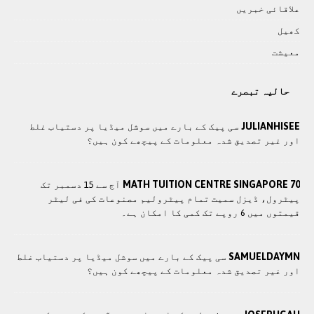
علاقائی خبريں
کھيل
معيشت
حالیہ تبصرے
JULIANHISEE
سی پیک کے بارے میں سوشل میڈیا پر دستیاب غلط
اور غیر تصدیق شدہ معلومات کے پیچھے کون ہیں؟
MATH TUITION CENTRE SINGAPORE 70
آج سے 15 دسمبر تک
پیٹرول، ڈیزل سمیت تمام پیٹرولیم مصنوعات کی فی لیٹر
قیمتوں میں 6 روپے تک کمی کا امکان ہے۔
SAMUELDAYMN
سی پیک کے بارے میں سوشل میڈیا پر دستیاب غلط
اور غیر تصدیق شدہ معلومات کے پیچھے کون ہیں؟