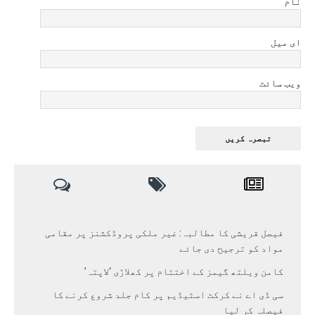
نام
ای میل
ویب سائٹ
فیصل قریشی کا مطالبہ: غیر ملکی پروڈکشنز پر مقامی
مواد کو ترجیح دی جائے
کامن ویلتھ گیمز کے اختتام پر کھلاڑی ‘لاپتہ’
سی ڈی اے نے کرکٹ اسٹیڈیم پر کام جلد شروع کرنے کا
فیصلہ کر لیا