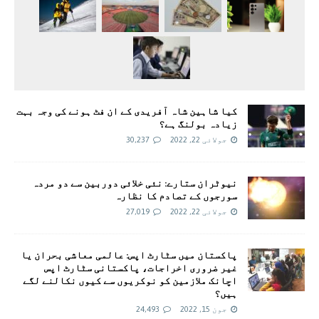
کیا شاہین شاہ آفریدی کے ان فٹ ہونے کی وجہ بہت
زیادہ بولنگ ہے؟
جولائی 22, 2022
30,237
نیوٹران ستارے: نئی خلائی دوربین سے دو مردہ
سورجوں کے تصادم کا نظارہ
جولائی 22, 2022
27,019
پاکستان میں سٹارٹ اپس: عالمی معاشی بحران یا
غیر ضروری اخراجات، پاکستانی سٹارٹ اپس
اچانک ملازمین کو نوکریوں سے کیوں نکالنے لگے
ہیں؟
جون 15, 2022
24,493