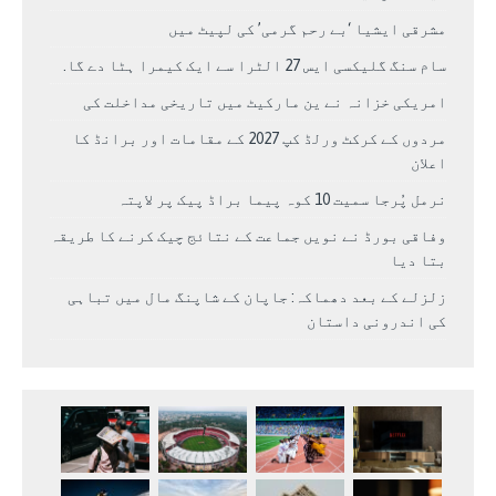
مشرقی ایشیا ‘بے رحم گرمی’ کی لپیٹ میں
سام سنگ گلیکسی ایس 27 الٹرا سے ایک کیمرا ہٹا دے گا.
امریکی خزانہ نے ین مارکیٹ میں تاریخی مداخلت کی
مردوں کے کرکٹ ورلڈ کپ 2027 کے مقامات اور برانڈ کا
اعلان
نرمل پُرجا سمیت 10 کوہ پیما براڈ پیک پر لاپتہ
وفاقی بورڈ نے نویں جماعت کے نتائج چیک کرنے کا طریقہ
بتا دیا
زلزلے کے بعد دھماکہ: جاپان کے شاپنگ مال میں تباہی
کی اندرونی داستان