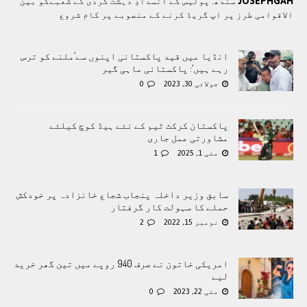
JOSEPHGAH
سندھ: پوليس کے انسدادِ دہشت گردی کے شعبےکو بین
الاقوامی طرز پر اپ گریڈ کرنے کے منصوبے پر کام شروع
انڈیا میں قید پاکستانی اپنوں سے’ملنے کو ترس
رہے ہیں‘: پاکستانی ماہی گیر
جولائی 30, 2023
0
پاکستان کرکٹ ٹیم کے نئے ہیڈ کوچ کیلئے
مشاورتی عمل جاری
مئی 1, 2025
1
سابق وزیر داخلہ پنجاب شجاع خانزادہ پر خودکش
حملے کا سہولت کار گرفتار
نومبر 15, 2022
2
امریکی خاتون نے صرف 940 روپے میں تین گھر خرید
لیے
مئی 22, 2023
0