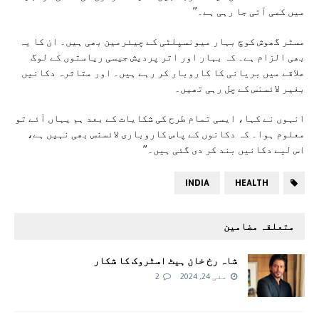
میں کمی آتی جا رہی ہے۔”
مسٹر گھوش کوچ بہار میونسپلٹی کے چیئرمین بھی ہیں۔ ان کا یہ
بھی الزام ہے۔ کہ بہار اور اتر پردیش جیسی ریاستوں کے لوگ
علاقے میں بریانی کا کاروبار کر رہے ہیں۔ اور متاثرہ دکانیں
بغیر لائسنس کے چل رہی تھیں۔
انہوں نے کہا، ایسی تمام طرح کی شکایات کے بعد ہم یہاں آئے تو
معلوم ہوا۔ کہ دکانوں کے پاس کاروباری لائسنس بھی نہیں ہے،
اس لیے دکانیں بند کر دی گئی ہیں۔”
INDIA
HEALTH
متعلقہ مضامین
شاہ رخ خان ہیٹ اسٹروک کا شکار
مئی 24, 2024
2