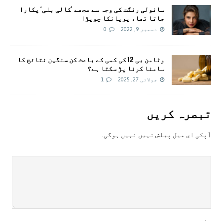
سانولی رنگت کی وجہ سے مجھے ’کالی بلی‘ پکارا
جاتا تھا، پریانکا چوپڑا
دسمبر 9, 2022
0
وٹامن بی 12 کی کمی کے باعث کن سنگین نتائج کا
سامنا کرنا پڑ سکتا ہے؟
جولائی 27, 2025
1
تبصرہ کريں
آپکی ای ميل پبلش نہيں نہيں ہوگی.