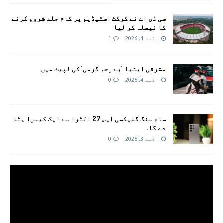
سی ڈی اے نے کرکٹ اسٹیڈیم پر کام جلد شروع کرنے
کا فیصلہ کر لیا
اگست 4, 2026
1
مشرقی ایشیا ‘بے رحم گرمی’ کی لپیٹ میں
اگست 4, 2026
0
سام سنگ گلیکسی ایس 27 الٹرا سے ایک کیمرا ہٹا
دے گا.
اگست 3, 2026
0