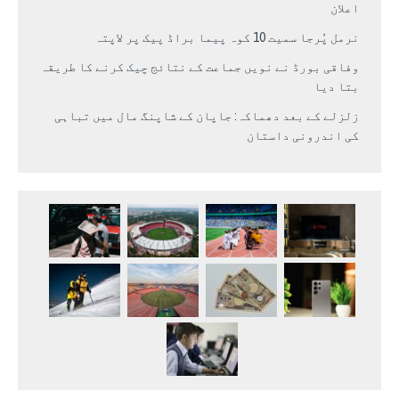
اعلان
نرمل پُرجا سمیت 10 کوہ پیما براڈ پیک پر لاپتہ
وفاقی بورڈ نے نویں جماعت کے نتائج چیک کرنے کا طریقہ
بتا دیا
زلزلے کے بعد دھماکہ: جاپان کے شاپنگ مال میں تباہی
کی اندرونی داستان