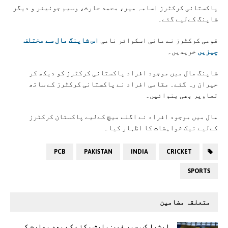
پاکستانی کرکٹرز اسامہ میر، محمد حارث، وسیم جونیئر و دیگر
شاپنگ کےلیے گئے۔
قومی کرکٹرز نے مانی اسکوائر نامی
اس شاپنگ مال سے مختلف
چیزیں
خریدیں۔
شاپنگ مال میں موجود افراد پاکستانی کرکٹرز کو دیکھ کر
حیران رہ گئے۔ مقامی افراد نے پاکستانی کرکٹرز کے ساتھ
تصاویر بھی بنوائیں۔
مال میں موجود افراد نے اگلے میچ کےلیے پاکستان کرکٹرز
کےلیے نیک خواہشات کا اظہار کیا۔
PCB
PAKISTAN
INDIA
CRICKET
SPORTS
متعلقہ مضامین
ایشیا کپ سپر فور: بارش رکنے کے بعد بھارت کی