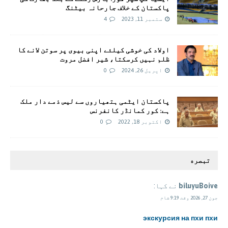
پاکستان کے خلاف جارحانہ بیٹنگ
ستمبر 11, 2023
4
اولاد کی خوشی کیلئے اپنی بیوی پر سوتن لانے کا
ظلم نہیں کرسکتا، شیر افضل مروت
اپریل 26, 2024
0
پاکستان ایٹمی ہتھیاروں سے لیس ذمے دار ملک
ہے: کور کمانڈر کانفرنس
اکتوبر 18, 2022
0
تبصره
biluyuBoive
نے کہا:
جون 27, 2026 وقت 9:19 شام
экскурсия на пхи пхи