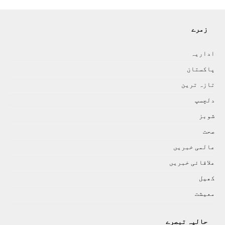
زمرے
اداريہ
پاکستان
تازہ ترين
دلچسپ
شوبز
صحت
عالمی خبريں
علاقائی خبريں
کھيل
معيشت
حالیہ تبصرے