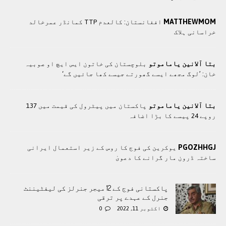
MATTHEWMOM
افغانستان: کالعدم TTP کمانڈر عمرخالد
خراسانی ہلاک
بتا آلانین یاماموتو
بلوچستان کی خاتون ایس ایچ او صوبیہ
خان: ’لوگ مجھے ایسے گھورتے جیسے کھا جائیں گے‘
بتا آلانین یاماموتو
پاکستان میں پیٹرول کی قیمت میں 137
روپے 24 پیسے کا بڑا اضافہ
PGOZHHGJ
یوکرین کی فوج کا روس کے زیر استعمال ایرانی
ساختہ ڈرون مار گرانے کا دعویٰ
پاکستانی فوج کے 12 میجر جنرلز کی لیفٹیننٹ
جنرل کے عہدے پر ترقی
اکتوبر 11, 2022
0