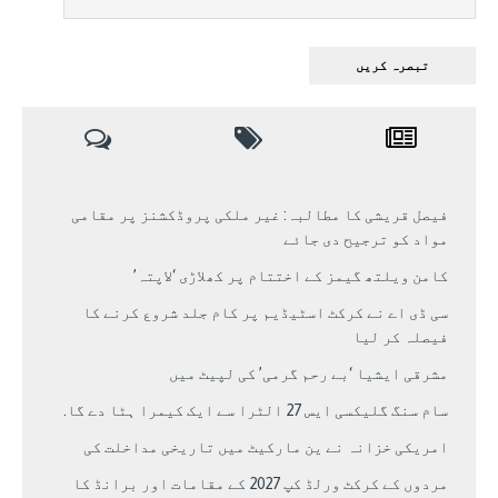
فیصل قریشی کا مطالبہ: غیر ملکی پروڈکشنز پر مقامی
مواد کو ترجیح دی جائے
کامن ویلتھ گیمز کے اختتام پر کھلاڑی ‘لاپتہ’
سی ڈی اے نے کرکٹ اسٹیڈیم پر کام جلد شروع کرنے کا
فیصلہ کر لیا
مشرقی ایشیا ‘بے رحم گرمی’ کی لپیٹ میں
سام سنگ گلیکسی ایس 27 الٹرا سے ایک کیمرا ہٹا دے گا.
امریکی خزانہ نے ین مارکیٹ میں تاریخی مداخلت کی
مردوں کے کرکٹ ورلڈ کپ 2027 کے مقامات اور برانڈ کا