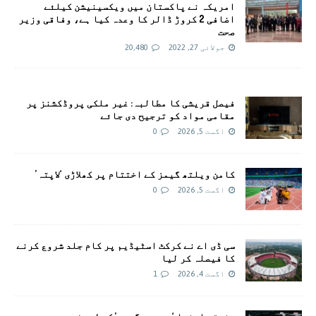
امريکہ نے پاکستان میں ویکسینیشن کیلئے
اضافی 2 کروڑ ڈالر کا وعدہ کیا ہے، وفاقی وزیر
صحت
جولائی 27, 2022
20,480
فیصل قریشی کا مطالبہ: غیر ملکی پروڈکشنز پر
مقامی مواد کو ترجیح دی جائے
اگست 5, 2026
0
کامن ویلتھ گیمز کے اختتام پر کھلاڑی ‘لاپتہ’
اگست 5, 2026
0
سی ڈی اے نے کرکٹ اسٹیڈیم پر کام جلد شروع کرنے
کا فیصلہ کر لیا
اگست 4, 2026
1