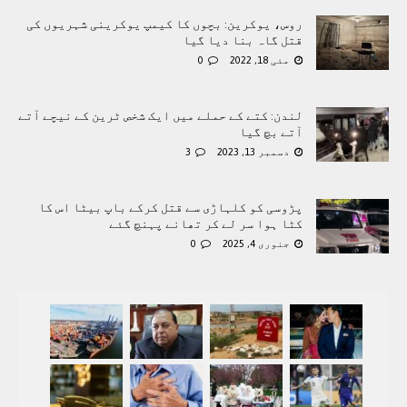
روس، یوکرین: بچوں کا کیمپ یوکرینی شہریوں کی
قتل گاہ بنا دیا گیا
مئی 18, 2022
0
لندن: کتے کے حملے میں ایک شخص ٹرین کے نیچے آتے
آتے بچ گیا
دسمبر 13, 2023
3
پڑوسی کو کلہاڑی سے قتل کرکے باپ بیٹا اس کا
کٹا ہوا سر لے کر تھانے پہنچ گئے
جنوری 4, 2025
0