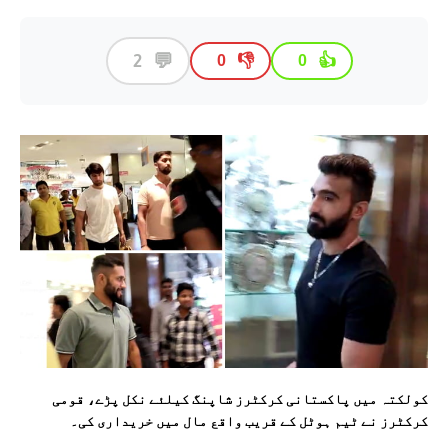
💬
2
👎
👍
0
0
کولکتہ میں پاکستانی کرکٹرز شاپنگ کیلئے نکل پڑے، قومی
کرکٹرز نے ٹیم ہوٹل کے قریب واقع مال میں خریداری کی۔