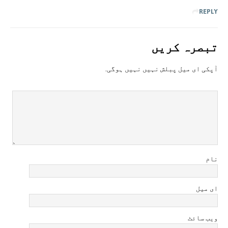
REPLY
تبصرہ کريں
آپکی ای ميل پبلش نہيں نہيں ہوگی.
نام
ای میل
ویب سائٹ