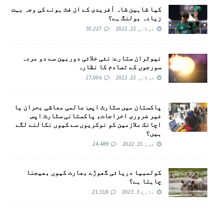
کیا شاہین شاہ آفریدی کے ان فٹ ہونے کی وجہ بہت
زیادہ بولنگ ہے؟
جولائی 22, 2022
30,227
نیوٹران ستارے: نئی خلائی دوربین سے دو مردہ
سورجوں کے تصادم کا نظارہ
جولائی 22, 2022
27,006
پاکستان میں سٹارٹ اپس: عالمی معاشی بحران یا
غیر ضروری اخراجات، پاکستانی سٹارٹ اپس
اچانک ملازمین کو نوکریوں سے کیوں نکالنے لگے
ہیں؟
جون 15, 2022
24,489
کولمبیا دریائی گھوڑے بھارت کیوں بھیجنا
چاہتا ہے؟
مارچ 3, 2023
21,318