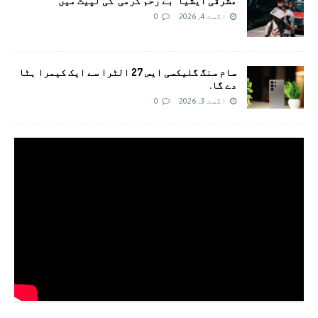
مشرقی ایشیا ‘بے رحم گرمی’ کی لپیٹ میں
اگست 4, 2026
0
سام سنگ گلیکسی ایس 27 الٹرا سے ایک کیمرا ہٹا
دے گا.
اگست 3, 2026
0