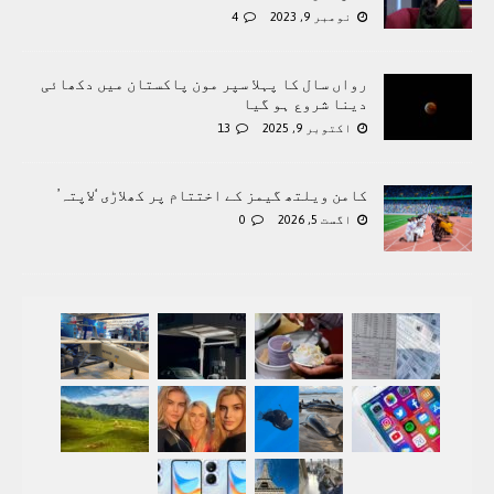
نومبر 9, 2023
4
رواں سال کا پہلا سپر مون پاکستان میں دکھائی
دینا شروع ہو گیا
اکتوبر 9, 2025
13
کامن ویلتھ گیمز کے اختتام پر کھلاڑی ‘لاپتہ’
اگست 5, 2026
0