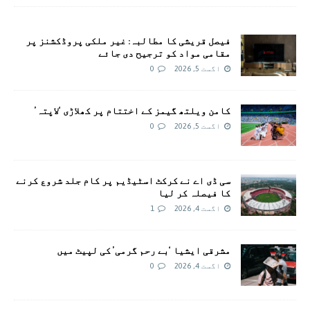
فیصل قریشی کا مطالبہ: غیر ملکی پروڈکشنز پر
مقامی مواد کو ترجیح دی جائے
اگست 5, 2026
0
کامن ویلتھ گیمز کے اختتام پر کھلاڑی ‘لاپتہ’
اگست 5, 2026
0
سی ڈی اے نے کرکٹ اسٹیڈیم پر کام جلد شروع کرنے
کا فیصلہ کر لیا
اگست 4, 2026
1
مشرقی ایشیا ‘بے رحم گرمی’ کی لپیٹ میں
اگست 4, 2026
0