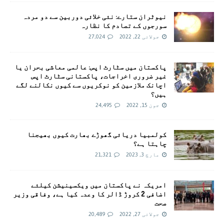
نیوٹران ستارے: نئی خلائی دوربین سے دو مردہ
سورجوں کے تصادم کا نظارہ
جولائی 22, 2022
27,024
پاکستان میں سٹارٹ اپس: عالمی معاشی بحران یا
غیر ضروری اخراجات، پاکستانی سٹارٹ اپس
اچانک ملازمین کو نوکریوں سے کیوں نکالنے لگے
ہیں؟
جون 15, 2022
24,495
کولمبیا دریائی گھوڑے بھارت کیوں بھیجنا
چاہتا ہے؟
مارچ 3, 2023
21,321
امريکہ نے پاکستان میں ویکسینیشن کیلئے
اضافی 2 کروڑ ڈالر کا وعدہ کیا ہے، وفاقی وزیر
صحت
جولائی 27, 2022
20,489