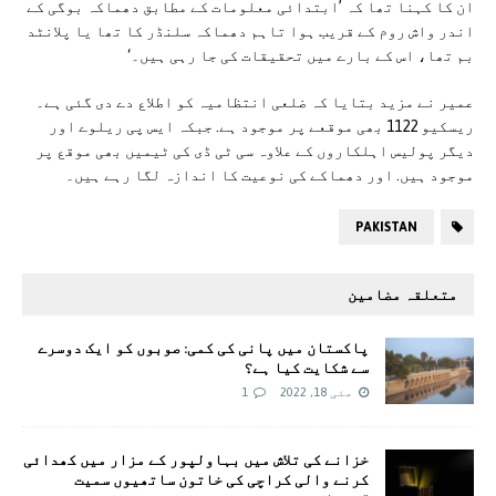
ان کا کہنا تھا کہ ’ابتدائی معلومات کے مطابق دھماکہ بوگی کے
اندر واش روم کے قریب ہوا تاہم دھماکہ سلنڈر کا تھا یا پلانٹد
بم تھا، اس کے بارے میں تحقیقات کی جا رہی ہیں۔‘
عمیر نے مزید بتایا کہ ضلعی انتظامیہ کو اطلاع دے دی گئی ہے۔
ریسکیو 1122 بھی موقعے پر موجود ہے. جبکہ ایس پی ریلوے اور
دیگر پولیس اہلکاروں کے علاوہ سی ٹی ڈی کی ٹیمیں بھی موقع پر
موجود ہیں. اور دھماکے کی نوعیت کا اندازہ لگا رہے ہیں۔
PAKISTAN
متعلقہ مضامین
پاکستان میں پانی کی کمی: صوبوں کو ایک دوسرے
سے شکایت کیا ہے؟
مئی 18, 2022
1
خزانے کی تلاش میں بہاولپور کے مزار میں کھدائی
کرنے والی کراچی کی خاتون ساتھیوں سمیت