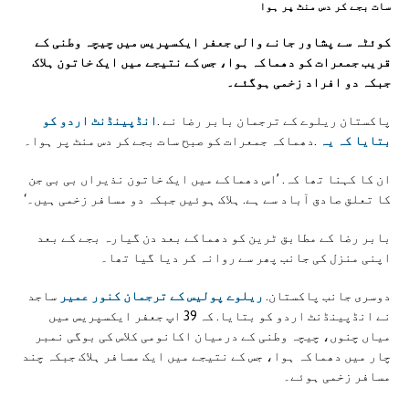
سات بجے کر دس منٹ پر ہوا
کوئٹہ سے پشاور جانے والی جعفر ایکسپریس میں چیچہ وطنی کے
قریب جمعرات کو دھماکہ ہوا، جس کے نتیجے میں ایک خاتون ہلاک
جبکہ دو افراد زخمی ہوگئے۔
پاکستان ریلوے کے ترجمان بابر رضا نے .
انڈپینڈنٹ اردو کو
بتایا کہ یہ
.دھماکہ جمعرات کو صبح سات بجے کر دس منٹ پر ہوا۔
ان کا کہنا تھا کہ. ’اس دھماکے میں ایک خاتون نذیراں بی بی جن
کا تعلق صادق آباد سے ہے. ہلاک ہوئیں جبکہ دو مسافر زخمی ہیں۔‘
بابر رضا کے مطابق ٹرین کو دھماکے بعد دن گیارہ بجے کے بعد
اپنی منزل کی جانب پھر سے روانہ کر دیا گیا تھا۔
دوسری جانب پاکستان.
ریلوے پولیس کے ترجمان کنور عمیر
ساجد
نے انڈپینڈنٹ اردو کو بتایا. کہ 39 اپ جعفر ایکسپریس میں
میاں چنوں، چیچہ وطنی کے درمیان اکانومی کلاس کی بوگی نمبر
چار میں دھماکہ ہوا، جس کے نتیجے میں ایک مسافر ہلاک جبکہ چند
مسافر زخمی ہوئے۔