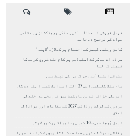
فیصل قریشی کا مطالبہ: غیر ملکی پروڈکشنز پر مقامی
مواد کو ترجیح دی جائے
کامن ویلتھ گیمز کے اختتام پر کھلاڑی ‘لاپتہ’
سی ڈی اے نے کرکٹ اسٹیڈیم پر کام جلد شروع کرنے کا
فیصلہ کر لیا
مشرقی ایشیا ‘بے رحم گرمی’ کی لپیٹ میں
سام سنگ گلیکسی ایس 27 الٹرا سے ایک کیمرا ہٹا دے گا.
امریکی خزانہ نے ین مارکیٹ میں تاریخی مداخلت کی
مردوں کے کرکٹ ورلڈ کپ 2027 کے مقامات اور برانڈ کا
اعلان
نرمل پُرجا سمیت 10 کوہ پیما براڈ پیک پر لاپتہ
وفاقی بورڈ نے نویں جماعت کے نتائج چیک کرنے کا طریقہ