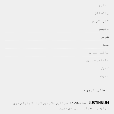
اداريہ
پاکستان
تازہ ترين
دلچسپ
شوبز
صحت
عالمی خبريں
علاقائی خبريں
کھيل
معيشت
حالیہ تبصرے
JUSTINNUM
بجٹ 2026-27: سرکاری ملازمین کو انکم ٹیکس میں
ریلیف، تنخواہ اور پنشن فریز