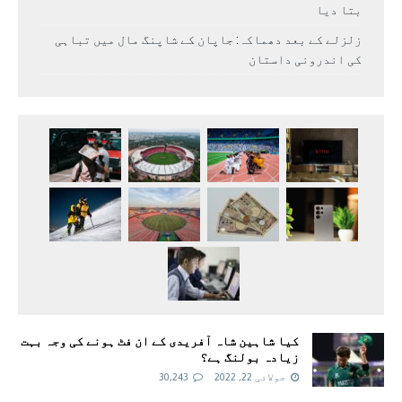
بتا دیا
زلزلے کے بعد دھماکہ: جاپان کے شاپنگ مال میں تباہی
کی اندرونی داستان
کیا شاہین شاہ آفریدی کے ان فٹ ہونے کی وجہ بہت
زیادہ بولنگ ہے؟
جولائی 22, 2022
30,243