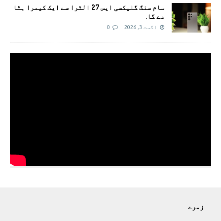
سام سنگ گلیکسی ایس 27 الٹرا سے ایک کیمرا ہٹا
دے گا.
اگست 3, 2026
0
زمرے