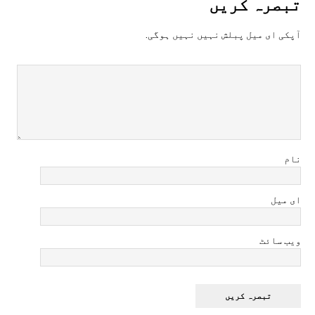
تبصرہ کريں
آپکی ای ميل پبلش نہيں نہيں ہوگی.
نام
ای میل
ویب سائٹ