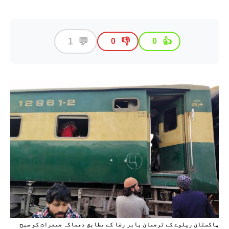
💬
1
👎
👍
0
0
پاکستان ریلوے کے ترجمان بابر رضا کے مطابق دھماکہ جمعرات کو صبح