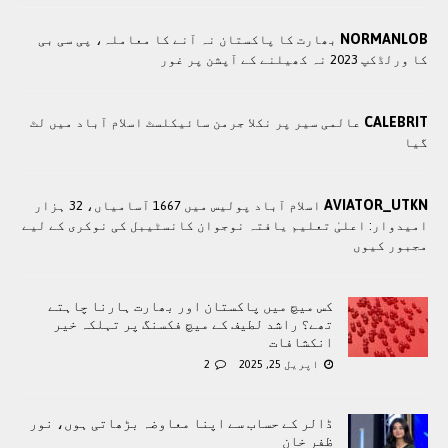
NORMANLOB
بھارت کا پاکستان نہ آنے کا معاملہ، پی سی بی
کا ورلڈکپ 2023 نہ کھیلنے کے آپشن پر غور
CALEBRIT
عالمی سیر پر نکلا جرمن سائیکلسٹ اسلام آباد میں لٹ
گیا
AVIATOR_UTKN
اسلام آباد پولیس میں 1667 آسامیاں، 32 ہزار
امیدوار: اعلیٰ تعلیم یافتہ نوجوان کانسٹیبل کی نوکری کے لیے
مجبور کیوں
کس میچ میں پاکستان اور بھارت ہارنا چاہتے
تھے؟ راشد لطیف کے میچ فکسنگ پر تہلکہ خیر
انکشافات
اپریل 25, 2025
2
ڈالر کے حساب سے اپنا معاوضہ بڑھاتی ہوں، نور
ظفر خان