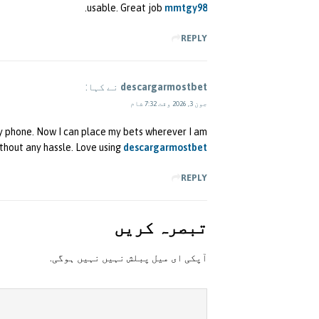
.
usable. Great job
mmtgy98
REPLY
descargarmostbet
نے کہا:
جون 3, 2026 وقت 7:32 شام
my phone. Now I can place my bets wherever I am
thout any hassle. Love using
descargarmostbet
REPLY
تبصرہ کريں
آپکی ای ميل پبلش نہيں نہيں ہوگی.