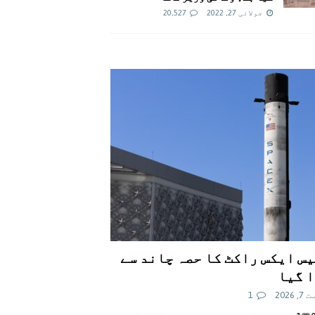
جولائی 27, 2022
20,527
س ایکس راکٹ کا حصہ چاند سے
 گیا
 2026
1