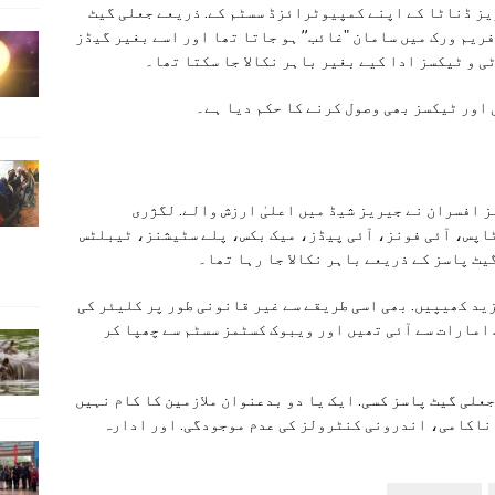
ز ڈناٹا کے اپنے کمپیوٹرائزڈ سسٹم کے. ذریعے جعلی گیٹ
ریم ورک میں سامان "غائب” ہو جاتا تھا اور اسے بغیر گیڈز
ز افسران نے جیریز شیڈ میں اعلیٰ ارزش والے. لگژری
اپس، آئی فونز، آئی پیڈز، میک بکس، پلے سٹیشنز، ٹیبلٹس
ٹ پاسز کے ذریعے باہر نکالا جا رہا تھا۔
زید کھیپیں. بھی اسی طریقے سے غیر قانونی طور پر کلیئر کی
امارات سے آئی تھیں اور ویبوک کسٹمز سسٹم سے چھپا کر
علی گیٹ پاسز کسی. ایک یا دو بدعنوان ملازمین کا کام نہیں
 ناکامی، اندرونی کنٹرولز کی عدم موجودگی. اور ادارہ