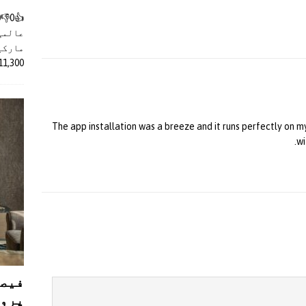
عالمی
مارکیٹ
11,300 روپے کے اضافے کے بعد 4 لا
The app installation was a breeze and it runs perfectly on 
.
wi
فیصل
پروڈ