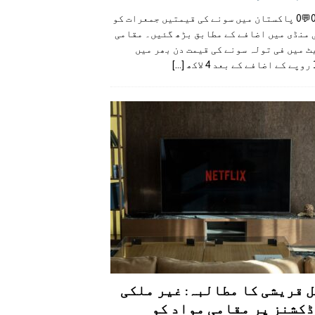
👍0👎0💬0 پاکستان میں سونے کی قیمتیں جمعرات کو
 منڈی میں اضافے کے مطابق بڑھ گئیں۔ مقامی
 میں فی تولہ سونے کی قیمت دن بھر میں
کھ
[...]
 قریشی کا مطالبہ: غیر ملکی
کشنز پر مقامی مواد کو