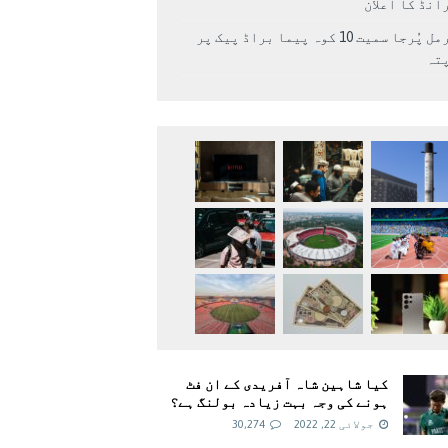
انڈ کا اعلان
نرمل پُرجا سمیت 10 کوہ پیما براڈ پیک پر
پتہ
کیا شاہین شاہ آفریدی کے ان فٹ
ہونے کی وجہ بہت زیادہ بولنگ ہے؟
جولائی 22, 2022
30,274