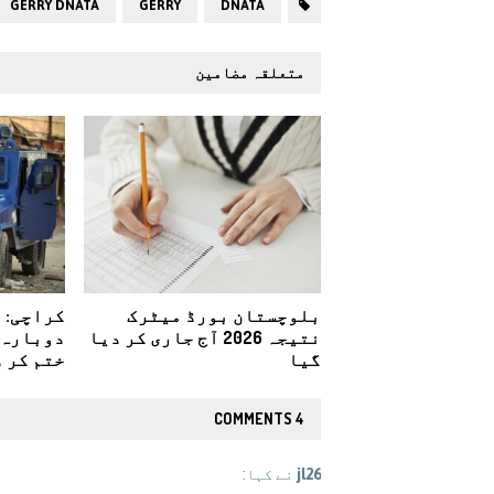
GERRY DNATA
GERRY
DNATA
متعلقہ مضامین
بلوچستان بورڈ میٹرک
کراچی: 
نتیجہ 2026 آج جاری کر دیا
دوبارہ 
گیا
ختم کر د
4 COMMENTS
jl26
نے کہا: