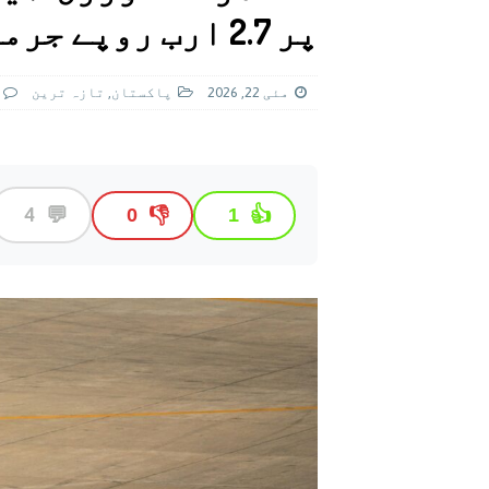
[ اگست 4, 2026 ]
سی ڈی اے نے کرکٹ ا
پر 2.7 ارب روپے جرمانہ عائد کر دیا
[ اگست 7, 2026 ]
اسپیس ایکس راکٹ کا
مئی 22, 2026
پاکستان
,
تازہ ترين
💬
4
👎
👍
0
1