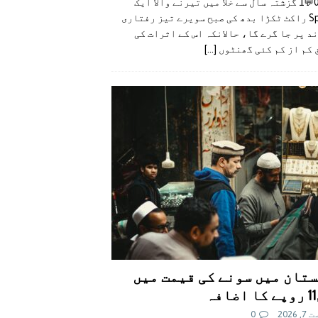
👍0👎0💬1 گزشتہ سال سے خلا میں تیرنے والا ایک
SpaceX راکٹ ٹکڑا بدھ کی صبح سویرے تیز رفتاری
د پر جا گرے گا، حالانکہ اس کے اثرات کی
 کم از کم کئی گھنٹوں
[...]
تان میں سونے کی قیمت میں
اضافہ
 2026
0