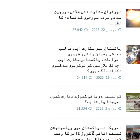
نیوٹران ستارے: نئی خلائی دوربین
سے دو مردہ سورجوں کے تصادم کا
نظارہ
جولائی 22, 2022
27,042
پاکستان میں سٹارٹ اپس: عالمی
معاشی بحران یا غیر ضروری
اخراجات، پاکستانی سٹارٹ اپس
اچانک ملازمین کو نوکریوں سے کیوں
نکالنے لگے ہیں؟
جون 15, 2022
24,514
کولمبیا دریائی گھوڑے بھارت کیوں
بھیجنا چاہتا ہے؟
مارچ 3, 2023
21,334
امريکہ نے پاکستان میں ویکسینیشن
کیلئے اضافی 2 کروڑ ڈالر کا وعدہ
کیا ہے، وفاقی وزیر صحت