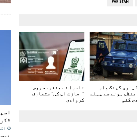
PAKISTAN
لیاری گینگ وار
نادرا نے منفرد سروس
منظم ہونے سے پہلے
’’اجازت آپ کی‘‘ متعارف
ی گئی
کروادی
اسپی
ٹکرا
اگست 7,