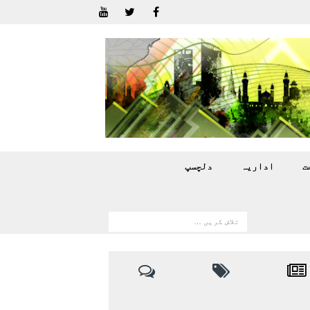
ت
اداريہ
دلچسپ