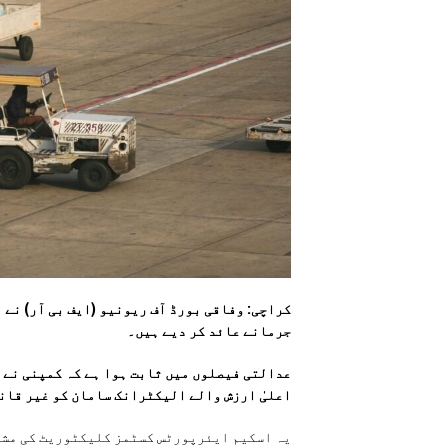
جرمانے عائد کر دیے ہیں۔
عدالتی فیصلوں میں ثابت ہوا ہے کہ کمپنی نے 
اعلیٰ ارزش والے الیکٹرانک سامان کو غیر قانو
یہ اسکیم ایئرپورٹس کسٹمز کلیکٹوریٹ کی مشتر