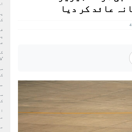
سٹیڈیم پر کام جلد شروع کرنے کا فیصلہ کر لیا
پاکستان
اس
 حصہ چاند سے ٹکرا گیا
تازہ ترين
کا
4
فی
پر
جا
کا
‘ل
سی
کر
مش
کی
ام
مد