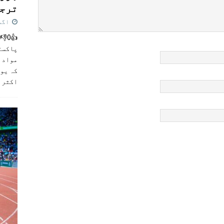
ترجی
اگست 5,
پاکست
مواد ک
کہ یو
اکثر
]