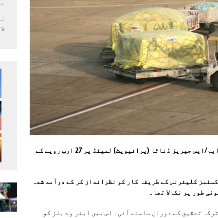
بر
لا
کراچی: وفاقی بورڈ آف ریونیو (ایف بی آر) نے ایم/ایس جیریز ڈناٹا (پرائیویٹ) لمیٹڈ پر 27 ارب روپے کے
کسٹمز کلیئرنس کے طریقہ کار کو نظرانداز کر کے درآمد شدہ
نی طور پر نکالا تھا۔
کہ تحقیق کے دوران سامنے آئی۔ اس میں ایئر وے بلز کو