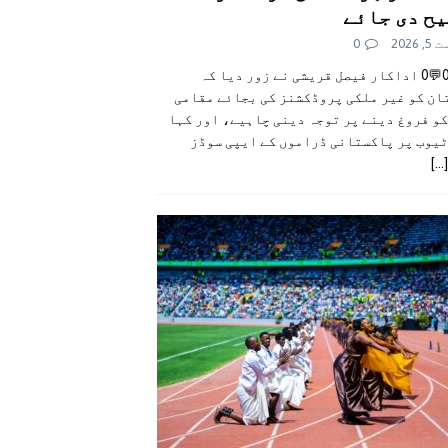
ح دی جائے
 2026
0
👍0👎0💬0 اداکار فیصل قریشی نے زور دیا کہ
ان کو غیر ملکی پروڈکشنز کی بجائے مقامی
و فروغ دینے پر توجہ دینی چاہیے، اور کہا
ٹیوب پر پاکستانی ڈراموں کے ایپی سوڈز
[...