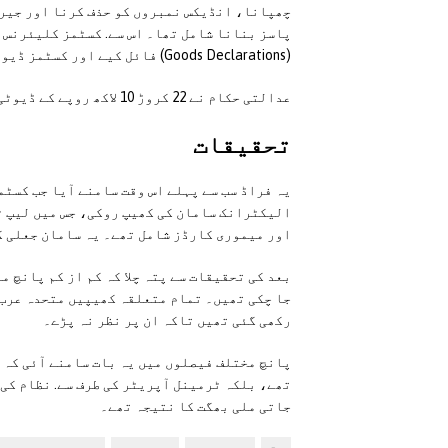
چھپانا، انڈیکس نمبروں کو حذف کرنا اور جیری
پاسز بنانا شامل تھا۔ اس سے. کسٹمز کلیئرنس ف
(Goods Declarations) فائل کیے اور کسٹمز ڈیوٹی و ٹیکسز ادا کیے بغیر باہر نکالا جا سکتا تھا۔
عدالتی حکام نے 22 کروڑ 10 لاکھ روپے کے ڈیوٹی اور ٹیکسز بھی وصول کرنے کا حکم دیا ہے۔
تحقیقات
یہ فراڈ سب سے پہلے اس وقت سامنے آیا جب کسٹم
الیکٹرانک سامان کی کھیپ روکی، جس میں لیپ ٹ
اور میموری کارڈز شامل تھے۔ یہ سامان جعلی گی
بعد کی تحقیقات سے پتہ چلا کہ کم از کم پانچ م
جا چکی تھیں۔ تمام متعلقہ کھیپیں متحدہ عرب 
رکھی گئی تھیں تاکہ ان پر نظر نہ پڑے۔
پانچ مختلف فیصلوں میں یہ بات سامنے آئی کہ ج
تھے، بلکہ ٹرمینل آپریٹر کی طرف سے. نظام کی
جاتی ملی بھگت کا نتیجہ تھے۔