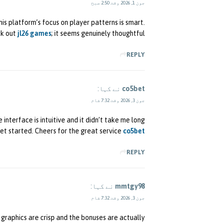
جون 1, 2026 وقت 2:50 صبح
this platform’s focus on player patterns is smart.
k out
jl26 games
; it seems genuinely thoughtful.
REPLY
co5bet
نے کہا:
جون 3, 2026 وقت 7:32 شام
interface is intuitive and it didn’t take me long
et started. Cheers for the great service
co5bet
REPLY
mmtgy98
نے کہا:
جون 3, 2026 وقت 7:32 شام
e graphics are crisp and the bonuses are actually