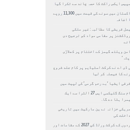
پیس ایکس راکٹ کا حصہ چاند سے ٹکرا گیا
پاکستان میں سونے کی قیمت میں 11,300 روپے
 اضافہ
صل قریشی کا مطالبہ: غیر ملکی
وڈکشنز پر مقامی مواد کو ترجیح دی
ئے
من ویلتھ گیمز کے اختتام پر کھلاڑی
اپتہ’
 ڈی اے نے کرکٹ اسٹیڈیم پر کام جلد شروع
نے کا فیصلہ کر لیا
رقی ایشیا ‘بے رحم گرمی’ کی لپیٹ میں
سام سنگ گلیکسی ایس 27 الٹرا سے ایک
مرا ہٹا دے گا.
ریکی خزانہ نے ین مارکیٹ میں تاریخی
اخلت کی
مردوں کے کرکٹ ورلڈ کپ 2027 کے مقامات اور