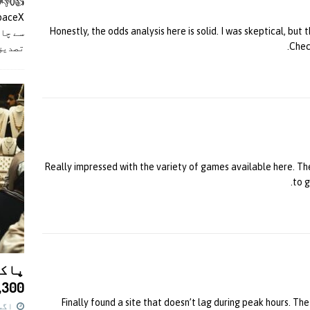
Honestly, the odds analysis here is solid. I was skeptical, but 
سے چان
Chec
تصدیق
Really impressed with the variety of games available here. The 
.
to g
پاکس
11,300 روپے کا 
Finally found a site that doesn’t lag during peak hours. Th
اگست 7,