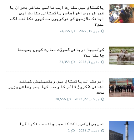
پاکستان میں سٹارٹ اپس: عالمی معاشی بحران یا
غیر ضروری اخراجات، پاکستانی سٹارٹ اپس
اچانک ملازمین کو نوکریوں سے کیوں نکالنے لگے
ہیں؟
جون 15, 2022
24,555
کولمبیا دریائی گھوڑے بھارت کیوں بھیجنا
چاہتا ہے؟
مارچ 3, 2023
21,353
امريکہ نے پاکستان میں ویکسینیشن کیلئے
اضافی 2 کروڑ ڈالر کا وعدہ کیا ہے، وفاقی وزیر
صحت
جولائی 27, 2022
20,556
اسپیس ایکس راکٹ کا حصہ چاند سے ٹکرا گیا
اگست 7, 2026
1