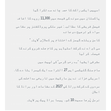
اسپیس ایکس راکٹ کا حصہ چاند سے ٹکرا گیا
پاکستان میں سونے کی قیمت میں 11,300 روپے کا اضافہ
فیصل قریشی کا مطالبہ: غیر ملکی پروڈکشنز پر مقامی
مواد کو ترجیح دی جائے
کامن ویلتھ گیمز کے اختتام پر کھلاڑی ‘لاپتہ’
سی ڈی اے نے کرکٹ اسٹیڈیم پر کام جلد شروع کرنے کا
فیصلہ کر لیا
مشرقی ایشیا ‘بے رحم گرمی’ کی لپیٹ میں
سام سنگ گلیکسی ایس 27 الٹرا سے ایک کیمرا ہٹا دے گا.
امریکی خزانہ نے ین مارکیٹ میں تاریخی مداخلت کی
مردوں کے کرکٹ ورلڈ کپ 2027 کے مقامات اور برانڈ کا
اعلان
نرمل پُرجا سمیت 10 کوہ پیما براڈ پیک پر لاپتہ