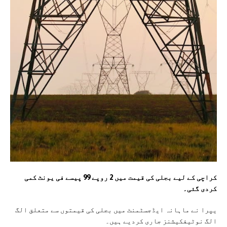
کراچی کے لیے بجلی کی قیمت میں 2 روپے 99 پیسے فی یونٹ کمی
کردی گئی۔
یپرا نے ماہانہ ایڈجسٹمنٹ میں بجلی کی قیمتوں سے متعلق الگ
الگ نوٹیفکیشنز جاری کردیے ہیں۔