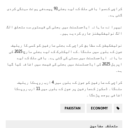
کراچی کےسوا باقی ملک کے لیے بجلی93 پیسےفی یونٹ مہنگی کردی
گئی ہے۔
نیپرا نے ماہانہ ایڈجسٹمنٹ میں بجلی کی قیمتوں سے متعلق الگ
الگ نوٹیفکیشنز جاری کردیے ہیں۔
نوٹیفکیشن کے مطابق کراچی کے بجلی صارفین کو کمی کا ریلیف
جون کے بلوں میں ملےگا۔کے الیکٹرک کے لیے بجلی مارچ 2025 کی
ماہانہ ایڈجسٹمنٹ میں سستی کی گئی ہے۔ باقی ملک کے لیے
اپریل 2025 کی ایڈجسٹمنٹ میں بجلی کی قیمت میں اضافہ کیا گیا
ہے۔
کراچی کے صارفین کو جون کے بلوں میں 4 ارب روپےکا ریلیف
ملےگا۔ ڈسکوز کےصارفین پر جون کے بلوں میں 11 ارب روپےکا
اضافی بوجھ پڑےگا۔
PAKISTAN
ECONOMY
متعلقہ مضامین