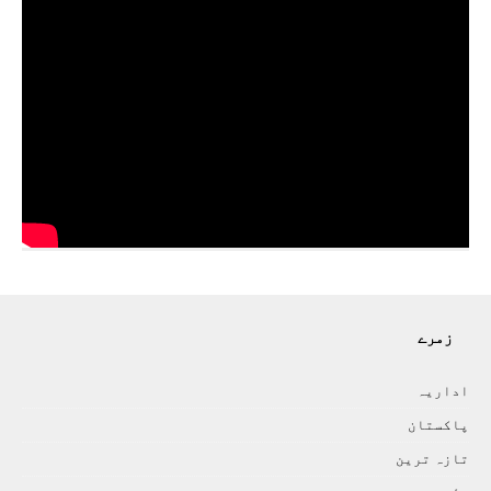
زمرے
اداريہ
پاکستان
تازہ ترين