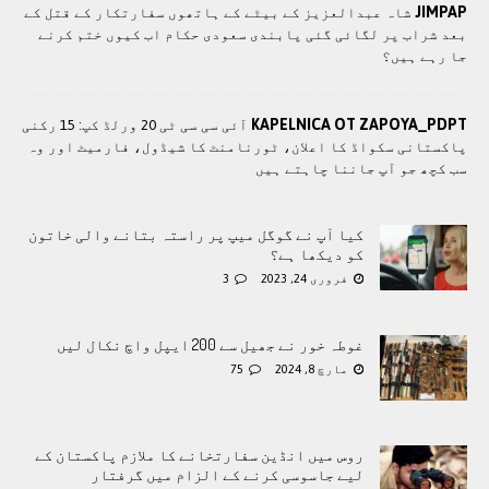
JIMPAP
شاہ عبدالعزیز کے بیٹے کے ہاتھوں سفارتکار کے قتل کے
بعد شراب پر لگائی گئی پابندی سعودی حکام اب کیوں ختم کرنے
جا رہے ہیں؟
KAPELNICA OT ZAPOYA_PDPT
آئی سی سی ٹی 20 ورلڈ کپ: 15 رکنی
پاکستانی سکواڈ کا اعلان، ٹورنامنٹ کا شیڈول، فارمیٹ اور وہ
سب کچھ جو آپ جاننا چاہتے ہیں
کیا آپ نے گوگل میپ پر راستہ بتانے والی خاتون
کو دیکھا ہے؟
فروری 24, 2023
3
غوطہ خور نے جھیل سے 200 ایپل واچ نکال لیں
مارچ 8, 2024
75
روس میں انڈین سفارتخانے کا ملازم پاکستان کے
لیے جاسوسی کرنے کے الزام میں گرفتار