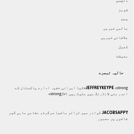
دلچسپ
شوبز
صحت
عالمی خبريں
علاقائی خبريں
کھيل
معيشت
حالیہ تبصرے
JEFFREYKEYPE
<strong>کيا ایرانی خفيہ ادارے پاکستان کے
اندر منی لانڈرنگ ميں ملوث ہيں ؟</strong>
JACOBSAPPY
گوادر میں ٹرالر مافیا سرگرم، مقامی ماہی گیر
فاقوں پر مجبور