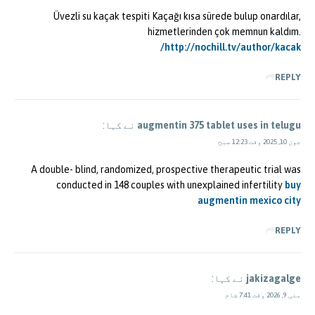
Üvezli su kaçak tespiti Kaçağı kısa sürede bulup onardılar,
hizmetlerinden çok memnun kaldım.
http://nochill.tv/author/kacak/
REPLY
augmentin 375 tablet uses in telugu
نے کہا:
جون 10, 2025 وقت 12:23 صبح
A double- blind, randomized, prospective therapeutic trial was
conducted in 148 couples with unexplained infertility
buy
augmentin mexico city
REPLY
jakizagalge
نے کہا:
مئی 9, 2026 وقت 7:41 شام