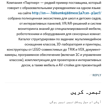
Компания «Партнер» — редкий пример поставщика, который
говорит с образовательными учреждениями на одном языке:
на сайте
http://xn—-7sbbumkojddmeoc1a7r.xn--p1acf/
собрана полноценная экосистема для школ и детских садов,
от интерактивных панелей, VR/AR-решений и систем
мониторинга знаний до специализированной мебели,
робототехники и оборудования для сенсорных комнат.
Каталог структурирован по задачам: мультимедийное
оснащение классов, 3D-лаборатория и принтеры,
конструкторы от LEGO-совместимых до TRIK и VEX, документ-
камеры, программное обеспечение (включая 1С и управление
классом), комплектующие для проекторов и интерактивных
досок, а также мебель и AV-стойки для презентаций.
REPLY
تبصرہ کريں
آپکی ای ميل پبلش نہيں نہيں ہوگی.