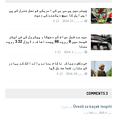
چیئرمین پی سی بی کی امریکی قونصل جنرل کو پی
ایس ایل کا میچ دیکھنے کی دعوت
فروری 23, 2024
0
عید سے قبل عوام کو دھچکا، پیٹرول کی فی لیٹر
قیمت میں 9 روپے 66 پیسے اضافہ، ڈیزل 3.32 روپے
سستا
اپریل 1, 2024
3
خودکش دھماکہ ناکام بنانے والے اٹک کے بہادر
کو ستارہ شجاعت مل گیا
مئی 14, 2026
0
3 COMMENTS
Üvezli su kaçak tespiti
نے کہا:
جون 9, 2025 وقت 5:43 شام