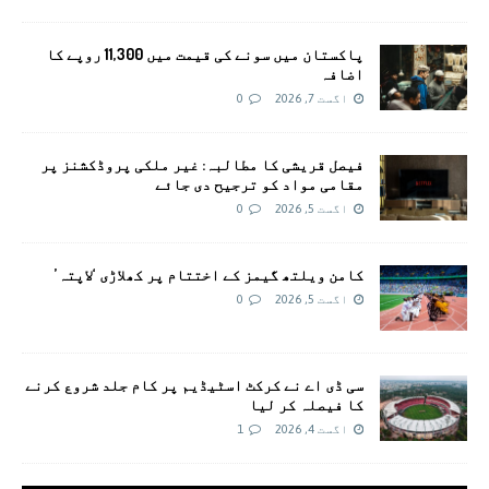
پاکستان میں سونے کی قیمت میں 11,300 روپے کا
اضافہ
اگست 7, 2026
0
فیصل قریشی کا مطالبہ: غیر ملکی پروڈکشنز پر
مقامی مواد کو ترجیح دی جائے
اگست 5, 2026
0
کامن ویلتھ گیمز کے اختتام پر کھلاڑی ‘لاپتہ’
اگست 5, 2026
0
سی ڈی اے نے کرکٹ اسٹیڈیم پر کام جلد شروع کرنے
کا فیصلہ کر لیا
اگست 4, 2026
1