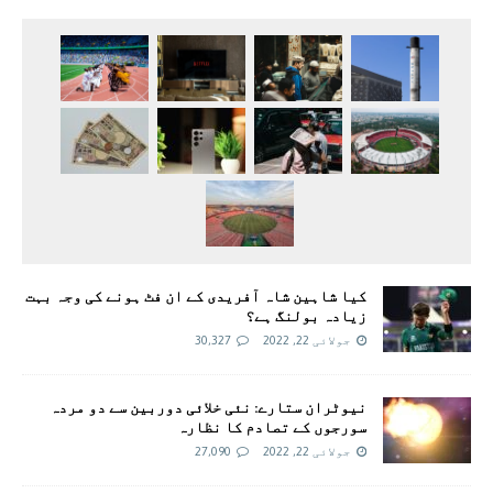
کیا شاہین شاہ آفریدی کے ان فٹ ہونے کی وجہ بہت
زیادہ بولنگ ہے؟
جولائی 22, 2022
30,327
نیوٹران ستارے: نئی خلائی دوربین سے دو مردہ
سورجوں کے تصادم کا نظارہ
جولائی 22, 2022
27,090