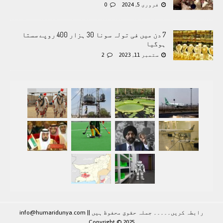
فروری 5, 2024
0
7 دن میں فی تولہ سونا 30 ہزار 400 روپے سستا
ہوگیا
ستمبر 11, 2023
2
رابطہ کريں۔۔۔۔۔ جملہ حقوق محفوظ ہيں |
|
info@humaridunya.com
Copyright © 2025