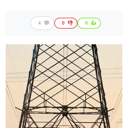
💬
4
👎
👍
0
0